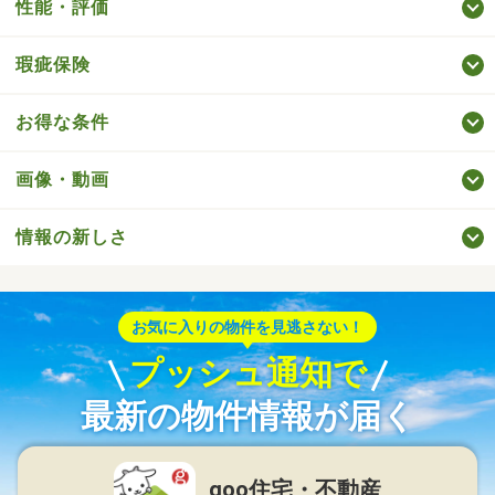
性能・評価
瑕疵保険
お得な条件
画像・動画
情報の新しさ
お気に入りの物件を見逃さない！
プッシュ通知で
最新の物件情報が届く
goo住宅・不動産