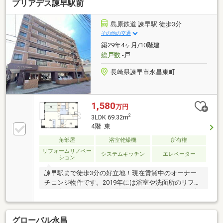
プリアデス諫早駅前
島原鉄道 諫早駅 徒歩3分
その他の交通
築29年4ヶ月/10階建
総戸数
-戸
長崎県諫早市永昌東町
1,580
万円
2
3LDK 69.32m
4階 東
角部屋
浴室乾燥機
所有権
リフォームリノベー
システムキッチン
エレベーター
ション
諫早駅まで徒歩3分の好立地！現在賃貸中のオーナー
チェンジ物件です。2019年には浴室や洗面所のリフォ
ーム実績もございます。駅周辺の利便性とSRC造の安
心感を兼ね備えた分譲マンション。賃借人様の退去後
は自己使用も可能です。詳細はお気軽にお問い合わせ
グローバル永昌
ください。●近隣駐車場有（現在敷地内は満車です）●