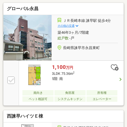
グローバル永昌
ＪＲ長崎本線 諫早駅 徒歩4分
その他の交通
築46年3ヶ月/7階建
総戸数
-戸
長崎県諫早市永昌東町
1,100
万円
2
3LDK 75.36m
5階 南
南向き
角部屋
所有権
ペット相談可
システムキッチン
エレベーター
西諫早ハイツＥ棟