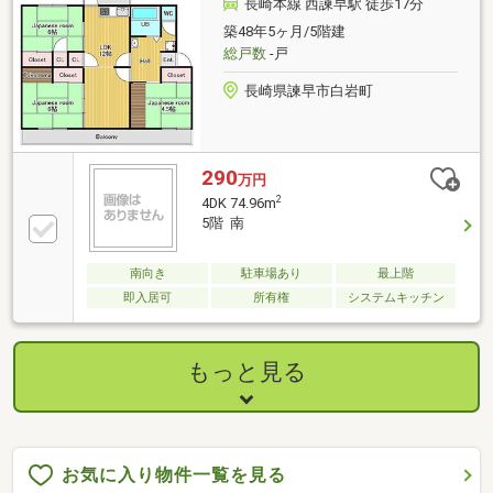
長崎本線 西諫早駅 徒歩17分
築48年5ヶ月/5階建
総戸数
-戸
長崎県諫早市白岩町
290
万円
2
4DK 74.96m
5階 南
南向き
駐車場あり
最上階
即入居可
所有権
システムキッチン
もっと見る
お気に入り物件一覧を見る