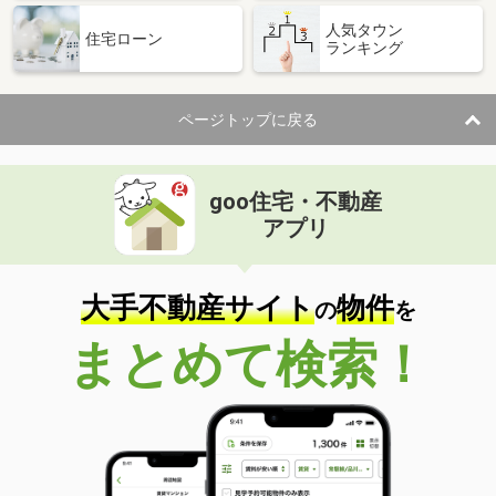
人気タウン
住宅ローン
ランキング
ページトップに戻る
goo住宅・不動産
アプリ
大手不動産サイト
物件
の
を
まとめて検索！