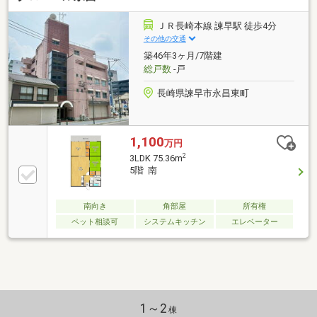
スーパーやコンビニが300メートル圏内＜交通アクセ
ス＞●長崎県営バス「諫早ターミナル」バス停まで徒
ＪＲ長崎本線 諫早駅 徒歩4分
歩3分●JR諫早駅まで徒歩3分＜備考＞※周辺環境の距
その他の交通
離については経度緯度を用いて計測したものであり、
築46年3ヶ月/7階建
全て概算の距離になっております
総戸数
-戸
長崎県諫早市永昌東町
1,100
万円
2
3LDK 75.36m
5階 南
南向き
角部屋
所有権
ペット相談可
システムキッチン
エレベーター
1～2
棟