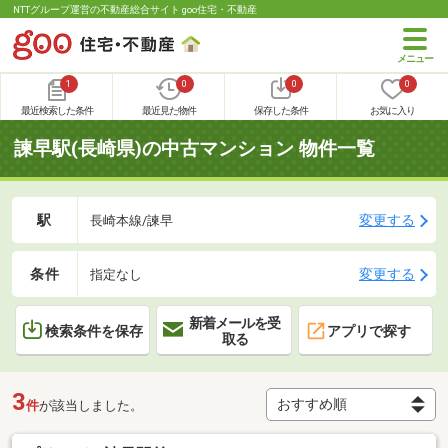
NTTグループ運営の不動産総合サイト goo住宅・不動産
1
0
0
0
最近検索した条件
最近見た物件
保存した条件
お気に入り
諫早駅(長崎県)の中古マンション 物件一覧
駅
変更する
長崎本線/諫早
条件
変更する
指定なし
新着メールを受
検索条件を保存
アプリで探す
取る
3
件
が該当しました。