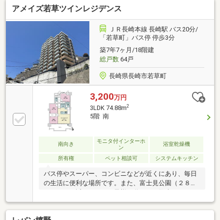
アメイズ若草ツインレジデンス
わせください。◆◇◆
ＪＲ長崎本線 長崎駅 バス20分/
「若草町」バス停 停歩3分
築7年7ヶ月/18階建
総戸数
64戸
長崎県長崎市若草町
3,200
万円
2
3LDK 74.88m
5階 南
モニタ付インターホ
南向き
浴室乾燥機
ン
所有権
ペット相談可
システムキッチン
バス停やスーパー、コンビニなどが近くにあり、毎日
の生活に便利な場所です。また、富士見公園（２８０
ｍ）までも近いため、お子様が遊ぶにも散歩をするに
も使えます。是非一度お部屋をご覧ください。若草町
バス停・・・２１０ｍジョイフルサン城栄町店・・・