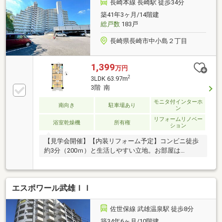
長崎本線 長崎駅 徒歩34分
築41年3ヶ月/14階建
総戸数
183戸
長崎県長崎市中小島２丁目
1,399
万円
2
3LDK 63.97m
3階 南
モニタ付インターホ
南向き
駐車場あり
ン
リフォームリノベー
浴室乾燥機
所有権
ション
【見学会開催】【内装リフォーム予定】コンビニ徒歩
約3分（200ｍ）と生活しやすい立地。お部屋は
3LDK。
エスポワール武雄ＩＩ
佐世保線 武雄温泉駅 徒歩8分
築34年6ヶ月/10階建