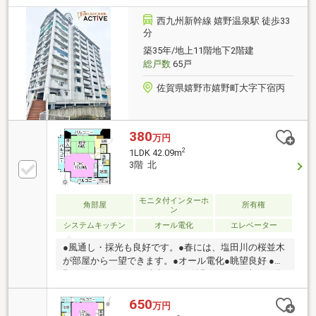
西九州新幹線 嬉野温泉駅 徒歩33
分
築35年/地上11階地下2階建
総戸数
65戸
佐賀県嬉野市嬉野町大字下宿丙
380
万円
2
1LDK 42.09m
3階 北
モニタ付インターホ
角部屋
所有権
ン
システムキッチン
オール電化
エレベーター
●風通し・採光も良好です。●春には、塩田川の桜並木
が部屋から一望できます。●オール電化●眺望良好 ●嬉
野バスセンターまで徒歩３分、嬉野ＩＣまで車で５分
650
万円