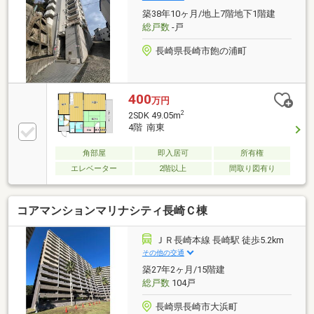
築38年10ヶ月/地上7階地下1階建
総戸数
-戸
長崎県長崎市飽の浦町
400
万円
2
2SDK 49.05m
4階 南東
角部屋
即入居可
所有権
エレベーター
2階以上
間取り図有り
コアマンションマリナシティ長崎Ｃ棟
ＪＲ長崎本線 長崎駅 徒歩5.2km
その他の交通
築27年2ヶ月/15階建
総戸数
104戸
長崎県長崎市大浜町