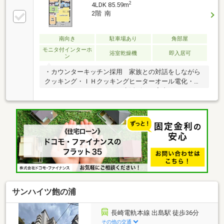
2
4LDK 85.59m
2階 南
南向き
駐車場あり
角部屋
モニタ付インターホ
浴室乾燥機
即入居可
ン
・カウンターキッチン採用 家族との対話をしながら
クッキング・ＩＨクッキングヒーターオール電化・バ
ルコニーのあるキッチン 生活ゴミを室内にとどめな
い・食器洗い乾燥機・浴室乾燥機付きバスルーム ・
１フロアあたり２戸設計でプライバシーを守られま
す。・バルコニーにシンクを設置 ベランダへ置いた
お花への水やりに便利・駐車所敷地内２台確保・ペッ
ト対応 １匹までペットを飼うことが可能です。・宅
配ロッカー ２４時間いつでも荷物を受け取り可能・
トランクルーム 各戸に専用トランクルーム設置・指
紋照合システム 指紋認証でエントランスのドアは開
きます。・全室ペアガラス 断熱効果、結露防止
サンハイツ飽の浦
長崎電軌本線 出島駅 徒歩36分
その他の交通