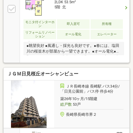
2
2LDK 53.5m
5階 北
モニタ付インターホ
即入居可
所有権
ン
リフォームリノベー
オール電化
エレベーター
ション
●眺望良好 ●風通し・採光も良好です。●春には、塩田
川の桜並木が部屋から一望できます。●オール電化●嬉
野バスセンターまで徒歩３分、嬉野ＩＣまで車で５分
ＪＧＭ日見桜丘オーシャンビュー
ＪＲ長崎本線 長崎駅 バス34分/
「日見公園前」バス停 停歩4分
築26年10ヶ月/15階建
総戸数
53戸
長崎県長崎市界２