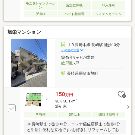
モニタ付インターホ
浴室乾燥機
即入居可
ン
所有権
ペット相談可
システムキッチン
旭栄マンション
ＪＲ長崎本線 長崎駅 徒歩13分
その他の交通
築48年9ヶ月/4階建
総戸数
-戸
長崎県長崎市旭町
150
万円
2
3DK 50.17m
2階 東
所有権
2階以上
間取り図有り
JR長崎駅まで徒歩13分、エレナ稲佐店様まで徒歩3分
と生活に便利な立地です♪お好きにリフォームしてお