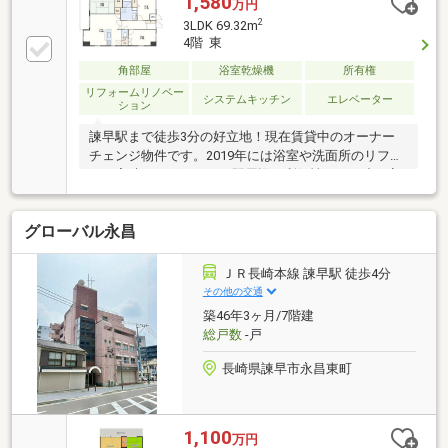
1,580
万円
2
3LDK 69.32m
4階 東
角部屋
浴室乾燥機
所有権
リフォームリノベー
システムキッチン
エレベーター
ション
諫早駅まで徒歩3分の好立地！現在賃貸中のオーナー
チェンジ物件です。2019年には浴室や洗面所のリフォ
ーム実績もございます。駅周辺の利便性とSRC造の安
心感を兼ね備えた分譲マンション。賃借人様の退去後
は自己使用も可能です。詳細はお気軽にお問い合わせ
グローバル永昌
ください。●近隣駐車場有（現在敷地内は満車です）●
スーパーやコンビニが300メートル圏内＜交通アクセ
ス＞●長崎県営バス「諫早ターミナル」バス停まで徒
ＪＲ長崎本線 諫早駅 徒歩4分
歩3分●JR諫早駅まで徒歩3分＜備考＞※周辺環境の距
その他の交通
離については経度緯度を用いて計測したものであり、
築46年3ヶ月/7階建
全て概算の距離になっております
総戸数
-戸
長崎県諫早市永昌東町
1,100
万円