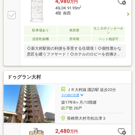
4,980
万円
2
4SLDK 91.95m
4階 南西
モニタ付インターホ
駐車場あり
角部屋
ン
浴室乾燥機
所有権
ペット相談可
◇新大村駅前の利便を享受する住環境！◇個性豊かな
意匠を纏うファサード！◇ホテルのロビーを彷彿させ
る優雅な設えのラウンジ！◇仕事も勉強もきっと捗る
コワーキングスペース！◇自然美溢れる有機的な空間
を演出するエントランス！◇日常生活の基盤となる施
ドゥグラン大村
設が身近に点在する立地！◇築浅！角部屋！90㎡超！
◇室内美麗な４ＬＤＫ＋２ＷＩＣ！◇新幹線を臨める
バルコニー！◇バルコニーにはトランクルーム！◇ペ
ＪＲ大村線 諏訪駅 徒歩22分
ットと共に暮らせます！◇駐車場はシャッターゲート
その他の交通
でセキュリティ向上！◇メールボックス一体型宅配ロ
築17年8ヶ月/13階建
ッカー！◇24時間ゴミ置場！◇駅にもバス停にも徒歩
総戸数
26戸
1分！
長崎県大村市杭出津３
2,480
万円