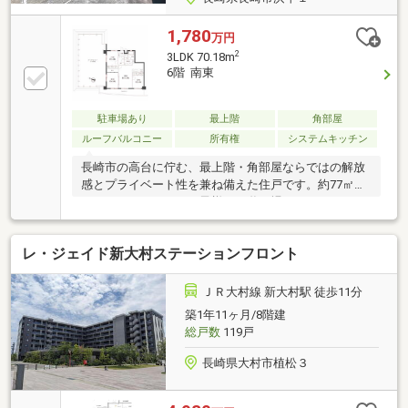
1,780
万円
2
3LDK 70.18m
6階 南東
駐車場あり
最上階
角部屋
ルーフバルコニー
所有権
システムキッチン
長崎市の高台に佇む、最上階・角部屋ならではの解放
感とプライベート性を兼ね備えた住戸です。約77㎡の
ルーフバルコニーはお子様との遊び場やホームパーテ
ィーなど暮らしの楽しみが広がる空間。長崎駅や長崎
港を望む眺望は、昼は青空と街並み、夜は夜景へと表
レ・ジェイド新大村ステーションフロント
情を変え、別荘利用にも日々の暮らしにも特別感を演
出します。駐車場もありながら、長崎駅まで徒歩圏内
の利便性と高台ならではの解放感を両立。ぜひ一度現
ＪＲ大村線 新大村駅 徒歩11分
地をご覧ください。
築1年11ヶ月/8階建
総戸数
119戸
長崎県大村市植松３