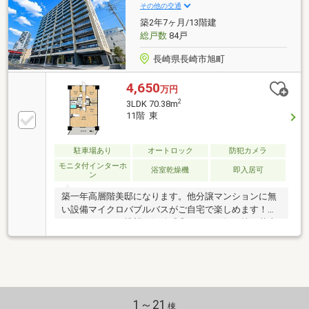
その他の交通
築2年7ヶ月/13階建
総戸数
84戸
長崎県長崎市旭町
4,650
万円
2
3LDK 70.38m
11階 東
駐車場あり
オートロック
防犯カメラ
モニタ付インターホ
浴室乾燥機
即入居可
ン
築一年高層階美邸になります。他分譲マンションに無
い設備マイクロバブルバスがご自宅で楽しめます！バ
ルコニーからの眺望は解放感◎！みなと祭り等の花火
はバルコニーから観賞可！
1～21
棟