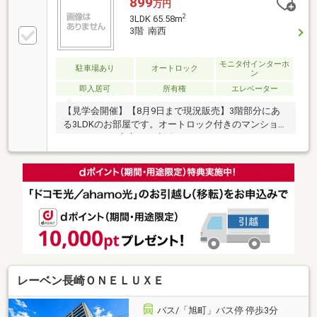
899
万円
2
3LDK 65.58m
3階 南西
モニタ付インターホ
駐車場あり
オートロック
ン
即入居可
所有権
エレベーター
【見学会開催】【8月9日まで現況販売】3階部分にあ
る3LDKのお部屋です。オートロック付きのマンション
となっており安心して生活いただけます。
レーベン長崎ＯＮＥＬＵＸＥ
バス/「旭町」バス停 停歩3分