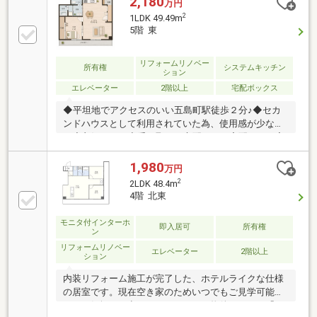
2,180
万円
2
1LDK 49.49m
5階 東
リフォームリノベー
所有権
システムキッチン
ション
エレベーター
2階以上
宅配ボックス
◆平坦地でアクセスのいい五島町駅徒歩２分♪◆セカ
ンドハウスとして利用されていた為、使用感が少なく
程度良好です！◆受け取りに心配なしの宅配ＢＯＸ完
備◆使いが手も良いシステムキッチンでお料理も楽し
くできそう♪◆お手入れが楽なＩＨクッキングヒータ
1,980
万円
ーはお鍋とフライパンを使いながらヤカンもおけるコ
2
2LDK 48.4m
ンロ３口以上付です。◆トランクルーム付きの物件
4階 北東
で、大物家具やアウトドア用品の収納にも困りません
☆◆リフォーム時に一度スケルトンにしており、給排
モニタ付インターホ
即入居可
所有権
水管の交換まで完了済です。◆室内建具や、水回りの
ン
色使いも統一感があり、家に帰るのが楽しみになるお
リフォームリノベー
エレベーター
2階以上
ション
部屋です。◆エアコン２台付きで初期費用も抑えられ
ます♪
内装リフォーム施工が完了した、ホテルライクな仕様
の居室です。現在空き家のためいつでもご見学可能で
す、お気軽にお申しつけください！物件のＣＭは「エ