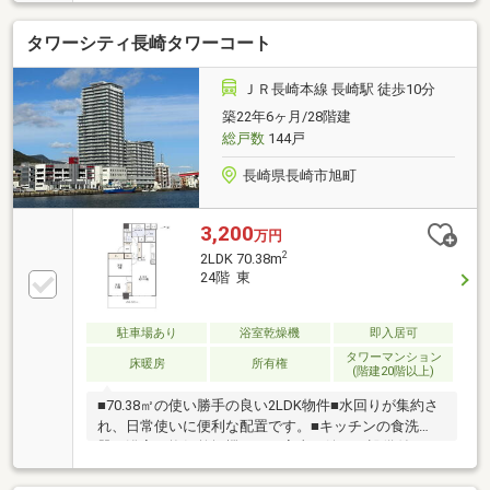
ルコニー。どの部屋にいても明るい日差しを感じられ
ます。バルコニーにはトランクルームもあり収納スペ
タワーシティ長崎タワーコート
ースも豊富。８０平米超の３ＬＤＫなので、スッキリ
空間で暮らしたい方にピッタリです。
ＪＲ長崎本線 長崎駅 徒歩10分
築22年6ヶ月/28階建
総戸数
144戸
長崎県長崎市旭町
3,200
万円
2
2LDK 70.38m
24階 東
駐車場あり
浴室乾燥機
即入居可
タワーマンション
床暖房
所有権
(階建20階以上)
■70.38㎡の使い勝手の良い2LDK物件■水回りが集約さ
れ、日常使いに便利な配置です。■キッチンの食洗
器、浴室の換気乾燥機など、家事に嬉しい設備付きで
す。■24階部分の高層階の為、眺望・通風良好です。
◆◇◆空室の為、ご内覧可能です。お気軽にお問い合