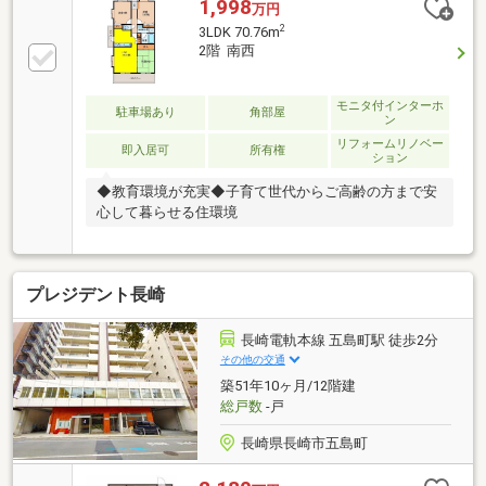
1,998
万円
2
3LDK 70.76m
2階 南西
モニタ付インターホ
駐車場あり
角部屋
ン
リフォームリノベー
即入居可
所有権
ション
◆教育環境が充実◆子育て世代からご高齢の方まで安
心して暮らせる住環境
プレジデント長崎
長崎電軌本線 五島町駅 徒歩2分
その他の交通
築51年10ヶ月/12階建
総戸数
-戸
長崎県長崎市五島町