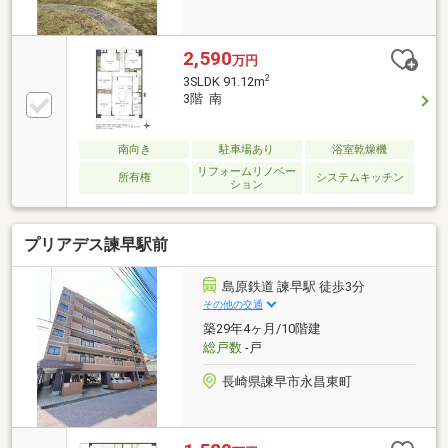
2,590
万円
2
3SLDK 91.12m
3階 南
南向き
駐車場あり
浴室乾燥機
リフォームリノベー
所有権
システムキッチン
ション
プリアデス諫早駅前
島原鉄道 諫早駅 徒歩3分
その他の交通
築29年4ヶ月/10階建
総戸数
-戸
長崎県諫早市永昌東町