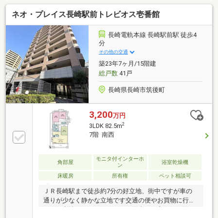
ネオ・プレイス長崎駅前トレビオス壱番館
長崎電軌本線 長崎駅前駅 徒歩4
分
その他の交通
築23年7ヶ月/15階建
総戸数
41戸
長崎県長崎市筑後町
3,200
万円
2
3LDK 82.5m
7階 南西
モニタ付インターホ
角部屋
浴室乾燥機
ン
床暖房
所有権
ペット相談可
ＪＲ長崎駅まで徒歩約7分の好立地、街中ですが車の
通りが少なく静かな立地です交通の便やお買物に行く
にも便利地になっております。陽当たり良好な３面バ