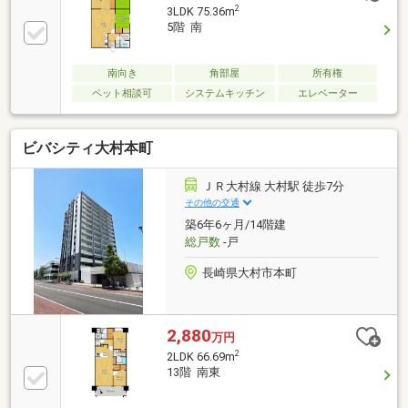
2
3LDK 75.36m
5階 南
南向き
角部屋
所有権
ペット相談可
システムキッチン
エレベーター
ビバシティ大村本町
ＪＲ大村線 大村駅 徒歩7分
その他の交通
築6年6ヶ月/14階建
総戸数
-戸
長崎県大村市本町
2,880
万円
2
2LDK 66.69m
13階 南東