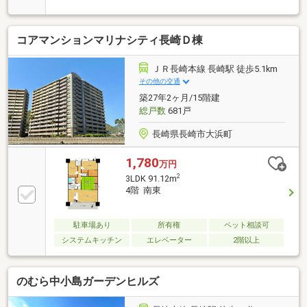
住まいになられませんか？ぜひお気軽にご見学予約を
お待ちしております！●長崎港が近くお散歩が気持ち
良い立地です。●自主管理のマンションです。●管理費
コアマンションマリナシティ長崎Ｄ棟
の中に修繕積立金も含まれております。管理費は今後
管理状態により変動する可能性があります。＜交通ア
クセス＞●長崎バス「旭町桟橋前」バス停まで徒歩3分
ＪＲ長崎本線 長崎駅 徒歩5.1km
●JR長崎駅まで徒歩13分＜備考＞※本物件は津波災害
その他の交通
警戒区域内にあります（浸水深1ｍ未満）※距離につい
築27年2ヶ月/15階建
ては経度緯度を用いて計測したものであり、全て概算
総戸数
681戸
の距離になっております
長崎県長崎市大浜町
1,780
万円
2
3LDK 91.12m
4階 南東
駐車場あり
所有権
ペット相談可
システムキッチン
エレベーター
2階以上
のむら中小島ガーデンヒルズ