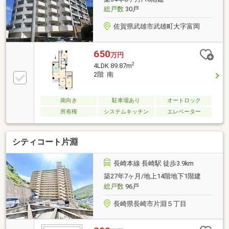
総戸数
30戸
佐賀県武雄市武雄町大字富岡
650
万円
2
4LDK 89.87m
2階 南
南向き
駐車場あり
オートロック
所有権
システムキッチン
エレベーター
シティコート片淵
長崎本線 長崎駅 徒歩3.9km
築27年7ヶ月/地上14階地下1階建
総戸数
96戸
長崎県長崎市片淵５丁目