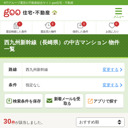
NTTグループ運営の不動産総合サイト goo住宅・不動産
1
0
0
0
最近検索した条件
最近見た物件
保存した条件
お気に入り
西九州新幹線（長崎県）の中古マンション 物件
一覧
路線
変更する
西九州新幹線
条件
変更する
指定なし
新着メールを受
検索条件を保存
アプリで探す
取る
30
件
が該当しました。