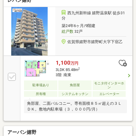
レバン嬉野
４６０ｍセブンイレブン長崎花園町店・・・１２０ｍ
富士見公園・・・２８０ｍ（眺望は永続的に保証され
るものではありません）
西九州新幹線 嬉野温泉駅 徒歩31
分
築24年6ヶ月/9階建
総戸数
32戸
佐賀県嬉野市嬉野町大字下宿乙
1,100
万円
2
3LDK 85.48m
3階 南東
モニタ付インターホ
駐車場あり
角部屋
ン
所有権
システムキッチン
エレベーター
角部屋、二面バルコニー。専有面積８５㎡超えの３Ｌ
ＤＫ。敷地内駐車場（３，０００円/月）
アーバン嬉野