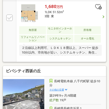
ステートソリューション プレジデント長崎
YouTube」でご検索ください！●ＪＲ長崎駅まで徒歩
1,680
万円
１０分の好立地。●２面バルコニー向いは公園なので
2
1LDK 51.52m
開放感があります＜建物保証＞宅建業者が売り主とな
3階 東
りますので、引き渡し後の保証がつきます＜リフォー
ム施工内容＞躯体以外、壁、床、設備すべて取替
（2024年1月実施）＜備考＞※周辺環境の距離について
モニタ付インターホ
角部屋
所有権
ン
は経度緯度を用いて計測したものであり、全て概算の
リフォームリノベー
距離になっております
システムキッチン
オール電化
ション
２沿線以上利用可、ＬＤＫ１８畳以上、スーパー 徒歩
10分以内、市街地が近い、システムキッチン、角住
戸、駅まで平坦、総合病院 徒歩10分以内、シャワー付
洗面化粧台、バリアフリー、２面以上バルコニー、複
層ガラス、温水洗浄便座、ＴＶモニタ付インターホ
ビバシティ西坂の丘
ン、ＩＨクッキングヒーター、全居室複層ガラスか複
層サッシ、エレベーター、オール電化、浄水器、高機
能トイレ
長崎電軌本線 八千代町駅 徒歩10
分
その他の交通
築29年9ヶ月/6階建
総戸数
19戸
長崎県長崎市浜平１