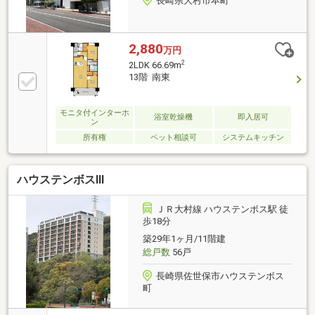
長崎県大村市本町
2,880
万円
2
2LDK 66.69m
13階 南東
モニタ付インターホ
浴室乾燥機
即入居可
ン
所有権
ペット相談可
システムキッチン
ハウステンボスⅢ
ＪＲ大村線 ハウステンボス駅 徒
歩18分
築29年1ヶ月/11階建
総戸数
56戸
長崎県佐世保市ハウステンボス
町