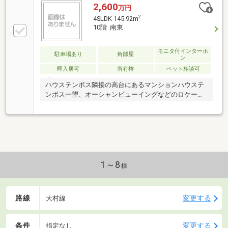
2,600
万円
2
4SLDK 145.92m
10階 南東
モニタ付インターホ
駐車場あり
角部屋
ン
即入居可
所有権
ペット相談可
ハウステンボス隣接の高台にあるマンションハウステ
ンボス一望、オーシャンビューイングなどのロケーシ
ョン良好高層階のため、通風・採光良好ゆったりサイ
ズの４LDK
1～8
棟
路線
変更する
大村線
条件
変更する
指定なし