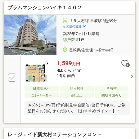
ー
プラムマンションハイキ１４０２
ＪＲ大村線 早岐駅 徒歩9分
その他の交通
築28年7ヶ月/14階建
総戸数
51戸
長崎県佐世保市権常寺町
1,599
万円
2
4LDK 76.74m
14階 南西
駐車場あり
即入居可
所有権
エレベーター
2階以上
間取り図有り
8/6(木)～8/9(日)予約制見学会開催※当日予約OK。ご希
望日をお知らせください。【おすすめポイント】・住
宅ローン減税対象物件です・最上階14階、2面バルコ
ニーで日当たり良好です・４LDKの間取りです・小中
学校、スーパー、駅まで徒歩圏内です【周辺施設】・
レ・ジェイド新大村ステーションフロント
佐世保市立早岐小学校まで約1400ｍ（徒歩約18分）・