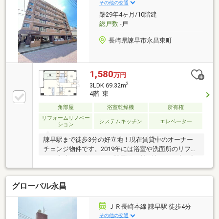
配ロッカー ２４時間いつでも荷物を受け取り可能・
その他の交通
トランクルーム 各戸に専用トランクルーム設置・指
築29年4ヶ月/10階建
紋照合システム 指紋認証でエントランスのドアは開
総戸数
-戸
きます。・全室ペアガラス 断熱効果、結露防止
長崎県諫早市永昌東町
1,580
万円
2
3LDK 69.32m
4階 東
角部屋
浴室乾燥機
所有権
リフォームリノベー
システムキッチン
エレベーター
ション
諫早駅まで徒歩3分の好立地！現在賃貸中のオーナー
チェンジ物件です。2019年には浴室や洗面所のリフォ
ーム実績もございます。駅周辺の利便性とSRC造の安
心感を兼ね備えた分譲マンション。賃借人様の退去後
は自己使用も可能です。詳細はお気軽にお問い合わせ
グローバル永昌
ください。●近隣駐車場有（現在敷地内は満車です）●
スーパーやコンビニが300メートル圏内＜交通アクセ
ス＞●長崎県営バス「諫早ターミナル」バス停まで徒
ＪＲ長崎本線 諫早駅 徒歩4分
歩3分●JR諫早駅まで徒歩3分＜備考＞※周辺環境の距
その他の交通