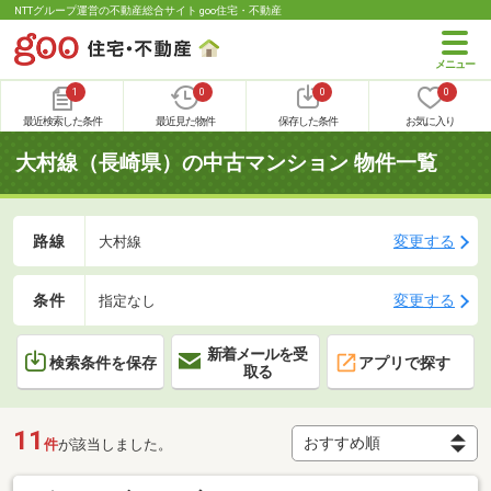
NTTグループ運営の不動産総合サイト goo住宅・不動産
1
0
0
0
最近検索した条件
最近見た物件
保存した条件
お気に入り
大村線（長崎県）の中古マンション 物件一覧
路線
変更する
大村線
条件
変更する
指定なし
新着メールを受
検索条件を保存
アプリで探す
取る
11
件
が該当しました。