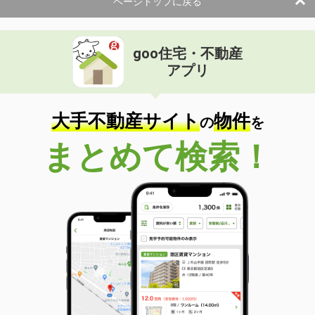
ページトップに戻る
goo住宅・不動産
アプリ
大手不動産サイト
物件
の
を
まとめて検索！