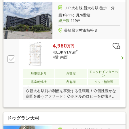
スーパー「マルキョウ早岐店」様まで約210ｍ（徒歩
約3分）・JR佐世保線「早岐駅」まで約750ｍ（徒歩約
ＪＲ大村線 新大村駅 徒歩11分
10分）
築1年11ヶ月/8階建
総戸数
119戸
長崎県大村市植松３
4,980
万円
2
4SLDK 91.95m
4階 南西
モニタ付インターホ
駐車場あり
角部屋
ン
浴室乾燥機
所有権
ペット相談可
◇新大村駅前の利便を享受する住環境！◇個性豊かな
意匠を纏うファサード！◇ホテルのロビーを彷彿させ
る優雅な設えのラウンジ！◇仕事も勉強もきっと捗る
コワーキングスペース！◇自然美溢れる有機的な空間
を演出するエントランス！◇日常生活の基盤となる施
ドゥグラン大村
設が身近に点在する立地！◇築浅！角部屋！90㎡超！
◇室内美麗な４ＬＤＫ＋２ＷＩＣ！◇新幹線を臨める