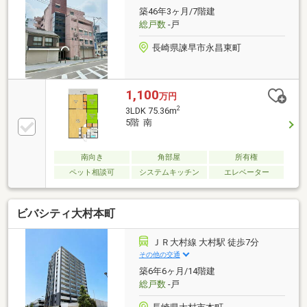
離については経度緯度を用いて計測したものであり、
築46年3ヶ月/7階建
全て概算の距離になっております
総戸数
-戸
長崎県諫早市永昌東町
1,100
万円
2
3LDK 75.36m
5階 南
南向き
角部屋
所有権
ペット相談可
システムキッチン
エレベーター
ビバシティ大村本町
ＪＲ大村線 大村駅 徒歩7分
その他の交通
築6年6ヶ月/14階建
総戸数
-戸