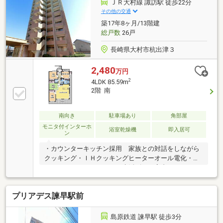
バルコニー！◇バルコニーにはトランクルーム！◇ペ
ＪＲ大村線 諏訪駅 徒歩22分
ットと共に暮らせます！◇駐車場はシャッターゲート
その他の交通
でセキュリティ向上！◇メールボックス一体型宅配ロ
築17年8ヶ月/13階建
ッカー！◇24時間ゴミ置場！◇駅にもバス停にも徒歩
総戸数
26戸
1分！
長崎県大村市杭出津３
2,480
万円
2
4LDK 85.59m
2階 南
南向き
駐車場あり
角部屋
モニタ付インターホ
浴室乾燥機
即入居可
ン
・カウンターキッチン採用 家族との対話をしながら
クッキング・ＩＨクッキングヒーターオール電化・バ
ルコニーのあるキッチン 生活ゴミを室内にとどめな
い・食器洗い乾燥機・浴室乾燥機付きバスルーム ・
１フロアあたり２戸設計でプライバシーを守られま
プリアデス諫早駅前
す。・バルコニーにシンクを設置 ベランダへ置いた
お花への水やりに便利・駐車所敷地内２台確保・ペッ
ト対応 １匹までペットを飼うことが可能です。・宅
島原鉄道 諫早駅 徒歩3分