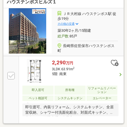
ハウステンボスヒルズ１
ＪＲ大村線 ハウステンボス駅 徒
歩19分
その他の交通
築30年2ヶ月/15階建
総戸数
85戸
長崎県佐世保市ハウステンボス
町
2,290
万円
2
3LDK 63.91m
5階 南東
リフォームリノベー
即入居可
所有権
ション
ペット相談可
システムキッチン
エレベーター
即引渡可、内装リフォーム、システムキッチン、全居
室収納、シャワー付洗面化粧台、対面式キッチン、東
南向き、平面駐車場、全居室フローリング、パントリ
ー（食器・食品の収納庫）、ペット相談、エレベータ