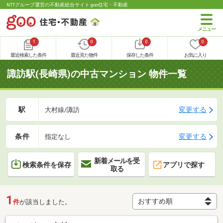
NTTグループ運営の不動産総合サイト goo住宅・不動産
1
0
0
0
最近検索した条件
最近見た物件
保存した条件
お気に入り
諏訪駅(長崎県)の中古マンション 物件一覧
駅
変更する
大村線/諏訪
条件
変更する
指定なし
新着メールを受
検索条件を保存
アプリで探す
取る
1
件
が該当しました。