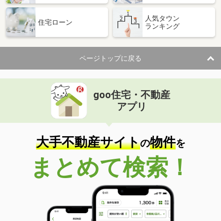
人気タウン
住宅ローン
ランキング
ページトップに戻る
goo住宅・不動産
アプリ
大手不動産サイト
物件
の
を
まとめて検索！