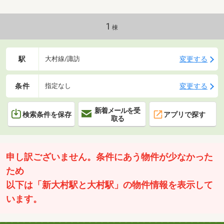
お花への水やりに便利・駐車所敷地内２台確保・ペッ
ト対応 １匹までペットを飼うことが可能です。・宅
配ロッカー ２４時間いつでも荷物を受け取り可能・
1
棟
トランクルーム 各戸に専用トランクルーム設置・指
紋照合システム 指紋認証でエントランスのドアは開
きます。・全室ペアガラス 断熱効果、結露防止
駅
変更する
大村線/諏訪
条件
変更する
指定なし
新着メールを受
検索条件を保存
アプリで探す
取る
申し訳ございません。条件にあう物件が少なかった
ため
以下は「新大村駅と大村駅」の物件情報を表示して
います。