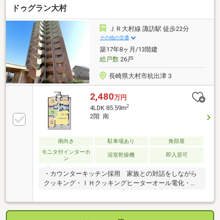
ドゥグラン大村
設が身近に点在する立地！◇築浅！角部屋！90㎡超！
◇室内美麗な４ＬＤＫ＋２ＷＩＣ！◇新幹線を臨める
バルコニー！◇バルコニーにはトランクルーム！◇ペ
ＪＲ大村線 諏訪駅 徒歩22分
ットと共に暮らせます！◇駐車場はシャッターゲート
その他の交通
でセキュリティ向上！◇メールボックス一体型宅配ロ
築17年8ヶ月/13階建
ッカー！◇24時間ゴミ置場！◇駅にもバス停にも徒歩
総戸数
26戸
1分！
長崎県大村市杭出津３
2,480
万円
2
4LDK 85.59m
2階 南
南向き
駐車場あり
角部屋
モニタ付インターホ
浴室乾燥機
即入居可
ン
・カウンターキッチン採用 家族との対話をしながら
クッキング・ＩＨクッキングヒーターオール電化・バ
ルコニーのあるキッチン 生活ゴミを室内にとどめな
い・食器洗い乾燥機・浴室乾燥機付きバスルーム ・
１フロアあたり２戸設計でプライバシーを守られま