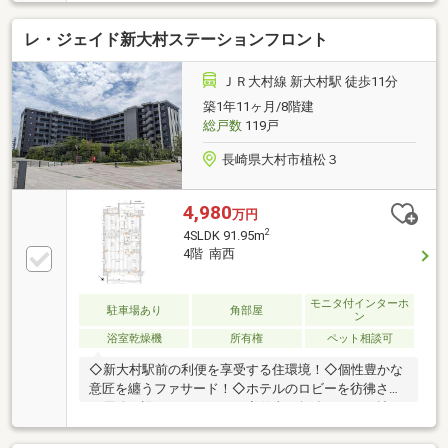
レ・ジェイド新大村ステーションフロント
ＪＲ大村線 新大村駅 徒歩11分
築1年11ヶ月/8階建
総戸数
119戸
長崎県大村市植松３
4,980
万円
2
4SLDK 91.95m
4階 南西
モニタ付インターホ
駐車場あり
角部屋
ン
浴室乾燥機
所有権
ペット相談可
◇新大村駅前の利便を享受する住環境！◇個性豊かな
意匠を纏うファサード！◇ホテルのロビーを彷彿させ
る優雅な設えのラウンジ！◇仕事も勉強もきっと捗る
コワーキングスペース！◇自然美溢れる有機的な空間
を演出するエントランス！◇日常生活の基盤となる施