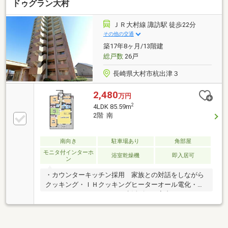
ドゥグラン大村
ＪＲ大村線 諏訪駅 徒歩22分
その他の交通
築17年8ヶ月/13階建
総戸数
26戸
長崎県大村市杭出津３
2,480
万円
2
4LDK 85.59m
2階 南
南向き
駐車場あり
角部屋
モニタ付インターホ
浴室乾燥機
即入居可
ン
・カウンターキッチン採用 家族との対話をしながら
クッキング・ＩＨクッキングヒーターオール電化・バ
ルコニーのあるキッチン 生活ゴミを室内にとどめな
い・食器洗い乾燥機・浴室乾燥機付きバスルーム ・
１フロアあたり２戸設計でプライバシーを守られま
す。・バルコニーにシンクを設置 ベランダへ置いた