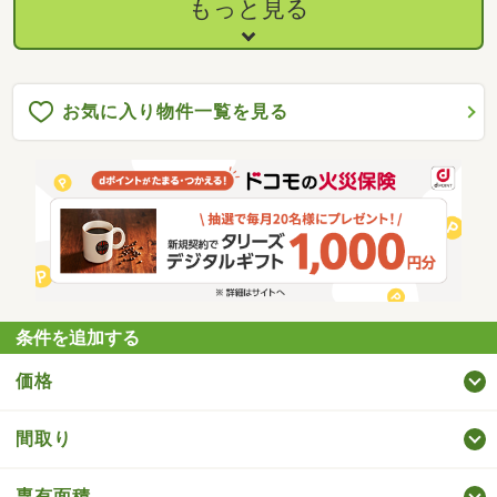
す。・バルコニーにシンクを設置 ベランダへ置いた
もっと見る
お花への水やりに便利・駐車所敷地内２台確保・ペッ
ト対応 １匹までペットを飼うことが可能です。・宅
配ロッカー ２４時間いつでも荷物を受け取り可能・
トランクルーム 各戸に専用トランクルーム設置・指
紋照合システム 指紋認証でエントランスのドアは開
お気に入り物件一覧を見る
きます。・全室ペアガラス 断熱効果、結露防止
条件を追加する
価格
間取り
専有面積