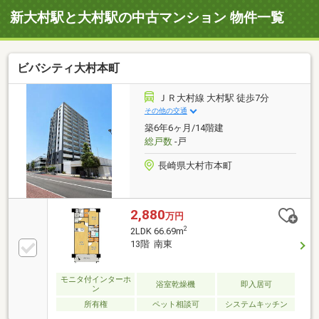
新大村駅と大村駅の中古マンション 物件一覧
ビバシティ大村本町
ＪＲ大村線 大村駅 徒歩7分
その他の交通
築6年6ヶ月/14階建
総戸数
-戸
長崎県大村市本町
2,880
万円
2
2LDK 66.69m
13階 南東
モニタ付インターホ
浴室乾燥機
即入居可
ン
所有権
ペット相談可
システムキッチン