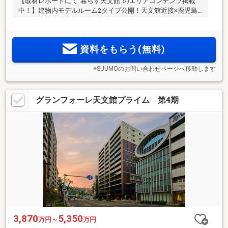
【取材レポートにて‘’暮らす天文館‘’のエリアコンテンツ掲載
中！】建物内モデルルーム2タイプ公開！天文館近接×鹿児島
中央徒歩圏。「高見馬場」電停徒歩2分（約120m）、センテ
ラスや山形屋、中央公園などの施設が徒歩10分圏に充実。
2LDK3870万円～/3LDK4430万円～にて販売中！
資料をもらう(無料)
※SUUMOのお問い合わせページへ移動します
グランフォーレ天文館プライム 第4期
3,870
5,350
万円～
万円