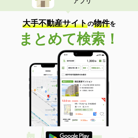
アプリ
大手不動産サイト
物件
の
を
まとめて検索！