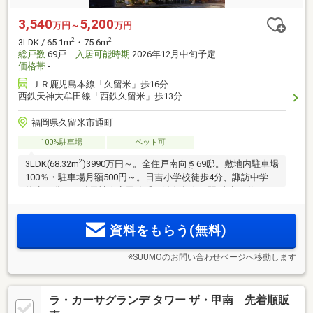
3,540
5,200
万円～
万円
2
2
3LDK / 65.1m
・75.6m
総戸数
69戸
入居可能時期
2026年12月中旬予定
価格帯
-
ＪＲ鹿児島本線「久留米」歩16分
西鉄天神大牟田線「西鉄久留米」歩13分
福岡県久留米市通町
100%駐車場
ペット可
2
3LDK(68.32m
)3990万円～。全住戸南向き69邸。敷地内駐車場
100％・駐車場月額500円～。日吉小学校徒歩4分、諏訪中学校
徒歩20分。西鉄天神大牟田線「西鉄久留米」駅 徒歩13分、JR
鹿児島本線「久留米」駅 徒歩16分。天神・博多へのWアクセ
ス。
資料をもらう(無料)
※SUUMOのお問い合わせページへ移動します
ラ・カーサグランデ タワー ザ・甲南 先着順販