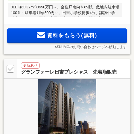
2
3LDK(68.32m
)3990万円～。全住戸南向き69邸。敷地内駐車場
100％・駐車場月額500円～。日吉小学校徒歩4分、諏訪中学校
徒歩20分。西鉄天神大牟田線「西鉄久留米」駅 徒歩13分、JR
鹿児島本線「久留米」駅 徒歩16分。天神・博多へのWアクセ
ス。
資料をもらう(無料)
※SUUMOのお問い合わせページへ移動します
更新あり
グランフォーレ日吉プレシャス 先着順販売