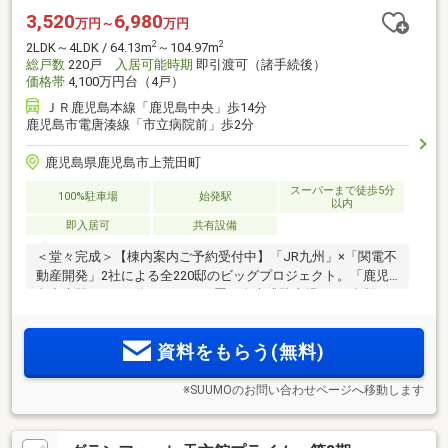
3,520
6,980
万円～
万円
2
2
2LDK～4LDK / 64.13m
～104.97m
総戸数
220戸
入居可能時期
即引渡可（諸手続後）
価格帯
4,100万円台（4戸）
ＪＲ鹿児島本線「鹿児島中央」歩14分
鹿児島市電唐湊線「市立病院前」歩2分
鹿児島県鹿児島市上荒田町
スーパーまで徒歩5分
100%駐車場
始発駅
以内
即入居可
共有設備
＜堂々完成＞【棟内案内ご予約受付中】「JR九州」×「関電不
動産開発」2社による全220邸のビッグプロジェクト。「鹿児
島中央駅」まで8分（※a）。平置・自走式駐車場100％超設
2
置。暮らしを彩る9つの共用施設を採用。3LDK［64m
超］～
2
4LDK［100m
超］全17タイプの多彩なプラン。
資料をもらう(無料)
※SUUMOのお問い合わせページへ移動します