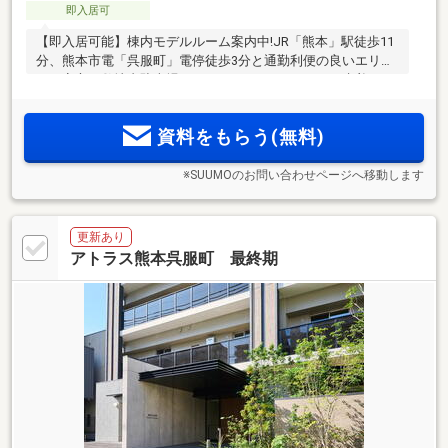
即入居可
【即入居可能】棟内モデルルーム案内中!JR「熊本」駅徒歩11
分、熊本市電「呉服町」電停徒歩3分と通勤利便の良いエリ
ア。安心の敷地内駐車場100％。3LDK/3590万円～（先着
順）。
資料をもらう(無料)
※SUUMOのお問い合わせページへ移動します
更新あり
アトラス熊本呉服町 最終期