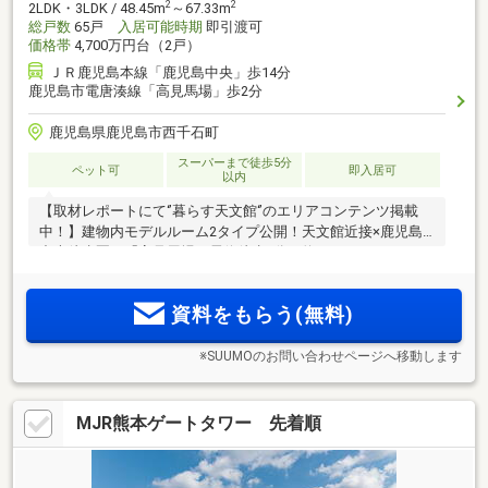
2
2
2LDK・3LDK / 48.45m
～67.33m
総戸数
65戸
入居可能時期
即引渡可
価格帯
4,700万円台（2戸）
ＪＲ鹿児島本線「鹿児島中央」歩14分
鹿児島市電唐湊線「高見馬場」歩2分
鹿児島県鹿児島市西千石町
スーパーまで徒歩5分
ペット可
即入居可
以内
【取材レポートにて‘’暮らす天文館‘’のエリアコンテンツ掲載
中！】建物内モデルルーム2タイプ公開！天文館近接×鹿児島
中央徒歩圏。「高見馬場」電停徒歩2分（約120m）、センテ
ラスや山形屋、中央公園などの施設が徒歩10分圏に充実。
2LDK3870万円～/3LDK4430万円～にて販売中！
資料をもらう(無料)
※SUUMOのお問い合わせページへ移動します
MJR熊本ゲートタワー 先着順