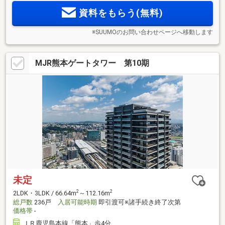
線開業により福岡をはじめ、関西方面へ快適なアクセス。
資料をもらう(無料)
※SUUMOのお問い合わせページへ移動します
MJR熊本ゲートタワー 第10期
未定
2
2
2LDK・3LDK / 66.64m
～112.16m
総戸数
236戸
入居可能時期
即引渡可※諸手続き終了次第
価格帯
-
ＪＲ鹿児島本線「熊本」歩4分