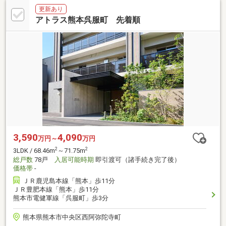
更新あり
アトラス熊本呉服町 先着順
3,590
4,090
万円～
万円
2
2
3LDK / 68.46m
～71.75m
総戸数
78戸
入居可能時期
即引渡可（諸手続き完了後）
価格帯
-
ＪＲ鹿児島本線「熊本」歩11分
ＪＲ豊肥本線「熊本」歩11分
熊本市電健軍線「呉服町」歩3分
熊本県熊本市中央区西阿弥陀寺町