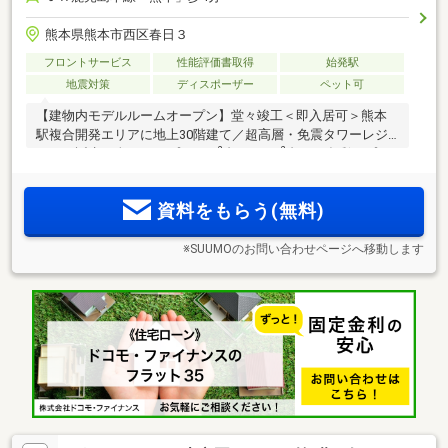
熊本県熊本市西区春日３
フロントサービス
性能評価書取得
始発駅
地震対策
ディスポーザー
ペット可
【建物内モデルルームオープン】堂々竣工＜即入居可＞熊本
駅複合開発エリアに地上30階建て／超高層・免震タワーレジ
2
2
デンス誕生。全21タイプ（48m
台～167m
台）の多彩なプラ
ン。JR「熊本」駅より徒歩4分（約260m）。九州新幹線の全
線開業により福岡をはじめ、関西方面へ快適なアクセス。
資料をもらう(無料)
※SUUMOのお問い合わせページへ移動します