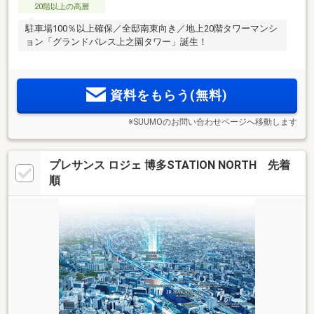
20階以上の高層
駐車場100％以上確保／全邸南東向き／地上20階タワーマンシ
ョン「グランドパレス上之園タワー」誕生！
資料をもらう(無料)
※SUUMOのお問い合わせページへ移動します
プレサンス ロジェ 博多STATION NORTH 先着
順