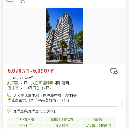
売
5,070
5,390
万円～
万円
2
3LDK / 74.74m
総戸数
53戸
入居可能時期
即引渡可
価格帯
5,300万円台（2戸）
ＪＲ鹿児島本線「鹿児島中央」歩11分
鹿児島市営バス「甲南高校前」歩1分
鹿児島県鹿児島市上之園町
100%駐車場
性能評価書取得
始発駅
ペット可
即入居可
ゴミ出し24時間可