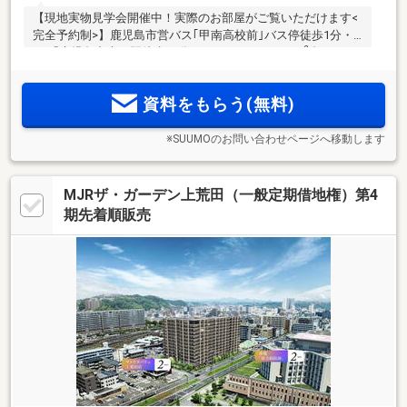
【現地実物見学会開催中！実際のお部屋がご覧いただけます<
完全予約制>】鹿児島市営バス｢甲南高校前｣バス停徒歩1分・
2
JR「鹿児島中央」駅徒歩11分。3LDK・4LDK、67m
台～
2
120m
台全6タイプのプランバリエーション。上之園･高麗･上
荒田エリアの中心に全53邸「ラ・カーサグランデ タワー ザ・
資料をもらう(無料)
甲南」誕生。資料請求受付中！
※SUUMOのお問い合わせページへ移動します
MJRザ・ガーデン上荒田（一般定期借地権）第4
期先着順販売