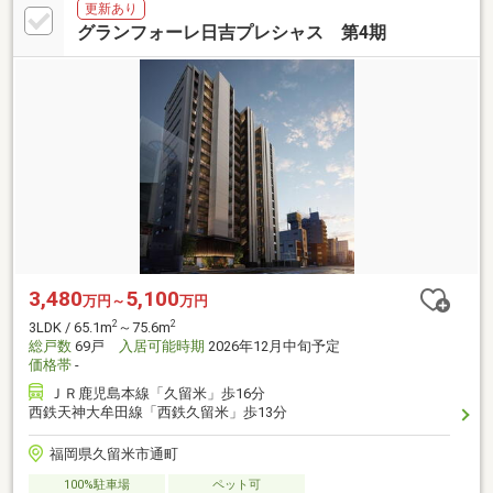
更新あり
グランフォーレ日吉プレシャス 第4期
3,480
5,100
万円～
万円
2
2
3LDK / 65.1m
～75.6m
総戸数
69戸
入居可能時期
2026年12月中旬予定
価格帯
-
ＪＲ鹿児島本線「久留米」歩16分
西鉄天神大牟田線「西鉄久留米」歩13分
福岡県久留米市通町
100%駐車場
ペット可