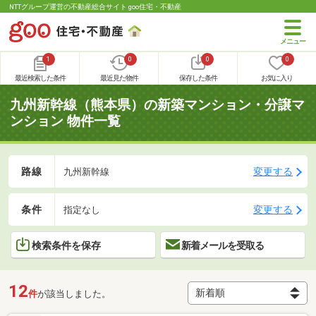
NTTグループ運営の不動産総合サイト goo住宅・不動産
1
0
0
0
最近検索した条件
最近見た物件
保存した条件
お気に入り
九州新幹線（熊本県）の新築マンション・分譲マ
ンション 物件一覧
路線
変更する
九州新幹線
条件
変更する
指定なし
検索条件を保存
新着メールを受取る
12
件
が該当しました。