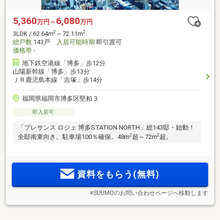
5,360
6,080
万円～
万円
2
2
3LDK / 62.64m
～72.11m
総戸数
143戸
入居可能時期
即引渡可
価格帯
-
地下鉄空港線「博多」歩12分
山陽新幹線「博多」歩13分
ＪＲ鹿児島本線「吉塚」歩14分
福岡県福岡市博多区堅粕３
即入居可
「プレサンス ロジェ 博多STATION NORTH」総143邸・始動！
2
2
全邸南東向き。駐車場100％確保。48m
超～72m
超。
資料をもらう(無料)
※SUUMOのお問い合わせページへ移動します