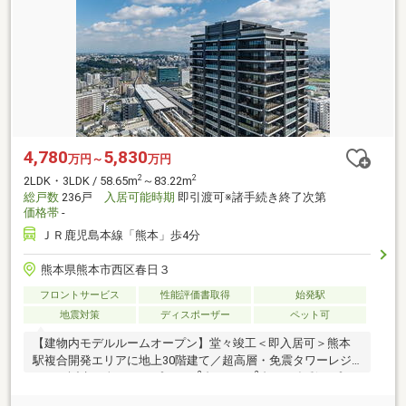
4,780
5,830
万円～
万円
2
2
2LDK・3LDK / 58.65m
～83.22m
総戸数
236戸
入居可能時期
即引渡可※諸手続き終了次第
価格帯
-
ＪＲ鹿児島本線「熊本」歩4分
熊本県熊本市西区春日３
フロントサービス
性能評価書取得
始発駅
地震対策
ディスポーザー
ペット可
【建物内モデルルームオープン】堂々竣工＜即入居可＞熊本
駅複合開発エリアに地上30階建て／超高層・免震タワーレジ
2
2
デンス誕生。全21タイプ（48m
台～167m
台）の多彩なプラ
ン。JR「熊本」駅より徒歩4分（約260m）。九州新幹線の全