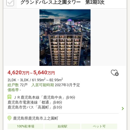
グランドパレス上之園タワー 第2期3次
4,620
5,640
万円～
万円
2
2
2LDK・3LDK / 61.95m
～82.95m
総戸数
72戸
入居可能時期
2027年3月予定
価格帯
-
ＪＲ鹿児島本線「鹿児島中央」歩9分
鹿児島市電唐湊線「都通」歩8分
鹿児島市営バス「高麗町」歩3分
鹿児島県鹿児島市上之園町
100%駐車場
始発駅
ペット可