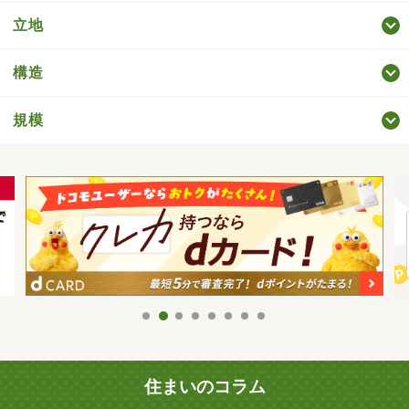
立地
構造
規模
住まいのコラム