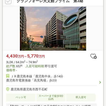
グランフォーレ天文館プライム 第3期
4,430
5,770
万円～
万円
2
2
3LDK / 64.2m
～74.9m
総戸数
65戸
入居可能時期
即引渡可
価格帯
-
ＪＲ鹿児島本線「鹿児島中央」歩14分
鹿児島市電唐湊線「高見馬場」歩2分
鹿児島県鹿児島市西千石町
スーパーまで徒歩5分
ペット可
即入居可
以内