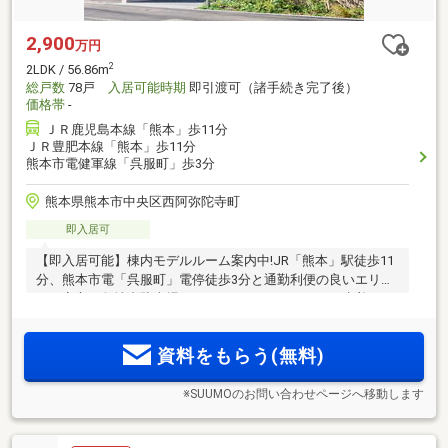
2,900
万円
2
2LDK / 56.86m
総戸数
78戸
入居可能時期
即引渡可（諸手続き完了後）
価格帯
-
ＪＲ鹿児島本線「熊本」歩11分
ＪＲ豊肥本線「熊本」歩11分
熊本市電健軍線「呉服町」歩3分
熊本県熊本市中央区西阿弥陀寺町
即入居可
【即入居可能】棟内モデルルーム案内中!JR「熊本」駅徒歩11
分、熊本市電「呉服町」電停徒歩3分と通勤利便の良いエリ
ア。安心の敷地内駐車場100％。3LDK/3590万円～（先着
順）。
資料をもらう(無料)
※SUUMOのお問い合わせページへ移動します