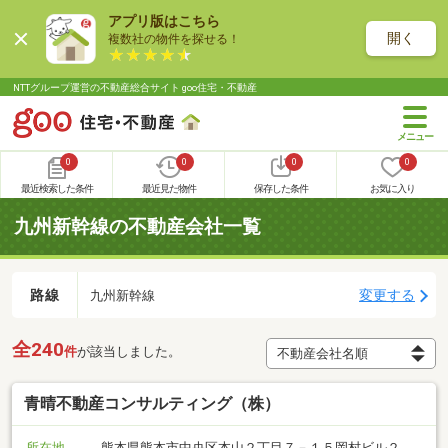
アプリ版はこちら
開く
複数社の物件を探せる！
NTTグループ運営の不動産総合サイト goo住宅・不動産
0
0
0
0
最近検索した条件
最近見た物件
保存した条件
お気に入り
九州新幹線の不動産会社一覧
路線
変更する
九州新幹線
全240
件
が該当しました。
青晴不動産コンサルティング（株）
所在地
熊本県熊本市中央区本山２丁目７－１５岡村ビル２