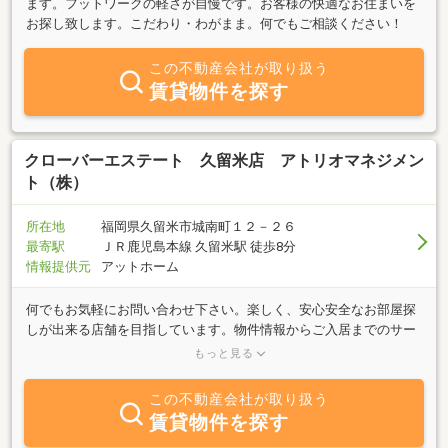
ます。フットワークの軽さが自慢です。お客様の快適なお住まいを
お探し致します。こだわり・わがまま。何でもご相談ください！
この不動産会社が取り扱う
賃貸物件を探す
クローバーエステート 久留米店 アトリオマネジメン
ト（株）
所在地
福岡県久留米市城南町１２－２６
最寄駅
ＪＲ鹿児島本線 久留米駅 徒歩8分
情報提供元
アットホーム
何でもお気軽にお問い合わせ下さい。楽しく、安心安全なお部屋探
しが出来る店舗を目指しています。物件情報からご入居までのサー
ビスをスタッフ一同、精一杯努めさせて頂きます。★女性スタッフ
もっと見る
の対応も可能です。いつでもお気軽に無料電話にてお問い合わせく
ださい。★電話工事完了しました。ご迷惑をおかけしました。★当
この不動産会社が取り扱う
事務所ビル駐車場拡張工事(11台を予定）を行います。よろしくお願
賃貸物件を探す
いします。