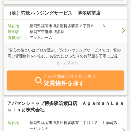
（株）穴吹ハウジングサービス 博多駅前店
所在地
福岡県福岡市博多区博多駅前２丁目６－１６
最寄駅
福岡市空港線 博多駅
情報提供元
アットホーム
“安心の住まいはプロが選ぶ。”穴吹ハウジングサービスでは、質の
高い管理物件を中心に、あなたにぴったりのお部屋を丁寧にご提
案。写真だけではわからない物件の魅力も、スタッフがしっかりお
もっと見る
伝えします！お部屋探しは、信頼できる会社でお任せください。
この不動産会社が取り扱う
賃貸物件を探す
アパマンショップ博多駅筑紫口店 ＡｐａｍａｎＬｅａ
ｓｉｎｇ株式会社
所在地
福岡県福岡市博多区博多駅東１丁目１２－１藤嶋第
一ビル１Ｆ