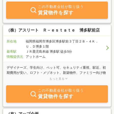
この不動産会社が取り扱う
賃貸物件を探す
（株）アスリート Ｒ－ｅｓｔａｔｅ 博多駅前店
所在地
福岡県福岡市博多区博多駅前３丁目２８－４Ｋ．
Ｕ．Ｄ博多１階
最寄駅
ＪＲ鹿児島本線 博多駅 徒歩5分
情報提供元
アットホーム
デザイナーズ、学生向け、ペット可、セキュリティ重視、駅近、初
期費用が安い、ロフト・メゾネット、新築物件、ファミリー向け物
件など豊富な物件をご用意しています。福岡市内の物件は全てご紹
もっと見る
介が可能です！まずはご相談だけ、という方でもお気軽にお問い合
わせください♪
この不動産会社が取り扱う
賃貸物件を探す
（有）アップ企画