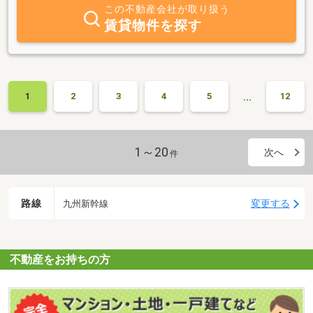
この不動産会社が取り扱う
賃貸物件を探す
…
1
2
3
4
5
12
1～20
次へ
件
路線
変更する
九州新幹線
不動産をお持ちの方