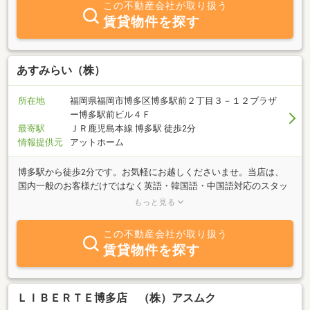
この不動産会社が取り扱う
賃貸物件を探す
あすみらい（株）
所在地
福岡県福岡市博多区博多駅前２丁目３－１２ブラザ
ー博多駅前ビル４Ｆ
最寄駅
ＪＲ鹿児島本線 博多駅 徒歩2分
情報提供元
アットホーム
博多駅から徒歩2分です。お気軽にお越しくださいませ。当店は、
国内一般のお客様だけではなく英語・韓国語・中国語対応のスタッ
フも在籍。グローバルな不動産会社です！賃貸は仲介手数料不要の
もっと見る
お部屋も多数ございます。お得なお部屋さがしなら、「あすみら
い」にお任せください♪
この不動産会社が取り扱う
賃貸物件を探す
ＬＩＢＥＲＴＥ博多店 （株）アスムク