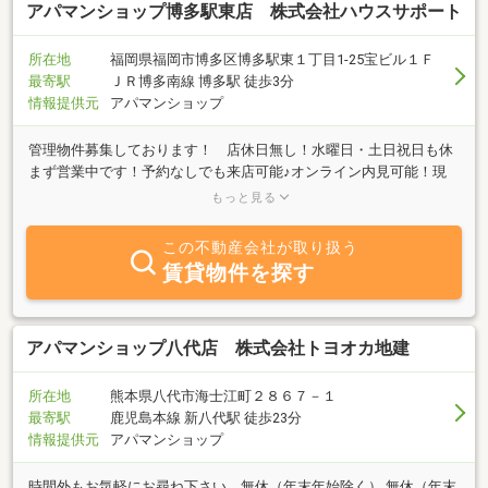
アパマンショップ博多駅東店 株式会社ハウスサポート
所在地
福岡県福岡市博多区博多駅東１丁目1-25宝ビル１Ｆ
最寄駅
ＪＲ博多南線 博多駅 徒歩3分
情報提供元
アパマンショップ
管理物件募集しております！ 店休日無し！水曜日・土日祝日も休
まず営業中です！予約なしでも来店可能♪オンライン内見可能！現
地待ち合わせも可能♪女性スタッフ在籍しています。売買・テナン
もっと見る
ト物件のご紹介可能。宅地建物取引士・賃貸不動産経営管理士・賃
貸住宅メンテナンス主任者も在籍中。
この不動産会社が取り扱う
賃貸物件を探す
アパマンショップ八代店 株式会社トヨオカ地建
所在地
熊本県八代市海士江町２８６７－１
最寄駅
鹿児島本線 新八代駅 徒歩23分
情報提供元
アパマンショップ
時間外もお気軽にお尋ね下さい 無休（年末年始除く） 無休（年末