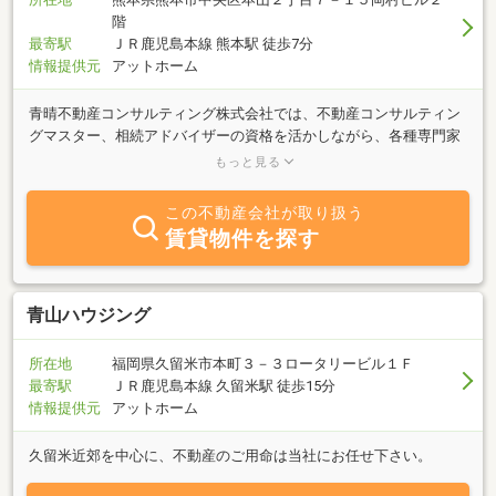
階
最寄駅
ＪＲ鹿児島本線 熊本駅 徒歩7分
情報提供元
アットホーム
青晴不動産コンサルティング株式会社では、不動産コンサルティン
グマスター、相続アドバイザーの資格を活かしながら、各種専門家
とのネットワークにより、お客様の不動産のお悩みごとを解決致し
もっと見る
ます。あなたの不動産コンサルティングマスターはここにいます！
まずは、気軽にご相談下さい。また、参加無料の相続の勉強会を定
この不動産会社が取り扱う
期的に開催中です。あおはれオリジナル「振返り人生ゲーム+α」を
賃貸物件を探す
使って、楽しく相続について学びます。誰にでも訪れるその時に何
が必要で、何を準備しておくべきか、「相続」の基本から学べま
す。個別に無料相談も受付けています。こちらも気軽に参加してみ
て下さい。
青山ハウジング
所在地
福岡県久留米市本町３－３ロータリービル１Ｆ
最寄駅
ＪＲ鹿児島本線 久留米駅 徒歩15分
情報提供元
アットホーム
久留米近郊を中心に、不動産のご用命は当社にお任せ下さい。