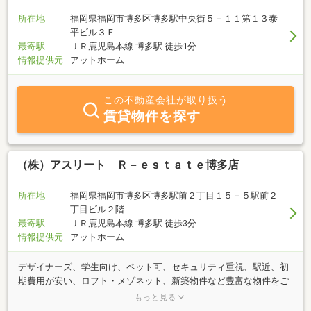
所在地
福岡県福岡市博多区博多駅中央街５－１１第１３泰
平ビル３Ｆ
最寄駅
ＪＲ鹿児島本線 博多駅 徒歩1分
情報提供元
アットホーム
この不動産会社が取り扱う
賃貸物件を探す
（株）アスリート Ｒ－ｅｓｔａｔｅ博多店
所在地
福岡県福岡市博多区博多駅前２丁目１５－５駅前２
丁目ビル２階
最寄駅
ＪＲ鹿児島本線 博多駅 徒歩3分
情報提供元
アットホーム
デザイナーズ、学生向け、ペット可、セキュリティ重視、駅近、初
期費用が安い、ロフト・メゾネット、新築物件など豊富な物件をご
用意しています。福岡の賃貸マンション、賃貸アパート、賃貸管理
もっと見る
のことなら株式会社アスリートR-estate博多店へご相談ください。