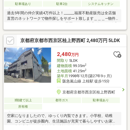
駐車場あり
駐車2台
システムキッチン
過去5年間の仲介実績4万件以上！______福屋不動産販売は全店舗
直営のネットワークで物件探しをサポート致します＿＿＿―物件
のおすすめポイント―■リフォーム履歴あり！（令和3年4月、令和
5年11月、令和7年5月）■阪急嵐山線・阪急京都線の2沿線利用可
能のため、通勤・通学に便利！・阪急嵐山線「上桂」駅まで徒歩
京都府京都市西京区桂上野西町 2,480万円 5LDK
13分・阪急京都線「桂」駅までバス乗車9分 「桂川小学校前」
バス停まで徒歩6分■駐車スペースは2台駐車可能！複数台お車を
お持ちのご家族にもピッタリです♪■前面道路幅員約6ｍございま
2,480
万円
すので、お車を駐車の際も安心です♪■スーパーまで徒歩7分と毎
間取り
5LDK
日のお買い物にも困りません♪
2
建物面積
99.35m
2
土地面積
41.25m
築年月
1998年12月(築27年9ヶ月)
阪急嵐山線 上桂駅 徒歩15分
京都府京都市西京区桂上野西町
3階建て以上
都市ガス
駐車場あり
所有権
空家になりましたので、ゆっくり内覧できます。小学校、幼稚
園、コンビニが徒歩圏内、生活施設が充実で暮らしやすいお家で
す。京都安心すまい応援金交付対象物件※条件ありスーパー 徒歩