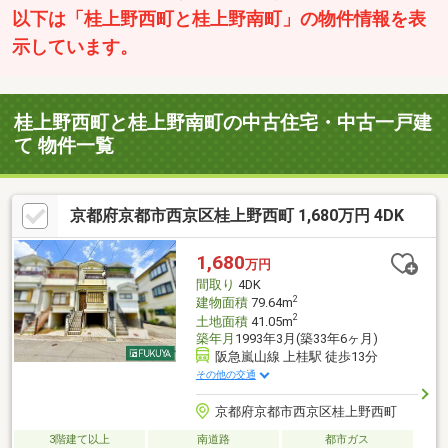
以下は「桂上野西町と桂上野南町」の物件情報を表
示しています。
桂上野西町と桂上野南町の中古住宅・中古一戸建
て 物件一覧
京都府京都市西京区桂上野西町 1,680万円 4DK
1,680
万円
間取り
4DK
2
建物面積
79.64m
2
土地面積
41.05m
築年月
1993年3月(築33年6ヶ月)
阪急嵐山線 上桂駅 徒歩13分
その他の交通
京都府京都市西京区桂上野西町
3階建て以上
南道路
都市ガス