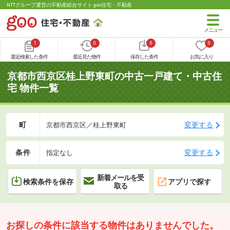
NTTグループ運営の不動産総合サイト goo住宅・不動産
1
0
0
0
最近検索した条件
最近見た物件
保存した条件
お気に入り
京都市西京区桂上野東町の中古一戸建て・中古住
宅 物件一覧
町
変更する
京都市西京区／桂上野東町
条件
変更する
指定なし
新着メールを受
検索条件を保存
アプリで探す
取る
お探しの条件に該当する物件はありませんでした。