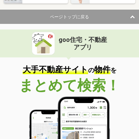
ページトップに戻る
goo住宅・不動産
アプリ
大手不動産サイト
物件
の
を
まとめて検索！