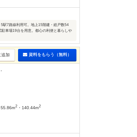
分】5駅7路線利用可。地上15階建・総戸数54
式駐車場19台を用意。都心の利便と暮らしや
資料をもらう（無料）
に追加
-
2
2
55.86m
・140.44m