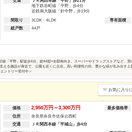
交通
ＪＲ関西本線「平野」歩21分
地下鉄谷町線「平野」歩4分
近鉄南大阪線「針中野」歩19分
間取り
3LDK・4LDK
専有面積
総戸数
44戸
etro谷町線「平野」駅徒歩4分。総44邸×全邸南向き。スーパーやドラッグストアなど
支える施設が身近で、公園も近くに点在。高い利便性の街、豊かな緑が生み出す上質な時
物件エントリー受付中＞
お気に入り
2,950万円～3,300万円
価格
最多価格帯
住所
奈良県奈良市佐保台西町
交通
ＪＲ関西本線「平城山」歩4分