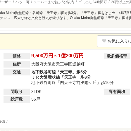
ポーザー
ペット可
スーパーまで徒歩5分以内
ゴミ出し24時間可
20階以上の
aka Metro御堂筋線・谷町線「天王寺」駅徒歩3分。「天王寺」駅をはじめ、4駅7路
デンス。広大な緑と文化と歴史が織りなす、Osaka Metro御堂筋線「天王寺」駅
お気に入り
9,500万円～1億200万円
価格
最多価格帯
住所
大阪府大阪市天王寺区堀越町
交通
地下鉄谷町線「天王寺」歩5分
ＪＲ大阪環状線「天王寺」歩6分
地下鉄谷町線「四天王寺前夕陽ケ丘」歩10分
間取り
3LDK
専有面積
総戸数
56戸
設備