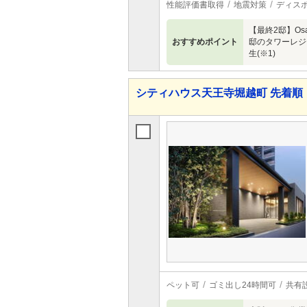
性能評価書取得
地震対策
ディス
【最終2邸】Os
おすすめポイント
邸のタワーレジ
生(※1)
シティハウス天王寺堀越町 先着順
ペット可
ゴミ出し24時間可
共有