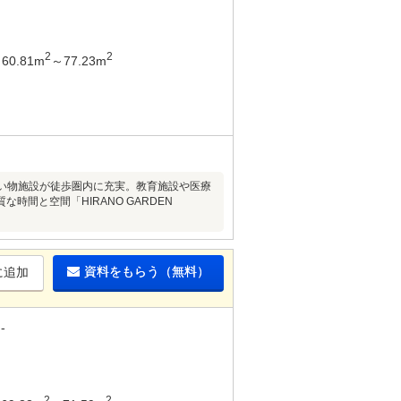
2
2
60.81m
～77.23m
、買い物施設が徒歩圏内に充実。教育施設や医療
間と空間「HIRANO GARDEN
資料をもらう（無料）
に追加
-
2
2