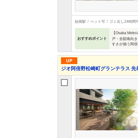
始発駅
ペット可
ゴミ出し24時間
【Osaka M
おすすめポイント
戸・全邸南向き。
すさが揃う阿倍
ジオ阿倍野松崎町グランテラス 先