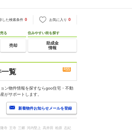
0
0
存した検索条件
お気に入り
売る
住みやすい街を探す
助成金
売却
情報
件一覧
ョン物件情報を探すならgoo住宅・不動
動産がサポートします。
法隆寺
王寺
三郷
河内堅上
高井田
柏原
志紀