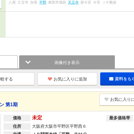
八尾
久宝寺
加美
平野
東部市場前
天王寺
新今宮
今宮
ＪＲ難波
画像付き表示
お気に入りに追加
資料をも
お気に入り
ン 第1期
未定
価格
最多価格帯
住所
大阪府大阪市平野区平野西６