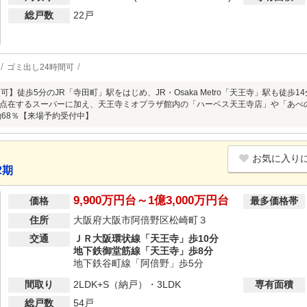
総戸数
22戸
ゴミ出し24時間可
可】徒歩5分のJR「寺田町」駅をはじめ、JR・Osaka Metro「天王寺」駅も徒
点在するスーパーに加え、天王寺ミオプラザ館内の「ハーベス天王寺店」や「あべ
約68％【来場予約受付中】
お気に入り
2期
9,900万円台～1億3,000万円台
価格
最多価格帯
住所
大阪府大阪市阿倍野区松崎町３
交通
ＪＲ大阪環状線「天王寺」歩10分
地下鉄御堂筋線「天王寺」歩8分
地下鉄谷町線「阿倍野」歩5分
間取り
2LDK+S（納戸）・3LDK
専有面積
総戸数
54戸