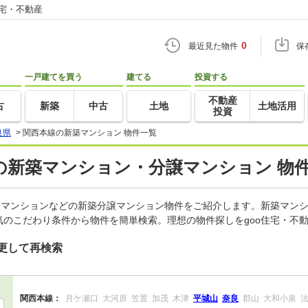
住宅・不動産
0
最近見た物件
保
一戸建てを買う
建てる
投資する
不動産
古
新築
中古
土地
土地活用
投資
良県
>
関西本線の新築マンション 物件一覧
の新築マンション・分譲マンション 物
譲マンションなどの新築分譲マンション物件をご紹介します。新築マンシ
のこだわり条件から物件を簡単検索。理想の物件探しをgoo住宅・不
更して再検索
関西本線：
月ケ瀬口
大河原
笠置
加茂
木津
平城山
奈良
郡山
大和小泉