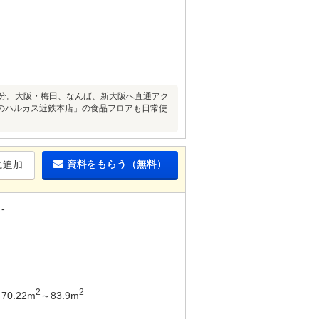
歩14分。大阪・梅田、なんば、新大阪へ直通アク
のハルカス近鉄本店」の食品フロアも日常使
資料をもらう（無料）
に追加
-
2
2
70.22m
～83.9m