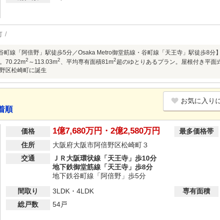
可
etro谷町線「阿倍野」駅徒歩5分／Osaka Metro御堂筋線・谷町線「天王寺」駅徒歩8
2
2
2
70.22m
～113.03m
、平均専有面積81m
超のゆとりあるプラン。屋根付き平面
野区松崎町に誕生
お気に入り
着順
1億7,680万円・2億2,580万円
価格
最多価格帯
住所
大阪府大阪市阿倍野区松崎町３
交通
ＪＲ大阪環状線「天王寺」歩10分
地下鉄御堂筋線「天王寺」歩8分
地下鉄谷町線「阿倍野」歩5分
間取り
3LDK・4LDK
専有面積
総戸数
54戸