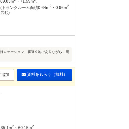
69.83m
・71.59m
、
2
2
(トランクルーム面積0.64m
・0.96m
含む)
る好ロケーション。駅近立地でありながら、周
資料をもらう（無料）
に追加
-
2
2
35.1m
～60.15m