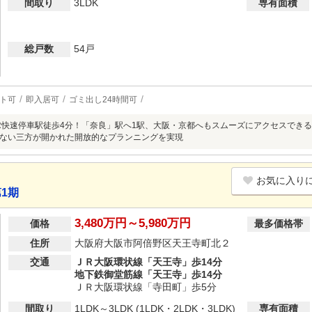
間取り
3LDK
専有面積
総戸数
54戸
ト可
即入居可
ゴミ出し24時間可
R快速停車駅徒歩4分！「奈良」駅へ1駅、大阪・京都へもスムーズにアクセスでき
ない三方が開かれた開放的なプランニングを実現
お気に入り
1期
3,480万円～5,980万円
価格
最多価格帯
住所
大阪府大阪市阿倍野区天王寺町北２
交通
ＪＲ大阪環状線「天王寺」歩14分
地下鉄御堂筋線「天王寺」歩14分
ＪＲ大阪環状線「寺田町」歩5分
間取り
1LDK～3LDK (1LDK・2LDK・3LDK)
専有面積