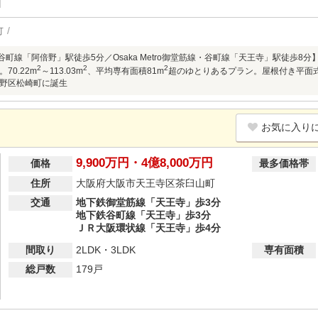
可
etro谷町線「阿倍野」駅徒歩5分／Osaka Metro御堂筋線・谷町線「天王寺」駅徒歩8
2
2
2
70.22m
～113.03m
、平均専有面積81m
超のゆとりあるプラン。屋根付き平面
野区松崎町に誕生
お気に入り
9,900万円・4億8,000万円
価格
最多価格帯
住所
大阪府大阪市天王寺区茶臼山町
交通
地下鉄御堂筋線「天王寺」歩3分
地下鉄谷町線「天王寺」歩3分
ＪＲ大阪環状線「天王寺」歩4分
間取り
2LDK・3LDK
専有面積
総戸数
179戸