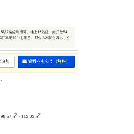
分】5駅7路線利用可。地上15階建・総戸数54
式駐車場19台を用意。都心の利便と暮らしや
資料をもらう（無料）
に追加
-
2
2
98.57m
・113.03m