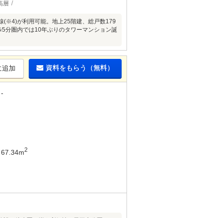
高層
線(※4)が利用可能。地上25階建、総戸数179
徒歩5分圏内では10年ぶりのタワーマンション誕
資料をもらう（無料）
に追加
-
2
67.34m