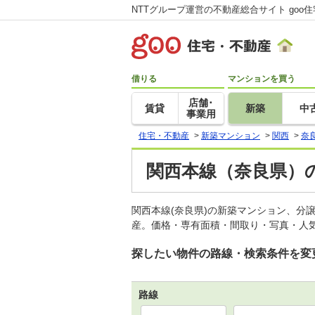
NTTグループ運営の不動産総合サイト goo
借りる
マンションを買う
店舗･
賃貸
新築
中
事業用
住宅・不動産
>
新築マンション
>
関西
>
奈
関西本線（奈良県）
関西本線(奈良県)の新築マンション、分
産。価格・専有面積・間取り・写真・人気
探したい物件の路線・検索条件を変
路線