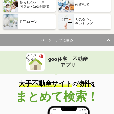
暮らしのデータ
家賃相場
(補助金・助成金情報)
人気タウン
住宅ローン
ランキング
ページトップに戻る
goo住宅・不動産
アプリ
大手不動産サイト
物件
の
を
まとめて検索！