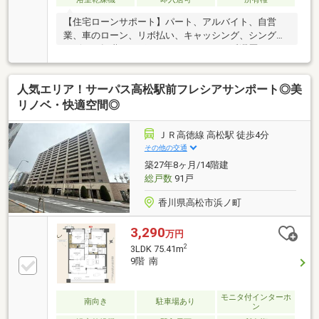
【住宅ローンサポート】パート、アルバイト、自営
業、車のローン、リボ払い、キャッシング、シングル
マザー、転職したばかり、クレジットの延滞歴がある
など住宅ローン審査が不安、「自分は無理かも…」と
いう方ほどご相談ください！▼審査通過例・年収300
人気エリア！サーパス高松駅前フレシアサンポート◎美
万＋車ローン／勤続1年→通過・年収260万／シングル
／カード残債→通過・転職4ヶ月／頭金0→通過・自営
リノベ・快適空間◎
業2年目→補足資料＆補足説明で通過・パート3年目/年
収180万円→承無理な営業はいたしません。通る方法
ＪＲ高徳線 高松駅 徒歩4分
を一緒に探します。087-810-3147／【見学予約】から
その他の交通
も受付中
築27年8ヶ月/14階建
総戸数
91戸
香川県高松市浜ノ町
3,290
万円
2
3LDK 75.41m
9階 南
モニタ付インターホ
南向き
駐車場あり
ン