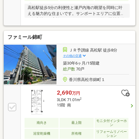
高松駅徒歩5分の利便性と瀬戸内海の眺望を同時に叶
える魅力的な住まいです。サンポートエリアに位置す
る好立地で、高松アリーナはマンション前の横断歩道
を渡ると目の前！通勤・買い物もスムーズに完結する
素敵なマンションです。高層階ならではの開放感あふ
ファミール錦町
れる眺望は、毎日の暮らしに特別感をプラス。さら
に、キッチン・浴室・洗面など水回りがリフォーム済
のため、清潔で使い勝手の良い空間がすぐに手に入り
ＪＲ予讃線 高松駅 徒歩8分
ます。3LDKのゆとりある間取りは、ファミリーはもち
その他の交通
ろん在宅ワークにも対応。都市生活を快適に楽しみた
築30年6ヶ月/15階建
い方にぴったりの一室です。
総戸数
70戸
香川県高松市錦町１
2,690
万円
2
3LDK 71.01m
15階 南
モニタ付インターホ
南向き
最上階
ン
リフォームリノベー
浴室乾燥機
所有権
ション