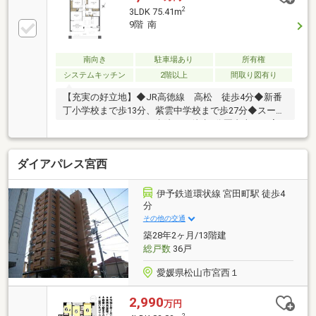
2
3LDK 75.41m
9階 南
南向き
駐車場あり
所有権
システムキッチン
2階以上
間取り図有り
【充実の好立地】◆JR高徳線 高松 徒歩4分◆新番
丁小学校まで歩13分、紫雲中学校まで歩27分◆スーパ
ー、ドラックストア、病院まで徒歩5分圏内本日ご案
内可能です♪
ダイアパレス宮西
伊予鉄道環状線 宮田町駅 徒歩4
分
その他の交通
築28年2ヶ月/13階建
総戸数
36戸
愛媛県松山市宮西１
2,990
万円