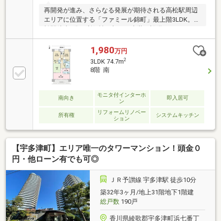
再開発が進み、さらなる発展が期待される高松駅周辺
エリアに位置する「ファミール錦町」最上階3LDK。高
松駅徒歩8分の利便性に加え、内装・設備をフルリフ
ォームし、快適で美しい住空間へと生まれ変わりま
す。南向きで陽当たりが良く、最上階ならではの開放
1,980
万円
感も魅力です。徒歩圏内にはマルナカ広場店や高松三
2
3LDK 74.7m
越があり、毎日のお買い物にも便利。さらに近隣には
8階 南
月極駐車場を2台確保済みで、お車を複数台所有され
るご家族にもおすすめ。利便性・快適性・将来性を兼
ね備えた、永く安心して暮らせる住まいです。リフォ
モニタ付インターホ
南向き
即入居可
ン
ーム工事は8月完了予定です。ご見学予約を承ってい
リフォームリノベー
ますのでぜひお問合せください。
所有権
システムキッチン
ション
【宇多津町】エリア唯一のタワーマンション！頭金０
円・他ローン有でも可◎
ＪＲ予讃線 宇多津駅 徒歩10分
築32年3ヶ月/地上31階地下1階建
総戸数
190戸
香川県綾歌郡宇多津町浜七番丁