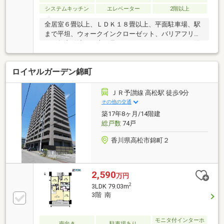
システムキッチン
エレベーター
2階以上
全居室６畳以上、ＬＤＫ１８畳以上、平面駐車場、駅
まで平坦、ウォークインクローゼット、バリアフリ
ー、年内引渡可、山が見える、システムキッチン、陽
当り良好、全居室収納、和室、シャワー付洗面化粧
台、対面式キッチン、オートバス、温水洗浄便座、Ｔ
ロイヤルガーデン錦町
Ｖモニタ付インターホン、通風良好、南西向き、BS・
CS・CATV、エレベーター、宅配ボックス、駐輪場、
バイク置場
ＪＲ予讃線 高松駅 徒歩9分
その他の交通
築17年8ヶ月/14階建
総戸数
74戸
香川県高松市錦町２
2,590
万円
2
3LDK 79.03m
3階 南
モニタ付インターホ
南向き
駐車場あり