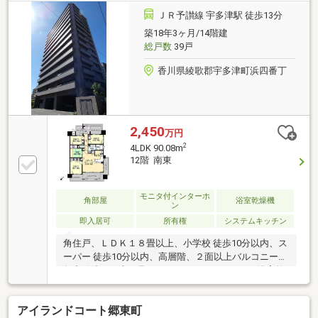
の方には嬉しいペット（小型犬）相談可。◆駐車場台
ＪＲ予讃線 宇多津駅 徒歩13分
数は総戸数に対して１４６％分確保。◆電気は一括受
築18年3ヶ月/14階建
電、給湯器は省エネ高効率のエコジョーズ、トイレは
総戸数
39戸
超節水型と光熱費もお得なマンション。
香川県綾歌郡宇多津町浜四番丁
2,450
万円
2
4LDK 90.08m
12階 南東
モニタ付インターホ
角部屋
浴室乾燥機
ン
即入居可
所有権
システムキッチン
角住戸、ＬＤＫ１８畳以上、小学校 徒歩10分以内、ス
ーパー 徒歩10分以内、高層階、２面以上バルコニー、
年内引渡可、山が見える、システムキッチン、浴室乾
燥機、陽当り良好、全居室収納、駅まで平坦、和室、
シャワー付洗面化粧台、対面式キッチン、セキュリテ
アイランドコート郷東町
ィ充実、バリアフリー、オートバス、温水洗浄便座、