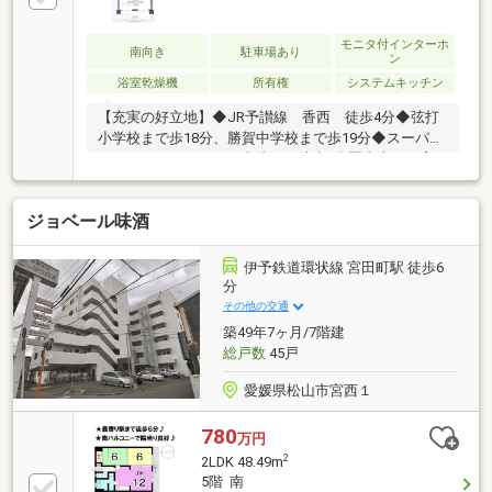
モニタ付インターホ
南向き
駐車場あり
ン
浴室乾燥機
所有権
システムキッチン
【充実の好立地】◆JR予讃線 香西 徒歩4分◆弦打
小学校まで歩18分、勝賀中学校まで歩19分◆スーパ
ー、ドラックストア、病院まで徒歩5分圏内本日ご案
内可能です♪
ジョベール味酒
伊予鉄道環状線 宮田町駅 徒歩6
分
その他の交通
築49年7ヶ月/7階建
総戸数
45戸
愛媛県松山市宮西１
780
万円
2
2LDK 48.49m
5階 南