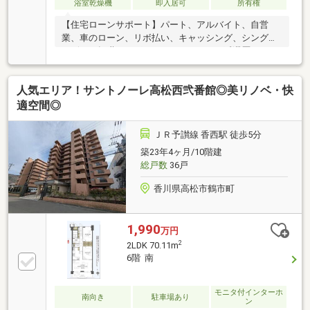
浴室乾燥機
即入居可
所有権
【住宅ローンサポート】パート、アルバイト、自営
業、車のローン、リボ払い、キャッシング、シングル
マザー、転職したばかり、クレジットの延滞歴がある
など住宅ローン審査が不安、「自分は無理かも…」と
いう方ほどご相談ください！▼審査通過例・年収300
人気エリア！サントノーレ高松西弐番館◎美リノベ・快
万＋車ローン／勤続1年→通過・年収260万／シングル
／カード残債→通過・転職4ヶ月／頭金0→通過・自営
適空間◎
業2年目→補足資料＆補足説明で通過・パート3年目/年
収180万円→承無理な営業はいたしません。通る方法
ＪＲ予讃線 香西駅 徒歩5分
を一緒に探します。087-810-3147／【見学予約】から
築23年4ヶ月/10階建
も受付中
総戸数
36戸
香川県高松市鶴市町
1,990
万円
2
2LDK 70.11m
6階 南
モニタ付インターホ
南向き
駐車場あり
ン