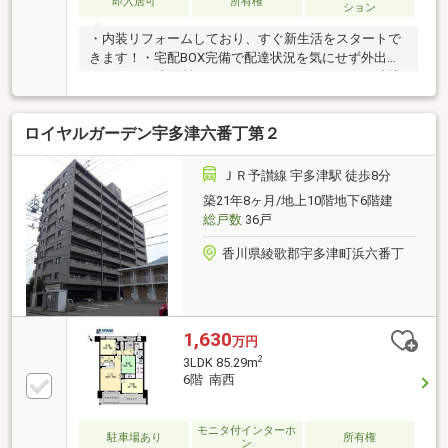
即入居可
所有権
ション
・内装リフォームしており、すぐ新生活をスタートで
きます！・宅配BOX完備で配達状況を気にせず外出で
きます！・洗面所にウォークインクローゼットが隣接
しており、収納ラク！・スーパー「エブリワン宇多津
店」まで徒歩5分！・ドラッグストア「ザグザグ宇多
ロイヤルガーデン宇多津六番丁第２
津店」まで徒歩2分！
ＪＲ予讃線 宇多津駅 徒歩8分
築21年8ヶ月/地上10階地下6階建
総戸数
36戸
香川県綾歌郡宇多津町浜六番丁
1,630
万円
2
3LDK 85.29m
6階 南西
モニタ付インターホ
駐車場あり
所有権
ン