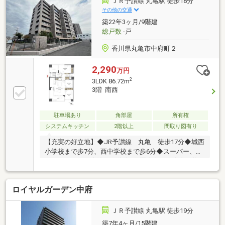
ＪＲ予讃線 丸亀駅 徒歩18分
その他の交通
築22年3ヶ月/9階建
総戸数
-戸
香川県丸亀市中府町２
2,290
万円
2
3LDK 86.72m
3階 南西
駐車場あり
角部屋
所有権
システムキッチン
2階以上
間取り図有り
【充実の好立地】◆JR予讃線 丸亀 徒歩17分◆城西
小学校まで歩7分、西中学校まで歩6分◆スーパー、ド
ラックストア、病院まで徒歩5分圏内本日ご案内可能
です♪
ロイヤルガーデン中府
ＪＲ予讃線 丸亀駅 徒歩19分
築7年4ヶ月/15階建