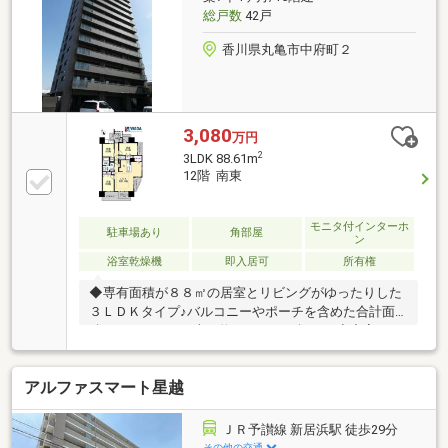
総戸数
42戸
香川県丸亀市中府町２
3,080
万円
2
3LDK 88.61m
12階 南東
モニタ付インターホ
駐車場あり
角部屋
ン
浴室乾燥機
即入居可
所有権
◆専有面積が８８㎡の居室とリビングがゆったりした
３ＬＤＫタイプ♪バルコニーやポーチを含めた合計面
積１１３．５３平米（約３４．３３坪）。◇充実のオ
プション仕様で使い勝手の良い間取り動線。◆７帖の
主寝室はバルコニーが２面。大容量のウォークインク
アルファスマート星越
ローゼット完備。北側からは丸亀城を望めます♪◇オ
ートバス、追い焚き機能、暖房乾燥機など充実設備の
浴室でくつろぎのバスタイム実現♪◆全居室にクロー
ＪＲ予讃線 新居浜駅 徒歩29分
ゼット完備のとくにかく収納スペース豊富な室内♪◇
その他の交通