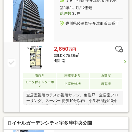
ＪＲ予讃線 宇多津駅 徒歩10分
んでからも安心♪
築3年3ヶ月/12階建
総戸数
35戸
香川県綾歌郡宇多津町浜四番丁
2,850
万円
2
3SLDK 76.38m
4階 南
南向き
駐車場あり
角部屋
モニタ付インターホ
浴室乾燥機
所有権
ン
全居室複層ガラスか複層サッシ、角住戸、全居室フロ
ーリング、スーパー 徒歩10分以内、小学校 徒歩10分
以内、平面駐車場、設計住宅性能評価書、建設住宅性
能評価書（新築時）、南向き、システムキッチン、浴
室乾燥機、陽当り良好、ＬＤＫ１５畳以上、シャワー
ロイヤルガーデンシティ宇多津中央公園
付洗面化粧台、対面式キッチン、セキュリティ充実、
バリアフリー、２面以上バルコニー、複層ガラス、オ