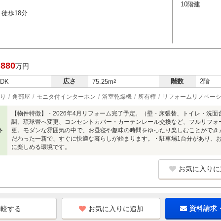
10階建
徒歩18分
,880
万円
広さ
階数
2階
LDK
75.25m
2
り
角部屋
モニタ付インターホン
浴室乾燥機
所有権
リフォームリノベー
【物件特徴】・2026年4月リフォーム完了予定。（壁・床張替、トイレ・洗面
調、琉球畳へ変更、コンセントカバー・カーテンレール交換など、フルリフォ
ト
更。モダンな雰囲気の中で、お昼寝や趣味の時間をゆったり楽しむことができま
だわった一新で、すぐに快適な暮らしが始まります。・駐車場1台分があり、
に楽しめる環境です。
お気に入りに
お気に入りに追加
資料請求