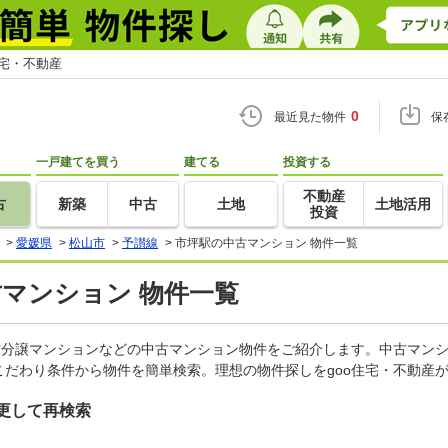
住宅・不動産
0
最近見た物件
保
一戸建てを買う
建てる
投資する
不動産
古
新築
中古
土地
土地活用
投資
>
愛媛県
>
松山市
>
予讃線
>
市坪駅の中古マンション 物件一覧
古マンション 物件一覧
古分譲マンションなどの中古マンション物件をご紹介します。中古マンシ
だわり条件から物件を簡単検索。理想の物件探しをgoo住宅・不動産
更して再検索