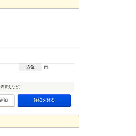
方位
南
畳表替えなど）
詳細を見る
追加