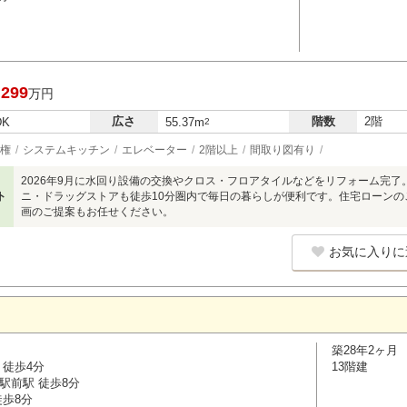
,299
万円
広さ
階数
2階
DK
55.37m
2
権
システムキッチン
エレベーター
2階以上
間取り図有り
2026年9月に水回り設備の交換やクロス・フロアタイルなどをリフォーム完了
ト
ニ・ドラッグストアも徒歩10分圏内で毎日の暮らしが便利です。住宅ローン
画のご提案もお任せください。
お気に入りに
築28年2ヶ月
 徒歩4分
13階建
駅前駅 徒歩8分
徒歩8分