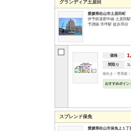
グランディア土居田
愛媛県松山市土居田町
伊予鉄道郡中線 土居田駅
予讃線 市坪駅 徒歩35分
1
価格
間取り
3
南向き
専用庭
おすすめポイン
スプレンド保免
愛媛県松山市保免上１丁