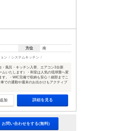
方位
南
ション
システムキッチン
台・風呂・キッチン入替、エアコン3台新
ームいたします）・和室は人気の琉球畳へ変
す。・WIC完備で収納も安心！細部までこ
お車での通勤や週末のお出かけもアクティブ
詳細を見る
追加
・お問い合わせをする(無料)