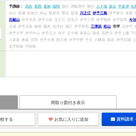
予讃線：
高松
香西
鬼無
端岡
国分
讃岐府中
鴨川
八十場
坂出
宇多津
丸
みの
高瀬
比地大
本山
観音寺
豊浜
箕浦
川之江
伊予三島
伊予寒川
赤星
石鎚山
伊予氷見
伊予小松
玉之江
壬生川
伊予三芳
伊予桜井
伊予富田
今
大浦
伊予北条
柳原
粟井
光洋台
堀江
伊予和気
三津浜
松山
市坪
北伊予
伊予大平
伊予中山
伊予立川
内子
五十崎
喜多山
新谷
高野川
伊予上灘
下
八多喜
春賀
五郎
伊予大洲
西大洲
伊予平野
千丈
八幡浜
双岩
伊予石城
北宇和島
宇和島
間取り図付き表示
お気に入りに追加
資料請求