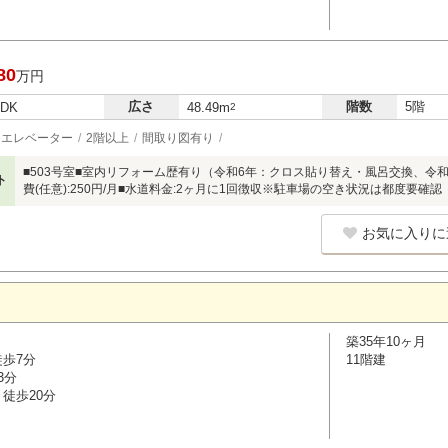
80
万円
広さ
階数
5階
LDK
48.49m
2
エレベーター
2階以上
間取り図有り
■503号室■室内リフォーム歴有り（令和6年：クロス貼り替え・風呂交換、令
ト
費(任意):250円/月■水道料金:2ヶ月に1回徴収※駐車場の空き状況は都度要確認（
お気に入りに
築35年10ヶ月
徒歩7分
11階建
3分
徒歩20分