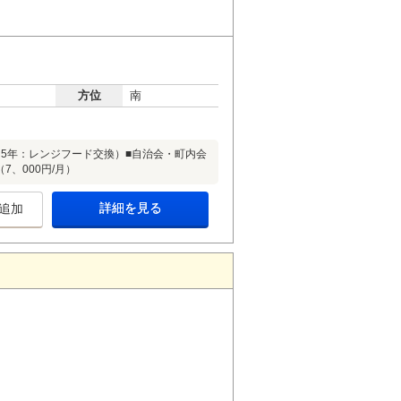
方位
南
和5年：レンジフード交換）■自治会・町内会
7、000円/月）
詳細を見る
追加