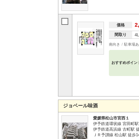
2
価格
間取り
4
南向き
駐車場あ
おすすめポイン
ジョベール味酒
愛媛県松山市宮西１
伊予鉄道環状線 宮田町駅
伊予鉄道高浜線 古町駅 
ＪＲ予讃線 松山駅 徒歩1