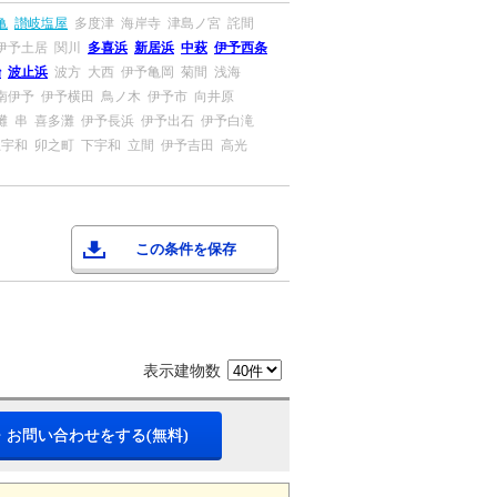
亀
讃岐塩屋
多度津
海岸寺
津島ノ宮
詫間
伊予土居
関川
多喜浜
新居浜
中萩
伊予西条
治
波止浜
波方
大西
伊予亀岡
菊間
浅海
南伊予
伊予横田
鳥ノ木
伊予市
向井原
灘
串
喜多灘
伊予長浜
伊予出石
伊予白滝
上宇和
卯之町
下宇和
立間
伊予吉田
高光
この条件を保存
表示建物数
・お問い合わせをする(無料)