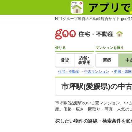
NTTグループ運営の不動産総合サイト goo
借りる
マンションを買う
店舗･
賃貸
新築
中
事業用
住宅・不動産
>
中古マンション
>
中国・四国
市坪駅(愛媛県)の中
市坪駅(愛媛県)の中古売マンション、中
産。価格・広さ・間取り・写真・人気のこ
探したい物件の路線・検索条件を変