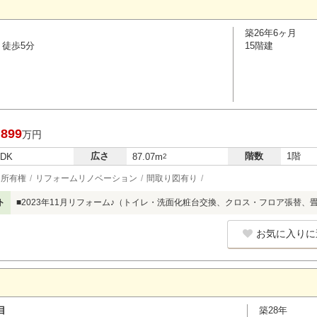
築26年6ヶ月
 徒歩5分
15階建
,899
万円
広さ
階数
1階
LDK
87.07m
2
所有権
リフォームリノベーション
間取り図有り
ト
■2023年11月リフォーム♪（トイレ・洗面化粧台交換、クロス・フロア張替、
お気に入りに
目
築28年