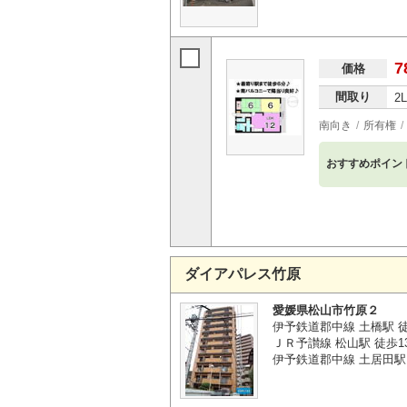
7
価格
間取り
2
南向き
所有権
おすすめポイン
ダイアパレス竹原
愛媛県松山市竹原２
伊予鉄道郡中線 土橋駅 
ＪＲ予讃線 松山駅 徒歩1
伊予鉄道郡中線 土居田駅 