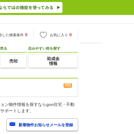
0
0
存した検索条件
お気に入り
売る
住みやすい街を探す
助成金
売却
情報
ョン物件情報を探すならgoo住宅・不動
がサポートします。