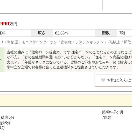
,990
万円
広さ
階数
7階
LDK
82.83m
2
り
角部屋
モニタ付インターホン
所有権
システムキッチン
2階以上
間取
当社の強みは『住宅ローン提案力』です 住宅ローンのことならどのようなこ
か不安」「どの金融機関を選べばいいか分からない」「住宅ローン商品の選び
ト
丈夫？」「年齢がネックになっている」皆様のご不安やお悩みを一緒に解決し
平中立な立場でお客様に合った金融機関をご提案させていただきます。
お気に入りに
築49年7ヶ月
 徒歩6分
7階建
徒歩8分
4分