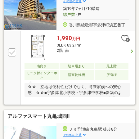
その他の交通
築19年7ヶ月/10階建
総戸数
-戸
香川県綾歌郡宇多津町浜五番丁
1,990
万円
2
3LDK 83.21m
2階 南
南向き
駐車場あり
最上階
モニタ付インターホ
浴室乾燥機
所有権
ン
☆☆ 立地は便利性だけでなく、将来家族への安心
感 ☆☆■宇多津北小学校・宇多津中学校■新築のよう
にリノベーションした中古マンションがこの価格！■
駅近くの好立地条件マンション♪■眺望・日当たり・風
通し良好！
アルファスマート丸亀城西Ⅱ
ＪＲ予讃線 丸亀駅 徒歩8分
その他の交通