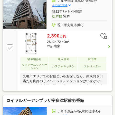
ＪＲ予讃線 丸亀駅 徒歩3分
その他の交通
築22年7ヶ月/14階建
総戸数
52戸
香川県丸亀市浜町
2,390
万円
2
2SLDK 72.49m
2階 南東
駐車場あり
即入居可
所有権
リフォームリノベー
システムキッチン
エレベーター
ション
丸亀市エリアでのお住まいをお探しなら、南東向き日
当たり良好のリノベーションマンションはいかがでし
ょうか。敷地内駐車場も継承可です。丸亀市立城西小
学校まで徒歩12分丸亀市立西中学校まで徒歩13分
ロイヤルガーデンプラザ宇多津駅前壱番館
ＪＲ予讃線 宇多津駅 徒歩4分