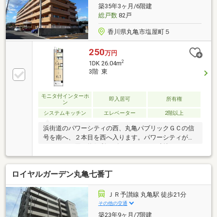
状態です。駐車場は敷地内平面区画を継承可能。周辺
築35年3ヶ月/6階建
にも月極駐車場がございますのでご入用の場合はご相
総戸数
82戸
談ください。お問い合わせお待ちしております。
香川県丸亀市塩屋町５
250
万円
2
1DK 26.04m
3階 東
モニタ付インターホ
即入居可
所有権
ン
システムキッチン
エレベーター
2階以上
浜街道のパワーシティの西、丸亀パブリックＧＣの信
号を南へ、２本目を西へ入ります。パワーシティがす
ぐなのでお買い物便利。ダイアパレスは独特のレンガ
タイルの外観がとてもきれいです。平成２２年には大
修繕工事も完工。維持管理状態が良好です。１階エン
ロイヤルガーデン丸亀七番丁
トランスはオートロック。管理人さんも朝から夕方ま
での勤務で安心です。お部屋は３階、東向きの1Ｄ
Ｋ。独立したキッチンと洗濯機置場は室内にございま
ＪＲ予讃線 丸亀駅 徒歩21分
す。収納スペースもあり一人暮らしですとゆったりし
その他の交通
ていますよ。リノベーションしてトイレを独立させた
築23年9ヶ月/7階建