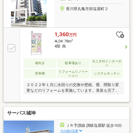
香川県丸亀市前塩屋町２
1,360
万円
2
4LDK 78m
4階 南
モニタ付インターホ
南向き
駐車場あり
ン
リフォームリノベー
所有権
システムキッチン
ション
２０２２年１月に水回りの交換や壁紙、畳、間取り変
更などのリフォームを実施しています。美装も完了し
ていますので、すぐにお住まいいただけます。対面式
システムキッチンには、便利な食器洗浄乾燥機付きで
す。「その他共用設備」・宅配ボックス・トランクル
サーパス城坤
ーム「Living Information」・予讃線「讃岐塩屋」駅ま
で徒歩9分（690メートル）・市立城坤小学校まで徒歩
10分（800メートル）
ＪＲ予讃線 讃岐塩屋駅 徒歩10分
その他の交通