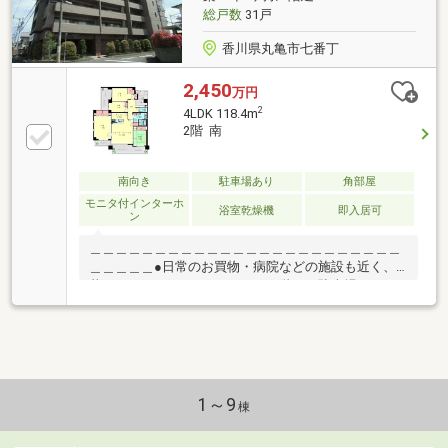
りも可能です。クロスは貼り替え済みできれいです。
総戸数
31戸
詳細に関してはお気軽にお問い合わせ下さい。
香川県丸亀市七番丁
2,450
万円
2
4LDK 118.4m
2階 南
南向き
駐車場あり
角部屋
モニタ付インターホ
浴室乾燥機
即入居可
ン
＿＿＿＿＿＿＿＿＿＿＿＿＿＿＿＿＿＿＿＿＿＿＿＿
＿＿＿＿＿●日常のお買物・病院などの施設も近く、
暮らしやすいマンションです。●階下は駐車場のため
足音など生活音には配慮不要です。【周辺環境】[ショ
ッピング施設] マルナカ中府店まで852m[ショッピン
グ施設] Ａ－プライス丸亀店まで1083m[小学校] 丸
亀市立城西小学校まで688m[幼稚園、保育園] 丸亀ひ
まわりこども園まで254m[病院] 独立行政法人労働者
健康福祉機構香川労災病院まで636m[役所] 丸亀市役
1～9
棟
所まで1025m[レジャー・観光] 丸亀城まで381m