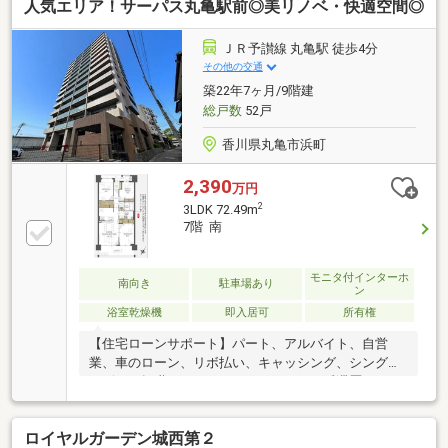
人気エリア！サーパス丸亀駅前◎美リノベ・快適空間◎
ＪＲ予讃線 丸亀駅 徒歩4分
その他の交通
築22年7ヶ月/9階建
総戸数
52戸
香川県丸亀市浜町
2,390
万円
2
3LDK 72.49m
7階 南
モニタ付インターホ
南向き
駐車場あり
ン
浴室乾燥機
即入居可
所有権
【住宅ローンサポート】パート、アルバイト、自営
業、車のローン、リボ払い、キャッシング、シングル
マザー、転職したばかり、クレジットの延滞歴がある
など住宅ローン審査が不安、「自分は無理かも…」と
いう方ほどご相談ください！▼審査通過例・年収300
ロイヤルガーデン城西第２
万＋車ローン／勤続1年→通過・年収260万／シングル