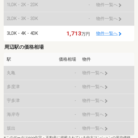
1LDK・2K・2DK
-
物件一覧へ
2LDK・3K・3DK
-
物件一覧へ
1,713
3LDK・4K・4DK
物件一覧へ
万円
周辺駅の価格相場
駅
価格相場
物件
丸亀
-
物件一覧へ
多度津
-
物件一覧へ
宇多津
-
物件一覧へ
海岸寺
-
物件一覧へ
坂出
-
物件一覧へ
※このデータはgoo住宅・不動産に掲載されている中古マンションの平均価格