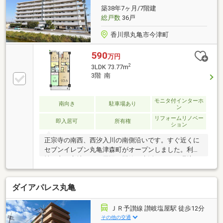
築38年7ヶ月/7階建
総戸数
36戸
香川県丸亀市今津町
590
万円
2
3LDK 73.77m
3階 南
モニタ付インターホ
南向き
駐車場あり
ン
リフォームリノベー
即入居可
所有権
ション
正宗寺の南西、西汐入川の南側沿いです。すぐ近くに
セブンイレブン丸亀津森町がオープンしました。利便
性の良い立地ですが周辺は閑静で生活しやすい環境が
整っています。建物は築年数が経過していますが穴吹
ハウジングサービスの全部委託管理で維持修繕含め管
ダイアパレス丸亀
理状態良好。共用部の掃除等も行き届いていてきれい
です。エントランス内には宅配ＢＯＸの設置もござい
ます。お部屋は３階の３ＬＤＫ。過去リフォーム履歴
ＪＲ予讃線 讃岐塩屋駅 徒歩12分
があり、使用状態が良くそのままお住まいいただける
その他の交通