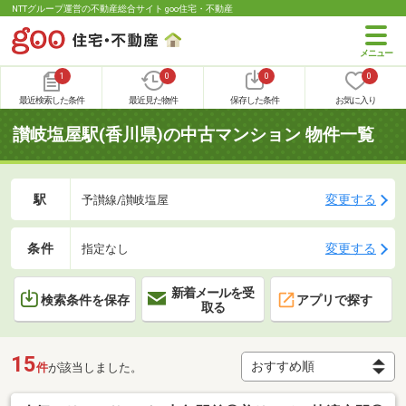
NTTグループ運営の不動産総合サイト goo住宅・不動産
1
0
0
0
最近検索した条件
最近見た物件
保存した条件
お気に入り
讃岐塩屋駅(香川県)の中古マンション 物件一覧
駅
変更する
予讃線/讃岐塩屋
条件
変更する
指定なし
新着メールを受
検索条件を保存
アプリで探す
取る
15
件
が該当しました。