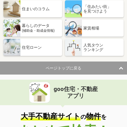
「住みたい街」
住まいのコラム
を見つけよう
暮らしのデータ
家賃相場
(補助金・助成金情報)
人気タウン
住宅ローン
ランキング
ページトップに戻る
goo住宅・不動産
アプリ
大手不動産サイト
物件
の
を