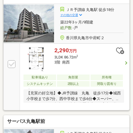
／カード残債→通過・転職4ヶ月／頭金0→通過・自営
業2年目→補足資料＆補足説明で通過・パート3年目/年
ＪＲ予讃線 丸亀駅 徒歩18分
収180万円→承無理な営業はいたしません。通る方法
その他の交通
を一緒に探します。087-810-3147／【見学予約】から
築22年3ヶ月/9階建
も受付中
総戸数
-戸
香川県丸亀市中府町２
2,290
万円
2
3LDK 86.72m
3階 南西
駐車場あり
角部屋
所有権
システムキッチン
2階以上
間取り図有り
【充実の好立地】◆JR予讃線 丸亀 徒歩17分◆城西
小学校まで歩7分、西中学校まで歩6分◆スーパー、ド
ラックストア、病院まで徒歩5分圏内本日ご案内可能
です♪
サーパス丸亀駅前