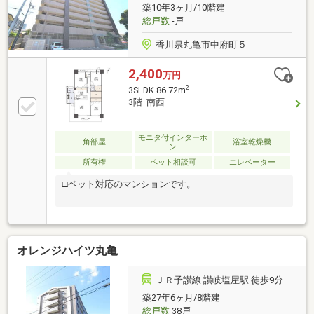
築10年3ヶ月/10階建
総戸数
-戸
香川県丸亀市中府町５
2,400
万円
2
3SLDK 86.72m
3階 南西
モニタ付インターホ
角部屋
浴室乾燥機
ン
所有権
ペット相談可
エレベーター
□ペット対応のマンションです。
オレンジハイツ丸亀
ＪＲ予讃線 讃岐塩屋駅 徒歩9分
築27年6ヶ月/8階建
総戸数
38戸