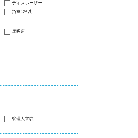
ディスポーザー
浴室1坪以上
床暖房
管理人常駐