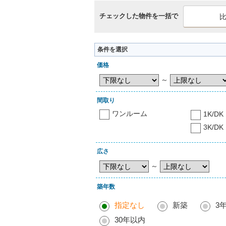
チェックした物件を一括で
条件を選択
価格
～
間取り
ワンルーム
1K/DK
3K/DK
広さ
～
築年数
指定なし
新築
3
30年以内