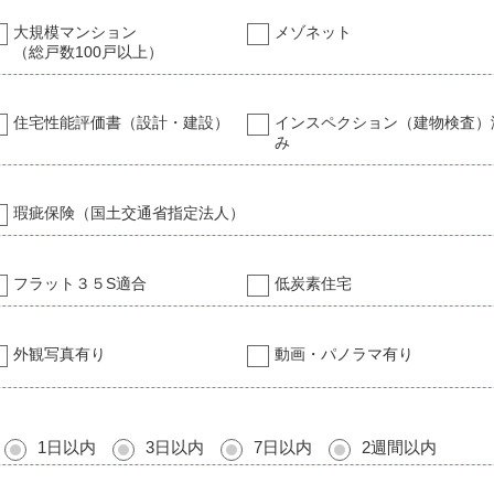
大規模マンション
メゾネット
（総戸数100戸以上）
住宅性能評価書（設計・建設）
インスペクション（建物検査）
み
瑕疵保険（国土交通省指定法人）
フラット３５S適合
低炭素住宅
外観写真有り
動画・パノラマ有り
1日以内
3日以内
7日以内
2週間以内