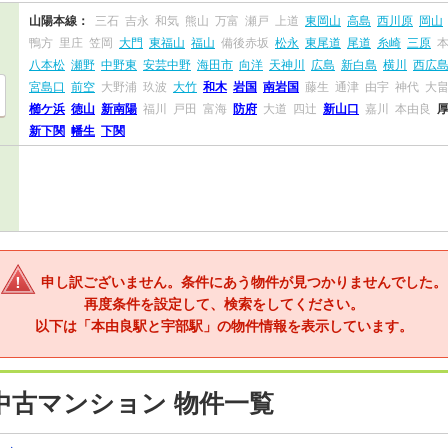
山陽本線：
三石
吉永
和気
熊山
万富
瀬戸
上道
東岡山
高島
西川原
岡山
鴨方
里庄
笠岡
大門
東福山
福山
備後赤坂
松永
東尾道
尾道
糸崎
三原
八本松
瀬野
中野東
安芸中野
海田市
向洋
天神川
広島
新白島
横川
西広
宮島口
前空
大野浦
玖波
大竹
和木
岩国
南岩国
藤生
通津
由宇
神代
大
櫛ケ浜
徳山
新南陽
福川
戸田
富海
防府
大道
四辻
新山口
嘉川
本由良
新下関
幡生
下関
申し訳ございません。条件にあう物件が見つかりませんでした。
再度条件を設定して、検索をしてください。
以下は「本由良駅と宇部駅」の物件情報を表示しています。
中古マンション 物件一覧