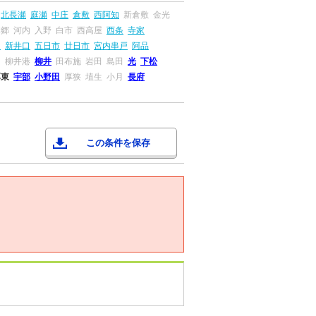
北長瀬
庭瀬
中庄
倉敷
西阿知
新倉敷
金光
本郷
河内
入野
白市
西高屋
西条
寺家
島
新井口
五日市
廿日市
宮内串戸
阿品
畠
柳井港
柳井
田布施
岩田
島田
光
下松
厚東
宇部
小野田
厚狭
埴生
小月
長府
この条件を保存