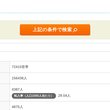
72415世帯
156438人
4387人
28.04人
転入率（人口1000人当たり）
4875人