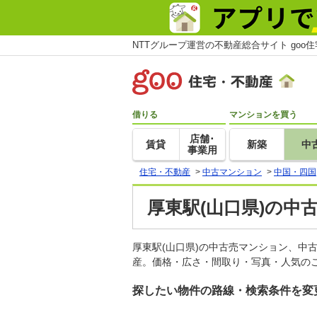
NTTグループ運営の不動産総合サイト goo
借りる
マンションを買う
店舗･
賃貸
新築
中
事業用
住宅・不動産
>
中古マンション
>
中国・四国
厚東駅(山口県)の中
厚東駅(山口県)の中古売マンション、中
産。価格・広さ・間取り・写真・人気のこ
探したい物件の路線・検索条件を変