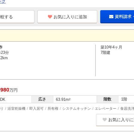
ンク
お気に入りに追加
資料請求
作
築10年4ヶ月
23分
7階建
2km
,980
万円
広さ
階数
1階
LDK
63.91m
2
り
浴室乾燥機
即入居可
所有権
システムキッチン
エレベーター
食器洗
お気に入りに