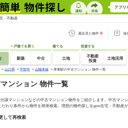
住宅・不動産
0
最近見た物件
保
一戸建てを買う
建てる
投資する
不動産
古
新築
中古
土地
土地活用
投資
>
山口県
>
宇部市
>
山陽本線
>
厚東駅の中古マンション 物件一覧
古マンション 物件一覧
古分譲マンションなどの中古マンション物件をご紹介します。中古マンシ
だわり条件から物件を簡単検索。理想の物件探しをgoo住宅・不動産
更して再検索