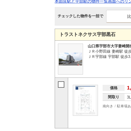
本由良駅と宇部駅の物件一覧画面へのリ
チェックした物件を一括で
トラストネクサス宇部黒石
山口県宇部市大字妻崎開
ＪＲ小野田線 妻崎駅 徒歩
ＪＲ宇部線 宇部駅 徒歩3.
1
価格
間取り
3
南向き
駐車場あ