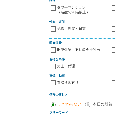
特徴
タワーマンション
（階建て20階以上）
性能・評価
免震・制震・耐震
瑕疵保険
瑕疵保証（不動産会社独自）
お得な条件
売主・代理
画像・動画
間取り図有り
情報の新しさ
こだわらない
本日の新着
フリーワード