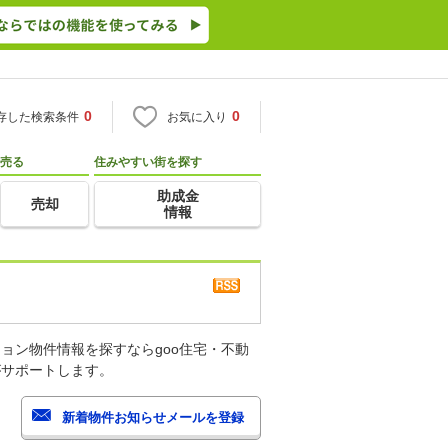
0
0
存した検索条件
お気に入り
売る
住みやすい街を探す
助成金
売却
情報
ョン物件情報を探すならgoo住宅・不動
がサポートします。