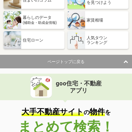
住まいのコラム
を見つけよう
暮らしのデータ
家賃相場
(補助金・助成金情報)
人気タウン
住宅ローン
ランキング
ページトップに戻る
goo住宅・不動産
アプリ
大手不動産サイト
物件
の
を
まとめて検索！