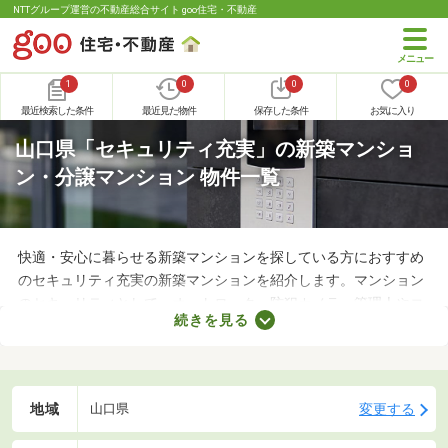
NTTグループ運営の不動産総合サイト goo住宅・不動産
1
0
0
0
最近検索した条件
最近見た物件
保存した条件
お気に入り
山口県「セキュリティ充実」の新築マンショ
ン・分譲マンション 物件一覧
快適・安心に暮らせる新築マンションを探している方におすすめ
のセキュリティ充実の新築マンションを紹介します。マンション
のセキュリティとして、オートロック・防犯カメラ・管理人やコ
続きを見る
ンシェルジュが常駐していることなどが挙げられます。小さい子
どものいる家庭や女性も安心して暮らせるため、物件別のセキュ
リティ機能をチェックしてみましょう。
地域
変更する
山口県