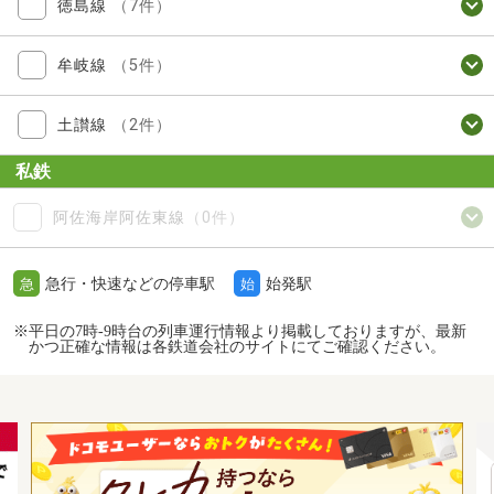
徳島線
（7件）
牟岐線
（5件）
土讃線
（2件）
私鉄
阿佐海岸阿佐東線
（0件）
急行・快速などの停車駅
始発駅
急
始
※平日の7時-9時台の列車運行情報より掲載しておりますが、最新
かつ正確な情報は各鉄道会社のサイトにてご確認ください。