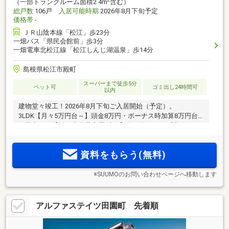
2
（一部トランクルーム面積2.4m
含む）
総戸数
106戸
入居可能時期
2026年8月下旬予定
価格帯
-
ＪＲ山陰本線「松江」歩23分
一畑バス「県民会館前」歩3分
一畑電車北松江線「松江しんじ湖温泉」歩14分
島根県松江市殿町
スーパーまで徒歩5分
ペット可
ゴミ出し24時間可
以内
建物堂々竣工！2026年8月下旬ご入居開始（予定）。
3LDK【月々5万円台～】頭金8万円・ボーナス時加算8万円台
（予定）。【松江史上最高層(注2)】約17年ぶりの「殿町」ア
ドレス(注1)、19階建タワー型レジデンス。
資料をもらう(無料)
※SUUMOのお問い合わせページへ移動します
アルファステイツ田園町 先着順