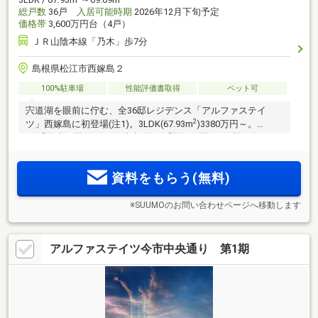
総戸数
36戸
入居可能時期
2026年12月下旬予定
価格帯
3,600万円台（4戸）
ＪＲ山陰本線「乃木」歩7分
島根県松江市西嫁島２
100%駐車場
性能評価書取得
ペット可
宍道湖を眼前に佇む、全36邸レジデンス「アルファステイ
2
ツ」西嫁島に初登場(注1)。3LDK(67.93m
)3380万円～。
JR「乃木」駅(約550m)徒歩7分。「松江」駅まで1駅のスムー
ズアクセス。ストレスフリーなカーライフを実現する敷地内
駐車場125％確保。2台目駐車可。
資料をもらう(無料)
※SUUMOのお問い合わせページへ移動します
アルファステイツ今市中央通り 第1期