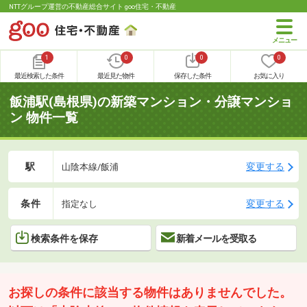
NTTグループ運営の不動産総合サイト goo住宅・不動産
1
0
0
0
最近検索した条件
最近見た物件
保存した条件
お気に入り
飯浦駅(島根県)の新築マンション・分譲マンショ
ン 物件一覧
駅
変更する
山陰本線/飯浦
条件
変更する
指定なし
検索条件を保存
新着メールを受取る
お探しの条件に該当する物件はありませんでした。