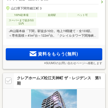
山口県下関市細江町３
100%駐車場
始発駅
ペット可
スーパーまで徒歩5分
以内
JR山陽本線「下関」駅徒歩10分。地上19階建て・全133邸。
2
2
＜専有面積＞41m
台～122m
台。「クレイルタワー下関海峡
あいらんど」誕生！
資料をもらう(無料)
※SUUMOのお問い合わせページへ移動します
クレアホームズ松江天神町 ザ・レジデンス 第1
期