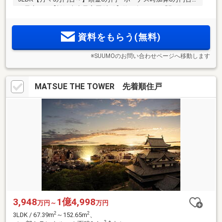
（予定）。【松江史上最高層(注2)】約17年ぶりの「殿町」ア
ドレス(注1)、19階建タワー型レジデンス。
資料をもらう(無料)
※SUUMOのお問い合わせページへ移動します
MATSUE THE TOWER 先着順住戸
3,948
1億4,998
万円～
万円
2
2
3LDK / 67.39m
～152.65m
、