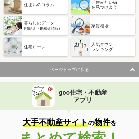
「住みたい街」
住まいのコラム
を見つけよう
暮らしのデータ
家賃相場
(補助金・助成金情報)
人気タウン
住宅ローン
ランキング
ページトップに戻る
goo住宅・不動産
アプリ
大手不動産サイト
物件
の
を
まとめて検索！