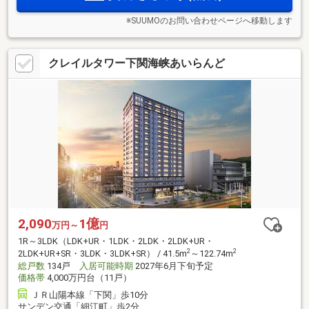
※SUUMOのお問い合わせページへ移動します
クレイルタワー下関海峡あいらんど
2,090
1億
万円～
円
1R～3LDK（LDK+UR・1LDK・2LDK・2LDK+UR・
2
2
2LDK+UR+SR・3LDK・3LDK+SR） / 41.5m
～122.74m
総戸数
134戸
入居可能時期
2027年6月下旬予定
価格帯
4,000万円台（11戸）
ＪＲ山陽本線「下関」歩10分
サンデン交通「細江町」歩2分