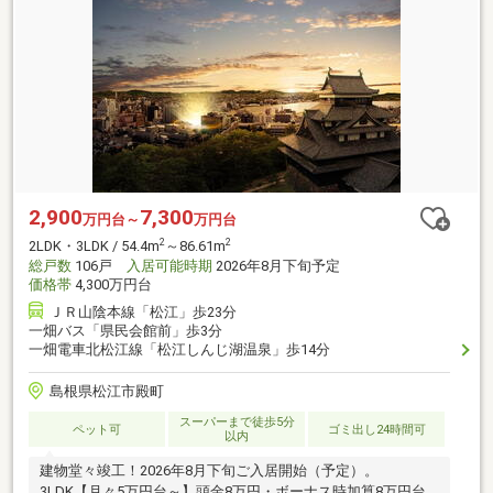
2,900
7,300
万円台～
万円台
2
2
2LDK・3LDK / 54.4m
～86.61m
総戸数
106戸
入居可能時期
2026年8月下旬予定
価格帯
4,300万円台
ＪＲ山陰本線「松江」歩23分
一畑バス「県民会館前」歩3分
一畑電車北松江線「松江しんじ湖温泉」歩14分
島根県松江市殿町
スーパーまで徒歩5分
ペット可
ゴミ出し24時間可
以内
建物堂々竣工！2026年8月下旬ご入居開始（予定）。
3LDK【月々5万円台～】頭金8万円・ボーナス時加算8万円台