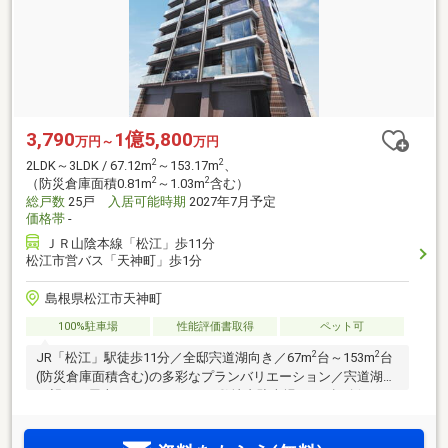
3,790
1億5,800
万円～
万円
2
2
2LDK～3LDK / 67.12m
～153.17m
、
2
2
（防災倉庫面積0.81m
～1.03m
含む）
総戸数
25戸
入居可能時期
2027年7月予定
価格帯
-
ＪＲ山陰本線「松江」歩11分
松江市営バス「天神町」歩1分
島根県松江市天神町
100%駐車場
性能評価書取得
ペット可
2
2
JR「松江」駅徒歩11分／全邸宍道湖向き／67m
台～153m
台
(防災倉庫面積含む)の多彩なプランバリエーション／宍道湖を
一望する屋上ルーフガーデン／敷地内駐車場100％超確保