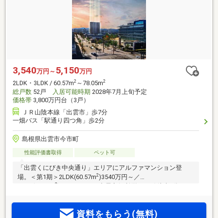
3,540
5,150
万円～
万円
2
2
2LDK・3LDK / 60.57m
～78.05m
総戸数
52戸
入居可能時期
2028年7月上旬予定
価格帯
3,800万円台（3戸）
ＪＲ山陰本線「出雲市」歩7分
一畑バス「駅通り四つ角」歩2分
島根県出雲市今市町
性能評価書取得
ペット可
「出雲くにびき中央通り」エリアにアルファマンション登
2
場。＜第1期＞2LDK(60.57m
)3540万円～／
2
3LDK(65.42m
)3850万円～。出雲市役所(約350m)徒歩5分。
JR「出雲市」駅(約470m)徒歩7分。
資料をもらう(無料)