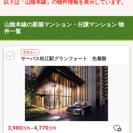
以下は「山陰本線」の物件情報を表示しています。
山陰本線の新築マンション・分譲マンション 物
件一覧
更新あり
サーパス松江駅グランフォート 先着順
3,980
4,770
万円～
万円