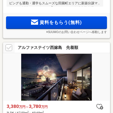
ピングも通勤・通学もスムーズな田園町エリアに新築分譲マ
2
ンション誕生。2LDK(59.33m
)3080万円～。敷地内駐車場
100％超確保／2台目駐車可／月額使用料1台目0円～。城北小
学校(裏門/約480m)・北中学校(正門/約1070m)
資料をもらう(無料)
※SUUMOのお問い合わせページへ移動します
アルファステイツ西嫁島 先着順
3,380
3,780
万円～
万円
2
2
3LDK / 67.93m
～69.69m