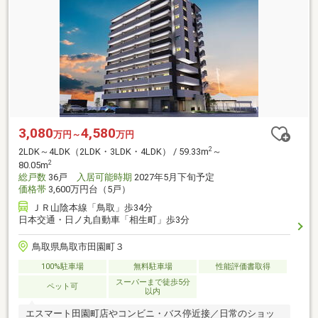
3,080
4,580
万円～
万円
2
2LDK～4LDK（2LDK・3LDK・4LDK） / 59.33m
～
2
80.05m
総戸数
36戸
入居可能時期
2027年5月下旬予定
価格帯
3,600万円台（5戸）
ＪＲ山陰本線「鳥取」歩34分
日本交通・日ノ丸自動車「相生町」歩3分
鳥取県鳥取市田園町３
100%駐車場
無料駐車場
性能評価書取得
スーパーまで徒歩5分
ペット可
以内
エスマート田園町店やコンビニ・バス停近接／日常のショッ