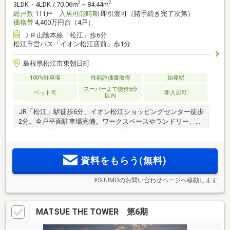
2
2
3LDK・4LDK / 70.06m
～84.44m
総戸数
111戸
入居可能時期
即引渡可（諸手続き完了次第）
価格帯
4,400万円台（4戸）
ＪＲ山陰本線「松江」歩6分
松江市営バス「イオン松江店前」歩1分
島根県松江市東朝日町
100%駐車場
性能評価書取得
始発駅
スーパーまで徒歩5分
ペット可
即入居可
以内
JR「松江」駅徒歩6分、イオン松江ショッピングセンター徒歩
2分。全戸平面駐車場完備。ワークスペースやランドリー、オ
ーナー様専用買い物カートなど充実した共用設備。全邸南向
き111邸のスケールメリットを活かした利便性の高い暮らし。
資料をもらう(無料)
※SUUMOのお問い合わせページへ移動します
MATSUE THE TOWER 第6期