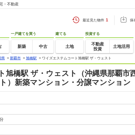
住宅・不動産
1
最近見た物件
保
一戸建てを買う
建てる
投資する
不動産
古
新築
中古
土地
土地活用
投資
縄県
>
那覇市
>
旭橋駅
>
ワイズエステムコート旭橋駅 ザ・ウェスト
旭橋駅 ザ・ウェスト（沖縄県那覇市西１-
イト）新築マンション・分譲マンション
）
分