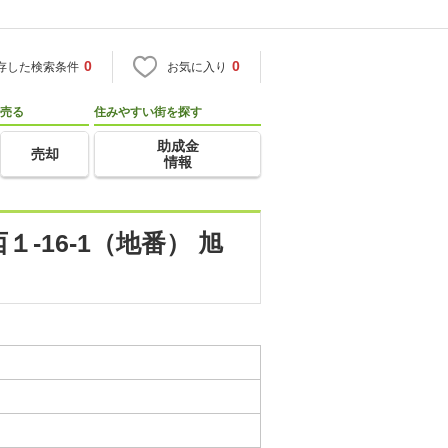
0
0
存した検索条件
お気に入り
売る
住みやすい街を探す
助成金
売却
情報
16-1（地番） 旭