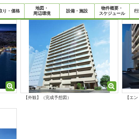
地図・
物件概要・
取り・価格
設備・施設
行
周辺環境
スケジュール
【外観】（完成予想図）
【エン