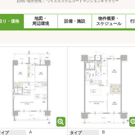
お問い合わせ先
ワイズエステムコートマンションギャラリー
地図・
物件概要・
取り・価格
設備・施設
行
周辺環境
スケジュール
A
B
タイプ
タイプ