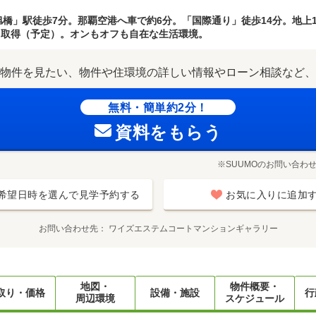
旭橋」駅徒歩7分。那覇空港へ車で約6分。「国際通り」徒歩14分。地上15
nted取得（予定）。オンもオフも自在な生活環境。
物件を見たい、物件や住環境の詳しい情報やローン相談など、
無料・簡単約2分！
資料をもらう
※SUUMOのお問い合わ
希望日時を選んで見学予約する
お気に入りに追加
お問い合わせ先
ワイズエステムコートマンションギャラリー
地図・
物件概要・
取り・価格
設備・施設
行
周辺環境
スケジュール