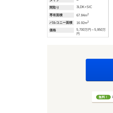
3LDK+SIC
間取り
2
専有面積
67.84m
2
バルコニー面積
16.92m
5,700万円～5,950万
価格
円
無料！