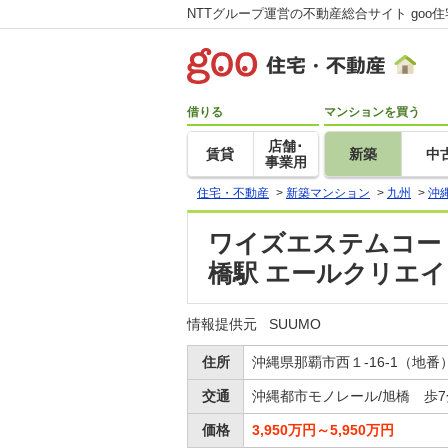
NTTグループ運営の不動産総合サイト goo
借りる
マンションを買う
店舗･
賃貸
新築
中
事業用
住宅・不動産
>
新築マンション
>
九州
>
沖
ワイズエステムコート
橋駅 エールクリエ
情報提供元
SUUMO
住所
沖縄県那覇市西１-16-1（地番
交通
沖縄都市モノレール/旭橋 歩7
価格
3,950万円～5,950万円