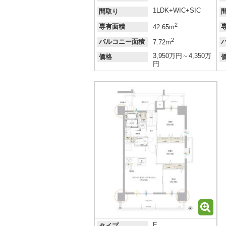
1LDK+WIC+SIC
間取り
2
専有面積
42.65m
2
バルコニー面積
7.72m
3,950万円～4,350万
価格
円
E
タイプ