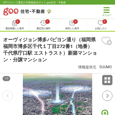
NTTグループ運営の不動産総合サイト goo住宅・不動産
0
1
0
0
最近検索した条件
最近見た物件
保存した条件
お気に入り
オーヴィジョン博多パピヨン通り（福岡県
福岡市博多区千代１丁目272番1（地番）
千代県庁口駅 エストラスト）新築マンショ
ン・分譲マンション
情報提供元
SUUMO
1
/
5