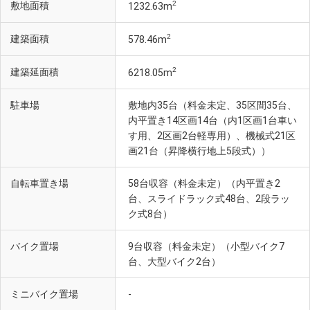
2
敷地面積
1232.63m
2
建築面積
578.46m
2
建築延面積
6218.05m
駐車場
敷地内35台（料金未定、35区間35台、
内平置き14区画14台（内1区画1台車い
す用、2区画2台軽専用）、機械式21区
画21台（昇降横行地上5段式））
自転車置き場
58台収容（料金未定）（内平置き2
台、スライドラック式48台、2段ラッ
ク式8台）
バイク置場
9台収容（料金未定）（小型バイク7
台、大型バイク2台）
ミニバイク置場
-