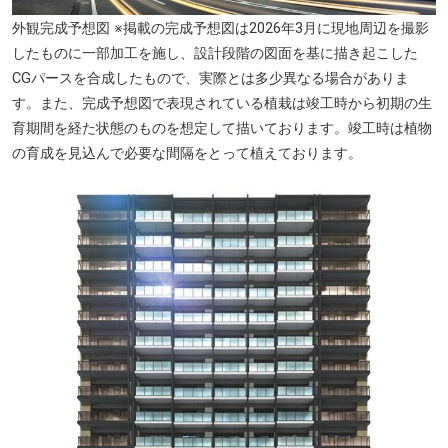
外観完成予想図 ※掲載の完成予想図は2026年3月に現地周辺を撮影
したものに一部加工を施し、設計段階の図面を基に描き起こした
福岡県庁（徒歩8分・約600m）
CGパースを合成したもので、実際とは多少異なる場合がありま
す。また、完成予想図で表現されている植栽は竣工時から初期の生
育期間を経た状態のものを想定して描いております。竣工時は植物
の育成を見込んで必要な間隔をとって植えております。
福岡県営 東公園（徒歩5分・約340m）