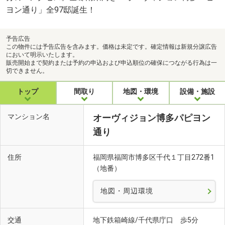
ヨン通り」全97邸誕生！
予告広告
この物件には予告広告を含みます。価格は未定です。確定情報は新規分譲広告
において明示いたします。
販売開始まで契約または予約の申込および申込順位の確保につながる行為は一
切できません。
トップ
間取り
地図・環境
設備・施設
マンション名
オーヴィジョン博多パピヨン
通り
住所
福岡県福岡市博多区千代１丁目272番1
（地番）
地図・周辺環境
交通
地下鉄箱崎線/千代県庁口 歩5分