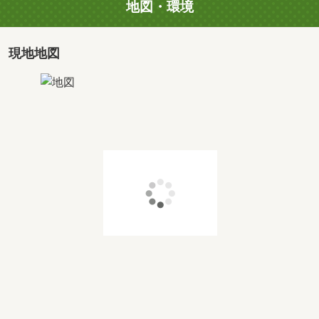
地図・環境
専有面積
2
52.01m
価格
価格未定
現地地図
タイプ
A
間取り
3LDK+WIC+SC
専有面積
2
65.01m
価格
価格未定
タイプ
G
間取り
3LDK+WIC+SC
専有面積
2
63.69m
価格
価格未定