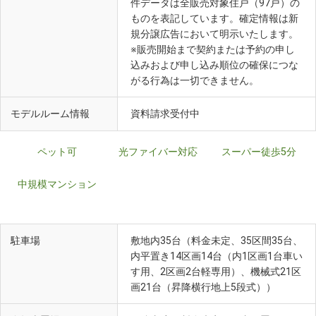
件データは全販売対象住戸（97戸）の
ものを表記しています。確定情報は新
規分譲広告において明示いたします。
※販売開始まで契約または予約の申し
込みおよび申し込み順位の確保につな
がる行為は一切できません。
モデルルーム情報
資料請求受付中
ペット可
光ファイバー対応
スーパー徒歩5分
中規模マンション
駐車場
敷地内35台（料金未定、35区間35台、
内平置き14区画14台（内1区画1台車い
す用、2区画2台軽専用）、機械式21区
画21台（昇降横行地上5段式））