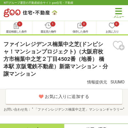
NTTグループ運営の不動産総合サイト goo住宅・不動産
0
1
0
0
最近検索した条件
最近見た物件
保存した条件
お気に入り
ファインレジデンス楠葉中之芝(ドンピシ
ャ！マンションプロジェクト)（大阪府枚
方市楠葉中之芝２丁目4502番（地番） 橋
本駅 京阪電鉄不動産）新築マンション・分
譲マンション
情報提供元
SUUMO
お気に入りに追加する
お問い合わせ先
" 「ファインレジデンス楠葉中之芝」マンションギャラリー"