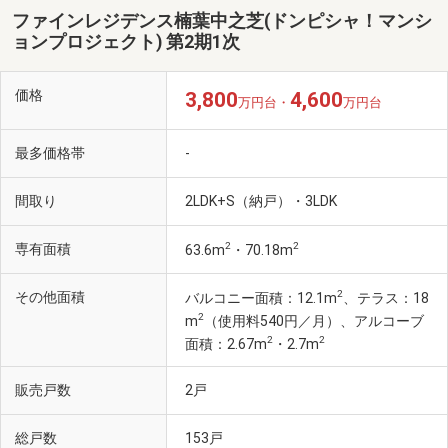
ファインレジデンス楠葉中之芝(ドンピシャ！マンシ
ョンプロジェクト) 第2期1次
価格
3,800
4,600
万円台・
万円台
最多価格帯
-
間取り
2LDK+S（納戸）・3LDK
2
2
専有面積
63.6m
・70.18m
2
その他面積
バルコニー面積：12.1m
、テラス：18
2
m
（使用料540円／月）、アルコーブ
2
2
面積：2.67m
・2.7m
販売戸数
2戸
総戸数
153戸