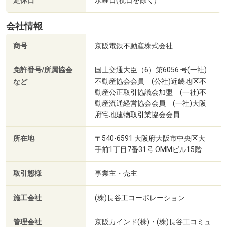
定休日
水曜日(祝日を除く)
会社情報
商号
京阪電鉄不動産株式会社
免許番号/所属協会
国土交通大臣（6）第6056 号(一社)
不動産協会会員 (公社)近畿地区不
など
動産公正取引協議会加盟 (一社)不
動産流通経営協会会員 (一社)大阪
府宅地建物取引業協会会員
所在地
〒540-6591 大阪府大阪市中央区大
手前1丁目7番31号 OMMビル15階
取引態様
事業主・売主
施工会社
(株)長谷工コーポレーション
管理会社
京阪カインド(株)・(株)長谷工コミュ