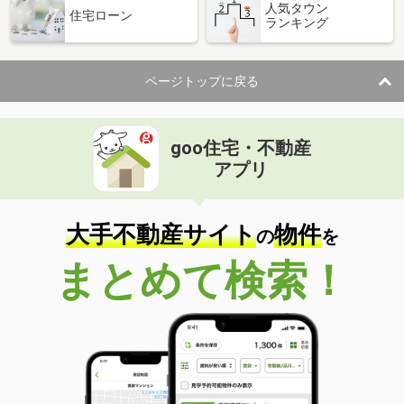
人気タウン
住宅ローン
ランキング
ページトップに戻る
goo住宅・不動産
アプリ
大手不動産サイト
物件
の
を
まとめて検索！