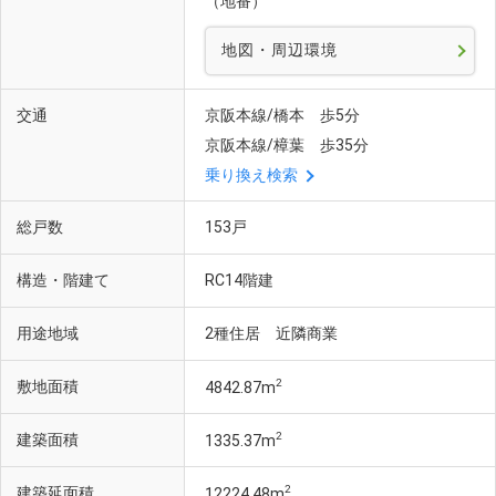
（地番）
地図・周辺環境
交通
京阪本線/橋本 歩5分
京阪本線/樟葉 歩35分
乗り換え検索
総戸数
153戸
構造・階建て
RC14階建
用途地域
2種住居 近隣商業
2
敷地面積
4842.87m
2
建築面積
1335.37m
2
建築延面積
12224.48m