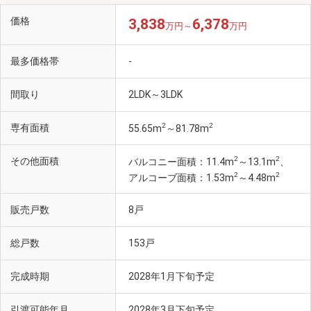
価格
3,838
6,378
万円～
万円
最多価格帯
-
間取り
2LDK～3LDK
2
2
専有面積
55.65m
～81.78m
2
2
その他面積
バルコニー面積：11.4m
～13.1m
、
2
2
アルコーブ面積：1.53m
～4.48m
販売戸数
8戸
総戸数
153戸
完成時期
2028年1月下旬予定
引渡可能年月
2028年3月下旬予定