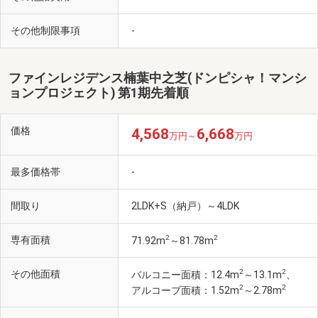
その他制限事項
-
ファインレジデンス楠葉中之芝(ドンピシャ！マンシ
ョンプロジェクト) 第1期先着順
価格
4,568
6,668
万円～
万円
最多価格帯
-
間取り
2LDK+S（納戸）～4LDK
2
2
専有面積
71.92m
～81.78m
2
2
その他面積
バルコニー面積：12.4m
～13.1m
、
2
2
アルコーブ面積：1.52m
～2.78m