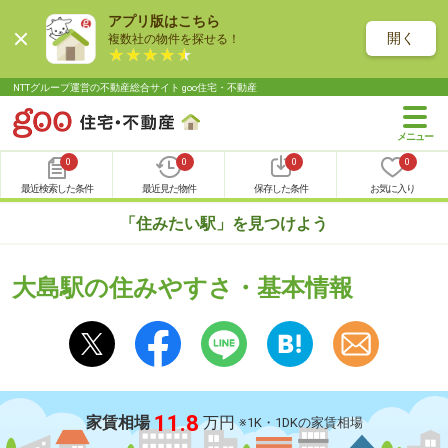
アプリ版はこちら
開く
複数社の物件を探せる！
NTTグループ運営の不動産総合サイト goo住宅・不動産
0
0
0
0
最近検索した条件
最近見た物件
保存した条件
お気に入り
「住みたい駅」を見つけよう
大島駅の住みやすさ・基本情報
11.8
家賃相場
万円
※1K・1DKの家賃相場