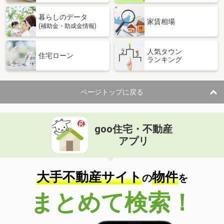
暮らしのデータ
家賃相場
(補助金・助成金情報)
人気タウン
住宅ローン
ランキング
ページトップに戻る
goo住宅・不動産
アプリ
大手不動産サイト
物件
の
を
まとめて検索！