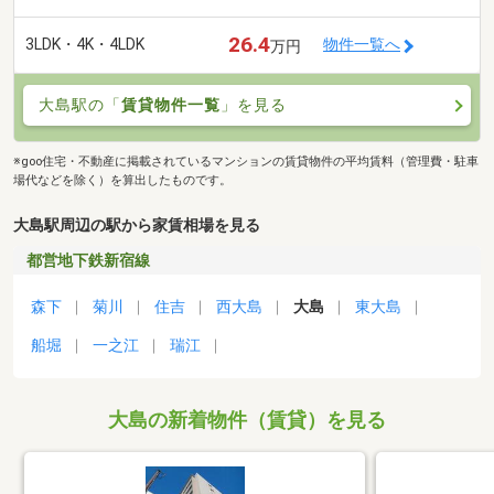
26.4
3LDK・4K・4LDK
物件一覧へ
万円
大島駅の「
賃貸物件一覧
」を見る
※goo住宅・不動産に掲載されているマンションの賃貸物件の平均賃料（管理費・駐車
場代などを除く）を算出したものです。
大島駅周辺の駅から家賃相場を見る
都営地下鉄新宿線
森下
菊川
住吉
西大島
大島
東大島
船堀
一之江
瑞江
大島の新着物件（賃貸）を見る