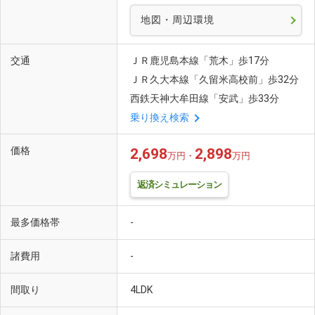
地図・周辺環境
交通
ＪＲ鹿児島本線「荒木」歩17分
ＪＲ久大本線「久留米高校前」歩32分
西鉄天神大牟田線「安武」歩33分
乗り換え検索
価格
2,698
2,898
万円・
万円
返済シミュレーション
最多価格帯
-
諸費用
-
間取り
4LDK