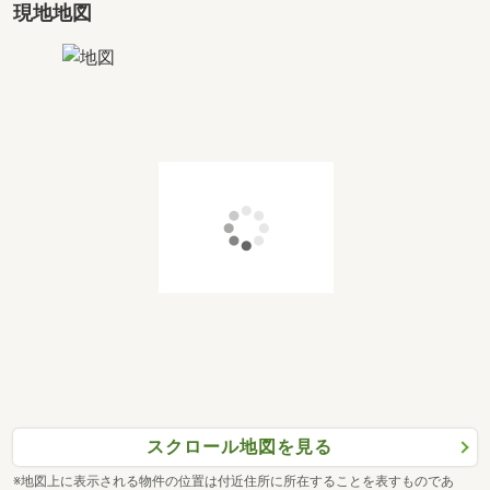
現地地図
「内覧だけ」「費用までしっかり知りたい」など
お客様のご都合やご要望に合わせてご案内いたします。
■住宅ローン相談会開催中■
住宅ローンを熟知したスタッフが、
お客様にぴったりのローン組みをご提案させていただきま
す♪
他の借り入れがある・勤続年数が短いなど、どんなお悩み
もご相談ください！
まだ物件が決まっていない方やローンの仮査定のみ相談し
たい方の
お問合せもお待ちしております。
■ご案内方法■
【ご自宅へお迎え】・【最寄駅等でのお待ち合わせ】・
【弊社へのご来社】など、ご相談くださいませ。
スクロール地図を見る
ご希望条件をお伺いできれば、条件に見合った物件のご紹
介、まとめてのご案内も可能です。
※地図上に表示される物件の位置は付近住所に所在することを表すものであ