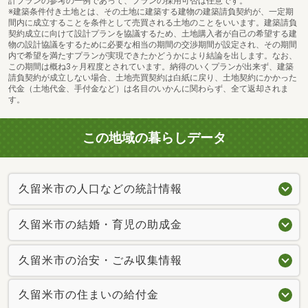
計プランの参考の一例であって、プランの採用可否は任意です。
※建築条件付き土地とは、その土地に建築する建物の建築請負契約が、一定期
間内に成立することを条件として売買される土地のことをいいます。建築請負
契約成立に向けて設計プランを協議するため、土地購入者が自己の希望する建
物の設計協議をするために必要な相当の期間の交渉期間が設定され、その期間
内で希望を満たすプランが実現できたかどうかにより結論を出します。なお、
この期間は概ね3ヶ月程度とされています。納得のいくプランが出来ず、建築
請負契約が成立しない場合、土地売買契約は白紙に戻り、土地契約にかかった
代金（土地代金、手付金など）は名目のいかんに関わらず、全て返却されま
す。
この地域の暮らしデータ
久留米市の人口などの統計情報
久留米市の結婚・育児の助成金
久留米市の治安・ごみ収集情報
久留米市の住まいの給付金