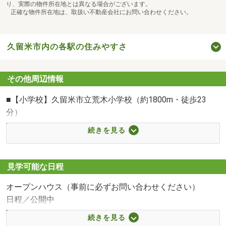
り、実際の物件所在地とは異なる場合がございます。
正確な物件所在地は、取扱い不動産会社にお問い合わせください。
久留米市内の各駅の住みやすさ
その他周辺情報
■【小学校】久留米市立荒木小学校（約1800m・徒歩23
分）
■【中学校】久留米市立荒木中学校（約2000m・徒歩25
続きを見る
分）
■【ショッピングセンター】フェスティバルガーデン上津
（約1327m・徒歩17分）
見学可能な日程
■【ショッピングセンター】ジーユー久留米上津店（約
オープンハウス（事前に必ずお問い合わせください）
1606m・徒歩21分）
日程／公開中
■【ショッピングセンター】ユニクロ久留米上津店（約
時間／9:00～20:00
1700m・徒歩22分）
続きを見る
■お客様のご希望に応じたご案内■
■【スーパー】ゆめマート上津店（約1533m・徒歩20分）