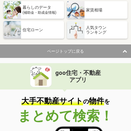
暮らしのデータ
家賃相場
(補助金・助成金情報)
人気タウン
住宅ローン
ランキング
ページトップに戻る
goo住宅・不動産
アプリ
大手不動産サイト
物件
の
を
まとめて検索！