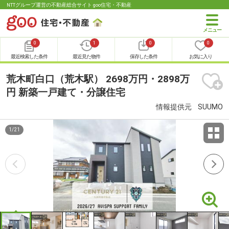
NTTグループ運営の不動産総合サイト goo住宅・不動産
0
1
0
0
最近検索した条件
最近見た物件
保存した条件
お気に入り
荒木町白口（荒木駅） 2698万円・2898万
円 新築一戸建て・分譲住宅
情報提供元
SUUMO
1
/
21