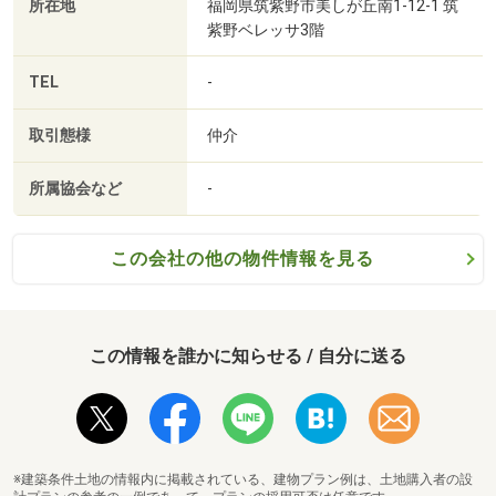
■【銀行】JAくるめ西部支店（約1711m・徒歩22分）
所在地
福岡県筑紫野市美しが丘南1-12-1 筑
■【銀行】筑邦銀行南町支店（約1950m・徒歩25分）
紫野ベレッサ3階
■【公園】藤光公園（約832m・徒歩11分）
TEL
-
■【公園】鷲塚公園（約1742m・徒歩22分）
取引態様
仲介
所属協会など
-
この会社の他の物件情報を見る
この情報を誰かに知らせる / 自分に送る
※建築条件土地の情報内に掲載されている、建物プラン例は、土地購入者の設