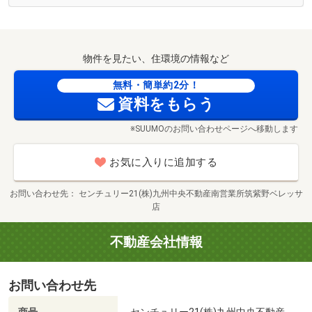
◎物件見学のみしたい（約30分～）
■【スーパー】Aコープあらき店（約1545m・徒歩20分）
■【スーパー】グリーンコープ生協ふくおか久留米南町店
◎資金計画・住宅ローンの相談をしたい（約30分～）
（約1679m・徒歩21分）
物件を見たい、住環境の情報など
■【コンビニ】ミニストップ久留米荒木店（約804m・徒歩
◎たくさんの物件を見たい（約60分～）
無料・簡単約2分！
11分）
資料をもらう
■【コンビニ】ローソン久留米上津バイパス店（約
◎全てトータルで相談したい（約90分～）
1464m・徒歩19分）
※SUUMOのお問い合わせページへ移動します
■【コンビニ】セブンイレブン久留米津福バイパス店（約
その他、お客様のご希望に沿った形で、ご紹介・ご提案い
1241m・徒歩16分）
お気に入りに追加する
たします！
■【ドラッグストア】ディスカウントドラッグコスモス上
津バイパス店（約1135m・徒歩15分）
お問い合わせ先
センチュリー21(株)九州中央不動産南営業所筑紫野ベレッサ
■お客様のご都合に合わせてご案内いたします■
■【ドラッグストア】ドラッグストアモリ上津店（約
店
内見は当日もご案内可能！もちろん事前予約も承っており
1506m・徒歩19分）
不動産会社情報
ます！
■【ドラッグストア】ディスカウントドラッグコスモス津
忙しくて時間がない・・・という方は現地集合・現地解散
福店（約1442m・徒歩19分）
でもOKです！
■【ホームセンター】ホームプラザナフコ南久留米店（約
お問い合わせ先
「内覧だけ」「費用までしっかり知りたい」など
1119m・徒歩14分）
お客様のご都合やご要望に合わせてご案内いたします。