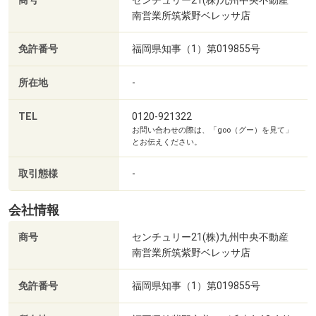
■【ホームセンター】ナフコツーワンスタイル南久留米店
商号
センチュリー21(株)九州中央不動産
南営業所筑紫野ベレッサ店
（約1138m・徒歩15分）
■住宅ローン相談会開催中■
■【ホームセンター】エディオン久留米津福店（約
免許番号
福岡県知事（1）第019855号
住宅ローンを熟知したスタッフが、
1390m・徒歩18分）
お客様にぴったりのローン組みをご提案させていただきま
■【高校・高専】久留米市立久留米商業高校（約2108m・
所在地
-
す♪
徒歩27分）
他の借り入れがある・勤続年数が短いなど、どんなお悩み
■【幼稚園・保育園】ひいらぎ保育園（約1480m・徒歩19
TEL
0120-921322
もご相談ください！
分）
お問い合わせの際は、「goo（グー）を見て」
まだ物件が決まっていない方やローンの仮査定のみ相談し
■【幼稚園・保育園】ゆりかご保育園（約1445m・徒歩19
とお伝えください。
たい方の
分）
取引態様
-
お問合せもお待ちしております。
■【幼稚園・保育園】幼保連携型認定こども園白鳥こども
園（約1582m・徒歩20分）
会社情報
■ご案内方法■
■【病院】高良台リハビリテーション病院（約2027m・徒
【ご自宅へお迎え】・【最寄駅等でのお待ち合わせ】・
歩26分）
商号
センチュリー21(株)九州中央不動産
【弊社へのご来社】など、ご相談くださいませ。
■【郵便局】荒木駅前郵便局（約1308m・徒歩17分）
南営業所筑紫野ベレッサ店
ご希望条件をお伺いできれば、条件に見合った物件のご紹
■【郵便局】久留米南町郵便局（約1841m・徒歩24分）
介、まとめてのご案内も可能です。
■【郵便局】久留米荒木郵便局（約1402m・徒歩18分）
免許番号
福岡県知事（1）第019855号
■【銀行】筑邦銀行荒木支店（約1386m・徒歩18分）