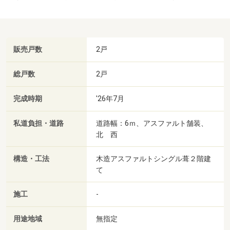
販売戸数
2戸
総戸数
2戸
完成時期
'26年7月
私道負担・道路
道路幅：6ｍ、アスファルト舗装、
北 西
構造・工法
木造アスファルトシングル葺２階建
て
施工
-
用途地域
無指定