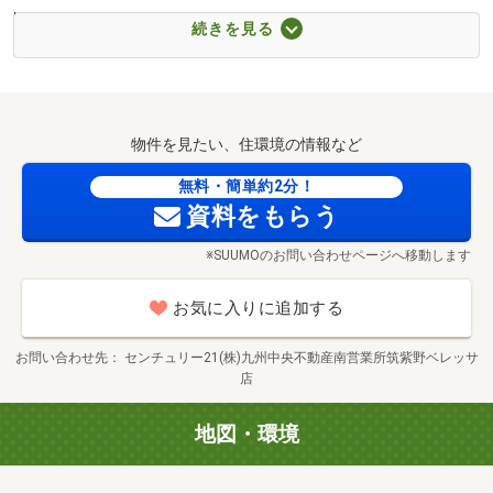
時間／9:00～20:00
続きを見る
■お客様のご希望に応じたご案内■
◎物件見学のみしたい（約30分～）
◎資金計画・住宅ローンの相談をしたい（約30分～）
物件を見たい、住環境の情報など
◎たくさんの物件を見たい（約60分～）
無料・簡単約2分！
資料をもらう
◎全てトータルで相談したい（約90分～）
※SUUMOのお問い合わせページへ移動します
その他、お客様のご希望に沿った形で、ご紹介・ご提案い
お気に入りに追加する
たします！
お問い合わせ先
センチュリー21(株)九州中央不動産南営業所筑紫野ベレッサ
■お客様のご都合に合わせてご案内いたします■
店
内見は当日もご案内可能！もちろん事前予約も承っており
ます！
地図・環境
忙しくて時間がない・・・という方は現地集合・現地解散
でもOKです！