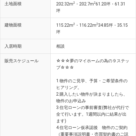
2
2
土地面積
202.32m
・202.7m
61.20坪・61.31
坪
2
2
建物面積
115.22m
・116.22m
34.85坪・35.15
坪
入居時期
相談
販売スケジュール
☆☆☆夢のマイホームの為の９ステッ
プ☆☆☆
1.物件のご見学、予算・ご希望条件の
ヒアリング。
2.購入したい物件が決まりましたら、
物件のお申込み
3.住宅ローンの事前審査(弊社が代行で
全て行います。1週間以内に結果が出
ます)
4.住宅ローン仮承認後 物件のご契約
（重要事項説明書・売買契約書のご説