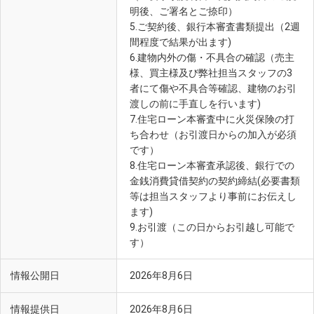
明後、ご署名とご捺印）
5.ご契約後、銀行本審査書類提出（2週
間程度で結果が出ます)
6.建物内外の傷・不具合の確認（売主
様、買主様及び弊社担当スタッフの3
者にて傷や不具合等確認、建物のお引
渡しの前に手直しを行います)
7.住宅ローン本審査中に火災保険の打
ち合わせ（お引渡日からの加入が必須
です）
8.住宅ローン本審査承認後、銀行での
金銭消費貸借契約の契約締結(必要書類
等は担当スタッフより事前にお伝えし
ます)
9.お引渡（この日からお引越し可能で
す）
情報公開日
2026年8月6日
情報提供日
2026年8月6日