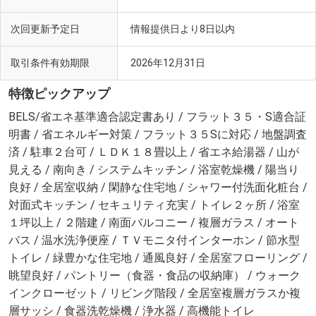
次回更新予定日
情報提供日より8日以内
取引条件有効期限
2026年12月31日
特徴ピックアップ
BELS/省エネ基準適合認定書あり / フラット３５・S適合証
明書 / 省エネルギー対策 / フラット３５Sに対応 / 地盤調査
済 / 駐車２台可 / ＬＤＫ１８畳以上 / 省エネ給湯器 / 山が
見える / 南向き / システムキッチン / 浴室乾燥機 / 陽当り
良好 / 全居室収納 / 閑静な住宅地 / シャワー付洗面化粧台 /
対面式キッチン / セキュリティ充実 / トイレ２ヶ所 / 浴室
１坪以上 / ２階建 / 南面バルコニー / 複層ガラス / オート
バス / 温水洗浄便座 / ＴＶモニタ付インターホン / 節水型
トイレ / 緑豊かな住宅地 / 通風良好 / 全居室フローリング /
眺望良好 / パントリー（食器・食品の収納庫） / ウォーク
インクローゼット / リビング階段 / 全居室複層ガラスか複
層サッシ / 食器洗乾燥機 / 浄水器 / 高機能トイレ