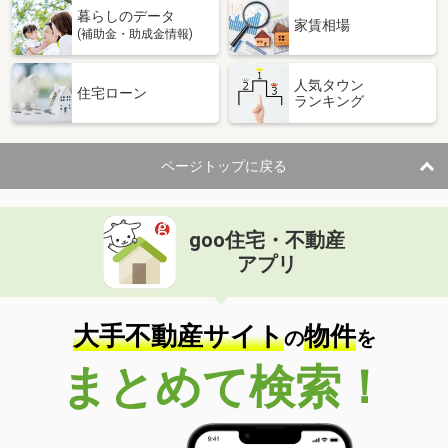
暮らしのデータ
家賃相場
(補助金・助成金情報)
人気タウン
住宅ローン
ランキング
ページトップに戻る
goo住宅・不動産
アプリ
大手不動産サイト
物件
の
を
まとめて検索！