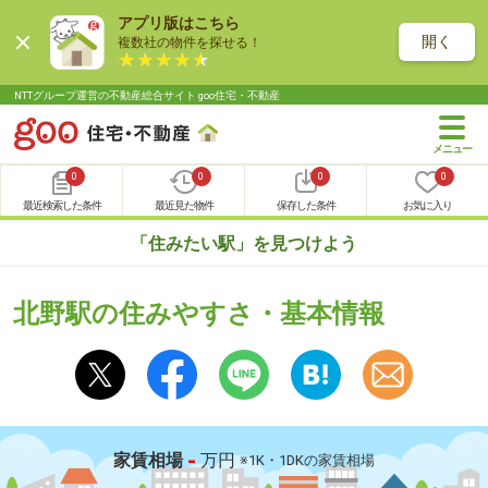
アプリ版はこちら
開く
複数社の物件を探せる！
NTTグループ運営の不動産総合サイト goo住宅・不動産
0
0
0
0
最近検索した条件
最近見た物件
保存した条件
お気に入り
「住みたい駅」を見つけよう
北野駅の住みやすさ・基本情報
-
家賃相場
万円
※1K・1DKの家賃相場