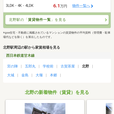
6.1
3LDK・4K・4LDK
物件一覧へ
万円
北野駅の「
賃貸物件一覧
」を見る
※goo住宅・不動産に掲載されているマンションの賃貸物件の平均賃料（管理費・駐車
場代などを除く）を算出したものです。
北野駅周辺の駅から家賃相場を見る
西日本鉄道甘木線
宮の陣
五郎丸
学校前
古賀茶屋
北野
大城
金島
大堰
本郷
北野の新着物件（賃貸）を見る