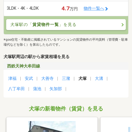
4.7
3LDK・4K・4LDK
物件一覧へ
万円
犬塚駅の「
賃貸物件一覧
」を見る
※goo住宅・不動産に掲載されているマンションの賃貸物件の平均賃料（管理費・駐車
場代などを除く）を算出したものです。
犬塚駅周辺の駅から家賃相場を見る
西鉄天神大牟田線
津福
安武
大善寺
三潴
犬塚
大溝
八丁牟田
蒲池
矢加部
犬塚の新着物件（賃貸）を見る