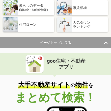
暮らしのデータ
家賃相場
(補助金・助成金情報)
人気タウン
住宅ローン
ランキング
ページトップに戻る
goo住宅・不動産
アプリ
大手不動産サイト
物件
の
を
まとめて検索！