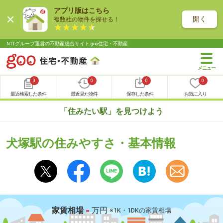
アプリ版はこちら
開く
複数社の物件を探せる！
NTTグループ運営の不動産総合サイト goo住宅・不動産
0
0
0
0
最近検索した条件
最近見た物件
保存した条件
お気に入り
「住みたい駅」を見つけよう
犬塚駅の住みやすさ・基本情報
-
家賃相場
万円
※1K・1DKの家賃相場