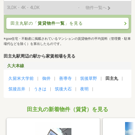
3LDK・4K・4LDK
-
物件一覧へ
田主丸駅の「
賃貸物件一覧
」を見る
※goo住宅・不動産に掲載されているマンションの賃貸物件の平均賃料（管理費・駐車
場代などを除く）を算出したものです。
田主丸駅周辺の駅から家賃相場を見る
久大本線
久留米大学前
御井
善導寺
筑後草野
田主丸
筑後吉井
うきは
筑後大石
夜明
田主丸の新着物件（賃貸）を見る