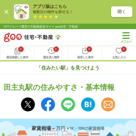
アプリ版はこちら
開く
複数社の物件を探せる！
NTTグループ運営の不動産総合サイト goo住宅・不動産
0
0
0
0
最近検索した条件
最近見た物件
保存した条件
お気に入り
「住みたい駅」を見つけよう
田主丸駅の住みやすさ・基本情報
-
家賃相場
万円
※1K・1DKの家賃相場