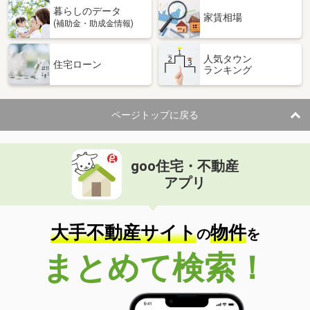
暮らしのデータ
家賃相場
(補助金・助成金情報)
人気タウン
住宅ローン
ランキング
ページトップに戻る
goo住宅・不動産
アプリ
大手不動産サイト
物件
の
を
まとめて検索！