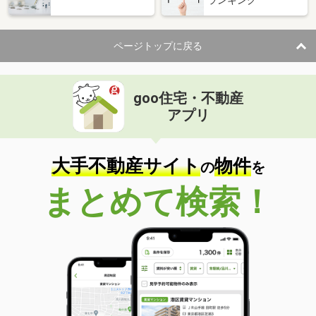
ページトップに戻る
goo住宅・不動産
アプリ
大手不動産サイト
物件
の
を
まとめて検索！