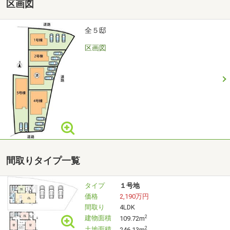
区画図
全５邸
区画図
間取りタイプ一覧
タイプ
１号地
価格
2,190万円
間取り
4LDK
建物面積
2
109.72m
土地面積
2
246.13m