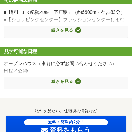
その他周辺情報
■【駅】ＪＲ紀勢本線「下庄駅」（約6600m・徒歩83分）
■【ショッピングセンター】ファッションセンターしまむ
ら芸濃店（約1700m・徒歩22分）
続きを見る
■【ショッピングセンター】イオンタウン芸濃（約
2100m・徒歩27分）
■【ショッピングセンター】西松屋イオンタウン芸濃店
見学可能な日程
（約1900m・徒歩24分）
オープンハウス（事前に必ずお問い合わせください）
■【スーパー】ぎゅーとらラブリー芸濃店（約1700m・徒
日程／公開中
歩22分）
時間／10:00～21:00
■【スーパー】ベーシック芸濃店（約1800m・徒歩23分）
続きを見る
※当社による直接実施ではございませんので必ず事前にご
■【コンビニ】ミニストップ芸濃椋本店（約1000m・徒歩
連絡下さい。
13分）
■当社では、安心安全にご来店、ご見学して頂けるよう以
■【コンビニ】ファミリーマート芸濃グリーンロード店
下の対策を実施しております。
（約1800m・徒歩23分）
物件を見たい、住環境の情報など
・スタッフのマスク着用、手洗い、うがいを実施させて頂
■【コンビニ】ファミリーマート芸濃町林店（約2200m・
いております。
無料・簡単約2分！
徒歩28分）
資料をもらう
・アルコール除菌スプレーを、ご用意させて頂いておりま
■【ドラッグストア】ドラッグセイムス芸濃椋本店（約