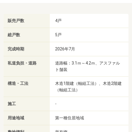
販売戸数
4戸
総戸数
5戸
完成時期
2026年7月
私道負担・道路
道路幅：3.1ｍ～4.2ｍ、アスファル
ト舗装
構造・工法
木造1階建（軸組工法）、木造2階建
（軸組工法）
施工
-
用途地域
第一種住居地域