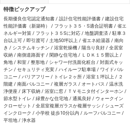
特徴ピックアップ
長期優良住宅認定通知書 / 設計住宅性能評価書 / 建設住宅
性能評価書（新築時） / フラット３５・S適合証明書 / 省エ
ネルギー対策 / フラット３５Sに対応 / 地盤調査済 / 駐車３
台以上可 / 即引渡可 / 土地50坪以上 / 省エネ給湯器 / 南向
き / システムキッチン / 浴室乾燥機 / 陽当り良好 / 全居室
収納 / 南側道路面す / 閑静な住宅地 / ＬＤＫ１５畳以上 /
角地 / 和室 / 整形地 / シャワー付洗面化粧台 / 対面式キッ
チン / セキュリティ充実 / ハイルーフ駐車場 / ワイドバル
コニー / バリアフリー / トイレ２ヶ所 / 浴室１坪以上 / ２
階建 / 南面バルコニー / 複層ガラス / オートバス / 温水洗
浄便座 / 床下収納 / 浴室に窓 / ＴＶモニタ付インターホン /
節水型トイレ / 緑豊かな住宅地 / 通風良好 / ウォークイン
クローゼット / 全居室複層ガラスか複層サッシ / シューズ
インクローク / 小学校 徒歩10分以内 / ルーフバルコニー /
平坦地 / 浄水器