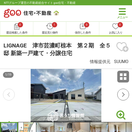
NTTグループ運営の不動産総合サイト goo住宅・不動産
0
1
0
0
最近検索した条件
最近見た物件
保存した条件
お気に入り
LIGNAGE 津市芸濃町椋本 第２期 全５
邸 新築一戸建て・分譲住宅
情報提供元
SUUMO
1
/
19