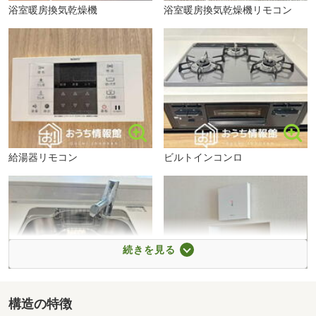
浴室暖房換気乾燥機
浴室暖房換気乾燥機リモコン
給湯器リモコン
ビルトインコンロ
続きを見る
構造の特徴
浄水器内臓ハンドシャワー付シ
TVモニター付インターホン