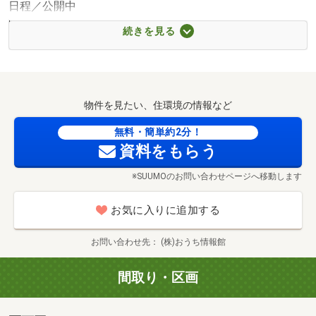
日程／公開中
時間／10:00～21:00
続きを見る
※当社による直接実施ではございませんので必ず事前にご
連絡下さい。
■当社では、安心安全にご来店、ご見学して頂けるよう以
下の対策を実施しております。
物件を見たい、住環境の情報など
・スタッフのマスク着用、手洗い、うがいを実施させて頂
いております。
無料・簡単約2分！
・アルコール除菌スプレーを、ご用意させて頂いておりま
資料をもらう
す。
※SUUMOのお問い合わせページへ移動します
・ご来店時には、他のお客様から、なるべく席を離して対
応させて頂いております。
お気に入りに追加する
・物件のご見学後には、手指の消毒をお願いさせて頂いて
おります。
お問い合わせ先
(株)おうち情報館
・適度に換気させて頂いております。
間取り・区画