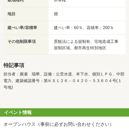
敷地権利
所有権
地目
畑
建ぺい率/容積率
建ペい率：60％、容積率：200％
その他制限事項
景観法による規制有、宅地造成工事
規制区域、都市再生特別地区
特記事項
担当者：廣瀬 瑞華、設備：公営水道、本下水、個別ＬＰＧ、中部
電力、建築確認番号：第ＫＳ１２６－０４２０－５３６０４号(１
号地)
イベント情報
オープンハウス（事前に必ずお問い合わせください）