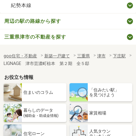
紀勢本線
周辺の駅の路線から探す
三重県津市の不動産を探す
goo住宅・不動産
新築一戸建て
三重県
津市
下庄駅
LIGNAGE 津市芸濃町椋本 第２期 全５邸
お役立ち情報
「住みたい駅」
住まいのコラム
を見つけよう
暮らしのデータ
家賃相場
(補助金・助成金情報)
人気タウン
住宅ローン
ランキング