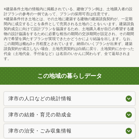
※建築条件土地の情報内に掲載されている、建物プラン例は、土地購入者の設
計プランの参考の一例であって、プランの採用可否は任意です。
※建築条件付き土地とは、その土地に建築する建物の建築請負契約が、一定期
間内に成立することを条件として売買される土地のことをいいます。建築請負
契約成立に向けて設計プランを協議するため、土地購入者が自己の希望する建
物の設計協議をするために必要な相当の期間の交渉期間が設定され、その期間
内で希望を満たすプランが実現できたかどうかにより結論を出します。なお、
この期間は概ね3ヶ月程度とされています。納得のいくプランが出来ず、建築
請負契約が成立しない場合、土地売買契約は白紙に戻り、土地契約にかかった
代金（土地代金、手付金など）は名目のいかんに関わらず、全て返却されま
す。
この地域の暮らしデータ
津市の人口などの統計情報
津市の結婚・育児の助成金
津市の治安・ごみ収集情報