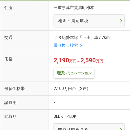
住所
三重県津市芸濃町椋本
地図・周辺環境
交通
ＪＲ紀勢本線「下庄」車7.7km
乗り換え検索
価格
2,190
2,590
万円～
万円
返済シミュレーション
最多価格帯
2,100万円台（2戸）
諸費用
-
間取り
3LDK・4LDK
間取り図を見る