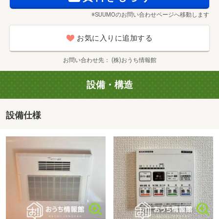
す。
1600m・徒歩20分）
※SUUMOのお問い合わせページへ移動します
・ご来店時には、他のお客様から、なるべく席を離して対
■【ドラッグストア】ココカラファイン芸濃店（約
応させて頂いております。
1700m・徒歩22分）
お気に入りに追加する
・物件のご見学後には、手指の消毒をお願いさせて頂いて
■【ドラッグストア】スギ薬局芸濃店（約1800m・徒歩23
おります。
分）
お問い合わせ先
(株)おうち情報館
・適度に換気させて頂いております。
■【ホームセンター】コメリハード＆グリーン芸濃店（約
990m・徒歩13分）
設備・構造
■【ホームセンター】ホームプラザナフコ芸濃インター店
（約1500m・徒歩19分）
設備仕様
■【中学校】津市立芸濃中学校（約750m・徒歩10分）
■【小学校】津市立芸濃小学校（約800m・徒歩10分）
■【幼稚園・保育園】津市立芸濃こども園（約690m・徒歩
9分）
■【郵便局】椋本郵便局（約860m・徒歩11分）
■【役所】津市役所芸濃庁舎（約1200m・徒歩15分）
■【図書館】津市芸濃図書館（約1100m・徒歩14分）
■【銀行】JA津安芸芸濃支店（約610m・徒歩8分）
■【銀行】百五銀行椋本支店（約1000m・徒歩13分）