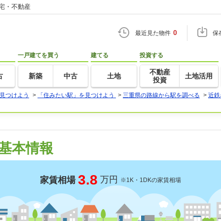
住宅・不動産
0
最近見た物件
保
一戸建てを買う
建てる
投資する
不動産
古
新築
中古
土地
土地活用
投資
見つけよう
>
「住みたい駅」を見つけよう
>
三重県の路線から駅を調べる
>
近鉄
基本情報
3.8
万円
家賃相場
※1K・1DKの家賃相場