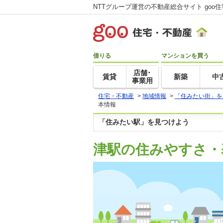
NTTグループ運営の不動産総合サイト goo
借りる
マンションを買う
店舗･
賃貸
新築
中
事業用
住宅・不動産
>
地域情報
>
「住みたい街」を
本情報
「住みたい駅」を見つけよう
津駅の住みやすさ・