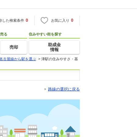
0
0
存した検索条件
お気に入り
売る
住みやすい街を探す
助成金
売却
情報
名古屋線から駅を選ぶ
>
津駅の住みやすさ・基
路線の選択に戻る