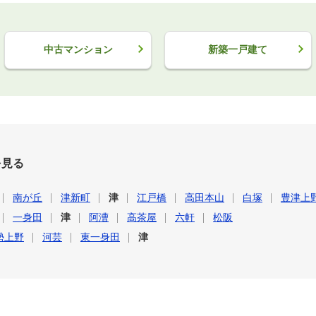
中古マンション
新築一戸建て
を見る
南が丘
津新町
津
江戸橋
高田本山
白塚
豊津上
一身田
津
阿漕
高茶屋
六軒
松阪
勢上野
河芸
東一身田
津