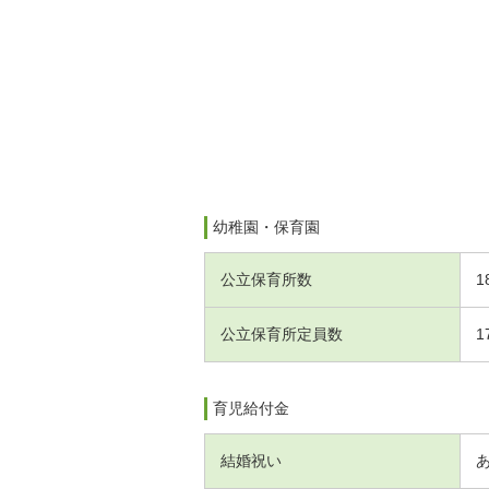
幼稚園・保育園
公立保育所数
1
公立保育所定員数
1
育児給付金
結婚祝い