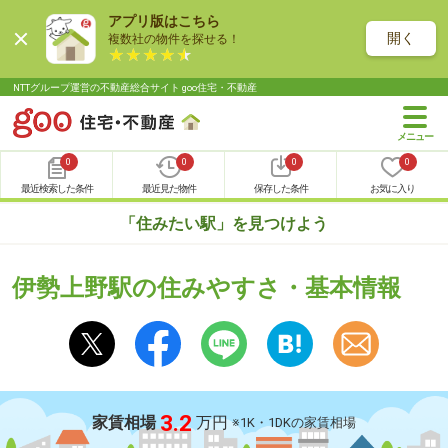
アプリ版はこちら
開く
複数社の物件を探せる！
NTTグループ運営の不動産総合サイト goo住宅・不動産
0
0
0
0
最近検索した条件
最近見た物件
保存した条件
お気に入り
「住みたい駅」を見つけよう
伊勢上野駅の住みやすさ・基本情報
3.2
家賃相場
万円
※1K・1DKの家賃相場