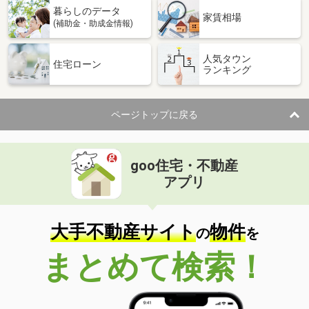
暮らしのデータ
家賃相場
(補助金・助成金情報)
人気タウン
住宅ローン
ランキング
ページトップに戻る
goo住宅・不動産
アプリ
大手不動産サイト
物件
の
を
まとめて検索！