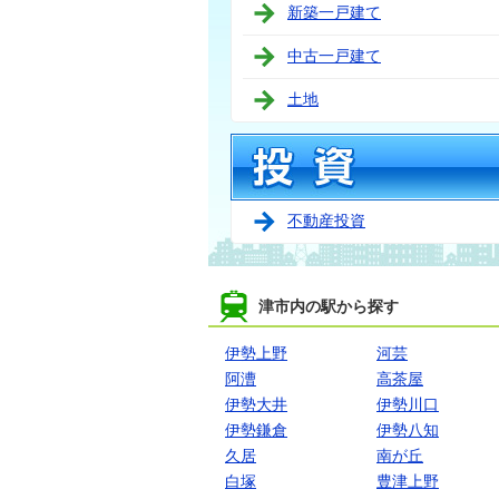
新築一戸建て
中古一戸建て
土地
不動産投資
津市内の駅から探す
伊勢上野
河芸
阿漕
高茶屋
伊勢大井
伊勢川口
伊勢鎌倉
伊勢八知
久居
南が丘
白塚
豊津上野