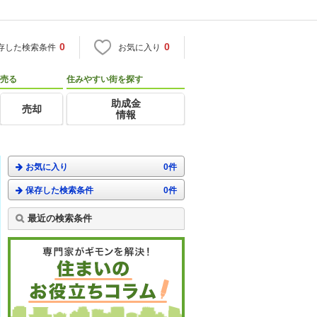
0
0
存した検索条件
お気に入り
売る
住みやすい街を探す
助成金
売却
情報
お気に入り
0件
保存した検索条件
0件
最近の検索条件