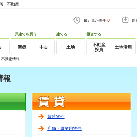
住宅・不動産
0
最近見た物件
保
一戸建てを買う
建てる
投資する
不動産
古
新築
中古
土地
土地活用
投資
・不動産情報
情報
賃貸物件
店舗・事業用物件