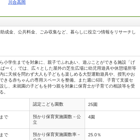
川合高岡
や助成金、公共料金、ごみ収集など、暮らしに役立つ情報をリサーチし
ら小学生までを対象に、親子でふれあい、遊ぶことができる施設「げ
んぱーく」では、広々とした屋外の芝生広場に幼児用遊具や休憩場所等
内に天候を問わず大人も子どもも楽しめる大型運動遊具や、授乳やお
できる赤ちゃんの専用スペースを整備。また週に6回、子育て支援セ
設し、未就園の子どもを持つ親を対象に保育士が子育ての相談等を受
る。
認定こども園数
25園
預かり保育実施園数－公
まで
4園
立
預かり保育実施園数率－
まで
25.0％