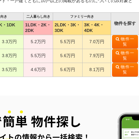
ート・一戸建てともに10戸以上の掲載があるものについてのみ対象と
し向き
二人暮らし向き
ファミリー向き
物件を探す
K・1DK
1LDK・2K・
2LDK・3K・
3K・4K・
2DK
3DK
4DK
物件一
3.3万円
5.2万円
5.5万円
7.0万円
覧
物件一
3.8万円
5.5万円
5.6万円
7.9万円
覧
物件一
3.5万円
4.6万円
5.6万円
8.1万円
覧