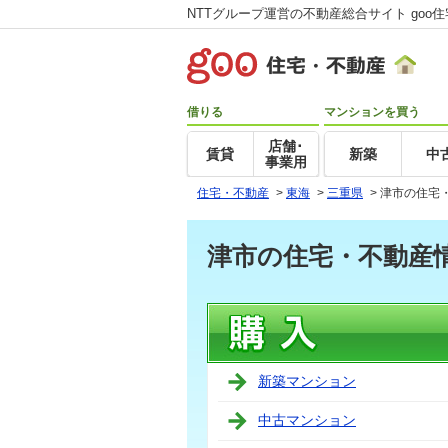
NTTグループ運営の不動産総合サイト goo
借りる
マンションを買う
店舗･
賃貸
新築
中
事業用
住宅・不動産
>
東海
>
三重県
>
津市の住宅
津市の住宅・不動産
新築マンション
中古マンション