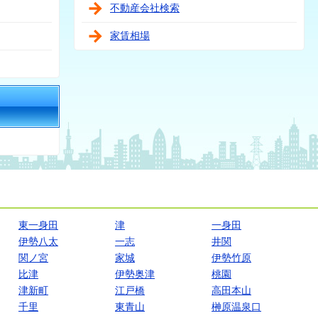
不動産会社検索
家賃相場
東一身田
津
一身田
伊勢八太
一志
井関
関ノ宮
家城
伊勢竹原
比津
伊勢奥津
桃園
津新町
江戸橋
高田本山
千里
東青山
榊原温泉口