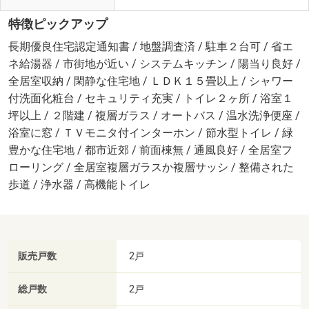
特徴ピックアップ
長期優良住宅認定通知書 / 地盤調査済 / 駐車２台可 / 省エ
ネ給湯器 / 市街地が近い / システムキッチン / 陽当り良好 /
全居室収納 / 閑静な住宅地 / ＬＤＫ１５畳以上 / シャワー
付洗面化粧台 / セキュリティ充実 / トイレ２ヶ所 / 浴室１
坪以上 / ２階建 / 複層ガラス / オートバス / 温水洗浄便座 /
浴室に窓 / ＴＶモニタ付インターホン / 節水型トイレ / 緑
豊かな住宅地 / 都市近郊 / 前面棟無 / 通風良好 / 全居室フ
ローリング / 全居室複層ガラスか複層サッシ / 整備された
歩道 / 浄水器 / 高機能トイレ
販売戸数
2戸
総戸数
2戸