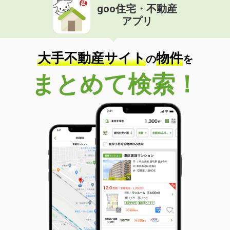
goo住宅・不動産
アプリ
大手不動産サイト
物件
の
を
まとめて検索！