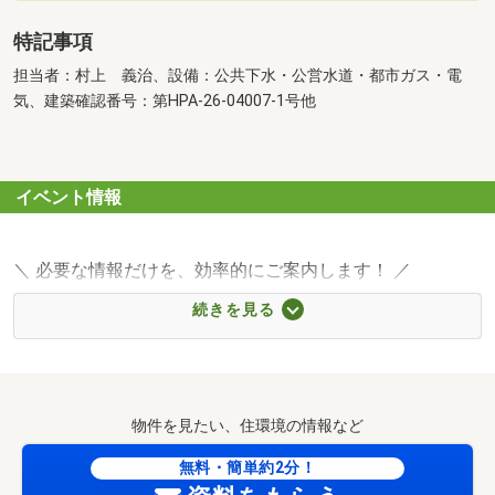
特記事項
担当者：村上 義治、設備：公共下水・公営水道・都市ガス・電
気、建築確認番号：第HPA-26-04007-1号他
イベント情報
＼ 必要な情報だけを、効率的にご案内します！ ／
◆ ご希望の場所まで【無料送迎】いたします
続きを見る
◆ お忙しい方でも安心！【短時間でのご案内プラン】をご
用意
◆ 1日でできるだけ多くの物件を見たい方には【集中見学
プラン】がおすすめ！
物件を見たい、住環境の情報など
担当スタッフがスケジュールを最適に調整し、ご希望に
沿った物件を1日で効率よくご案内いたします
無料・簡単約2分！