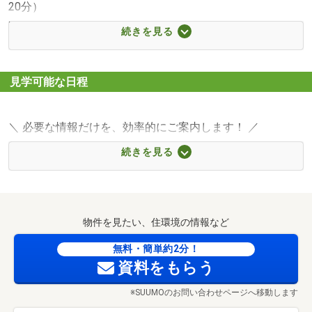
20分）
■【コンビニ】ミニストップ七宝下田店（約1102m・徒歩
続きを見る
14分）
■【コンビニ】ローソンあま七宝町桂店（約1138m・徒歩
15分）
見学可能な日程
■【ドラッグストア】B＆Dドラッグストア七宝店（約
1588m・徒歩20分）
＼ 必要な情報だけを、効率的にご案内します！ ／
■【ホームセンター】エディオン千音寺アズパーク店（約
◆ ご希望の場所まで【無料送迎】いたします
2852m・徒歩36分）
続きを見る
◆ お忙しい方でも安心！【短時間でのご案内プラン】をご
■【中学校】あま市立七宝中学校（約960m・徒歩12分）
用意
■【小学校】あま市立七宝小学校（約1600m・徒歩20分）
◆ 1日でできるだけ多くの物件を見たい方には【集中見学
■【幼稚園・保育園】七宝こども園（約1212m・徒歩16
プラン】がおすすめ！
分）
物件を見たい、住環境の情報など
担当スタッフがスケジュールを最適に調整し、ご希望に
■【病院】医療法人宝会七宝病院（約1482m・徒歩19分）
沿った物件を1日で効率よくご案内いたします
無料・簡単約2分！
■【郵便局】七宝郵便局（約1130m・徒歩15分）
資料をもらう
☆平日・夜も、お客様のご都合に合わせて対応しておりま
※SUUMOのお問い合わせページへ移動します
す。