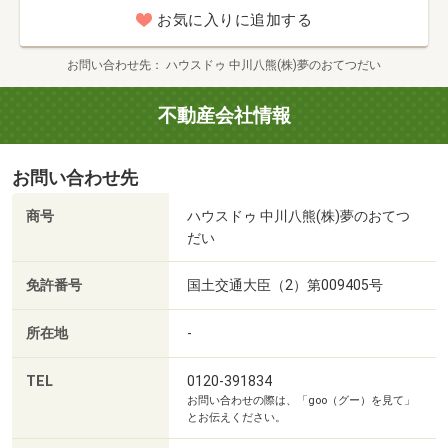
お気に入りに追加する
■ 他社で審査が通らなかった方！――◆◇
【 異動情報 】 【 債務整理 】 などローン承認実
お問い合わせ先
ハウスドゥ 中川八熊(株)夢のおてつだい
績あります！
≪ 0120-39-1834 ≫
不動産会社情報
■ 【各種無料サービスのご紹介】――◆◇
お問い合わせ先
◇－生活シュミレーション－◇
出産・教育・老後など、将来の支出を無料相談OK！
商号
ハウスドゥ 中川八熊(株)夢のおてつ
だい
◇－住宅ローン相談OK－◇
・転職直後でも？
免許番号
国土交通大臣（2）第009405号
・頭金ゼロでも？
所在地
-
・保証料って？
→最適なプランをご提案！
TEL
0120-391834
お問い合わせの際は、「goo（グー）を見て」
◇－情報は随時更新－◇
とお伝えください。
価格変更や進捗は、「お気に入り登録」が便利♪