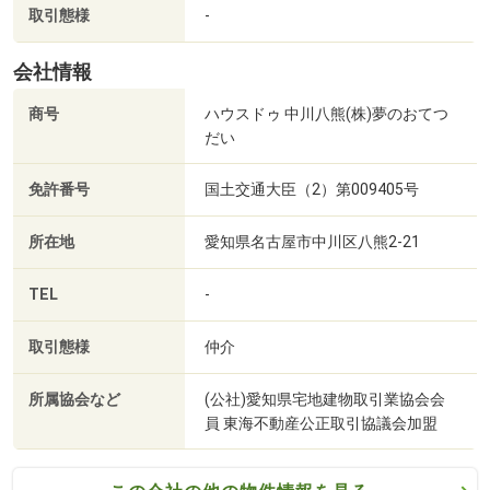
取引態様
-
◇－お子様連れ大歓迎！－◇
キッズスペース＆授乳室あり
会社情報
女性スタッフがお子様のサポートも致します。
商号
ハウスドゥ 中川八熊(株)夢のおてつ
ご夫婦で安心してお話を聞くことができます！
だい
ぜひご家族皆様でご来店くださいませ♪
免許番号
国土交通大臣（2）第009405号
所在地
愛知県名古屋市中川区八熊2-21
TEL
-
取引態様
仲介
所属協会など
(公社)愛知県宅地建物取引業協会会
員 東海不動産公正取引協議会加盟