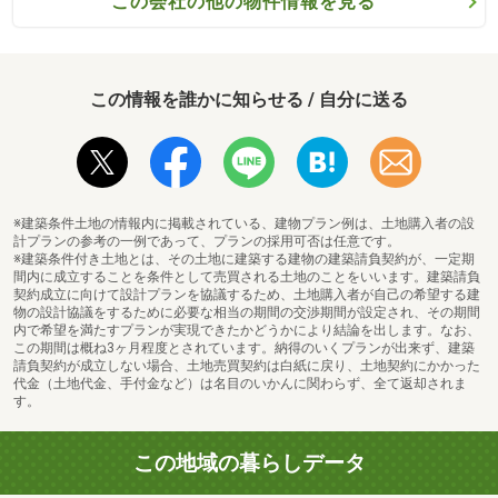
この会社の他の物件情報を見る
この情報を誰かに知らせる / 自分に送る
※建築条件土地の情報内に掲載されている、建物プラン例は、土地購入者の設
計プランの参考の一例であって、プランの採用可否は任意です。
※建築条件付き土地とは、その土地に建築する建物の建築請負契約が、一定期
間内に成立することを条件として売買される土地のことをいいます。建築請負
契約成立に向けて設計プランを協議するため、土地購入者が自己の希望する建
物の設計協議をするために必要な相当の期間の交渉期間が設定され、その期間
内で希望を満たすプランが実現できたかどうかにより結論を出します。なお、
この期間は概ね3ヶ月程度とされています。納得のいくプランが出来ず、建築
請負契約が成立しない場合、土地売買契約は白紙に戻り、土地契約にかかった
代金（土地代金、手付金など）は名目のいかんに関わらず、全て返却されま
す。
この地域の暮らしデータ