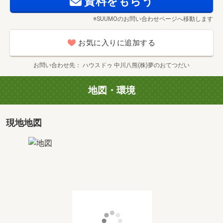
資料をもらう
☆平日・夜も、お客様のご都合に合わせて対応しておりま
※SUUMOのお問い合わせページへ移動します
す。
お気に入りに追加する
■ 他社で審査が通らなかった方！――◆◇
【 異動情報 】 【 債務整理 】 などローン承認実
お問い合わせ先
ハウスドゥ 中川八熊(株)夢のおてつだい
績あります！
≪ 0120-39-1834 ≫
地図・環境
■ 【各種無料サービスのご紹介】――◆◇
◇－生活シュミレーション－◇
現地地図
出産・教育・老後など、将来の支出を無料相談OK！
◇－住宅ローン相談OK－◇
・転職直後でも？
・頭金ゼロでも？
・保証料って？
→最適なプランをご提案！