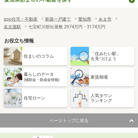
goo住宅・不動産
新築一戸建て
愛知県
あま市
名古屋駅
七宝町川部出屋敷 2974万円・3174万円
お役立ち情報
「住みたい駅」
住まいのコラム
を見つけよう
暮らしのデータ
家賃相場
(補助金・助成金情報)
人気タウン
住宅ローン
ランキング
ページトップに戻る