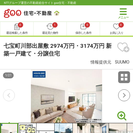
NTTグループ運営の不動産総合サイト goo住宅・不動産
0
1
0
0
最近検索した条件
最近見た物件
保存した条件
お気に入り
七宝町川部出屋敷 2974万円・3174万円 新
築一戸建て・分譲住宅
情報提供元
SUUMO
1
/
21