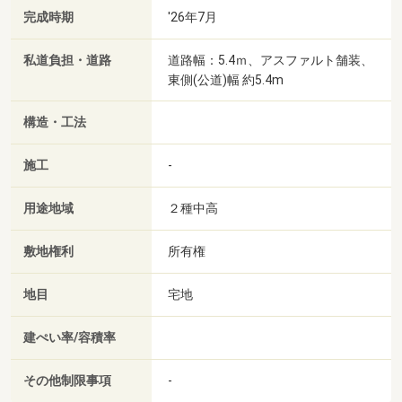
完成時期
'26年7月
私道負担・道路
道路幅：5.4ｍ、アスファルト舗装、
東側(公道)幅 約5.4m
構造・工法
施工
-
用途地域
２種中高
敷地権利
所有権
地目
宅地
建ぺい率/容積率
その他制限事項
-