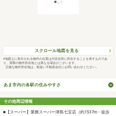
◇－情報は随時更新－◇
価格変更や進捗は、「お気に入り登録」が便利♪
◇－お子様連れ大歓迎！－◇
キッズスペース＆授乳室あり
女性スタッフがお子様のサポートも致します。
ご夫婦で安心してお話を聞くことができます！
スクロール地図を見る
ぜひご家族皆様でご来店くださいませ♪
※地図上に表示される物件の位置は付近住所に所在することを表すものであ
り、実際の物件所在地とは異なる場合がございます。
正確な物件所在地は、取扱い不動産会社にお問い合わせください。
あま市内の各駅の住みやすさ
その他周辺情報
■【スーパー】業務スーパー津島七宝店（約1537m・徒歩