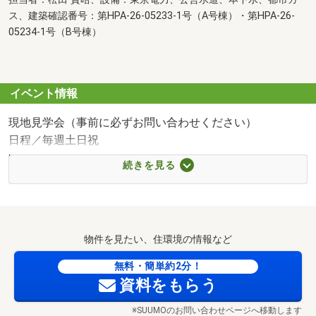
ス、建築確認番号：第HPA-26-05233-1号（A号棟）・第HPA-26-
05234-1号（B号棟）
イベント情報
現地見学会（事前に必ずお問い合わせください）
日程／毎週土日祝
時間／10:00～17:00
続きを見る
＿＿＿＿■街とあなたを結ぶ 小田急の仲介■＿＿＿＿＿
＿＿＿◇＿＿＿◇＿＿＿＿＿＿＿＿＿＿＿◇＿＿＿◇＿＿
＿＿
□│□□□□□□□│□□□□□□□│□□□□□□□…‥・
物件を見たい、住環境の情報など
◎┴◎─────◎┴◎─────◎┴◎─────◎┴…‥・
￣￣小田急不動産 大和店￣￣￣￣￣￣￣￣￣￣￣￣￣
無料・簡単約2分！
￣
資料をもらう
※SUUMOのお問い合わせページへ移動します