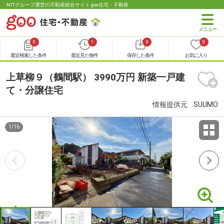
NTTグループ運営の不動産総合サイト goo住宅・不動産
0
1
0
0
最近検索した条件
最近見た物件
保存した条件
お気に入り
上草柳９（鶴間駅） 3990万円 新築一戸建
て・分譲住宅
情報提供元
SUUMO
1
/
16