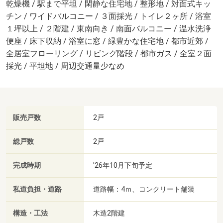
乾燥機 / 駅まで平坦 / 閑静な住宅地 / 整形地 / 対面式キッ
チン / ワイドバルコニー / ３面採光 / トイレ２ヶ所 / 浴室
１坪以上 / ２階建 / 東南向き / 南面バルコニー / 温水洗浄
便座 / 床下収納 / 浴室に窓 / 緑豊かな住宅地 / 都市近郊 /
全居室フローリング / リビング階段 / 都市ガス / 全室２面
採光 / 平坦地 / 周辺交通量少なめ
販売戸数
2戸
総戸数
2戸
完成時期
'26年10月下旬予定
私道負担・道路
道路幅：4ｍ、コンクリート舗装
構造・工法
木造2階建