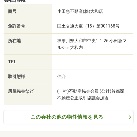
雨の日のご移動に、お買い物帰りのちょっとしたお時間
商号
小田急不動産(株)大和店
に、
などお気軽にお越しいただけたらと思います。駐車場はカ
免許番号
国土交通大臣（15）第001168号
ーナビで
「神奈川県大和市中央1－5」とご入力ください。
所在地
神奈川県大和市中央1-1-26 小田急マ
ルシェ大和内
広告には出せない物件も多数御座いますので是非一度ご相
談くださいませ。
TEL
-
皆様の未来さがしのお手伝いができます事、心よりお待ち
しております。
取引態様
仲介
所属協会など
(一社)不動産協会会員 (公社)首都圏
不動産公正取引協議会加盟
この会社の他の物件情報を見る