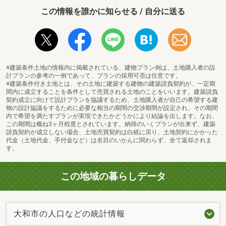
この情報を誰かに知らせる / 自分に送る
※建築条件土地の情報内に掲載されている、建物プラン例は、土地購入者の設
計プランの参考の一例であって、プランの採用可否は任意です。
※建築条件付き土地とは、その土地に建築する建物の建築請負契約が、一定期
間内に成立することを条件として売買される土地のことをいいます。建築請負
契約成立に向けて設計プランを協議するため、土地購入者が自己の希望する建
物の設計協議をするために必要な相当の期間の交渉期間が設定され、その期間
内で希望を満たすプランが実現できたかどうかにより結論を出します。なお、
この期間は概ね3ヶ月程度とされています。納得のいくプランが出来ず、建築
請負契約が成立しない場合、土地売買契約は白紙に戻り、土地契約にかかった
代金（土地代金、手付金など）は名目のいかんに関わらず、全て返却されま
す。
この地域の暮らしデータ
大和市の人口などの統計情報