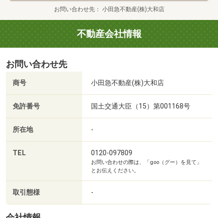
シミュレーションをいたします。
お問い合わせ先
小田急不動産(株)大和店
実績を積み重ね銀行各社から厚い信頼を得られていますの
でローン審査が通りやすく優遇金利を得られる事もありま
不動産会社情報
す。安心・安全に返済できるラインをお客様の諸事情を考
慮して、最適な金融機関と最適な住宅ローンプランをご提
お問い合わせ先
案させていただきます。
・ 貯金０、頭金０でお家って買えるの…？
商号
小田急不動産(株)大和店
・いくら借りれるんだろう…？
・勤続年数が短いけど…？
免許番号
国土交通大臣（15）第001168号
・年収が低いけど…？
・パートだけど…？
所在地
-
・育休中だけど…？
・頭金がないけど…？
TEL
0120-097809
お問い合わせの際は、「goo（グー）を見て」
・自営業だけど…？
とお伝えください。
・車のローンがあるけど…？
などなど、お気軽にご相談くださいませ！
取引態様
-
■お車の無料提携駐車場がございます。
会社情報