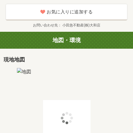
◆無料ローン相談会も実施中
＊＊・‥…――…‥ 住宅ローンのご相談 ‥…――…‥・＊＊
お気に入りに追加する
お客様に最適な金融機関をお探し、無理のない返済計画で
シミュレーションをいたします。
お問い合わせ先
小田急不動産(株)大和店
実績を積み重ね銀行各社から厚い信頼を得られていますの
でローン審査が通りやすく優遇金利を得られる事もありま
地図・環境
す。安心・安全に返済できるラインをお客様の諸事情を考
慮して、最適な金融機関と最適な住宅ローンプランをご提
案させていただきます。
現地地図
・ 貯金０、頭金０でお家って買えるの…？
・いくら借りれるんだろう…？
・勤続年数が短いけど…？
・年収が低いけど…？
・パートだけど…？
・育休中だけど…？
・頭金がないけど…？
・自営業だけど…？
・車のローンがあるけど…？