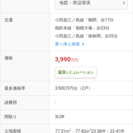
地図・周辺環境
交通
小田急江ノ島線「鶴間」歩17分
相鉄本線「相模大塚」歩23分
小田急江ノ島線「南林間」歩25分
乗り換え検索
価格
3,990
万円
返済シミュレーション
最多価格帯
3,900万円台（2戸）
諸費用
-
間取り
3LDK
2
2
土地面積
77.31m
・77.42m
23.38坪・23.41坪