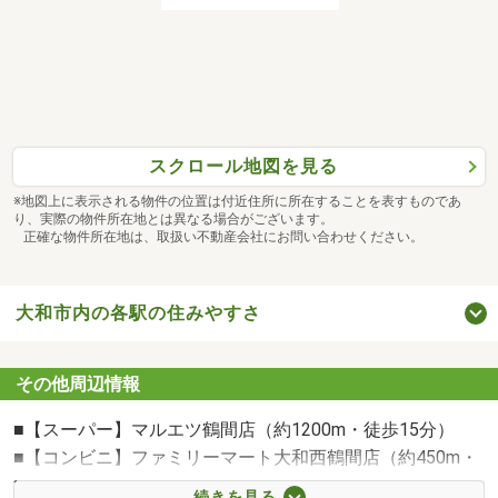
などなど、お気軽にご相談くださいませ！
■お車の無料提携駐車場がございます。
雨の日のご移動に、お買い物帰りのちょっとしたお時間
に、
などお気軽にお越しいただけたらと思います。駐車場はカ
スクロール地図を見る
ーナビで
「神奈川県大和市中央1－5」とご入力ください。
※地図上に表示される物件の位置は付近住所に所在することを表すものであ
り、実際の物件所在地とは異なる場合がございます。
正確な物件所在地は、取扱い不動産会社にお問い合わせください。
広告には出せない物件も多数御座いますので是非一度ご相
談くださいませ。
皆様の未来さがしのお手伝いができます事、心よりお待ち
大和市内の各駅の住みやすさ
しております。
その他周辺情報
■【スーパー】マルエツ鶴間店（約1200m・徒歩15分）
■【コンビニ】ファミリーマート大和西鶴間店（約450m・
徒歩6分）
続きを見る