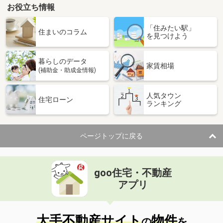
お役立ち情報
「住みたい駅」
住まいのコラム
を見つけよう
暮らしのデータ
家賃相場
(補助金・助成金情報)
人気タウン
住宅ローン
ランキング
ページトップに戻る
goo住宅・不動産
アプリ
大手不動産サイト
物件
の
を