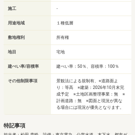
施工
-
用途地域
１種低層
敷地権利
所有権
地目
宅地
建ぺい率/容積率
建ぺい率：50％、容積率：100％
その他制限事項
景観法による規制有、※道路面よ
り：等高 ※建築：2026年10月末完
成予定 ※土地区画整理事業：無 ※
計画道路：無 ※図面と現況が異な
る場合には現況が優先となります。
特記事項
担当者：松田 貴晧、設備：東京電力、公営水道、本下水、都市ガ