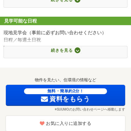
■【ドラッグストア】クリエイトS・D大和鶴間店（約
550m・徒歩7分）
■【病院】大和市立病院（約1600m・徒歩20分）
見学可能な日程
■【小学校】大和市立大野原小学校（約1100m・徒歩14
現地見学会（事前に必ずお問い合わせください）
分）
日程／毎週土日祝
■【中学校】大和市立大和中学校（約1100m・徒歩14分）
時間／10:00～17:00
■【幼稚園・保育園】西つるま保育園（約590m・徒歩8
続きを見る
＿＿＿＿■街とあなたを結ぶ 小田急の仲介■＿＿＿＿＿
分）
＿＿＿◇＿＿＿◇＿＿＿＿＿＿＿＿＿＿＿◇＿＿＿◇＿＿
■【駅】小田急江ノ島線「鶴間」駅（約1360m・徒歩17
＿＿
分）
□│□□□□□□□│□□□□□□□│□□□□□□□…‥・
物件を見たい、住環境の情報など
◎┴◎─────◎┴◎─────◎┴◎─────◎┴…‥・
￣￣小田急不動産 大和店￣￣￣￣￣￣￣￣￣￣￣￣￣
無料・簡単約2分！
資料をもらう
￣
※SUUMOのお問い合わせページへ移動します
◆無料ローン相談会も実施中
＊＊・‥…――…‥ 住宅ローンのご相談 ‥…――…‥・＊＊
お気に入りに追加する
お客様に最適な金融機関をお探し、無理のない返済計画で