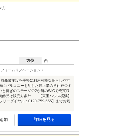
ヶ月
方位
西
リフォームリノベーション
駅前商業施設を手軽に利用可能な暮らしやす
向にバルコニーを配した最上階の角住戸◇す
と寛ぎのステージ◇2か所のWICで充実収
※装飾品は販売対象外 【東宝ハウス横浜】
ーダイヤル：0120-759-655】までお気
詳細を見る
追加