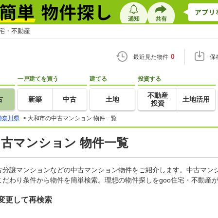
住宅・不動産
0
最近見た物件
保
一戸建てを買う
建てる
投資する
不動産
古
新築
中古
土地
土地活用
投資
神奈川県
>
大和市の中古マンション 物件一覧
中古マンション 物件一覧
古分譲マンションなどの中古マンション物件をご紹介します。中古マンシ
だわり条件から物件を簡単検索。理想の物件探しをgoo住宅・不動産
変更して再検索