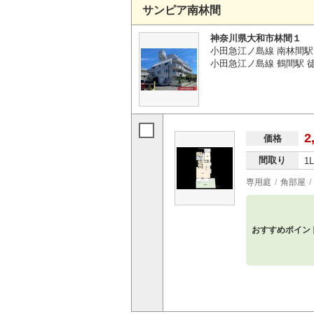
サンピア南林間
神奈川県大和市林間１
小田急江ノ島線 南林間駅
小田急江ノ島線 鶴間駅 
2
価格
間取り
1
専用庭
角部屋
おすすめポイン