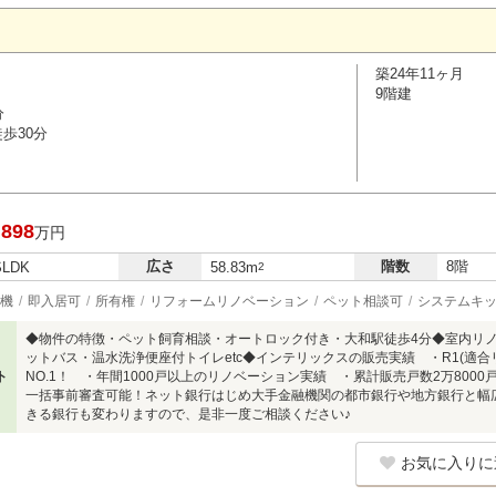
築24年11ヶ月
9階建
分
歩30分
,898
万円
広さ
階数
8階
SLDK
58.83m
2
機
即入居可
所有権
リフォームリノベーション
ペット相談可
システムキ
◆物件の特徴・ペット飼育相談・オートロック付き・大和駅徒歩4分◆室内リ
ットバス・温水洗浄便座付トイレetc◆インテリックスの販売実績 ・R1(適合
ト
NO.1！ ・年間1000戸以上のリノベーション実績 ・累計販売戸数2万800
一括事前審査可能！ネット銀行はじめ大手金融機関の都市銀行や地方銀行と幅
きる銀行も変わりますので、是非一度ご相談ください♪
お気に入りに