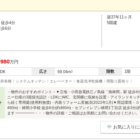
築37年11ヶ月
 徒歩4分
5階建
徒歩6分
,980
万円
広さ
階数
1階
LDK
69.04m
2
所有権
システムキッチン
エレベーター
食器洗浄乾燥機
間取り図有り
－物件のおすすめポイント－▼立地・小田急電鉄江ノ島線「南林間」駅 徒歩4
ニー仕様の3面採光設計・LDKにWIC、玄関横に収納を設置・アイランドキッ
ト
ら続く専用庭(使用料無償)・内装リフォーム実施済(2022年1月)▼周辺環境・スー
460m)・林間小学校 徒歩6分(約460m)・セブンイレブン林間1丁目店 徒歩3分
ます ━━━━━・・・物件の詳細・ご相談はお気軽にお問い合わせください。
お気に入りに