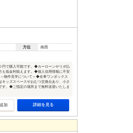
方位
南西
０円で購入可能です。◆カーローンやリボ払
方も低金利狙えます。◆個人信用情報に不安
♪～物件見学について～◆全車ワンボックス
はキッズスペースやおむつ交換台あり、小さ
です。◆ご指定の場所まで無料送迎いたしま
詳細を見る
追加