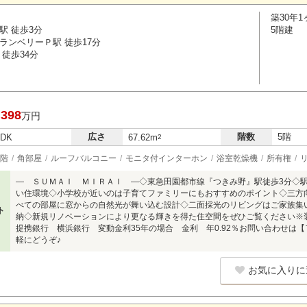
築30年1
駅 徒歩3分
5階建
ランベリーＰ駅 徒歩17分
徒歩34分
,398
万円
広さ
階数
5階
LDK
67.62m
2
階
角部屋
ルーフバルコニー
モニタ付インターホン
浴室乾燥機
所有権
― ＳＵＭＡＩ ＭＩＲＡＩ ―◇東急田園都市線『つきみ野』駅徒歩3分◇
い住環境◇小学校が近いのは子育てファミリーにもおすすめのポイント◇三方
べての部屋に窓からの自然光が舞い込む設計◇二面採光のリビングはご家族集い
ト
納◇新規リノベーションにより更なる輝きを得た住空間をぜひご覧ください
提携銀行 横浜銀行 変動金利35年の場合 金利 年0.92％お問い合わせは【フリ
軽にどうぞ♪
お気に入りに