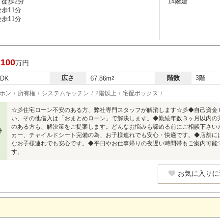
 徒歩2分
14階建
歩11分
歩11分
,100
万円
広さ
階数
3階
LDK
67.86m
2
ホン
所有権
システムキッチン
2階以上
宅配ボックス
☆彡住宅ローン不安のある方、弊社専門スタッフが解消します☆彡◆自己資金
い、その他借入は「おまとめローン」で解決します。◆勤続年数３ヶ月以内の
のある方も、解決策をご提案します。どんなお悩みも諦める前にご相談下さい
ト
カー、チャイルドシート完備の為、お子様連れでも安心・快適です。◆店舗に
なお子様連れでも安心です。◆平日やお仕事帰りの夜遅い時間帯もご案内可能
す。
お気に入りに