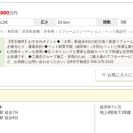
,880
万円
広さ
階数
5階
SLDK
63.6m
2
り
角部屋
浴室乾燥機
所有権
リフォームリノベーション
ペット相談可
【売主物件】おすすめポイント◆「大和」駅徒歩4分の好立地！新規リフォーム
き陽当たり・通風良好♪◆ペット飼育可能（細則有）♪大切なペットと快適な新
ト
む対面キッチンを採用♪◆広々ダイニングと豊富な収納スペースで快適な住空
も快適です。◆工務店グループ施工・管理のため、ご購入後のアフターサービ
ど、お気軽にお問い合わせください♪【伊沢不動産】046-275-2232
お気に入りに
４
築30年7ヶ月
駅 徒歩7分
地上4階地下1階建
駅 徒歩8分