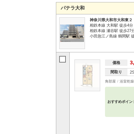
パテラ大和
神奈川県大和市大和東２
相鉄本線 大和駅 徒歩4分
相鉄本線 瀬谷駅 徒歩27
小田急江ノ島線 鶴間駅 徒
3
価格
間取り
2
角部屋
浴室乾燥
おすすめポイン