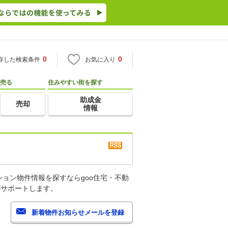
0
0
存した検索条件
お気に入り
売る
住みやすい街を探す
助成金
売却
情報
ョン物件情報を探すならgoo住宅・不動
がサポートします。