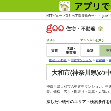
NTTグループ運営の不動産総合サイト goo
借りる
マンションを買う
店舗･
賃貸
新築
中
事業用
住宅・不動産
>
中古マンション
>
首都圏
>
大和市(神奈川県)の
神奈川県大和市の中古売マンション、中
産。価格・広さ・間取り・写真・人気のこ
探したい物件のエリア・検索条件を