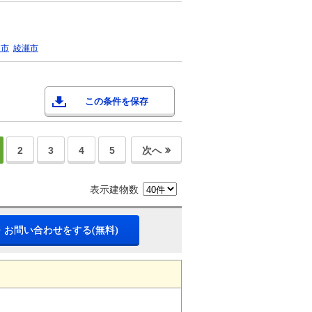
間市
綾瀬市
この条件を保存
2
3
4
5
次へ
表示建物数
・お問い合わせをする(無料)