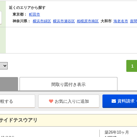
近くのエリアから探す
東京都：
町田市
神奈川県：
横浜市緑区
横浜市瀬谷区
相模原市南区
大和市
海老名市
座
1
間取り図付き表示
お気に入りに追加
資料請求
サイドテスウアリ
築26年10ヶ月