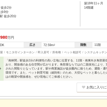
築18年11ヶ月
 徒歩2分
14階建
徒歩9分
駅 徒歩20分
,980
万円
広さ
階数
11階
LDK
72.59m
2
屋
モニタ付インターホン
即入居可
所有権
ペット相談可
システムキッチ
「南林間」駅徒歩2分の利便性の高い立地に位置する、11階・南東向き角部屋
おり、開放感のある住空間が広がります。角部屋ならではの二面採光により、
ト
された間取りとなっています。駅や商業施設が徒歩圏内に揃うため、通勤・通
環境です。また、ペット飼育可能（細則有）のため、大切なペットと暮らした
はの眺望や開放感を、ぜひ現地にてご体感ください。
お気に入りに