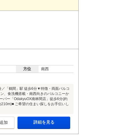
方位
南西
分／「鶴間」駅 徒歩6分▼特徴・両面バルコ
チン、食洗機搭載・南西向きのバルコニーか
パー「OdakyuOX南林間店」徒歩6分(約
(約210m)■ ご希望の住まい探しをお手伝いし
詳細を見る
追加