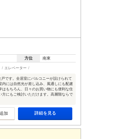
方位
南東
ン
エレベーター
住戸です。全居室にバルコニーが設けられて
室内には自然光が差し込み、風通しにも配慮
学はもちろん、日々のお買い物にも便利な住
い方にもご検討いただけます。高層階ならで
詳細を見る
追加