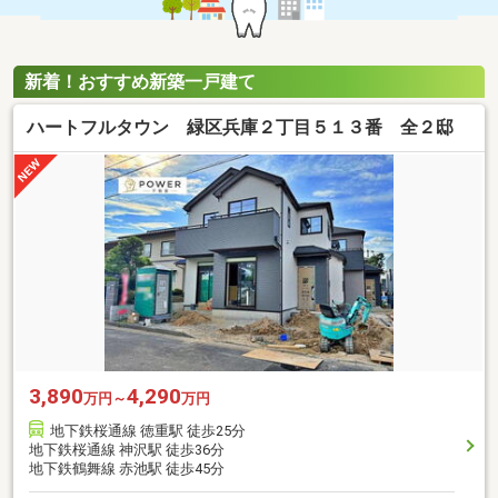
新着！おすすめ新築一戸建て
ハートフルタウン 緑区兵庫２丁目５１３番 全２邸
3,890
4,290
万円～
万円
地下鉄桜通線 徳重駅 徒歩25分
地下鉄桜通線 神沢駅 徒歩36分
地下鉄鶴舞線 赤池駅 徒歩45分