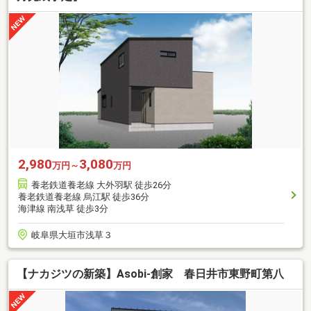
2,980
3,080
万円～
万円
養老鉄道養老線 大外羽駅 徒歩26分
養老鉄道養老線 烏江駅 徒歩36分
海津線 南浅草 徒歩3分
岐阜県大垣市浅草３
【ナカジツの新築】Asobi-創家 春日井市東野町第八