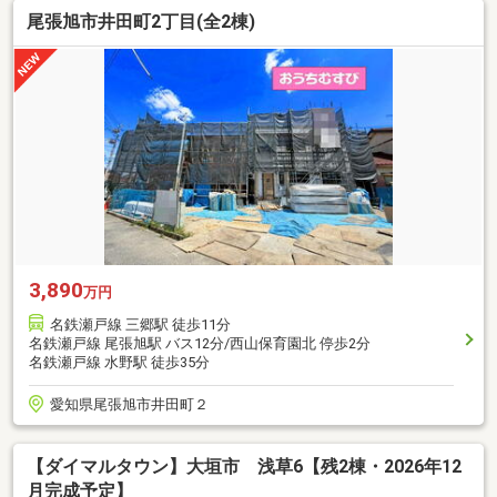
尾張旭市井田町2丁目(全2棟)
3,890
万円
名鉄瀬戸線 三郷駅 徒歩11分
名鉄瀬戸線 尾張旭駅 バス12分/西山保育園北 停歩2分
名鉄瀬戸線 水野駅 徒歩35分
愛知県尾張旭市井田町２
【ダイマルタウン】大垣市 浅草6【残2棟・2026年12
月完成予定】