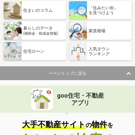
「住みたい街」
住まいのコラム
を見つけよう
暮らしのデータ
家賃相場
(補助金・助成金情報)
人気タウン
住宅ローン
ランキング
ページトップに戻る
goo住宅・不動産
アプリ
大手不動産サイト
物件
の
を