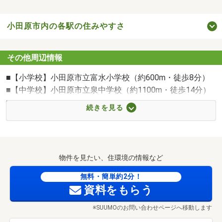
小田原市内の各駅の住みやすさ
その他周辺情報
■【小学校】小田原市立富水小学校（約600m・徒歩8分）
■【中学校】小田原市立泉中学校（約1100m・徒歩14分）
■【駅】富水駅(小田急 小田原線)（約780m・徒歩10分）
続きを見る
■【幼稚園・保育園】小田原市立報徳幼稚園（約970m・徒
歩13分）
■【スーパー】マックスバリュ南足柄岩原店（約1100m・
徒歩14分）
物件を見たい、住環境の情報など
■【スーパー】そうてつローゼン富水店（約660m・徒歩9
分）
無料・簡単約2分！
資料をもらう
■【ドラッグストア】ドラッグストアコスモス（約210m・
徒歩3分）
※SUUMOのお問い合わせページへ移動します
■【ホームセンター】ビーバートザン富水店（約520m・徒