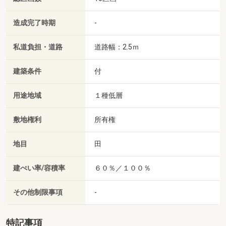
造成完了時期
-
私道負担・道路
道路幅：2.5ｍ
建築条件
付
用途地域
１種低層
敷地権利
所有権
地目
田
建ぺい率/容積率
６０％／１００％
その他制限事項
-
特記事項