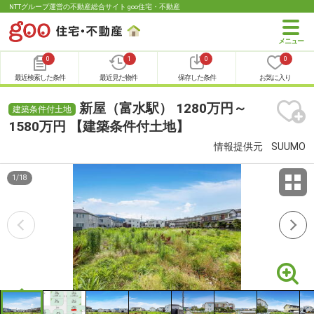
NTTグループ運営の不動産総合サイト goo住宅・不動産
0
1
0
0
最近検索した条件
最近見た物件
保存した条件
お気に入り
新屋（富水駅） 1280万円～
建築条件付土地
1580万円 【建築条件付土地】
情報提供元
SUUMO
1
/
18