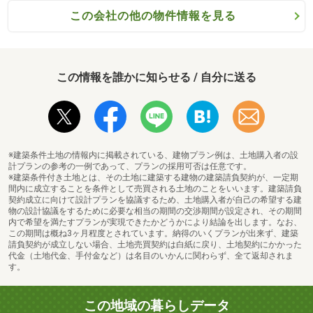
この会社の他の物件情報を見る
この情報を誰かに知らせる / 自分に送る
※建築条件土地の情報内に掲載されている、建物プラン例は、土地購入者の設
計プランの参考の一例であって、プランの採用可否は任意です。
※建築条件付き土地とは、その土地に建築する建物の建築請負契約が、一定期
間内に成立することを条件として売買される土地のことをいいます。建築請負
契約成立に向けて設計プランを協議するため、土地購入者が自己の希望する建
物の設計協議をするために必要な相当の期間の交渉期間が設定され、その期間
内で希望を満たすプランが実現できたかどうかにより結論を出します。なお、
この期間は概ね3ヶ月程度とされています。納得のいくプランが出来ず、建築
請負契約が成立しない場合、土地売買契約は白紙に戻り、土地契約にかかった
代金（土地代金、手付金など）は名目のいかんに関わらず、全て返却されま
す。
この地域の暮らしデータ