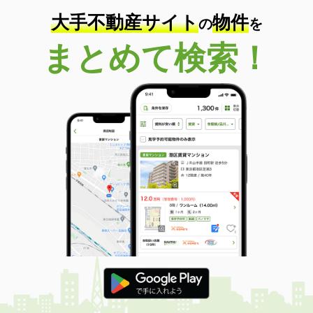
大手不動産サイト
物件
の
を
まとめて検索！