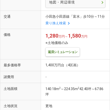
地図・周辺環境
交通
小田急小田原線「富水」歩10分～11分
乗り換え検索
価格
1,280
1,580
万円～
万円
※土地価格のみ
返済シミュレーション
最多価格帯
1,400万円台（4区画）
諸費用
-
2
2
土地面積
140.18m
～224.35m
42.40坪～67.86
坪
土地状況
更地