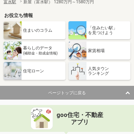
富水駅
新屋（富水駅） 1280万円～1580万円
お役立ち情報
「住みたい駅」
住まいのコラム
を見つけよう
暮らしのデータ
家賃相場
(補助金・助成金情報)
人気タウン
住宅ローン
ランキング
ページトップに戻る
goo住宅・不動産
アプリ