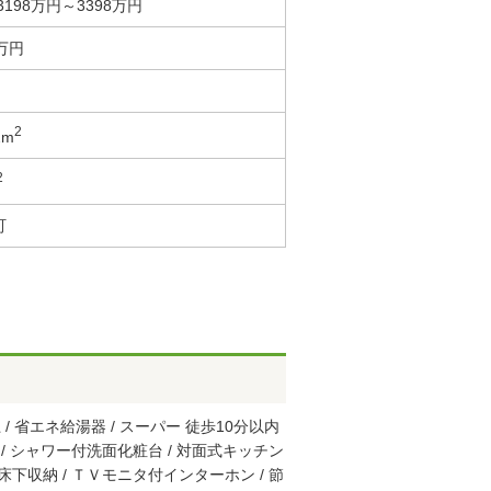
198万円～3398万円
8万円
2
2m
2
町
 / 省エネ給湯器 / スーパー 徒歩10分以内
 庭 / シャワー付洗面化粧台 / 対面式キッチン
/ 床下収納 / ＴＶモニタ付インターホン / 節