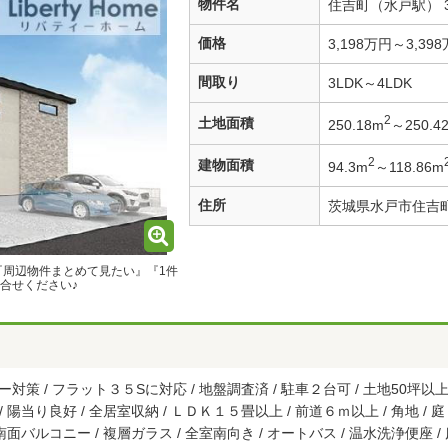
物件名
住吉町（水戸駅） 3
価格
3,198万円～3,39
間取り
3LDK～4LDK
2
土地面積
250.18m
～250.4
2
建物面積
94.3m
～118.86m
住所
茨城県水戸市住吉
『周辺物件まとめて見たい』『1件
合せください♪
策 / フラット３５Sに対応 / 地盤調査済 / 駐車２台可 / 土地50坪以上
 / 陽当り良好 / 全居室収納 / ＬＤＫ１５畳以上 / 前道６ｍ以上 / 角地 /
/ 南面バルコニー / 複層ガラス / 全室南向き / オートバス / 温水洗浄便座 