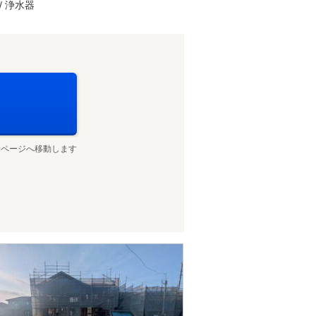
/ 浄水器
せページへ移動します