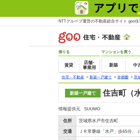
NTTグループ運営の不動産総合サイト goo
借りる
マンションを買う
店舗･
賃貸
新築
中
事業用
住宅・不動産
>
新築一戸建て
>
首都圏
>
茨
住吉町（水
新築一戸建て
情報提供元
SUUMO
住所
茨城県水戸市住吉町
交通
ＪＲ常磐線「水戸」歩65分、