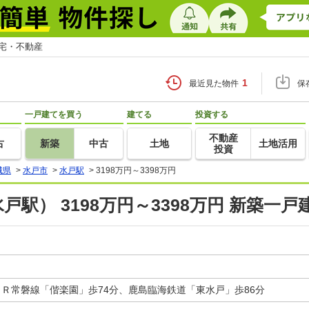
住宅・不動産
1
最近見た物件
保
一戸建てを買う
建てる
投資する
不動産
古
新築
中古
土地
土地活用
投資
城県
>
水戸市
>
水戸駅
>
3198万円～3398万円
戸駅） 3198万円～3398万円 新築一
ＪＲ常磐線「偕楽園」歩74分、鹿島臨海鉄道「東水戸」歩86分