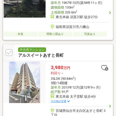
築年月
1967年10月(築58年11ヶ月)
2
建物面積
130m
2
土地面積
203.6m
東北本線 須賀川駅 徒歩27分
福島県須賀川市八幡山
木造
間取り図あり
写真あり
中古売マンション
アルスイートあすと長町
3,980
万円
利回り
-
2
3SLDK (90.84m
)
5階/14階建
築年月
2013年12月(築12年9ヶ月)
総戸数
91戸
東北本線 太子堂駅 徒歩4分
その他の交通
宮城県仙台市太白区あすと長町３
丁目