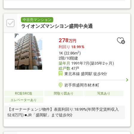
中古売マンション
ライオンズマンシヨン盛岡中央通
278
万円
利回り
18.99％
2
1K (22.86m
)
2階/10階建
築年月
1991年7月(築35年2ヶ月)
総戸数
47戸
東北本線 盛岡駅 徒歩9分
岩手県盛岡市材木町
RC造SRC造
間取り図あり
写真あり
エレベーターあり
【オーナーチェンジ物件】表面利回り:18.99%(年間予定賃料収入
52.8万円) ■JR「盛岡駅」まで徒歩9分