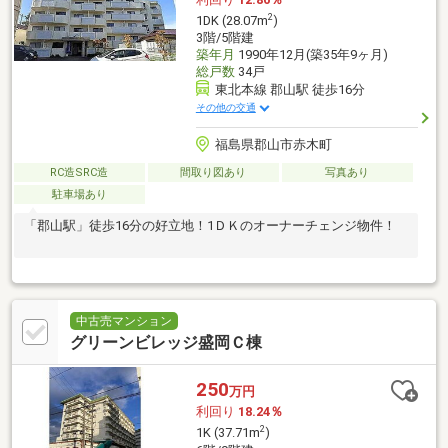
2
1DK (28.07m
)
3階/5階建
築年月
1990年12月(築35年9ヶ月)
総戸数
34戸
東北本線 郡山駅 徒歩16分
その他の交通
福島県郡山市赤木町
RC造SRC造
間取り図あり
写真あり
駐車場あり
「郡山駅」徒歩16分の好立地！1ＤＫのオーナーチェンジ物件！
中古売マンション
グリーンビレッジ盛岡Ｃ棟
250
万円
利回り
18.24％
2
1K (37.71m
)