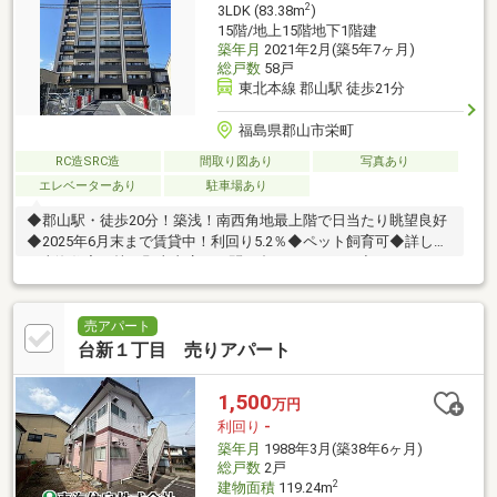
2
3LDK (83.38m
)
15階/地上15階地下1階建
築年月
2021年2月(築5年7ヶ月)
総戸数
58戸
東北本線 郡山駅 徒歩21分
福島県郡山市栄町
RC造SRC造
間取り図あり
写真あり
エレベーターあり
駐車場あり
◆郡山駅・徒歩20分！築浅！南西角地最上階で日当たり眺望良好
◆2025年6月末まで賃貸中！利回り5.2％◆ペット飼育可◆詳しく
は東海住宅（株）郡山支店へお問い合わせください◆
売アパート
台新１丁目 売りアパート
1,500
万円
利回り
-
築年月
1988年3月(築38年6ヶ月)
総戸数
2戸
2
建物面積
119.24m