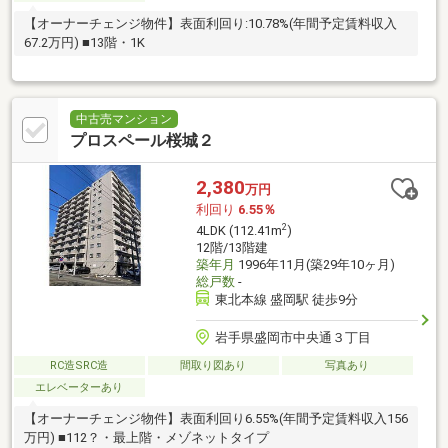
【オーナーチェンジ物件】表面利回り:10.78%(年間予定賃料収入
67.2万円) ■13階・1K
中古売マンション
プロスペール桜城２
2,380
万円
利回り
6.55％
2
4LDK (112.41m
)
12階/13階建
築年月
1996年11月(築29年10ヶ月)
総戸数
-
東北本線 盛岡駅 徒歩9分
岩手県盛岡市中央通３丁目
RC造SRC造
間取り図あり
写真あり
エレベーターあり
【オーナーチェンジ物件】表面利回り6.55%(年間予定賃料収入156
万円) ■112？・最上階・メゾネットタイプ