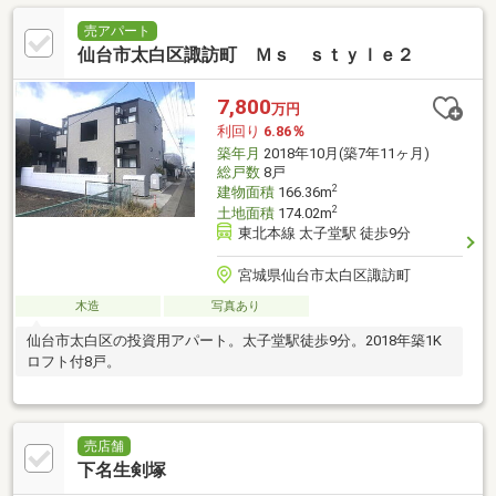
売アパート
仙台市太白区諏訪町 Ｍｓ ｓｔｙｌｅ２
7,800
万円
利回り
6.86％
築年月
2018年10月(築7年11ヶ月)
総戸数
8戸
2
建物面積
166.36m
2
土地面積
174.02m
東北本線 太子堂駅 徒歩9分
宮城県仙台市太白区諏訪町
木造
写真あり
仙台市太白区の投資用アパート。太子堂駅徒歩9分。2018年築1K
ロフト付8戸。
売店舗
下名生剣塚