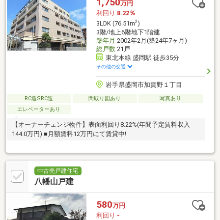
1,750
万円
利回り
8.22％
2
3LDK (76.51m
)
3階/地上6階地下1階建
築年月
2002年2月(築24年7ヶ月)
総戸数
21戸
東北本線 盛岡駅 徒歩35分
その他の交通
岩手県盛岡市加賀野１丁目
RC造SRC造
間取り図あり
写真あり
エレベーターあり
【オーナーチェンジ物件】表面利回り8.22%(年間予定賃料収入
144.0万円) ■月額賃料12万円にて賃貸中!
中古売戸建住宅
八幡山戸建
580
万円
利回り
-