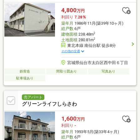
4,800
万円
利回り
7.28％
築年月
1986年11月(築39年10ヶ月)
総戸数
6戸
2
建物面積
238.48m
2
土地面積
280.81m
東北本線 南仙台駅 徒歩8分
その他の交通
宮城県仙台市太白区西中田６丁目
鉄骨造
間取り図あり
写真あり
駐車場あり
売アパート
グリーンライフしらさわ
1,600
万円
利回り
-
築年月
1993年5月(築33年4ヶ月)
総戸数
6戸