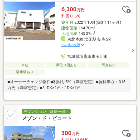
6,300
万円
利回り
5％
築年月
2022年10月(築3年11ヶ月)
2
建物面積
164.78m
2
土地面積
143.37m
東北本線 塩釜駅 徒歩5分
その他の交通
宮城県塩竈市東玉川町
木造
間取り図あり
写真あり
駐車場あり
■オーナーチェンジ物件■利回り5％（満室想定）■賃料年収：315
万円（満室想定）■3LDK×2戸・1DK×1戸
売マンション（建物一部）
メゾン・ド・ビュート
300
万円
利回り
12.86％