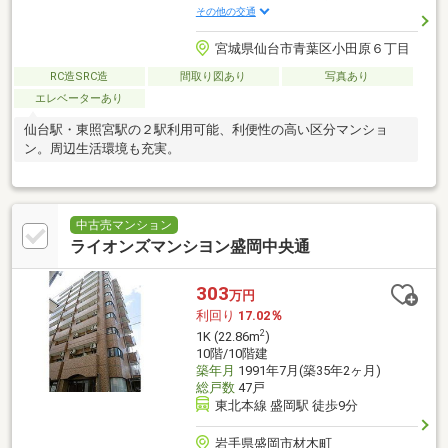
その他の交通
宮城県仙台市青葉区小田原６丁目
RC造SRC造
間取り図あり
写真あり
エレベーターあり
仙台駅・東照宮駅の２駅利用可能、利便性の高い区分マンショ
ン。周辺生活環境も充実。
中古売マンション
ライオンズマンシヨン盛岡中央通
303
万円
利回り
17.02％
2
1K (22.86m
)
10階/10階建
築年月
1991年7月(築35年2ヶ月)
総戸数
47戸
東北本線 盛岡駅 徒歩9分
岩手県盛岡市材木町