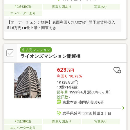
RC造SRC造
間取り図あり
写真あり
エレベーターあり
【オーナーチェンジ物件】表面利回り:17.02%(年間予定賃料収入
51.6万円) ■最上階・南東向き
中古売マンション
ライオンズマンション開運橋
623
万円
利回り
10.78％
2
1K (28.85m
)
13階/14階建
築年月
1993年6月(築33年3ヶ月)
総戸数
-
東北本線 盛岡駅 徒歩6分
岩手県盛岡市大沢川原３丁目
RC造SRC造
間取り図あり
写真あり
エレベーターあり