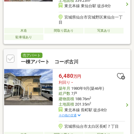
土地面積
339.23m
東北本線 東仙台駅 徒歩8分
宮城県仙台市宮城野区東仙台一丁
目
木造
間取り図あり
写真あり
駐車場あり
売アパート
一棟アパート コーポ古川
6,480
万円
利回り
-
築年月
1980年9月(築46年)
総戸数
7戸
2
建物面積
188.76m
2
土地面積
201.35m
東北本線 長町駅 徒歩8分
その他の交通
宮城県仙台市太白区長町７丁目