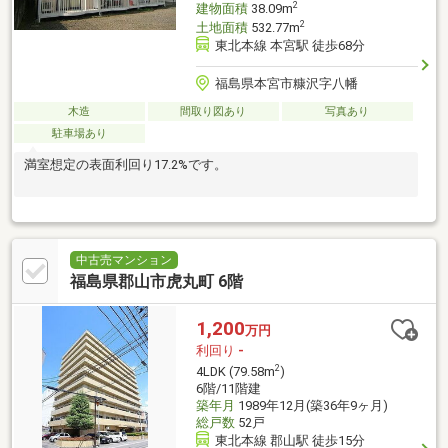
2
建物面積
38.09m
2
土地面積
532.77m
東北本線 本宮駅 徒歩68分
福島県本宮市糠沢字八幡
木造
間取り図あり
写真あり
駐車場あり
満室想定の表面利回り17.2%です。
中古売マンション
福島県郡山市虎丸町 6階
1,200
万円
利回り
-
2
4LDK (79.58m
)
6階/11階建
築年月
1989年12月(築36年9ヶ月)
総戸数
52戸
東北本線 郡山駅 徒歩15分