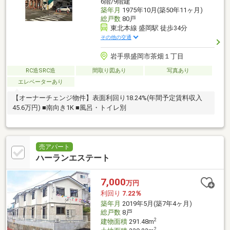
6階/9階建
築年月
1975年10月(築50年11ヶ月)
総戸数
80戸
東北本線 盛岡駅 徒歩34分
その他の交通
岩手県盛岡市茶畑１丁目
RC造SRC造
間取り図あり
写真あり
エレベーターあり
【オーナーチェンジ物件】表面利回り18.24%(年間予定賃料収入
45.6万円) ■南向き1K ■風呂・トイレ別
売アパート
ハーランエステート
7,000
万円
利回り
7.22％
築年月
2019年5月(築7年4ヶ月)
総戸数
8戸
2
建物面積
291.48m
2