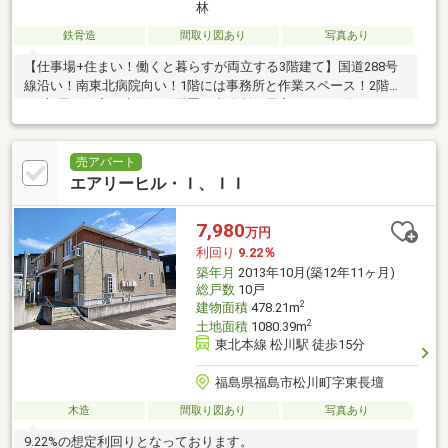
林
鉄骨造
間取り図あり
写真あり
【仕事場+住まい！働くと暮らすが両立する3階建て】国道288号
線沿い！南東北病院向い！1階には事務所と作業スペース！2階に
は7部屋の個室と水廻りを配置！事務所や居宅としても使えます。
売アパート
エアリーヒル・Ｉ、ＩＩ
7,980
万円
利回り
9.22％
築年月
2013年10月(築12年11ヶ月)
総戸数
10戸
2
建物面積
478.21m
2
土地面積
1080.39m
東北本線 松川駅 徒歩15分
福島県福島市松川町字東長壇
木造
間取り図あり
写真あり
9.22%の想定利回りとなっております。