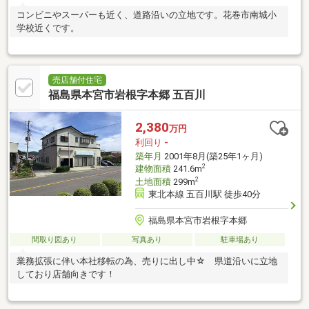
コンビニやスーパーも近く、道路沿いの立地です。花巻市南城小
学校近くです。
売店舗付住宅
福島県本宮市岩根字本郷 五百川
2,380
万円
利回り
-
築年月
2001年8月(築25年1ヶ月)
2
建物面積
241.6m
2
土地面積
299m
東北本線 五百川駅 徒歩40分
福島県本宮市岩根字本郷
間取り図あり
写真あり
駐車場あり
業務拡張に伴い本社移転の為、売りに出し中☆ 県道沿いに立地
しており店舗向きです！