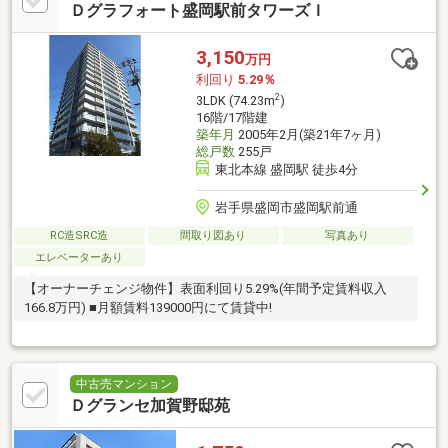
Ｄグラフォート盛岡駅前タワーズＩ
3,150
万円
利回り
5.29％
2
3LDK (74.23m
)
16階/17階建
築年月
2005年2月(築21年7ヶ月)
総戸数
255戸
東北本線 盛岡駅 徒歩4分
岩手県盛岡市盛岡駅前通
RC造SRC造
間取り図あり
写真あり
エレベーターあり
【オーナーチェンジ物件】表面利回り5.29%(年間予定賃料収入
166.8万円) ■月額賃料139000円にて賃貸中!
中古売マンション
Ｄグランセ加賀野邸苑