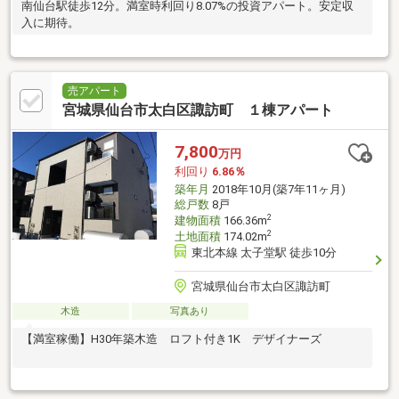
南仙台駅徒歩12分。満室時利回り8.07%の投資アパート。安定収
入に期待。
売アパート
宮城県仙台市太白区諏訪町 １棟アパート
7,800
万円
利回り
6.86％
築年月
2018年10月(築7年11ヶ月)
総戸数
8戸
2
建物面積
166.36m
2
土地面積
174.02m
東北本線 太子堂駅 徒歩10分
宮城県仙台市太白区諏訪町
木造
写真あり
【満室稼働】H30年築木造 ロフト付き1K デザイナーズ