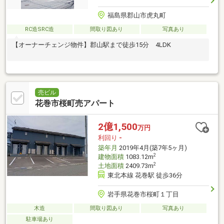
福島県郡山市虎丸町
RC造SRC造
間取り図あり
写真あり
【オーナーチェンジ物件】郡山駅まで徒歩15分 4LDK
売ビル
花巻市桜町売アパート
2億1,500
万円
利回り
-
築年月
2019年4月(築7年5ヶ月)
2
建物面積
1083.12m
2
土地面積
2409.73m
東北本線 花巻駅 徒歩36分
岩手県花巻市桜町１丁目
木造
間取り図あり
写真あり
駐車場あり