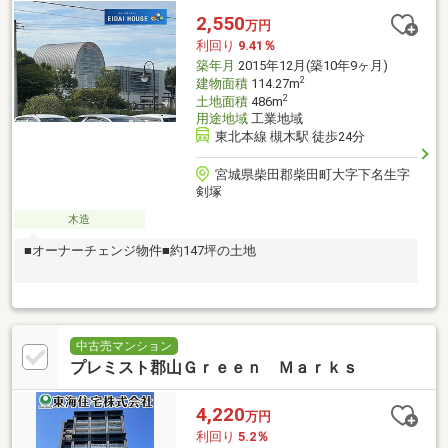
2,550
万円
利回り
9.41％
築年月
2015年12月(築10年9ヶ月)
2
建物面積
114.27m
2
土地面積
486m
用途地域
工業地域
東北本線 槻木駅 徒歩24分
宮城県柴田郡柴田町大字下名生字
剣塚
木造
■オーナーチェンジ物件■約147坪の土地
中古売マンション
プレミスト郡山Ｇｒｅｅｎ Ｍａｒｋｓ
4,220
万円
利回り
5.2％