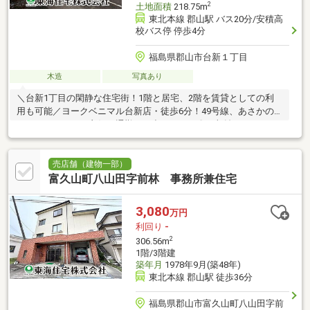
2
土地面積
218.75m
東北本線 郡山駅 バス20分/安積高
校バス停 停歩4分
福島県郡山市台新１丁目
木造
写真あり
＼台新1丁目の閑静な住宅街！1階と居宅、2階を賃貸としての利
用も可能／ヨークベニマル台新店・徒歩6分！49号線、あさかの
バイパスアクセス良好！通勤やお出かけにも〇！収益をはじめた
い方にもおすすめです！
売店舗（建物一部）
富久山町八山田字前林 事務所兼住宅
3,080
万円
利回り
-
2
306.56m
1階/3階建
築年月
1978年9月(築48年)
東北本線 郡山駅 徒歩36分
福島県郡山市富久山町八山田字前