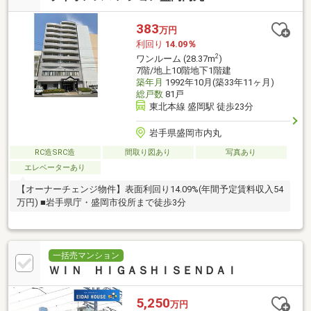
383
万円
利回り
14.09％
2
ワンルーム (28.37m
)
7階/地上10階地下1階建
築年月
1992年10月(築33年11ヶ月)
総戸数
81戸
東北本線 盛岡駅 徒歩23分
岩手県盛岡市内丸
RC造SRC造
間取り図あり
写真あり
エレベーターあり
【オーナーチェンジ物件】表面利回り14.09%(年間予定賃料収入54
万円) ■岩手県庁・盛岡市役所まで徒歩3分
一括売マンション
ＷＩＮ ＨＩＧＡＳＨＩＳＥＮＤＡＩ
5,250
万円