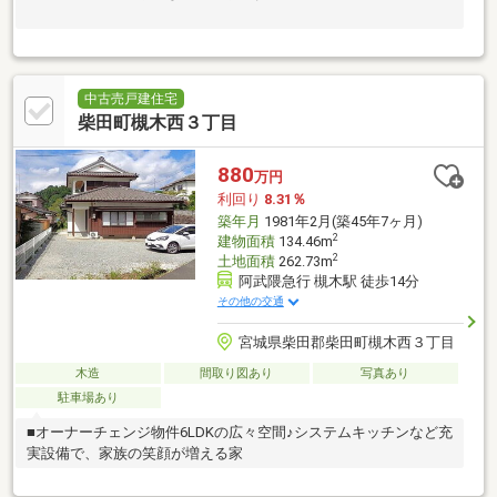
中古売戸建住宅
柴田町槻木西３丁目
880
万円
利回り
8.31％
築年月
1981年2月(築45年7ヶ月)
2
建物面積
134.46m
2
土地面積
262.73m
阿武隈急行 槻木駅 徒歩14分
その他の交通
宮城県柴田郡柴田町槻木西３丁目
木造
間取り図あり
写真あり
駐車場あり
■オーナーチェンジ物件6LDKの広々空間♪システムキッチンなど充
実設備で、家族の笑顔が増える家