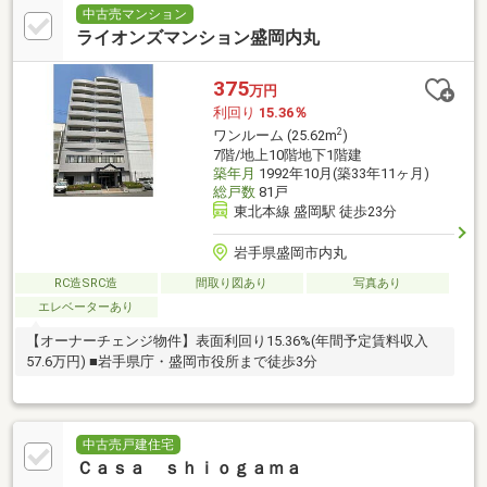
中古売マンション
ライオンズマンション盛岡内丸
375
万円
利回り
15.36％
2
ワンルーム (25.62m
)
7階/地上10階地下1階建
築年月
1992年10月(築33年11ヶ月)
総戸数
81戸
東北本線 盛岡駅 徒歩23分
岩手県盛岡市内丸
RC造SRC造
間取り図あり
写真あり
エレベーターあり
【オーナーチェンジ物件】表面利回り15.36%(年間予定賃料収入
57.6万円) ■岩手県庁・盛岡市役所まで徒歩3分
中古売戸建住宅
Ｃａｓａ ｓｈｉｏｇａｍａ