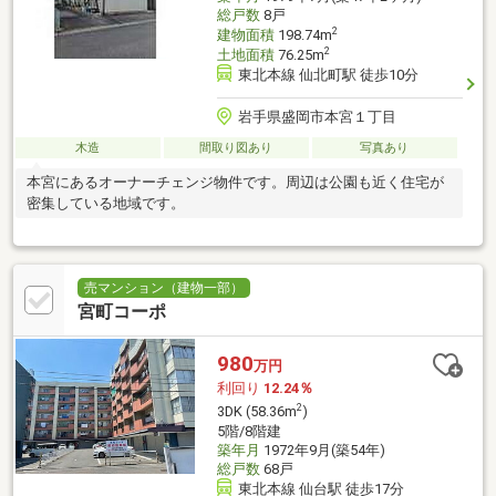
総戸数
8戸
2
建物面積
198.74m
2
土地面積
76.25m
東北本線 仙北町駅 徒歩10分
岩手県盛岡市本宮１丁目
木造
間取り図あり
写真あり
本宮にあるオーナーチェンジ物件です。周辺は公園も近く住宅が
密集している地域です。
売マンション（建物一部）
宮町コーポ
980
万円
利回り
12.24％
2
3DK (58.36m
)
5階/8階建
築年月
1972年9月(築54年)
総戸数
68戸
東北本線 仙台駅 徒歩17分