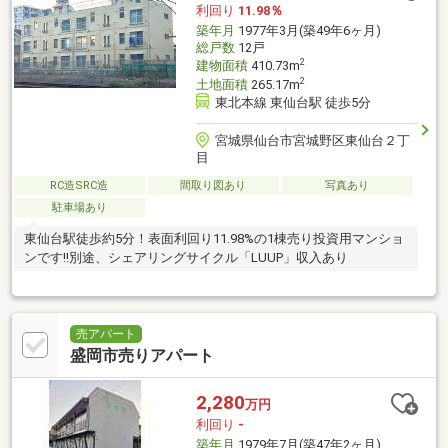
利回り
11.98％
築年月
1977年3月(築49年6ヶ月)
総戸数
12戸
2
建物面積
410.73m
2
土地面積
265.17m
東北本線 東仙台駅 徒歩5分
宮城県仙台市宮城野区東仙台２丁
目
RC造SRC造
間取り図あり
写真あり
駐車場あり
東仙台駅徒歩約5分！表面利回り11.98%の1棟売り投資用マンショ
ンです!!別途、シェアリングサイクル「LUUP」収入あり
売アパート
盛岡市売りアパート
2,280
万円
利回り
-
築年月
1979年7月(築47年2ヶ月)