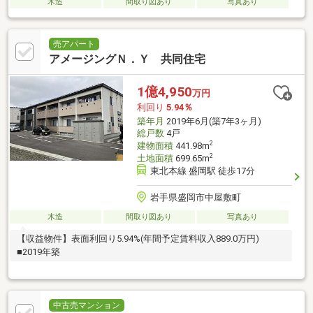
木造
間取り図あり
写真あり
売アパート
アメージングＮ．Ｙ 共同住宅
1億4,950
万円
利回り
5.94％
築年月
2019年6月(築7年3ヶ月)
総戸数
4戸
2
建物面積
441.98m
2
土地面積
699.65m
東北本線 盛岡駅 徒歩17分
岩手県盛岡市中屋敷町
木造
間取り図あり
写真あり
【収益物件】表面利回り5.94%(年間予定賃料収入889.0万円)
■2019年築
中古売マンション