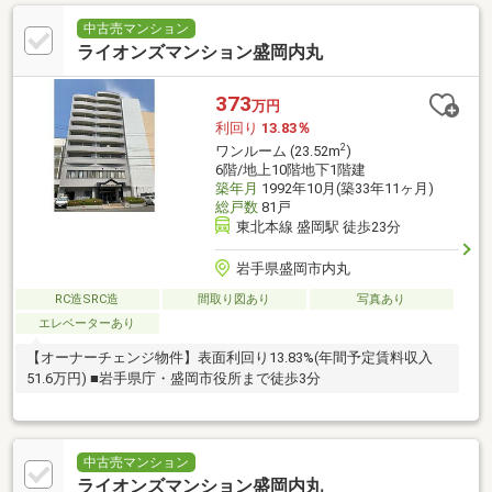
中古売マンション
ライオンズマンション盛岡内丸
373
万円
利回り
13.83％
2
ワンルーム (23.52m
)
6階/地上10階地下1階建
築年月
1992年10月(築33年11ヶ月)
総戸数
81戸
東北本線 盛岡駅 徒歩23分
岩手県盛岡市内丸
RC造SRC造
間取り図あり
写真あり
エレベーターあり
【オーナーチェンジ物件】表面利回り13.83%(年間予定賃料収入
51.6万円) ■岩手県庁・盛岡市役所まで徒歩3分
中古売マンション
ライオンズマンション盛岡内丸