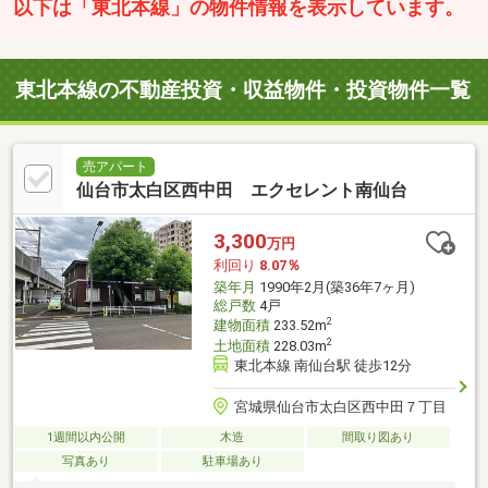
以下は「東北本線」の物件情報を表示しています。
東北本線の不動産投資・収益物件・投資物件一覧
売アパート
仙台市太白区西中田 エクセレント南仙台
3,300
万円
利回り
8.07％
築年月
1990年2月(築36年7ヶ月)
総戸数
4戸
2
建物面積
233.52m
2
土地面積
228.03m
東北本線 南仙台駅 徒歩12分
宮城県仙台市太白区西中田７丁目
1週間以内公開
木造
間取り図あり
写真あり
駐車場あり