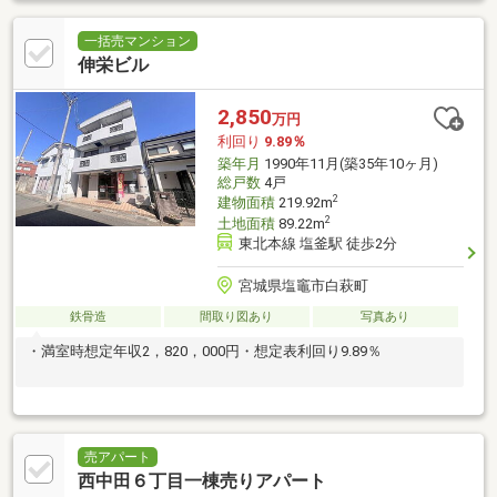
一括売マンション
伸栄ビル
2,850
万円
利回り
9.89％
築年月
1990年11月(築35年10ヶ月)
総戸数
4戸
2
建物面積
219.92m
2
土地面積
89.22m
東北本線 塩釜駅 徒歩2分
宮城県塩竈市白萩町
鉄骨造
間取り図あり
写真あり
・満室時想定年収2，820，000円・想定表利回り9.89％
売アパート
西中田６丁目一棟売りアパート