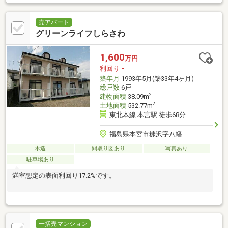
売アパート
グリーンライフしらさわ
1,600
万円
利回り
-
築年月
1993年5月(築33年4ヶ月)
総戸数
6戸
2
建物面積
38.09m
2
土地面積
532.77m
東北本線 本宮駅 徒歩68分
福島県本宮市糠沢字八幡
木造
間取り図あり
写真あり
駐車場あり
満室想定の表面利回り17.2%です。
一括売マンション