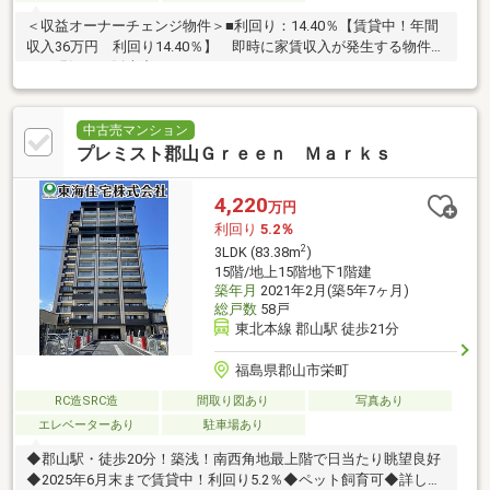
＜収益オーナーチェンジ物件＞■利回り：14.40％【賃貸中！年間
収入36万円 利回り14.40％】 即時に家賃収入が発生する物件で
す。現況にて販売中♪
中古売マンション
プレミスト郡山Ｇｒｅｅｎ Ｍａｒｋｓ
4,220
万円
利回り
5.2％
2
3LDK (83.38m
)
15階/地上15階地下1階建
築年月
2021年2月(築5年7ヶ月)
総戸数
58戸
東北本線 郡山駅 徒歩21分
福島県郡山市栄町
RC造SRC造
間取り図あり
写真あり
エレベーターあり
駐車場あり
◆郡山駅・徒歩20分！築浅！南西角地最上階で日当たり眺望良好
◆2025年6月末まで賃貸中！利回り5.2％◆ペット飼育可◆詳しく