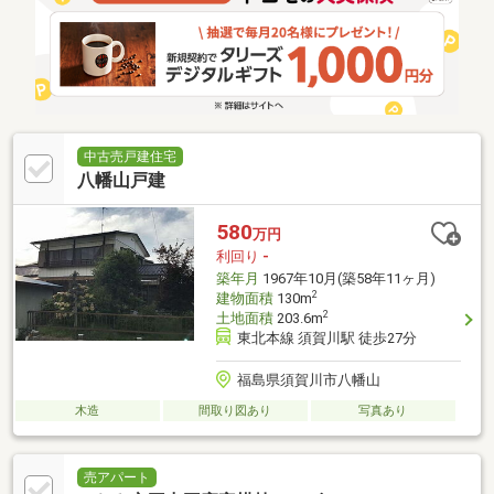
中古売戸建住宅
八幡山戸建
580
万円
利回り
-
築年月
1967年10月(築58年11ヶ月)
2
建物面積
130m
2
土地面積
203.6m
東北本線 須賀川駅 徒歩27分
福島県須賀川市八幡山
木造
間取り図あり
写真あり
売アパート