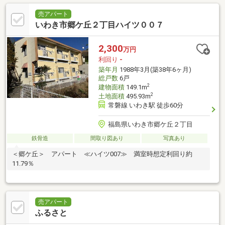
売アパート
いわき市郷ケ丘２丁目ハイツ００７
2,300
万円
利回り
-
築年月
1988年3月(築38年6ヶ月)
総戸数
6戸
2
建物面積
149.1m
2
土地面積
495.93m
常磐線 いわき駅 徒歩60分
福島県いわき市郷ケ丘２丁目
鉄骨造
間取り図あり
写真あり
＜郷ケ丘＞ アパート ≪ハイツ007≫ 満室時想定利回り約
11.79％
売アパート
ふるさと