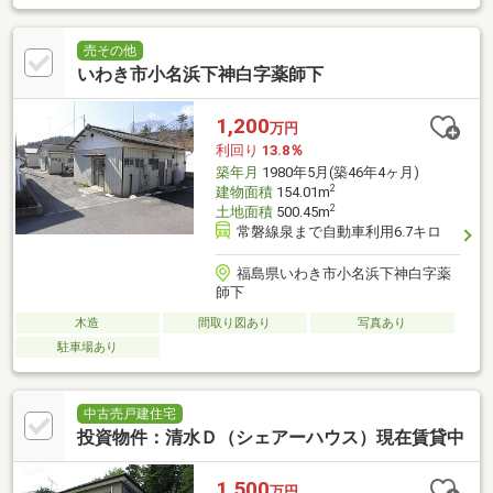
売その他
いわき市小名浜下神白字薬師下
1,200
万円
利回り
13.8％
築年月
1980年5月(築46年4ヶ月)
2
建物面積
154.01m
2
土地面積
500.45m
常磐線泉まで自動車利用6.7キロ
福島県いわき市小名浜下神白字薬
師下
木造
間取り図あり
写真あり
駐車場あり
中古売戸建住宅
投資物件：清水Ｄ（シェアーハウス）現在賃貸中
1,500
万円