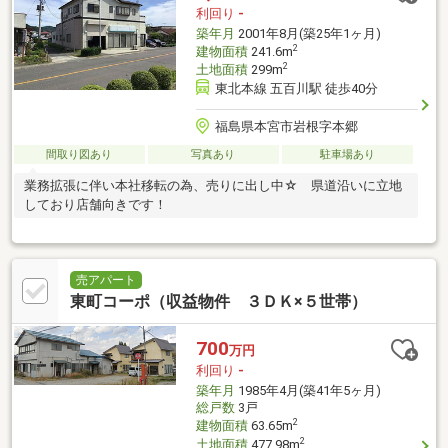
利回り
-
築年月
2001年8月(築25年1ヶ月)
2
建物面積
241.6m
2
土地面積
299m
東北本線 五百川駅 徒歩40分
福島県本宮市岩根字本郷
間取り図あり
写真あり
駐車場あり
業務拡張に伴い本社移転の為、売りに出し中☆ 県道沿いに立地
しており店舗向きです！
売アパート
東町コーポ（収益物件 ３ＤＫ×５世帯）
700
万円
利回り
-
築年月
1985年4月(築41年5ヶ月)
総戸数
3戸
2
建物面積
63.65m
2
土地面積
477.98m