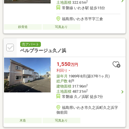
2
土地面積
322.61m
常磐線 いわき駅 徒歩15分
福島県いわき市平字三倉
鉄骨造
写真あり
売アパート
ベルプラージュ久ノ浜
1,550
万円
利回り
-
築年月
1989年8月(築37年1ヶ月)
総戸数
8戸
2
建物面積
317.96m
2
土地面積
487.31m
常磐線 久ノ浜駅 徒歩7分
福島県いわき市久之浜町久之浜字
御前田
木造
写真あり