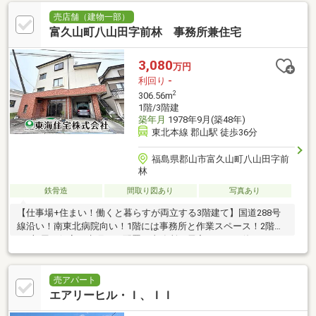
売店舗（建物一部）
富久山町八山田字前林 事務所兼住宅
3,080
万円
利回り
-
2
306.56m
1階/3階建
築年月
1978年9月(築48年)
東北本線 郡山駅 徒歩36分
福島県郡山市富久山町八山田字前
林
鉄骨造
間取り図あり
写真あり
【仕事場+住まい！働くと暮らすが両立する3階建て】国道288号
線沿い！南東北病院向い！1階には事務所と作業スペース！2階に
は7部屋の個室と水廻りを配置！事務所や居宅としても使えます。
売アパート
エアリーヒル・Ｉ、ＩＩ