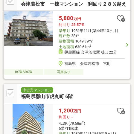
会津若松市 一棟マンション 利回り２８％越え
5,880
万円
利回り
28.57％
築年月
1981年11月(築44年10ヶ月)
総戸数
28戸
2
建物面積
1649.39m
2
土地面積
630.61m
磐越西線 会津若松駅 徒歩22分
福島県 会津若松市 宮町
RC造SRC造
写真あり
中古売マンション
福島県郡山市虎丸町 6階
1,200
万円
利回り
-
2
4LDK (79.58m
)
6階/11階建
築年月
1989年12月(築36年9ヶ月)