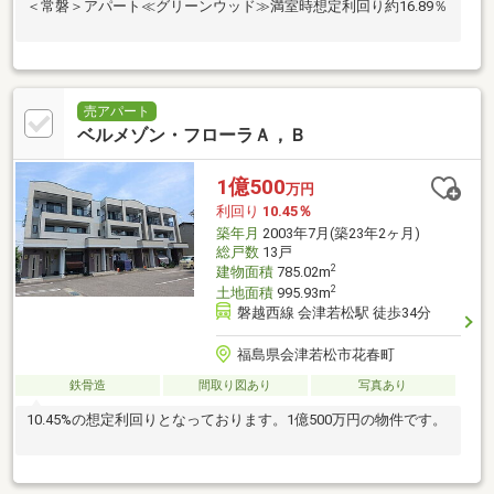
＜常磐＞アパート≪グリーンウッド≫満室時想定利回り約16.89％
売アパート
ベルメゾン・フローラＡ，Ｂ
1億500
万円
利回り
10.45％
築年月
2003年7月(築23年2ヶ月)
総戸数
13戸
2
建物面積
785.02m
2
土地面積
995.93m
磐越西線 会津若松駅 徒歩34分
福島県会津若松市花春町
鉄骨造
間取り図あり
写真あり
10.45%の想定利回りとなっております。1億500万円の物件です。