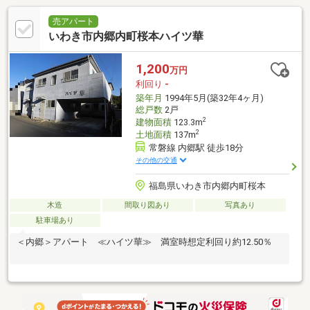
売アパート
いわき市内郷内町桜本ハイツ華
1,200
万円
利回り
-
築年月
1994年5月(築32年4ヶ月)
総戸数
2戸
2
建物面積
123.3m
2
土地面積
137m
常磐線 内郷駅 徒歩18分
その他の交通
福島県いわき市内郷内町桜本
木造
間取り図あり
写真あり
駐車場あり
＜内郷＞アパート ≪ハイツ華≫ 満室時想定利回り約12.50％