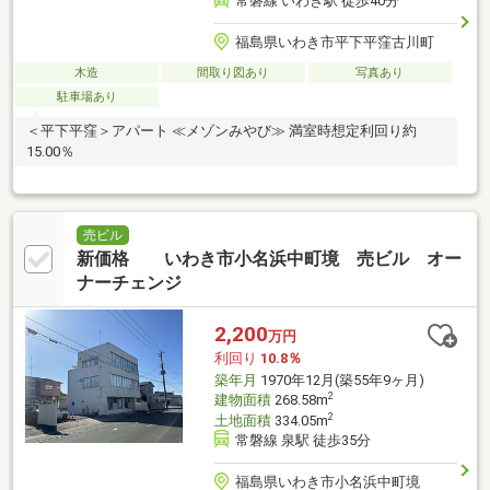
常磐線 いわき駅 徒歩40分
福島県いわき市平下平窪古川町
木造
間取り図あり
写真あり
駐車場あり
＜平下平窪＞アパート ≪メゾンみやび≫ 満室時想定利回り約
15.00％
売ビル
新価格 いわき市小名浜中町境 売ビル オー
ナーチェンジ
2,200
万円
利回り
10.8％
築年月
1970年12月(築55年9ヶ月)
2
建物面積
268.58m
2
土地面積
334.05m
常磐線 泉駅 徒歩35分
福島県いわき市小名浜中町境