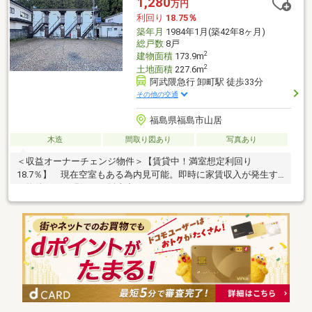
1,280
万円
利回り
18.75％
築年月
1984年1月(築42年8ヶ月)
総戸数
8戸
2
建物面積
173.9m
2
土地面積
227.6m
阿武隈急行 卸町駅 徒歩33分
その他の交通
福島県福島市山居
木造
間取り図あり
写真あり
＜収益オーナーチェンジ物件＞【賃貸中！満室想定利回り
18.7％】 現在空室もある為内見可能。即時に家賃収入が発生す
る物件です。現況にて販売中♪