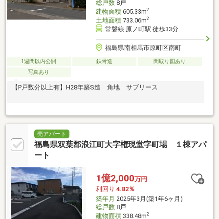
総戸数
8戸
2
建物面積
605.33m
2
土地面積
733.06m
常磐線 原ノ町駅 徒歩33分
福島県南相馬市原町区南町
1週間以内公開
鉄骨造
間取り図あり
写真あり
【P戸数分以上有】H28年築S造 角地 サブリース
売アパート
福島県双葉郡浪江町大字権現堂字町場 １棟アパ
ート
1億2,000
万円
利回り
4.82％
築年月
2025年3月(築1年6ヶ月)
総戸数
8戸
2
建物面積
338.48m