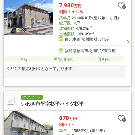
7,980
万円
利回り
9.22％
築年月
2013年10月(築12年11ヶ月)
総戸数
10戸
2
建物面積
478.21m
2
土地面積
1080.39m
東北本線 松川駅 徒歩15分
福島県福島市松川町字東長壇
木造
間取り図あり
写真あり
9.22%の想定利回りとなっております。
売アパート
いわき市平字杉平ハイツ杉平
870
万円
利回り
-
築年月
1982年9月(築44年)