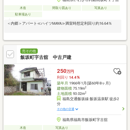
木造
間取り図あり
写真あり
駐車場あり
＜内郷＞アパート≪ハイツMAYA≫満室時想定利回り約16.64％
売その他
飯坂町字古舘 中古戸建
250
万円
利回り
14.4％
築年月
1966年1月(築60年8ヶ月)
2
建物面積
75.19m
2
土地面積
93.02m
福島交通飯坂線 飯坂温泉駅 徒歩2
分
その他の交通
福島県福島市飯坂町字古舘
木造
写真あり