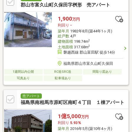
郡山市富久山町久保田字桝形 売アパート
1,900
万円
利回り
-
築年月
1982年8月(築44年1ヶ月)
総戸数
4戸
2
建物面積
198.74m
2
土地面積
317.68m
磐越西線 郡山富田駅 徒歩14分
福島県郡山市富久山町久保田
1週間以内公開
RC造SRC造
間取り図あり
写真あり
駐車場あり
売アパート
福島県南相馬市原町区南町４丁目 １棟アパート
1億5,000
万円
利回り
5.93％
築年月
2016年5月(築10年4ヶ月)