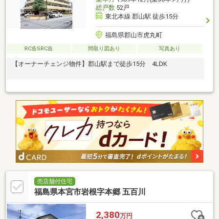
総戸数
52戸
東北本線 郡山駅 徒歩15分
福島県郡山市虎丸町
RC造SRC造
間取り図あり
写真あり
【オーナーチェンジ物件】郡山駅まで徒歩15分 4LDK
売店舗付住宅
福島県本宮市岩根字本郷 五百川
2,380
万円