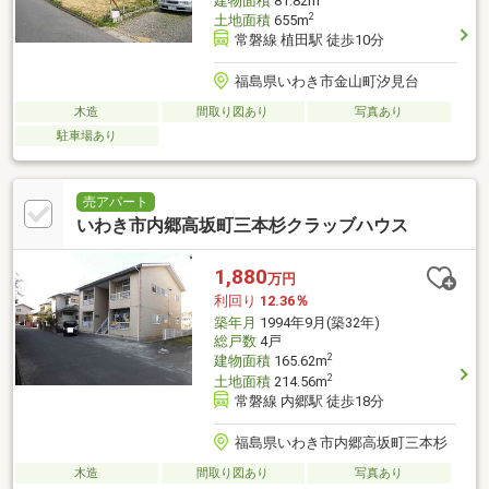
建物面積
81.82m
2
土地面積
655m
常磐線 植田駅 徒歩10分
福島県いわき市金山町汐見台
木造
間取り図あり
写真あり
駐車場あり
売アパート
いわき市内郷高坂町三本杉クラッブハウス
1,880
万円
利回り
12.36％
築年月
1994年9月(築32年)
総戸数
4戸
2
建物面積
165.62m
2
土地面積
214.56m
常磐線 内郷駅 徒歩18分
福島県いわき市内郷高坂町三本杉
木造
間取り図あり
写真あり