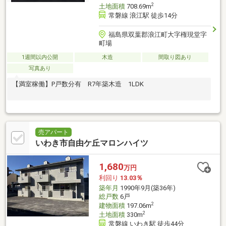
2
土地面積
708.69m
常磐線 浪江駅 徒歩14分
福島県双葉郡浪江町大字権現堂字
町場
1週間以内公開
木造
間取り図あり
写真あり
【満室稼働】P戸数分有 R7年築木造 1LDK
売アパート
いわき市自由ケ丘マロンハイツ
1,680
万円
利回り
13.03％
築年月
1990年9月(築36年)
総戸数
6戸
2
建物面積
197.06m
2
土地面積
330m
常磐線 いわき駅 徒歩44分