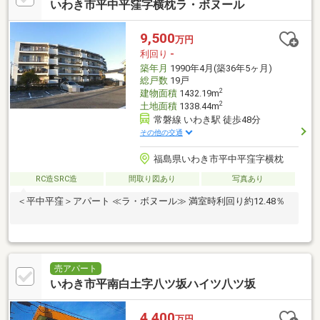
いわき市平中平窪字横枕ラ・ボヌール
9,500
万円
利回り
-
築年月
1990年4月(築36年5ヶ月)
総戸数
19戸
2
建物面積
1432.19m
2
土地面積
1338.44m
常磐線 いわき駅 徒歩48分
その他の交通
福島県いわき市平中平窪字横枕
RC造SRC造
間取り図あり
写真あり
＜平中平窪＞アパート ≪ラ・ボヌール≫ 満室時利回り約12.48％
売アパート
いわき市平南白土字八ツ坂ハイツ八ツ坂
4,400
万円