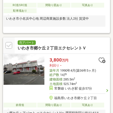
RC造SRC造
間取り図あり
写真あり
駐車場あり
いわき市小名浜中心地 周辺商業施設多数 法人2社 賃貸中
売アパート
いわき市郷ケ丘２丁目エクセレントＶ
3,800
万円
利回り
-
築年月
1990年4月(築36年5ヶ月)
総戸数
14戸
2
建物面積
285.5m
2
土地面積
525.74m
常磐線 いわき駅 徒歩57分
福島県いわき市郷ケ丘２丁目
鉄骨造
間取り図あり
写真あり
＜郷ケ丘＞アパート ≪エクセレントV≫ 満室時利回り約11.61％