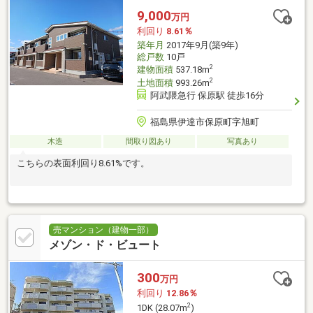
9,000
万円
利回り
8.61％
築年月
2017年9月(築9年)
総戸数
10戸
2
建物面積
537.18m
2
土地面積
993.26m
阿武隈急行 保原駅 徒歩16分
福島県伊達市保原町字旭町
木造
間取り図あり
写真あり
こちらの表面利回り8.61%です。
売マンション（建物一部）
メゾン・ド・ビュート
300
万円
利回り
12.86％
2
1DK (28.07m
)