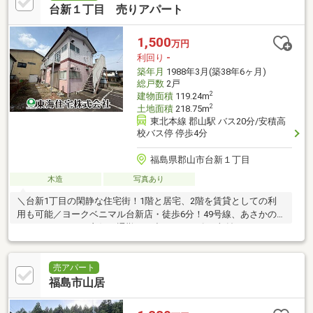
台新１丁目 売りアパート
1,500
万円
利回り
-
築年月
1988年3月(築38年6ヶ月)
総戸数
2戸
2
建物面積
119.24m
2
土地面積
218.75m
東北本線 郡山駅 バス20分/安積高
校バス停 停歩4分
福島県郡山市台新１丁目
木造
写真あり
＼台新1丁目の閑静な住宅街！1階と居宅、2階を賃貸としての利
用も可能／ヨークベニマル台新店・徒歩6分！49号線、あさかの
バイパスアクセス良好！通勤やお出かけにも〇！収益をはじめた
い方にもおすすめです！
売アパート
福島市山居