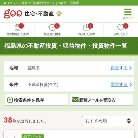
NTTグループ運営の不動産総合サイト goo住宅・不動産
1
0
0
0
最近検索した条件
最近見た物件
保存した条件
お気に入り
福島県の不動産投資・収益物件・投資物件一覧
地域
変更する
福島県
条件
変更する
不動産投資(全て)
検索条件を保存
新着メールを受取る
38
件
が該当しました。
売アパート