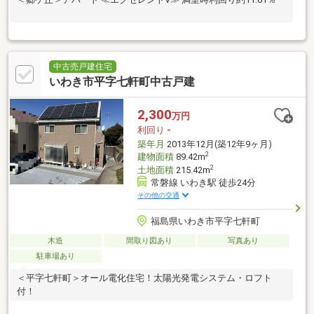
中古売戸建住宅
いわき市平字七軒町中古戸建
2,300
万円
利回り
-
築年月
2013年12月(築12年9ヶ月)
2
建物面積
89.42m
2
土地面積
215.42m
常磐線 いわき駅 徒歩24分
その他の交通
福島県いわき市平字七軒町
木造
間取り図あり
写真あり
駐車場あり
＜平字七軒町＞オール電化住宅！太陽光発電システム・ロフト
付！