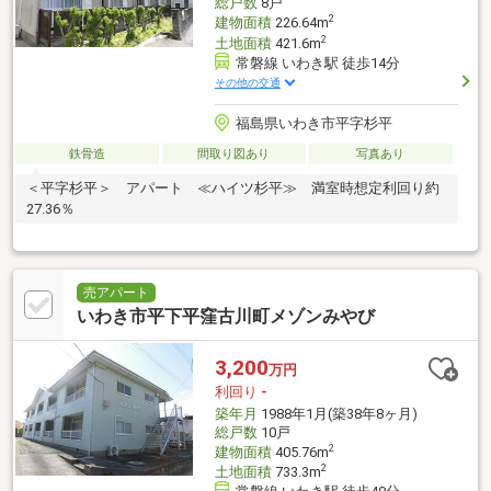
総戸数
8戸
2
建物面積
226.64m
2
土地面積
421.6m
常磐線 いわき駅 徒歩14分
その他の交通
福島県いわき市平字杉平
鉄骨造
間取り図あり
写真あり
＜平字杉平＞ アパート ≪ハイツ杉平≫ 満室時想定利回り約
27.36％
売アパート
いわき市平下平窪古川町メゾンみやび
3,200
万円
利回り
-
築年月
1988年1月(築38年8ヶ月)
総戸数
10戸
2
建物面積
405.76m
2
土地面積
733.3m