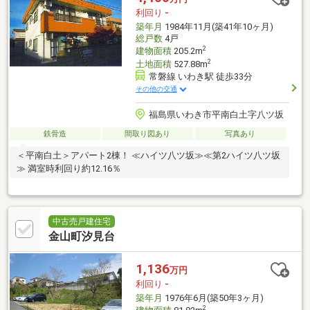
利回り
-
築年月
1984年11月(築41年10ヶ月)
総戸数
4戸
2
建物面積
205.2m
2
土地面積
527.88m
常磐線 いわき駅 徒歩33分
その他の交通
福島県いわき市平南白土字八ツ坂
鉄骨造
間取り図あり
写真あり
＜平南白土＞アパート2棟！ ≪ハイツ八ツ坂≫≪第2ハイツ八ツ坂
≫ 満室時利回り約12.16％
中古売戸建住宅
金山町汐見台
1,136
万円
利回り
-
築年月
1976年6月(築50年3ヶ月)
2