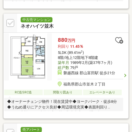
は東海住宅（株）郡山支店へお問い合わせください◆
中古売マンション
ネオハイツ並木
880
万円
利回り
11.45％
2
5LDK (89.41m
)
8階/地上12階地下8階建
築年月
1989年2月(築37年7ヶ月)
総戸数
79戸
磐越西線 郡山富田駅 徒歩21分
福島県郡山市並木２丁目
RC造SRC造
間取り図あり
エレベーターあり
◆オーナーチェンジ物件！現在賃貸中◆ヨークパーク・徒歩8分
◆うねめ通りにアクセス良好◆周辺環境充実◆表面利回り
11.45％◆詳しくは東海住宅（株）郡山支店へお問い合わせくださ
い◆
売アパート