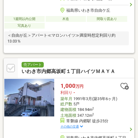
福島県いわき市自由ケ丘
1週間以内公開
木造
間取り図あり
写真あり
＜自由が丘＞アパート≪マロンハイツ≫満室時想定利回り約
13.03％
売アパート
いわき市内郷高坂町１丁目ハイツＭＡＹＡ
1,000
万円
利回り
-
築年月
1991年3月(築35年6ヶ月)
総戸数
5戸
2
建物面積
184.94m
2
土地面積
347.12m
常磐線 内郷駅 徒歩25分
その他の交通
福島県いわき市内郷高坂町１丁目