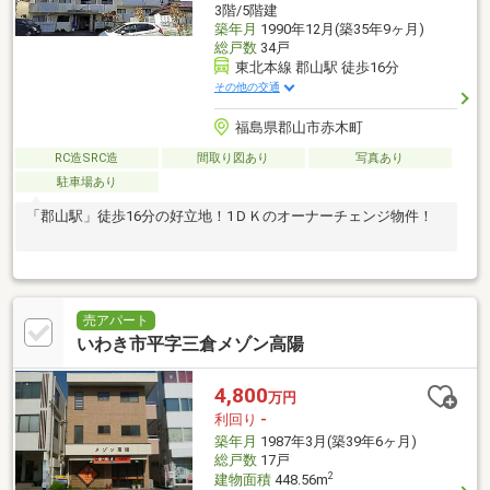
3階/5階建
築年月
1990年12月(築35年9ヶ月)
総戸数
34戸
東北本線 郡山駅 徒歩16分
その他の交通
福島県郡山市赤木町
RC造SRC造
間取り図あり
写真あり
駐車場あり
「郡山駅」徒歩16分の好立地！1ＤＫのオーナーチェンジ物件！
売アパート
いわき市平字三倉メゾン高陽
4,800
万円
利回り
-
築年月
1987年3月(築39年6ヶ月)
総戸数
17戸
2
建物面積
448.56m