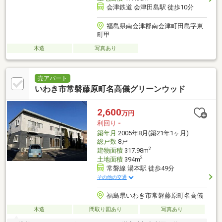
会津鉄道 会津田島駅 徒歩10分
福島県南会津郡南会津町田島字東
町甲
木造
写真あり
売アパート
いわき市常磐藤原町名高儀グリーンウッド
2,600
万円
利回り
-
築年月
2005年8月(築21年1ヶ月)
総戸数
8戸
2
建物面積
317.98m
2
土地面積
394m
常磐線 湯本駅 徒歩49分
その他の交通
福島県いわき市常磐藤原町名高儀
木造
間取り図あり
写真あり