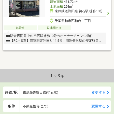
2
建物面積
431.72m
2
土地面積
291m
東武鉄道野田線 初石駅 徒歩10分
千葉県柏市西柏台１丁目
鉄骨造
駐車場あり
■■駅舎再開発中の初石駅徒歩10分のオーナーチェンジ物件
■■【RC＋S造】満室想定利回り11.5％！用途分散型の安定収益物
件。今後の資産価値上昇も期待できる好立地に位置する収益ビル
です。
1～3
件
路線/駅
変更する
東武鉄道野田線(初石駅)
条件
変更する
不動産投資(全て)