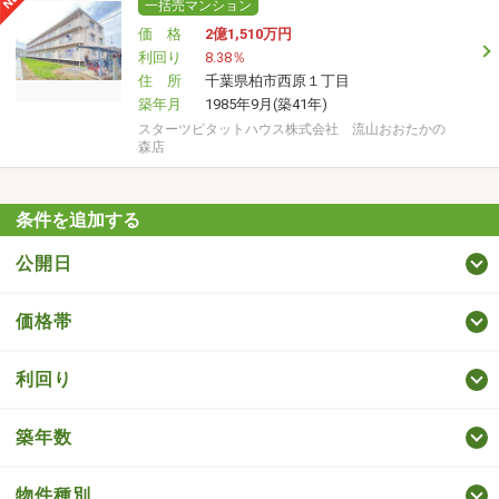
一括売マンション
価 格
2億1,510
万円
利回り
8.38％
住 所
千葉県柏市西原１丁目
築年月
1985年9月(築41年)
スターツピタットハウス株式会社 流山おおたかの
森店
条件を追加する
公開日
価格帯
利回り
築年数
物件種別