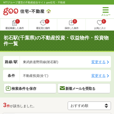
NTTグループ運営の不動産総合サイト goo住宅・不動産
1
0
0
0
最近検索した条件
最近見た物件
保存した条件
お気に入り
初石駅(千葉県)の不動産投資・収益物件・投資物
件一覧
路線/駅
変更する
東武鉄道野田線(初石駅)
条件
変更する
不動産投資(全て)
検索条件を保存
新着メールを受取る
3
件
が該当しました。