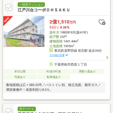
一括売マンション
江戸川台コーポＯＨＳＡＫＵ
2億1,510
万円
利回り
8.38％
築年月
1985年9月(築41年)
総戸数
24戸
2
建物面積
1441.44m
2
土地面積
1935m
東武鉄道野田線 初石駅 徒歩26分
その他の交通
千葉県柏市西原１丁目
本日公開
RC造SRC造
間取り図あり
写真あり
駐車場あり
敷地面積は広々585.33坪／バストイレ別、独立洗面、都市ガス／
満室稼働中！表面利回り8.5％。
売アパート