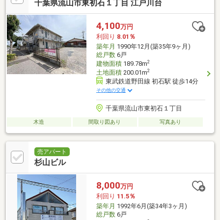
千葉県流山市東初石１丁目 江戸川台
4,100
万円
利回り
8.01％
築年月
1990年12月(築35年9ヶ月)
総戸数
6戸
2
建物面積
189.78m
2
土地面積
200.01m
東武鉄道野田線 初石駅 徒歩14分
その他の交通
千葉県流山市東初石１丁目
木造
間取り図あり
写真あり
売アパート
杉山ビル
8,000
万円
利回り
11.5％
築年月
1992年6月(築34年3ヶ月)
総戸数
6戸