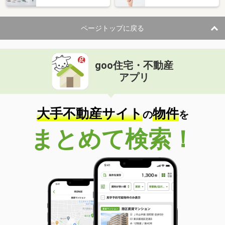
ページトップに戻る
goo住宅・不動産
アプリ
大手不動産サイト
物件
の
を
まとめて検索！