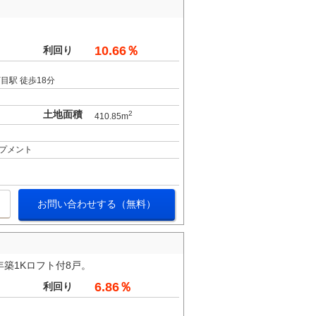
10.66％
利回り
目駅 徒歩18分
土地面積
2
410.85m
プメント
お問い合わせする（無料）
年築1Kロフト付8戸。
6.86％
利回り