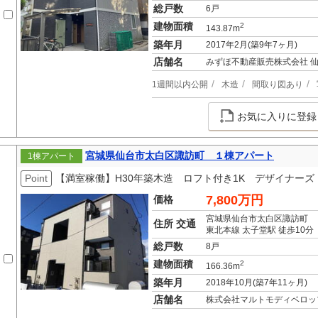
総戸数
6戸
建物面積
2
143.87m
築年月
2017年2月(築9年7ヶ月)
店舗名
みずほ不動産販売株式会社 
1週間以内公開
木造
間取り図あり
お気に入りに登録
宮城県仙台市太白区諏訪町 １棟アパート
1棟アパート
Point
【満室稼働】H30年築木造 ロフト付き1K デザイナーズ
7,800万円
価格
宮城県仙台市太白区諏訪町
住所 交通
東北本線 太子堂駅 徒歩10分
総戸数
8戸
建物面積
2
166.36m
築年月
2018年10月(築7年11ヶ月)
店舗名
株式会社マルトモディベロッ