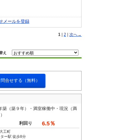
せメールを登録
1
|
2
|
次へ→
替え
お問合せする（無料）
年築（築９年）・満室稼働中・現況（満
％）
6.5％
利回り
大工町
ター駅 徒歩8分