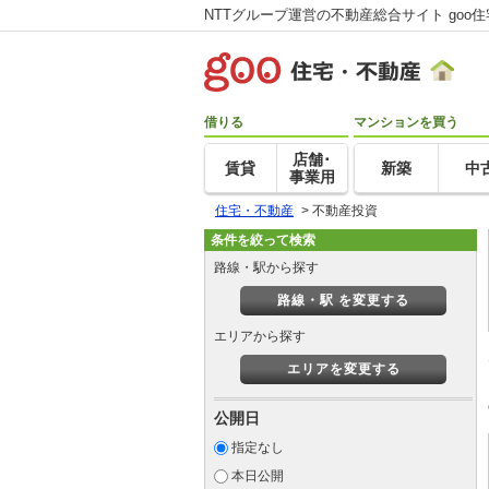
NTTグループ運営の不動産総合サイト goo
借りる
マンションを買う
店舗･
賃貸
新築
中
事業用
住宅・不動産
>
不動産投資
条件を絞って検索
路線・駅から探す
路線・駅 を変更する
エリアから探す
エリアを変更する
公開日
指定なし
本日公開