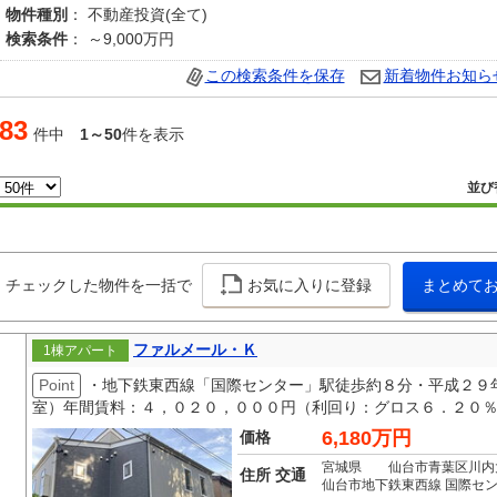
物件種別
： 不動産投資(全て)
検索条件
： ～9,000万円
この検索条件を保存
新着物件お知ら
83
件中
1～50
件を表示
並び
チェックした物件を一括で
お気に入りに登録
まとめて
ファルメール・Ｋ
1棟アパート
Point
・地下鉄東西線「国際センター」駅徒歩約８分・平成２９
室）年間賃料：４，０２０，０００円（利回り：グロス６．２０
6,180万円
価格
宮城県 仙台市青葉区川内
住所 交通
仙台市地下鉄東西線 国際セン