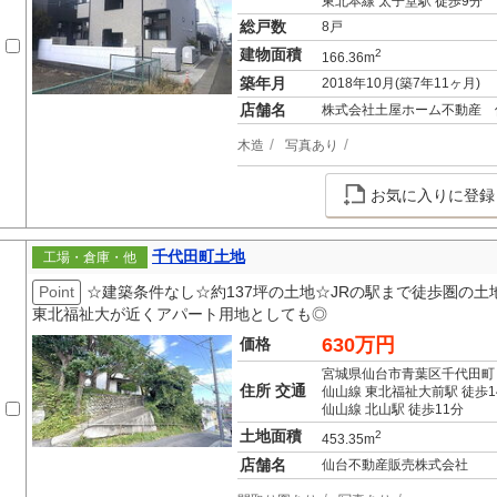
東北本線 太子堂駅 徒歩9分
総戸数
8戸
建物面積
2
166.36m
築年月
2018年10月(築7年11ヶ月)
店舗名
株式会社土屋ホーム不動産 
木造
写真あり
お気に入りに登録
千代田町土地
工場・倉庫・他
Point
☆建築条件なし☆約137坪の土地☆JRの駅まで徒歩圏の
東北福祉大が近くアパート用地としても◎
630万円
価格
宮城県仙台市青葉区千代田町
住所 交通
仙山線 東北福祉大前駅 徒歩1
仙山線 北山駅 徒歩11分
土地面積
2
453.35m
店舗名
仙台不動産販売株式会社