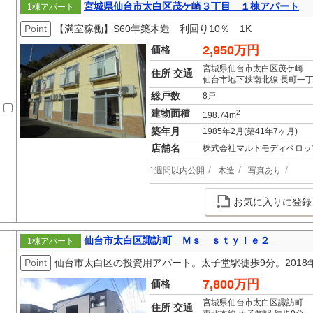
宮城県仙台市太白区茂ケ崎３丁目 １棟アパート
1棟アパート
Point
【満室稼働】S60年築木造 利回り10％ 1K
2,950万円
価格
宮城県仙台市太白区茂ケ崎
住所 交通
仙台市地下鉄南北線 長町一丁
総戸数
8戸
建物面積
2
198.74m
築年月
1985年2月(築41年7ヶ月)
店舗名
株式会社マルトモディベロッ
1週間以内公開
木造
写真あり
お気に入りに登録
仙台市太白区諏訪町 Ｍｓ ｓｔｙｌｅ２
1棟アパート
Point
仙台市太白区の投資用アパート。太子堂駅徒歩9分。2018
7,800万円
価格
宮城県仙台市太白区諏訪町
住所 交通