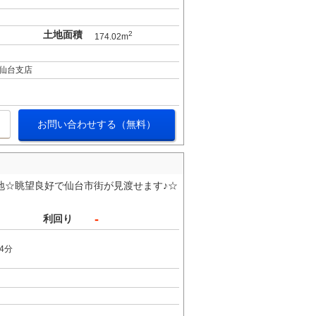
土地面積
2
174.02m
仙台支店
お問い合わせする（無料）
土地☆眺望良好で仙台市街が見渡せます♪☆
-
利回り
4分