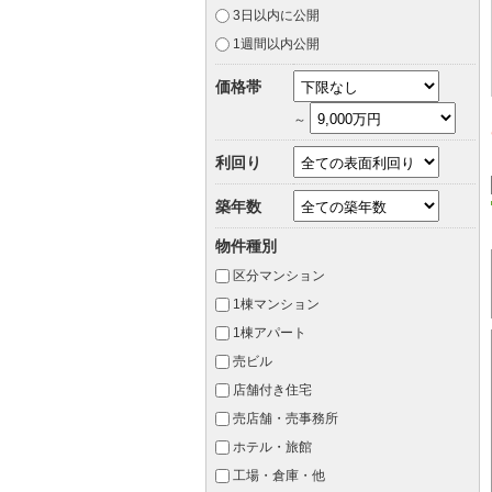
3日以内に公開
1週間以内公開
価格帯
～
利回り
築年数
物件種別
区分マンション
1棟マンション
1棟アパート
売ビル
店舗付き住宅
売店舗・売事務所
ホテル・旅館
工場・倉庫・他