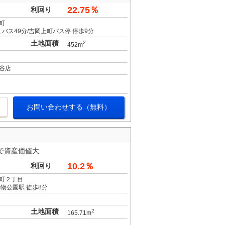
22.75％
利回り
町
バス49分/吉岡上町バス停 停歩9分
土地面積
2
452m
谷店
お問い合わせする（無料）
で資産価値大
10.2％
利回り
町２丁目
物公園駅 徒歩8分
土地面積
2
165.71m