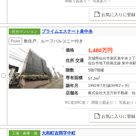
間取り図あり
写真あり
お気に入りに登録
プライムエステート泉中央
区分マンション
Point
角住戸、ルーフバルコニー付き
1,480万円
価格
宮城県仙台市泉区泉中央２丁
住所 交通
仙台市地下鉄南北線 泉中央駅
階数
5階/7階建
専有面積
2
57.2m
築年月
1992年7月(築34年2ヶ月)
店舗名
株式会社大京穴吹不動産 仙
RC造SRC造
間取り図あり
写真あり
お気に入りに登録
大和町吉岡字中町
工場・倉庫・他