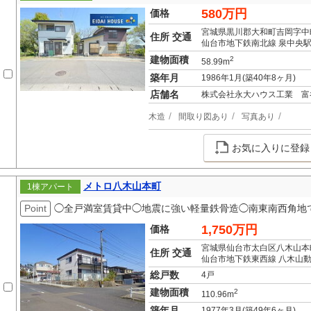
580万円
価格
宮城県黒川郡大和町吉岡字中
住所 交通
仙台市地下鉄南北線 泉中央駅 
建物面積
2
58.99m
築年月
1986年1月(築40年8ヶ月)
店舗名
株式会社永大ハウス工業 富
木造
間取り図あり
写真あり
お気に入りに登録
メトロ八木山本町
1棟アパート
Point
◯全戸満室賃貸中◯地震に強い軽量鉄骨造◯南東南西角地
1,750万円
価格
宮城県仙台市太白区八木山本
住所 交通
仙台市地下鉄東西線 八木山動
総戸数
4戸
建物面積
2
110.96m
築年月
1977年3月(築49年6ヶ月)