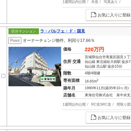
1週間以内公開
木造
写真あり
お気に入りに登録
ラ・パルフェ・ド・国見
区分マンション
Point
オーナーチェンジ物件。利回り17.66％
220万円
価格
宮城県仙台市青葉区国見１丁
住所 交通
仙山線 東北福祉大前駅 徒歩
仙山線 北山駅 徒歩15分
階数
4階/4階建
専有面積
2
16.65m
築年月
1990年11月(築35年10ヶ月)
店舗名
東海住宅株式会社 泉中央支
1週間以内公開
RC造SRC造
間取り図
お気に入りに登録