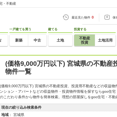
住宅・不動産
0
最近見た物件
保
一戸建てを買う
建てる
投資する
不動産
古
新築
中古
土地
土地活用
投資
(価格9,000万円以下) 宮城県の不動
物件一覧
(価格9,000万円以下) 宮城県の不動産投資、投資用不動産などの収
ンション・アパートなどの収益物件・投資物件情報を探すならgoo住
のこだわり条件から物件を簡単検索。理想の部屋探しをgoo住宅・不動
現在の絞り込み検索条件
地域
： 宮城県