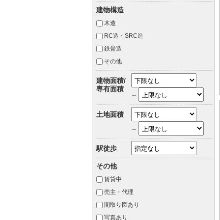
建物構造
木造
RC造・SRC造
鉄骨造
その他
建物面積/
専有面積
～
土地面積
～
駅徒歩
その他
賃貸中
売主・代理
間取り図あり
写真あり