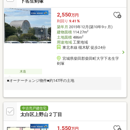
下名生剣塚
2,550
万円
利回り
9.41％
築年月
2015年12月(築10年9ヶ月)
2
建物面積
114.27m
2
土地面積
486m
用途地域
工業地域
東北本線 槻木駅 徒歩24分
宮城県柴田郡柴田町大字下名生字
剣塚
木造
■オーナーチェンジ物件■約147坪の土地
中古売戸建住宅
太白区上野山２丁目
1,550
万円