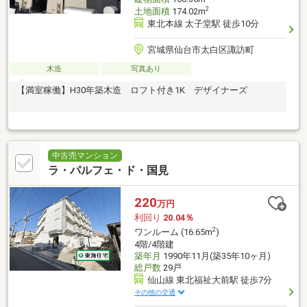
2
土地面積
174.02m
東北本線 太子堂駅 徒歩10分
宮城県仙台市太白区諏訪町
木造
写真あり
【満室稼働】H30年築木造 ロフト付き1K デザイナーズ
中古売マンション
ラ・パルフェ・ド・国見
220
万円
利回り
20.04％
2
ワンルーム (16.65m
)
4階/4階建
築年月
1990年11月(築35年10ヶ月)
総戸数
29戸
仙山線 東北福祉大前駅 徒歩7分
その他の交通