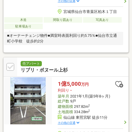
その他の交通
宮城県仙台市青葉区柏木１丁目
木造
間取り図あり
写真あり
駐車場あり
■オーナーチェンジ物件■満室時表面利回り約5.75％■仙台市立通
町小学校 徒歩約2分
売アパート
リブリ・ボヌール上杉
1億5,000
万円
利回り
-
築年月
2021年1月(築5年8ヶ月)
総戸数
9戸
2
建物面積
297.82m
2
土地面積
334.28m
仙山線 東照宮駅 徒歩11分
その他の交通