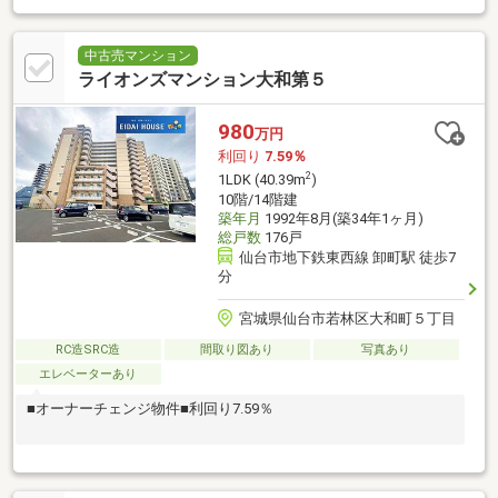
中古売マンション
ライオンズマンション大和第５
980
万円
利回り
7.59％
2
1LDK (40.39m
)
10階/14階建
築年月
1992年8月(築34年1ヶ月)
総戸数
176戸
仙台市地下鉄東西線 卸町駅 徒歩7
分
宮城県仙台市若林区大和町５丁目
RC造SRC造
間取り図あり
写真あり
エレベーターあり
■オーナーチェンジ物件■利回り7.59％