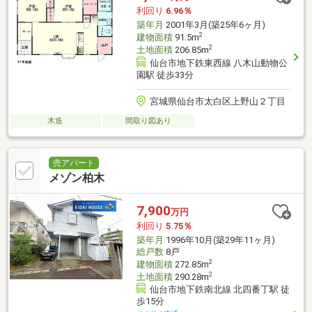
利回り
6.96％
築年月
2001年3月(築25年6ヶ月)
2
建物面積
91.5m
2
土地面積
206.85m
仙台市地下鉄東西線 八木山動物公
園駅 徒歩33分
宮城県仙台市太白区上野山２丁目
木造
間取り図あり
売アパート
メゾン柏木
7,900
万円
利回り
5.75％
築年月
1996年10月(築29年11ヶ月)
総戸数
8戸
2
建物面積
272.85m
2
土地面積
290.28m
仙台市地下鉄南北線 北四番丁駅 徒
歩15分