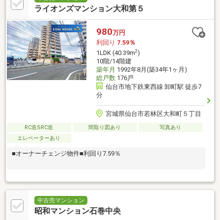
ライオンズマンション大和第５
980
万円
利回り
7.59％
2
1LDK (40.39m
)
10階/14階建
築年月
1992年8月(築34年1ヶ月)
総戸数
176戸
仙台市地下鉄東西線 卸町駅 徒歩7
分
宮城県仙台市若林区大和町５丁目
RC造SRC造
間取り図あり
写真あり
エレベーターあり
■オーナーチェンジ物件■利回り7.59％
中古売マンション
昭和マンション石巻中央