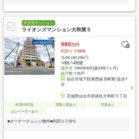
中古売マンション
ライオンズマンション大和第５
980
万円
利回り
7.59％
2
1LDK (40.39m
)
10階/14階建
築年月
1992年8月(築34年1ヶ月)
総戸数
176戸
仙台市地下鉄東西線 卸町駅 徒歩7
分
宮城県仙台市若林区大和町５丁目
RC造SRC造
間取り図あり
写真あり
エレベーターあり
■オーナーチェンジ物件■利回り7.59％