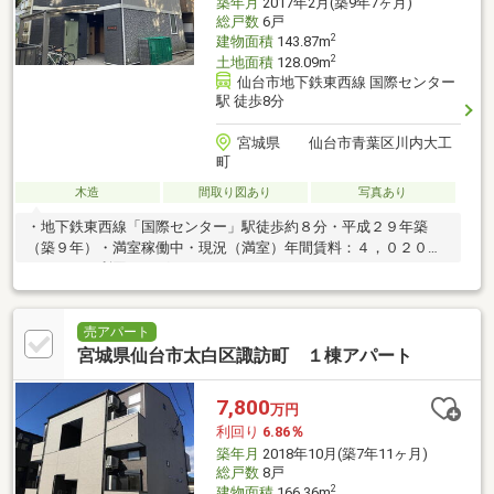
築年月
2017年2月(築9年7ヶ月)
総戸数
6戸
2
建物面積
143.87m
2
土地面積
128.09m
仙台市地下鉄東西線 国際センター
駅 徒歩8分
宮城県 仙台市青葉区川内大工
町
木造
間取り図あり
写真あり
・地下鉄東西線「国際センター」駅徒歩約８分・平成２９年築
（築９年）・満室稼働中・現況（満室）年間賃料：４，０２０，
０００円（利回り：グロス６．２０％）
売アパート
宮城県仙台市太白区諏訪町 １棟アパート
7,800
万円
利回り
6.86％
築年月
2018年10月(築7年11ヶ月)
総戸数
8戸
2
建物面積
166.36m