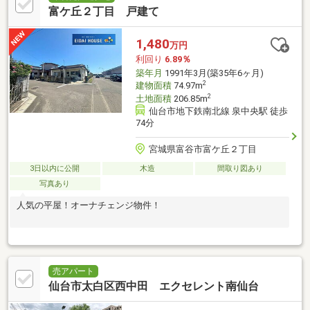
富ケ丘２丁目 戸建て
1,480
万円
利回り
6.89％
築年月
1991年3月(築35年6ヶ月)
2
建物面積
74.97m
2
土地面積
206.85m
仙台市地下鉄南北線 泉中央駅 徒歩
74分
宮城県富谷市富ケ丘２丁目
3日以内に公開
木造
間取り図あり
写真あり
人気の平屋！オーナチェンジ物件！
売アパート
仙台市太白区西中田 エクセレント南仙台