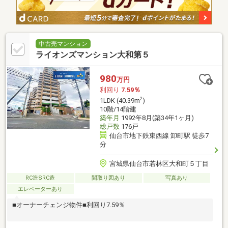
中古売マンション
ライオンズマンション大和第５
980
万円
利回り
7.59％
2
1LDK (40.39m
)
10階/14階建
築年月
1992年8月(築34年1ヶ月)
総戸数
176戸
仙台市地下鉄東西線 卸町駅 徒歩7
分
宮城県仙台市若林区大和町５丁目
RC造SRC造
間取り図あり
写真あり
エレベーターあり
■オーナーチェンジ物件■利回り7.59％