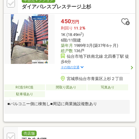
中古売マンション
ダイアパレスプレステージ上杉
450
万円
利回り
11.2％
2
1K (18.49m
)
6階/11階建
築年月
1989年3月(築37年6ヶ月)
総戸数
136戸
仙台市地下鉄南北線 北四番丁駅 徒
歩6分
その他の交通
宮城県仙台市青葉区上杉２丁目
RC造SRC造
間取り図あり
写真あり
駐車場あり
■バルコニー側に棟無し■周辺に商業施設複数あり
売店舗