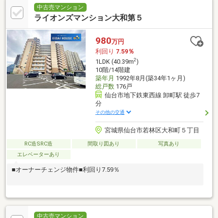
中古売マンション
ライオンズマンション大和第５
980
万円
利回り
7.59％
2
1LDK (40.39m
)
10階/14階建
築年月
1992年8月(築34年1ヶ月)
総戸数
176戸
仙台市地下鉄東西線 卸町駅 徒歩7
分
その他の交通
宮城県仙台市若林区大和町５丁目
RC造SRC造
間取り図あり
写真あり
エレベーターあり
■オーナーチェンジ物件■利回り7.59％
中古売マンション