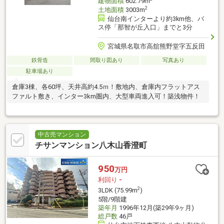
建物面積
602.79m
2
土地面積
3003m
仙台南インターより約3km他、バ
ス停「那智が丘入口」までと3分
宮城県名取市高舘熊野堂字五反田
鉄骨造
間取り図あり
写真あり
駐車場あり
倉庫3棟、各60坪、天井高約4.5ｍ！敷地内、倉庫内フラットアス
ファルト敷き、インター3km圏内、大型車両進入可！築浅物件！
中古売マンション
チサンマンション八木山香澄町
950
万円
利回り
-
2
3LDK (75.99m
)
5階/9階建
築年月
1996年12月(築29年9ヶ月)
総戸数
46戸