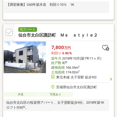
【満室稼働】S60年築木造 利回り10％ 1K
売アパート
仙台市太白区諏訪町 Ｍｓ ｓｔｙｌｅ２
7,800
万円
利回り
6.86％
築年月
2018年10月(築7年11ヶ月)
総戸数
8戸
2
建物面積
166.36m
2
土地面積
174.02m
東北本線 太子堂駅 徒歩9分
宮城県仙台市太白区諏訪町
木造
写真あり
仙台市太白区の投資用アパート。太子堂駅徒歩9分。2018年築1K
ロフト付8戸。