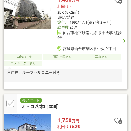
万円
利回り
-
2
2DK (57.2m
)
5階/7階建
築年月
1992年7月(築34年2ヶ月)
総戸数
23戸
仙台市地下鉄南北線 泉中央駅 徒歩
6分
宮城県仙台市泉区泉中央２丁目
RC造SRC造
間取り図あり
写真あり
エレベーターあり
角住戸、ルーフバルコニー付き
売アパート
メトロ八木山本町
1,750
万円
利回り
10.2％