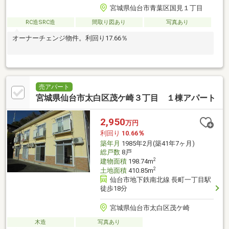
宮城県仙台市青葉区国見１丁目
RC造SRC造
間取り図あり
写真あり
オーナーチェンジ物件。利回り17.66％
売アパート
宮城県仙台市太白区茂ケ崎３丁目 １棟アパート
2,950
万円
利回り
10.66％
築年月
1985年2月(築41年7ヶ月)
総戸数
8戸
2
建物面積
198.74m
2
土地面積
410.85m
仙台市地下鉄南北線 長町一丁目駅
徒歩18分
宮城県仙台市太白区茂ケ崎
木造
写真あり