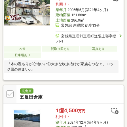
利回り
-
築年月
2005年5月(築21年4ヶ月)
2
建物面積
121.86m
2
土地面積
286.9m
常磐線 逢隈駅 徒歩13分
宮城県亘理郡亘理町逢隈上郡字堤
ノ内
木造
間取り図あり
写真あり
駐車場あり
『木の温もりが心地いい◎大きな吹き抜けが家族をつなぐ、ロッ
ジ風の住まい♪』
売倉庫
五反田倉庫
1億4,500
万円
利回り
-
築年月
2024年12月(築1年9ヶ月)
2