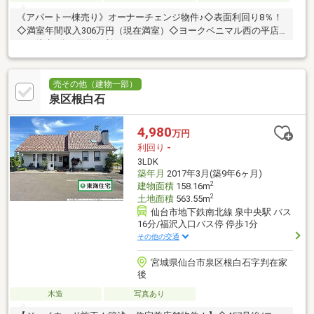
《アパート一棟売り》オーナーチェンジ物件♪◇表面利回り8％！
◇満室年間収入306万円（現在満室）◇ヨークベニマル西の平店
まで徒歩5分で買物便利♪
売その他（建物一部）
泉区根白石
4,980
万円
利回り
-
3LDK
築年月
2017年3月(築9年6ヶ月)
2
建物面積
158.16m
2
土地面積
563.55m
仙台市地下鉄南北線 泉中央駅 バス
16分/福沢入口バス停 停歩1分
その他の交通
宮城県仙台市泉区根白石字判在家
後
木造
写真あり