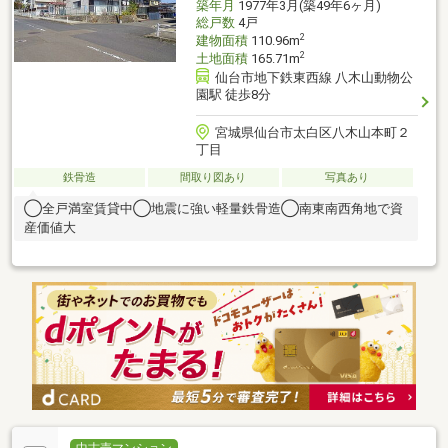
築年月
1977年3月(築49年6ヶ月)
総戸数
4戸
2
建物面積
110.96m
2
土地面積
165.71m
仙台市地下鉄東西線 八木山動物公
園駅 徒歩8分
宮城県仙台市太白区八木山本町２
丁目
鉄骨造
間取り図あり
写真あり
◯全戸満室賃貸中◯地震に強い軽量鉄骨造◯南東南西角地で資
産価値大