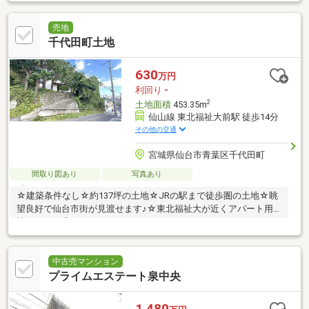
売地
千代田町土地
630
万円
利回り
-
2
土地面積
453.35m
仙山線 東北福祉大前駅 徒歩14分
その他の交通
宮城県仙台市青葉区千代田町
間取り図あり
写真あり
☆建築条件なし☆約137坪の土地☆JRの駅まで徒歩圏の土地☆眺
望良好で仙台市街が見渡せます♪☆東北福祉大が近くアパート用
地としても◎
中古売マンション
プライムエステート泉中央
1,480