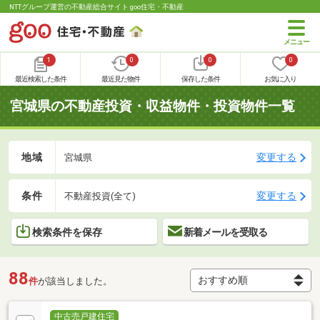
NTTグループ運営の不動産総合サイト goo住宅・不動産
1
0
0
0
最近検索した条件
最近見た物件
保存した条件
お気に入り
宮城県の不動産投資・収益物件・投資物件一覧
地域
変更する
宮城県
条件
変更する
不動産投資(全て)
検索条件を保存
新着メールを受取る
88
件
が該当しました。
中古売戸建住宅