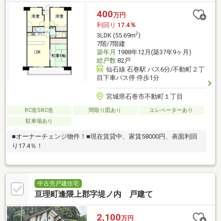
400
万円
利回り
17.4％
2
3LDK (55.69m
)
7階/7階建
築年月
1988年12月(築37年9ヶ月)
総戸数
82戸
仙石線 石巻駅 バス6分/不動町２丁
目下車バス停 停歩1分
宮城県石巻市不動町１丁目
RC造SRC造
間取り図あり
エレベーターあり
駐車場あり
■オーナーチェンジ物件！■現在賃貸中、家賃58000円、表面利回
り17.4％！
中古売戸建住宅
亘理町逢隈上郡字堤ノ内 戸建て
2,100
万円