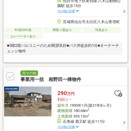
仙台市地下鉄東西線 八木山動物公
園駅 徒歩15分
その他の交通
宮城県仙台市太白区八木山香澄町
RC造SRC造
間取り図あり
写真あり
エレベーターあり
■5階2面バルコニーのため眺望良好■バス停徒歩約1分■オーナーチ
ェンジ物件
売その他
事業用一括 相野田一棟物件
290
万円
利回り
-
築年月
1995年1月(築31年8ヶ月)
2
建物面積
180.68m
2
土地面積
955.13m
石巻線 鹿又駅 徒歩117分
その他の交通