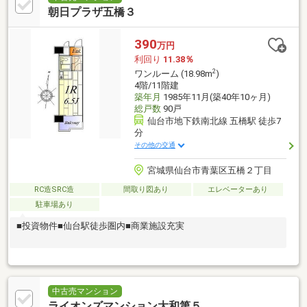
朝日プラザ五橋３
390
万円
利回り
11.38％
2
ワンルーム (18.98m
)
4階/11階建
築年月
1985年11月(築40年10ヶ月)
総戸数
90戸
仙台市地下鉄南北線 五橋駅 徒歩7
分
その他の交通
宮城県仙台市青葉区五橋２丁目
RC造SRC造
間取り図あり
エレベーターあり
駐車場あり
■投資物件■仙台駅徒歩圏内■商業施設充実
中古売マンション
ライオンズマンション大和第５