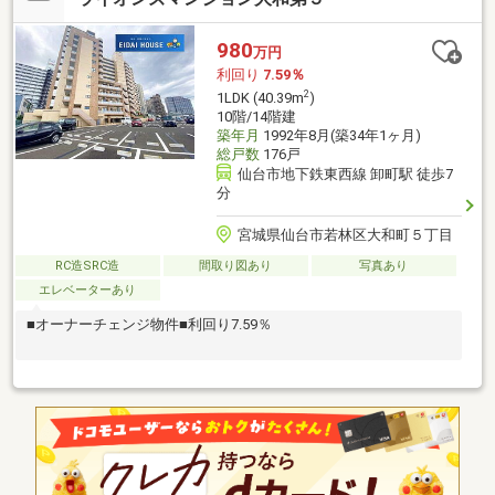
980
万円
利回り
7.59％
2
1LDK (40.39m
)
10階/14階建
築年月
1992年8月(築34年1ヶ月)
総戸数
176戸
仙台市地下鉄東西線 卸町駅 徒歩7
分
宮城県仙台市若林区大和町５丁目
RC造SRC造
間取り図あり
写真あり
エレベーターあり
■オーナーチェンジ物件■利回り7.59％