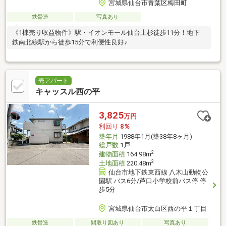
宮城県仙台市青葉区梅田町
鉄骨造
写真あり
《1棟売り収益物件》駅・イオンモール仙台上杉徒歩11分！地下
鉄南北線駅から徒歩15分で利便性良好♪
売アパート
キャッスル西の平
3,825
万円
利回り
8％
築年月
1988年1月(築38年8ヶ月)
総戸数
1戸
2
建物面積
164.98m
2
土地面積
220.48m
仙台市地下鉄東西線 八木山動物公
園駅 バス6分/芦口小学校前バス停 停
歩5分
宮城県仙台市太白区西の平１丁目
鉄骨造
間取り図あり
写真あり