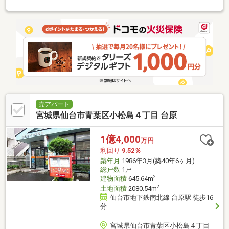
売アパート
宮城県仙台市青葉区小松島４丁目 台原
1億4,000
万円
利回り
9.52％
築年月
1986年3月(築40年6ヶ月)
総戸数
1戸
2
建物面積
645.64m
2
土地面積
2080.54m
仙台市地下鉄南北線 台原駅 徒歩16
分
宮城県仙台市青葉区小松島４丁目