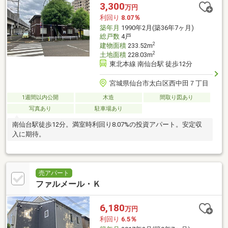
3,300
万円
利回り
8.07％
築年月
1990年2月(築36年7ヶ月)
総戸数
4戸
2
建物面積
233.52m
2
土地面積
228.03m
東北本線 南仙台駅 徒歩12分
宮城県仙台市太白区西中田７丁目
1週間以内公開
木造
間取り図あり
写真あり
駐車場あり
南仙台駅徒歩12分。満室時利回り8.07%の投資アパート。安定収
入に期待。
売アパート
ファルメール・Ｋ
6,180
万円
利回り
6.5％