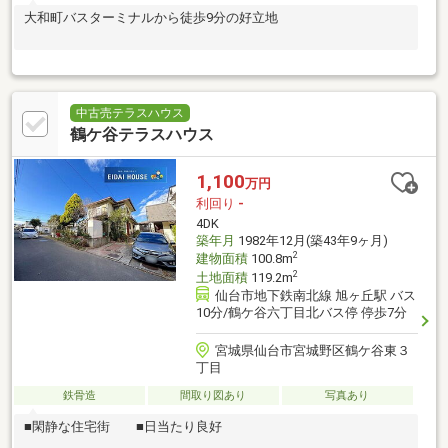
大和町バスターミナルから徒歩9分の好立地
中古売テラスハウス
鶴ケ谷テラスハウス
1,100
万円
利回り
-
4DK
築年月
1982年12月(築43年9ヶ月)
2
建物面積
100.8m
2
土地面積
119.2m
仙台市地下鉄南北線 旭ヶ丘駅 バス
10分/鶴ケ谷六丁目北バス停 停歩7分
宮城県仙台市宮城野区鶴ケ谷東３
丁目
鉄骨造
間取り図あり
写真あり
■閑静な住宅街 ■日当たり良好