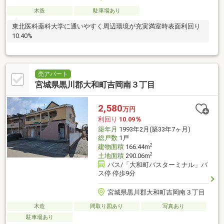
木造
駐車場あり
東北医科薬科大学に通いやすく周辺環境が充実満室時表面利回り
10.40%
売アパート
宮城県黒川郡大和町吉岡南３丁目
2,580
万円
利回り
10.09％
築年月
1993年2月(築33年7ヶ月)
総戸数
1戸
2
建物面積
166.44m
2
土地面積
290.06m
バス/「大和町バスターミナル」バ
ス停 停歩9分
宮城県黒川郡大和町吉岡南３丁目
木造
間取り図あり
写真あり
駐車場あり