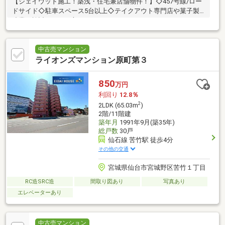
【ジェイウッド施工！築浅・住宅兼店舗物件！】◇457号線/ロー
ドサイド◇駐車スペース5台以上◇テイクアウト専門店や菓子製
造業を検討している方にもオススメ♪
中古売マンション
ライオンズマンション原町第３
850
万円
利回り
12.8％
2
2LDK (65.03m
)
2階/11階建
築年月
1991年9月(築35年)
総戸数
30戸
仙石線 苦竹駅 徒歩4分
その他の交通
宮城県仙台市宮城野区苦竹１丁目
RC造SRC造
間取り図あり
写真あり
エレベーターあり
中古売マンション