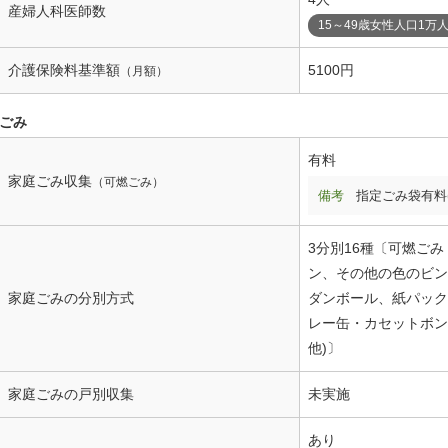
産婦人科医師数
15～49歳女性人口1万
介護保険料基準額
5100円
（月額）
ごみ
有料
家庭ごみ収集
（可燃ごみ）
備考
指定ごみ袋有料
3分別16種〔可燃ご
ン、その他の色のビン
家庭ごみの分別方式
ダンボール、紙パック
レー缶・カセットボン
他)〕
家庭ごみの戸別収集
未実施
あり