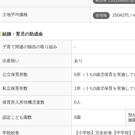
転出率（人口1000人当
土地平均価格
25042円／
住宅地
結婚・育児の助成金
子育て関連の独自の取り組み
-
出産祝い
あり
公立保育所数
6所（うち0歳児保育を実施して
私立保育所数
1所（うち0歳児保育を実施して
保育所入所待機児童数
0人
預
認定こども園数
5園
施
学校給食
【小学校】完全給食【中学校】