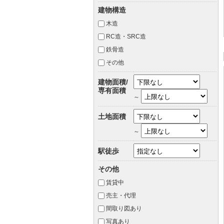
建物構造
木造
RC造・SRC造
鉄骨造
その他
建物面積/
専有面積
～
土地面積
～
駅徒歩
その他
賃貸中
売主・代理
間取り図あり
写真あり