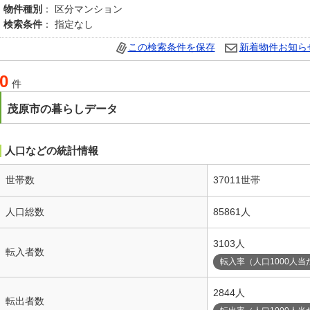
物件種別
： 区分マンション
検索条件
： 指定なし
この検索条件を保存
新着物件お知ら
0
件
茂原市の暮らしデータ
人口などの統計情報
世帯数
37011世帯
人口総数
85861人
3103人
転入者数
転入率（人口1000人当
2844人
転出者数