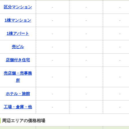
区分マンション
-
-
-
1棟マンション
-
-
-
1棟アパート
-
-
-
売ビル
-
-
-
店舗付き住宅
-
-
-
売店舗・売事務
-
-
-
所
ホテル・旅館
-
-
-
工場・倉庫・他
-
-
-
周辺エリアの価格相場