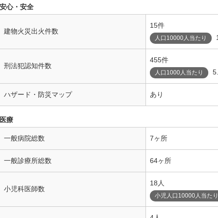
安心・安全
15件
建物火災出火件数
人口10000人当たり
455件
刑法犯認知件数
5
人口1000人当たり
ハザード・防災マップ
あり
医療
一般病院総数
7ヶ所
一般診療所総数
64ヶ所
18人
小児科医師数
小児人口10000人当た
4人