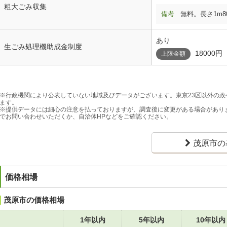
粗大ごみ収集
備考
無料。長さ1m8
あり
生ごみ処理機助成金制度
18000円
上限金額
※行政機関により公表していない地域及びデータがございます。東京23区以外の
ます。
※提供データには細心の注意を払っておりますが、調査後に変更がある場合があり
でお問い合わせいただくか、自治体HPなどをご確認ください。
茂原市の
価格相場
茂原市の価格相場
1年以内
5年以内
10年以内