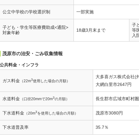
公立中学校の学校選択制
一部実施
子
子ども・学生等医療費助成<通院>
18歳3月末まで
等
対象年齢
入
茂原市の治安・ごみ収集情報
公共料金・インフラ
大多喜ガス株式会社(外
3
ガス料金
（22m
使用した場合の月額）
大網白里市2647円
3
水道料金
長生郡市広域市町村圏組
（口径20mmで20m
の月額）
3
下水道料金
茂原市3080円
（20m
を使用した場合の月額）
下水道普及率
35.7％