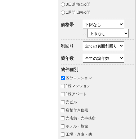
3日以内に公開
1週間以内公開
価格帯
～
利回り
築年数
物件種別
区分マンション
1棟マンション
1棟アパート
売ビル
店舗付き住宅
売店舗・売事務所
ホテル・旅館
工場・倉庫・他