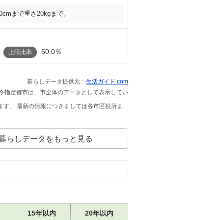
0cmまで重さ20kgまで。
50.0％
上限比率
暮らしデータ提供元：
生活ガイド.com
政令指定都市は、市全体のデータとして表示してい
ます。 最新の情報につきましては各市区役所ま
暮らしデータをもっと見る
15年以内
20年以内