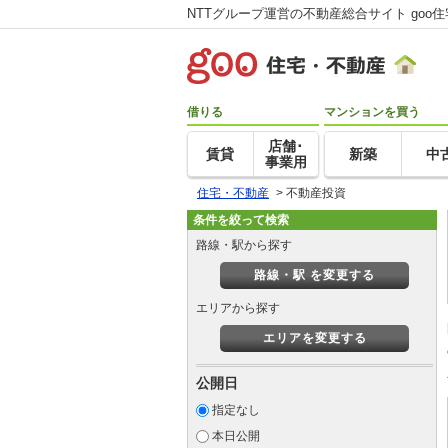
NTTグループ運営の不動産総合サイト goo
借りる
マンションを買う
店舗･
賃貸
新築
中
事業用
住宅・不動産
>
不動産投資
条件を絞って検索
路線・駅から探す
路線・駅 を変更する
エリアから探す
エリアを変更する
公開日
指定なし
本日公開