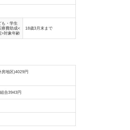
ども・学生
医療費助成<
18歳3月末まで
院>対象年齢
房地区)4029円
合3943円