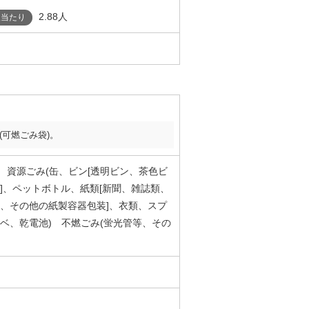
2.88人
人当たり
(可燃ごみ袋)。
み 資源ごみ(缶、ビン[透明ビン、茶色ビ
]、ペットボトル、紙類[新聞、雑誌類、
、その他の紙製容器包装]、衣類、スプ
ベ、乾電池) 不燃ごみ(蛍光管等、その