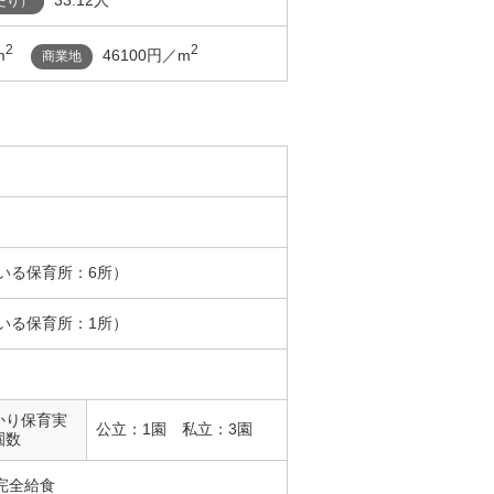
33.12人
たり）
2
2
m
46100円／m
商業地
いる保育所：6所）
いる保育所：1所）
かり保育実
公立：1園 私立：3園
園数
完全給食