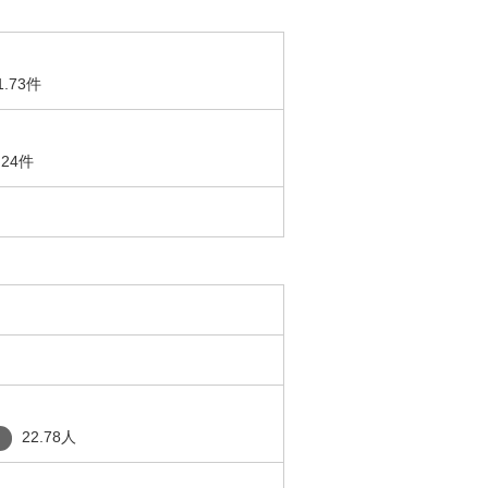
1.73件
.24件
22.78人
り