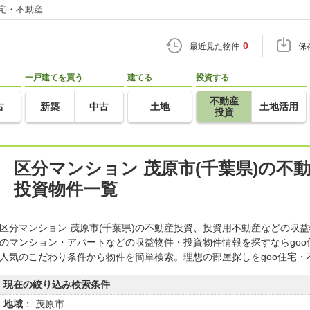
住宅・不動産
0
最近見た物件
保
一戸建てを買う
建てる
投資する
不動産
古
新築
中古
土地
土地活用
投資
区分マンション 茂原市(千葉県)の不
投資物件一覧
区分マンション 茂原市(千葉県)の不動産投資、投資用不動産などの収
のマンション・アパートなどの収益物件・投資物件情報を探すならgo
人気のこだわり条件から物件を簡単検索。理想の部屋探しをgoo住宅・
現在の絞り込み検索条件
地域
： 茂原市