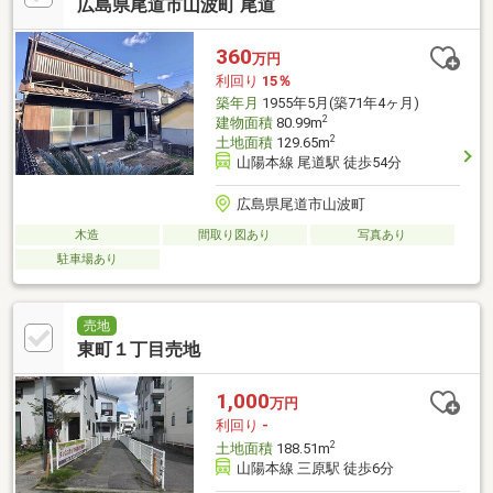
広島県尾道市山波町 尾道
360
万円
利回り
15％
築年月
1955年5月(築71年4ヶ月)
2
建物面積
80.99m
2
土地面積
129.65m
山陽本線 尾道駅 徒歩54分
広島県尾道市山波町
木造
間取り図あり
写真あり
駐車場あり
売地
東町１丁目売地
1,000
万円
利回り
-
2
土地面積
188.51m
山陽本線 三原駅 徒歩6分