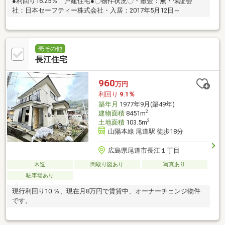
●利回り16.25％ 戸建住宅●〇物件状況〇・敷金：無・保証会
社：日本セーフティー株式会社・入居：2017年5月12日～
売その他
長江住宅
960
万円
利回り
9.1％
築年月
1977年9月(築49年)
2
建物面積
8451m
2
土地面積
103.5m
山陽本線 尾道駅 徒歩18分
広島県尾道市長江１丁目
木造
間取り図あり
写真あり
駐車場あり
現行利回り10 ％、現在月8万円で賃貸中、オーナーチェンジ物件
です。