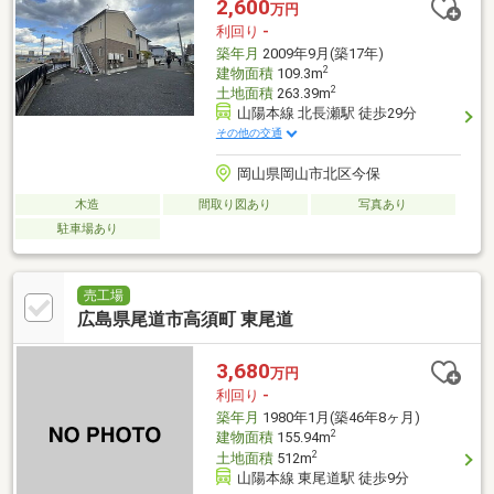
2,600
万円
利回り
-
築年月
2009年9月(築17年)
2
建物面積
109.3m
2
土地面積
263.39m
山陽本線 北長瀬駅 徒歩29分
その他の交通
岡山県岡山市北区今保
木造
間取り図あり
写真あり
駐車場あり
売工場
広島県尾道市高須町 東尾道
3,680
万円
利回り
-
築年月
1980年1月(築46年8ヶ月)
2
建物面積
155.94m
2
土地面積
512m
山陽本線 東尾道駅 徒歩9分