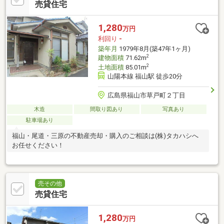
売貸住宅
1,280
万円
利回り
-
築年月
1979年8月(築47年1ヶ月)
2
建物面積
71.62m
2
土地面積
85.01m
山陽本線 福山駅 徒歩20分
広島県福山市草戸町２丁目
木造
間取り図あり
写真あり
駐車場あり
福山・尾道・三原の不動産売却・購入のご相談は(株)タカハシへ
お任せください！
売その他
売貸住宅
1,280
万円