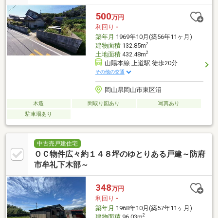
500
万円
利回り
-
築年月
1969年10月(築56年11ヶ月)
2
建物面積
132.85m
2
土地面積
432.48m
山陽本線 上道駅 徒歩20分
その他の交通
岡山県岡山市東区沼
木造
間取り図あり
写真あり
駐車場あり
中古売戸建住宅
ＯＣ物件広々約１４８坪のゆとりある戸建～防府
市牟礼下木部～
348
万円
利回り
-
築年月
1968年10月(築57年11ヶ月)
2
建物面積
96.03m