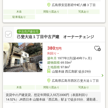
広島県安芸郡府中町八幡３丁目
木造
間取り図あり
写真あり
駐車場あり
中古売戸建住宅
己斐大迫１丁目中古戸建 オーナーチェンジ
380
万円
利回り
-
築年月
1977年2月(築49年7ヶ月)
2
建物面積
69.55m
2
土地面積
97.8m
山陽本線 西広島駅 徒歩29分
広島県広島市西区己斐大迫１丁目
木造
間取り図あり
写真あり
賃貸中の戸建賃貸。想定年間収入55万2000円（表面利回り
14.52%）JR西日本 山陽本線「西広島」駅まで徒歩35分、通勤通
学の選択肢になります。