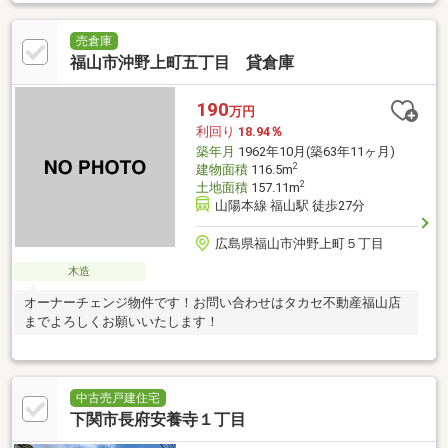
売倉庫
福山市沖野上町五丁目 貸倉庫
190
万円
利回り
18.94％
築年月
1962年10月(築63年11ヶ月)
2
建物面積
116.5m
2
土地面積
157.11m
山陽本線 福山駅 徒歩27分
広島県福山市沖野上町５丁目
木造
オーナーチェンジ物件です！お問い合わせはタカセ不動産福山店
までよろしくお願いいたします！
中古売戸建住宅
下関市長府安養寺１丁目