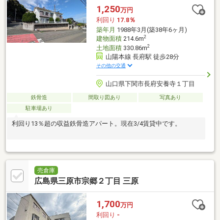
1,250
万円
利回り
17.8％
築年月
1988年3月(築38年6ヶ月)
2
建物面積
214.6m
2
土地面積
330.86m
山陽本線 長府駅 徒歩28分
その他の交通
山口県下関市長府安養寺１丁目
鉄骨造
間取り図あり
写真あり
駐車場あり
利回り13％超の収益鉄骨造アパート。現在3/4賃貸中です。
売倉庫
広島県三原市宗郷２丁目 三原
1,700
万円
利回り
-