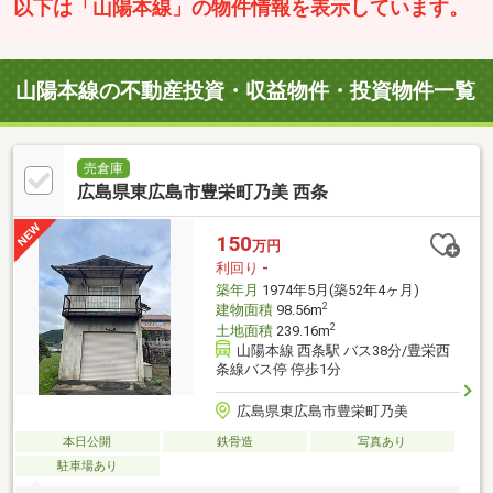
以下は「山陽本線」の物件情報を表示しています。
山陽本線の不動産投資・収益物件・投資物件一覧
売倉庫
広島県東広島市豊栄町乃美 西条
150
万円
利回り
-
築年月
1974年5月(築52年4ヶ月)
2
建物面積
98.56m
2
土地面積
239.16m
山陽本線 西条駅 バス38分/豊栄西
条線バス停 停歩1分
広島県東広島市豊栄町乃美
本日公開
鉄骨造
写真あり
駐車場あり