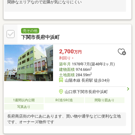
閑静なエリアなので近隣が気になりにくい
売その他
下関市長府中浜町
2,700
万円
利回り
-
築年月
1978年7月(築48年2ヶ月)
2
建物面積
974.66m
2
土地面積
284.59m
山陽本線 長府駅 徒歩34分
山口県下関市長府中浜町
1週間以内公開
RC造SRC造
間取り図あり
写真あり
長府商店街の中にあにあります、買い物や通学などに便利な立地
です、オーナーズ物件です