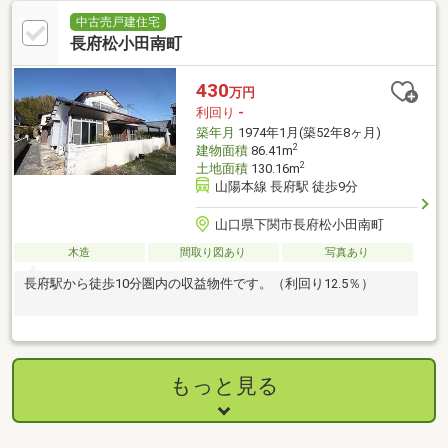
中古売戸建住宅
長府松小田南町
430
万円
利回り
-
築年月
1974年1月(築52年8ヶ月)
2
建物面積
86.41m
2
土地面積
130.16m
山陽本線 長府駅 徒歩9分
山口県下関市長府松小田南町
木造
間取り図あり
写真あり
長府駅から徒歩10分圏内の収益物件です。（利回り12.5％）
もっと見る