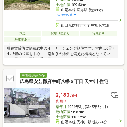
2
土地面積
489.53m
山陽本線 富海駅 徒歩49分
その他の交通
山口県防府市大字牟礼下木部
木造
間取り図あり
写真あり
駐車場あり
現在賃貸借契約締結中のオーナーチェンジ物件です。室内は6畳と
4．5畳の和室を中心に、南向きの縁側を備えた構成となっていま
す。屋外には屋根と壁に囲まれたコンクリート敷きの広いストッ
クヤードを完備してお
中古売戸建住宅
広島県安芸郡府中町八幡３丁目 天神川 住宅
2,180
万円
利回り
-
築年月
1981年3月(築45年6ヶ月)
2
建物面積
96.87m
2
土地面積
115.12m
山陽本線 天神川駅 徒歩24分