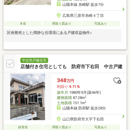
山陽本線 糸崎駅 徒歩7分
広島県三原市糸崎４丁目
木造
間取り図あり
写真あり
区画整然とした閑静な住環境にある戸建収益物件♪
中古売戸建住宅
店舗付き住宅としても 防府市下右田 中古戸建
348
万円
利回り
9.71％
築年月
1980年9月(築46年)
2
建物面積
87.28m
2
土地面積
151.1m
山陽本線 防府駅 徒歩28分
山口県防府市大字下右田
鉄骨造
間取り図あり
写真あり