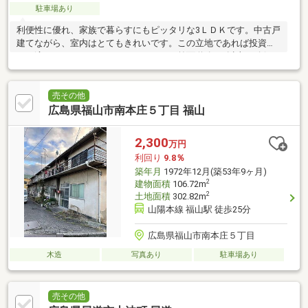
駐車場あり
利便性に優れ、家族で暮らすにもピッタリな3ＬＤＫです。中古戸
建てながら、室内はとてもきれいです。この立地であれば投資用
にも適しているのではないでしょうか。前面道路6ｍ以上は確保し
ているので車の出し入
売その他
広島県福山市南本庄５丁目 福山
2,300
万円
利回り
9.8％
築年月
1972年12月(築53年9ヶ月)
2
建物面積
106.72m
2
土地面積
302.82m
山陽本線 福山駅 徒歩25分
広島県福山市南本庄５丁目
木造
写真あり
駐車場あり
売その他