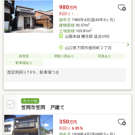
980
万円
利回り
-
築年月
1983年4月(築43年5ヶ月)
2
建物面積
92.07m
2
土地面積
105.81m
山陽本線 幡生駅 徒歩29分
山口県下関市後田町２丁目
鉄骨造
間取り図あり
写真あり
駐車場あり
想定利回り7.3％。駐車場つき
売その他
笠岡市笠岡 戸建て
350
万円
利回り
6.85％
築年月
1958年4月(築68年5ヶ月)