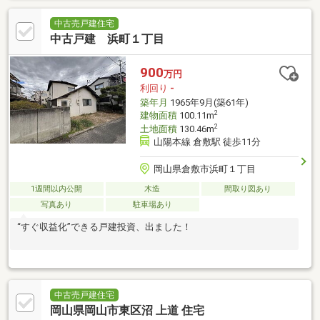
中古売戸建住宅
中古戸建 浜町１丁目
900
万円
利回り
-
築年月
1965年9月(築61年)
2
建物面積
100.11m
2
土地面積
130.46m
山陽本線 倉敷駅 徒歩11分
岡山県倉敷市浜町１丁目
1週間以内公開
木造
間取り図あり
写真あり
駐車場あり
“すぐ収益化”できる戸建投資、出ました！
中古売戸建住宅
岡山県岡山市東区沼 上道 住宅