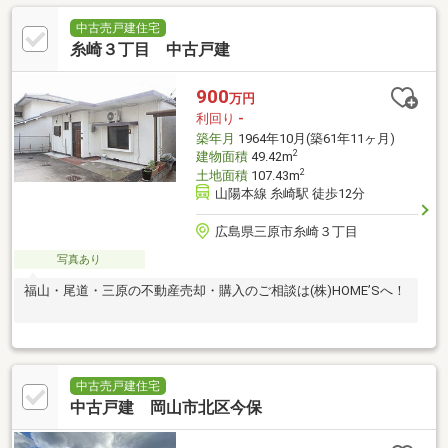
中古売戸建住宅
糸崎３丁目 中古戸建
900
万円
利回り
-
築年月
1964年10月(築61年11ヶ月)
2
建物面積
49.42m
2
土地面積
107.43m
山陽本線 糸崎駅 徒歩12分
広島県三原市糸崎３丁目
写真あり
福山・尾道・三原の不動産売却・購入のご相談は(株)HOME’Sへ！
中古売戸建住宅
中古戸建 岡山市北区今保