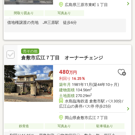
広島県三原市東町１丁目
間取り図あり
写真あり
借地権譲渡の売地 JR三原駅 徒歩6分
売その他
倉敷市広江７丁目 オーナーチェンジ
480
万円
利回り
16.25％
築年月
1981年11月(築44年10ヶ月)
2
建物面積
134.56m
2
土地面積
270.29m
水島臨海鉄道 倉敷市駅 バス30分/
広江山の鼻停バス停 停歩25分
岡山県倉敷市広江７丁目
鉄骨造
写真あり
駐車場あり