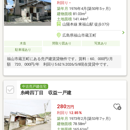
利回り
-
築年月
1976年4月(築50年5ヶ月)
2
建物面積
81.03m
2
土地面積
141.44m
山陽本線 東福山駅 徒歩37分
広島県福山市蔵王町
木造
間取り図あり
写真あり
駐車場あり
福山市蔵王町にある売戸建賃貸物件です。賃料：60、000円/月
額 720、000円/年 利回り5.62％2026/5/8現在賃貸中です。
中古売戸建住宅
糸崎四丁目 収益一戸建
280
万円
利回り
12.85％
築年月
1973年2月(築53年7ヶ月)
2
建物面積
78.58m
2
土地面積
165.61m