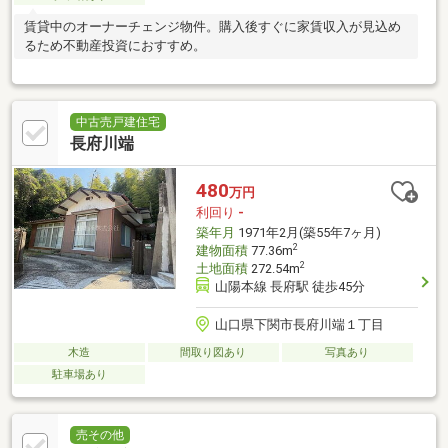
賃貸中のオーナーチェンジ物件。購入後すぐに家賃収入が見込め
るため不動産投資におすすめ。
中古売戸建住宅
長府川端
480
万円
利回り
-
築年月
1971年2月(築55年7ヶ月)
2
建物面積
77.36m
2
土地面積
272.54m
山陽本線 長府駅 徒歩45分
山口県下関市長府川端１丁目
木造
間取り図あり
写真あり
駐車場あり
売その他