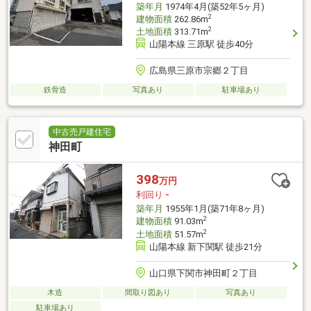
築年月
1974年4月(築52年5ヶ月)
2
建物面積
262.86m
2
土地面積
313.71m
山陽本線 三原駅 徒歩40分
広島県三原市宗郷２丁目
鉄骨造
写真あり
駐車場あり
中古売戸建住宅
神田町
398
万円
利回り
-
築年月
1955年1月(築71年8ヶ月)
2
建物面積
91.03m
2
土地面積
51.57m
山陽本線 新下関駅 徒歩21分
山口県下関市神田町２丁目
木造
間取り図あり
写真あり
駐車場あり