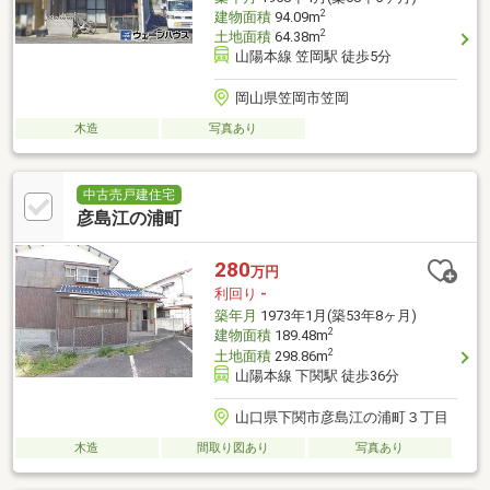
2
建物面積
94.09m
2
土地面積
64.38m
山陽本線 笠岡駅 徒歩5分
岡山県笠岡市笠岡
木造
写真あり
中古売戸建住宅
彦島江の浦町
280
万円
利回り
-
築年月
1973年1月(築53年8ヶ月)
2
建物面積
189.48m
2
土地面積
298.86m
山陽本線 下関駅 徒歩36分
山口県下関市彦島江の浦町３丁目
木造
間取り図あり
写真あり