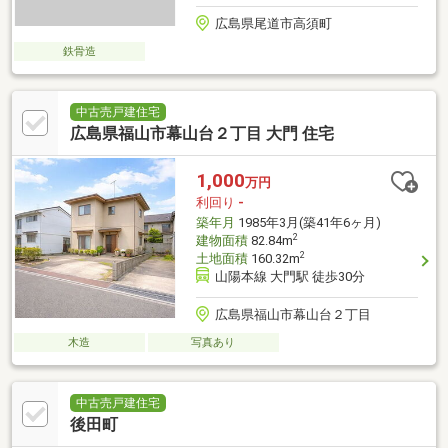
広島県尾道市高須町
鉄骨造
中古売戸建住宅
広島県福山市幕山台２丁目 大門 住宅
1,000
万円
利回り
-
築年月
1985年3月(築41年6ヶ月)
2
建物面積
82.84m
2
土地面積
160.32m
山陽本線 大門駅 徒歩30分
広島県福山市幕山台２丁目
木造
写真あり
中古売戸建住宅
後田町