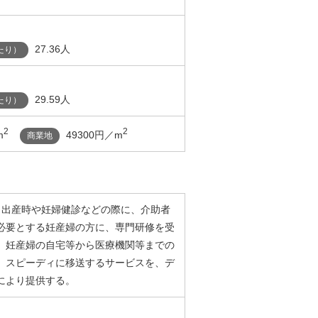
27.36人
たり）
29.59人
たり）
2
2
m
49300円／m
商業地
】出産時や妊婦健診などの際に、介助者
必要とする妊産婦の方に、専門研修を受
、妊産婦の自宅等から医療機関等までの
、スピーディに移送するサービスを、デ
により提供する。