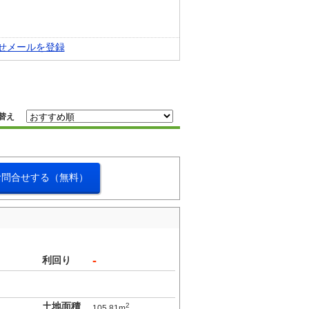
せメールを登録
替え
お問合せする（無料）
-
利回り
土地面積
2
105.81m