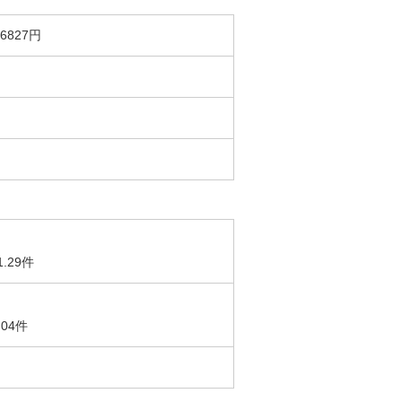
827円
1.29件
.04件