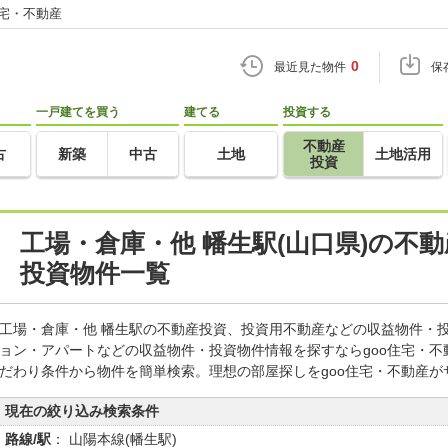
住宅・不動産
0
最近見た物件
保
一戸建てを買う
建てる
投資する
不動産
古
新築
中古
土地
土地活用
投資
工場・倉庫・他 幡生駅(山口県)の不
投資物件一覧
工場・倉庫・他 幡生駅の不動産投資、投資用不動産などの収益物件・
ョン・アパートなどの収益物件・投資物件情報を探すならgoo住宅・
だわり条件から物件を簡単検索。理想の部屋探しをgoo住宅・不動産が
現在の絞り込み検索条件
路線/駅
： 山陽本線(幡生駅)