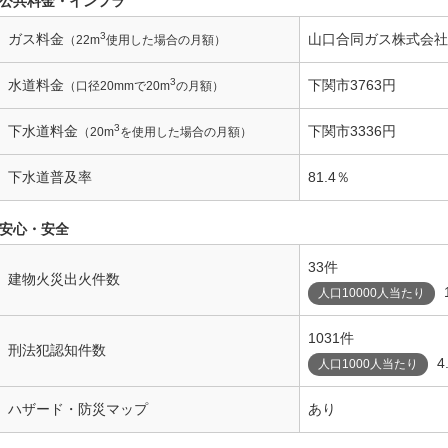
公共料金・インフラ
3
ガス料金
山口合同ガス株式会社6
（22m
使用した場合の月額）
3
水道料金
下関市3763円
（口径20mmで20m
の月額）
3
下水道料金
下関市3336円
（20m
を使用した場合の月額）
下水道普及率
81.4％
安心・安全
33件
建物火災出火件数
人口10000人当たり
1031件
刑法犯認知件数
4
人口1000人当たり
ハザード・防災マップ
あり