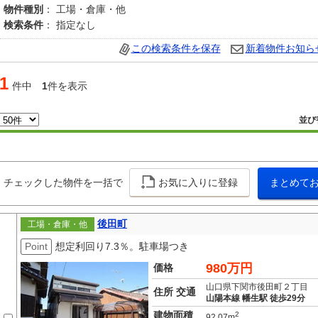
物件種別
： 工場・倉庫・他
検索条件
： 指定なし
この検索条件を保存
新着物件お知ら
1
件中
1
件を表示
並び
チェックした物件を一括で
お気に入りに登録
まとめて
後田町
工場・倉庫・他
Point
想定利回り7.3％。駐車場つき
980万円
価格
山口県下関市後田町２丁目
住所 交通
山陽本線 幡生駅 徒歩29分
建物面積
2
92.07m