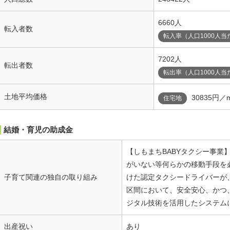
6660人
転入者数
転入率（人口1000人当
7202人
転出者数
転出率（人口1000人当
土地平均価格
30835円／
住宅地
結婚・育児の助成金
【しもまちBABYタクシー事業
がいない等何らかの移動手段を
子育て関連の独自の取り組み
けた認定タクシードライバーが
区間において、安全安心、かつ
ジタル技術を活用したシステム
出産祝い
あり