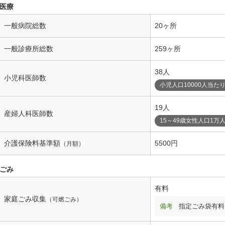
医療
一般病院総数
20ヶ所
一般診療所総数
259ヶ所
38人
小児科医師数
小児人口10000人当た
19人
産婦人科医師数
15～49歳女性人口1万
介護保険料基準額
5500円
（月額）
ごみ
有料
家庭ごみ収集
（可燃ごみ）
備考
指定ごみ袋有料