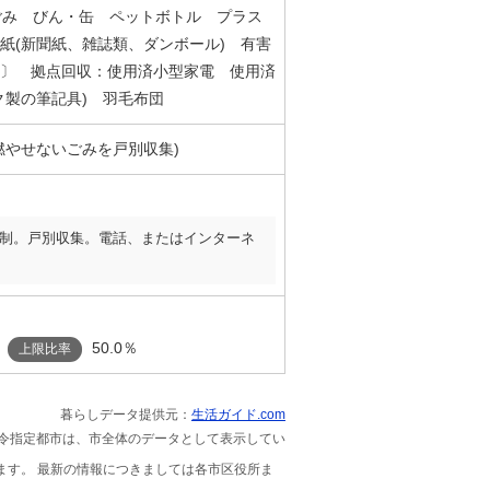
ごみ びん・缶 ペットボトル プラス
紙(新聞紙、雑誌類、ダンボール) 有害
〕 拠点回収：使用済小型家電 使用済
ク製の筆記具) 羽毛布団
燃やせないごみを戸別収集)
制。戸別収集。電話、またはインターネ
50.0％
上限比率
暮らしデータ提供元：
生活ガイド.com
政令指定都市は、市全体のデータとして表示してい
ます。 最新の情報につきましては各市区役所ま