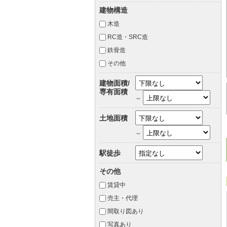
建物構造
木造
RC造・SRC造
鉄骨造
その他
建物面積/
専有面積
～
土地面積
～
駅徒歩
その他
賃貸中
売主・代理
間取り図あり
写真あり