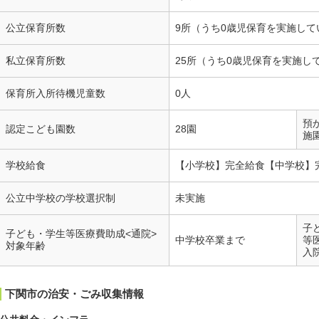
公立保育所数
9所（うち0歳児保育を実施して
私立保育所数
25所（うち0歳児保育を実施し
保育所入所待機児童数
0人
預
認定こども園数
28園
施
学校給食
【小学校】完全給食【中学校】
公立中学校の学校選択制
未実施
子
子ども・学生等医療費助成<通院>
中学校卒業まで
等
対象年齢
入
下関市の治安・ごみ収集情報