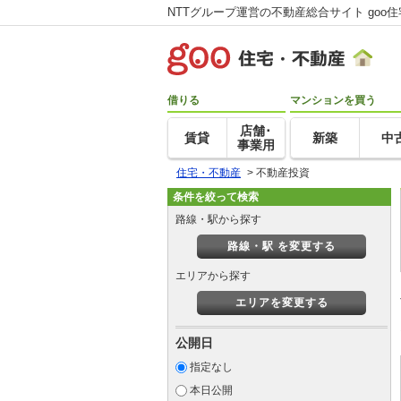
NTTグループ運営の不動産総合サイト goo
借りる
マンションを買う
店舗･
賃貸
新築
中
事業用
住宅・不動産
>
不動産投資
条件を絞って検索
路線・駅から探す
路線・駅 を変更する
エリアから探す
エリアを変更する
公開日
指定なし
本日公開