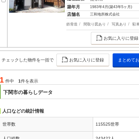
築年月
1983年4月(築43年5ヶ月)
店舗名
三和地所株式会社
鉄骨造
間取り図あり
写真あり
駐
お気に入りに登録
チェックした物件を一括で
お気に入りに登録
まとめて
1
件中
1
件を表示
下関市の暮らしデータ
人口などの統計情報
世帯数
115525世帯
人口総数
243422人