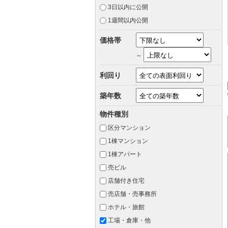
3日以内に公開
1週間以内公開
価格帯
～
利回り
築年数
物件種別
区分マンション
1棟マンション
1棟アパート
売ビル
店舗付き住宅
売店舗・売事務所
ホテル・旅館
工場・倉庫・他