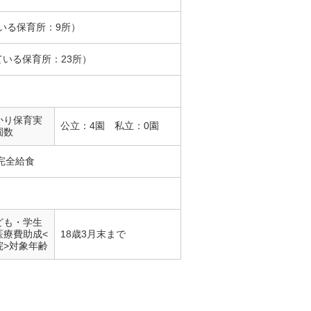
いる保育所：9所）
ている保育所：23所）
かり保育実
公立：4園 私立：0園
園数
完全給食
ども・学生
医療費助成<
18歳3月末まで
院>対象年齢