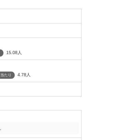
15.08人
り
4.78人
人当たり
。