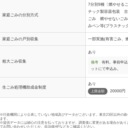
7分別9種〔燃やせる
チック製容器包装 古
家庭ごみの分別方式
ごみ 燃やせないごみ
みペン等(プラスチッ
家庭ごみの戸別収集
一部実施(有害ごみ、
あり
粗大ごみ収集
備考
有料。事前申込
ットにて申込み。
あり
生ごみ処理機助成金制度
20000円
上限金額
※行政機関により公表していない地域及びデータがございます。東京23区以外の
ます。
※提供データには細心の注意を払っておりますが、調査後に変更がある場合があり
でお問い合わせいただくか、自治体HPなどをご確認ください。