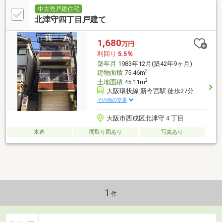
中古売戸建住宅
北津守四丁目戸建て
1,680
万円
利回り
5.5％
築年月
1983年12月(築42年9ヶ月)
2
建物面積
75.46m
2
土地面積
45.11m
大阪環状線 新今宮駅 徒歩27分
その他の交通
大阪市西成区北津守４丁目
木造
間取り図あり
写真あり
1
件