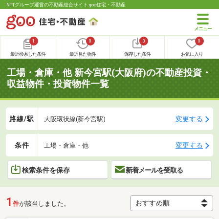
NTTグループ運営の不動産総合サイト goo住宅・不動産
1
0
0
0
最近検索した条件
最近見た物件
保存した条件
お気に入り
工場・倉庫・他 新今宮駅(大阪府)の不動産投資・
収益物件・投資物件一覧
路線/駅
変更する
大阪環状線(新今宮駅)
条件
変更する
工場・倉庫・他
検索条件を保存
新着メールを受取る
1
件
が該当しました。