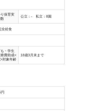
かり保育実
公立：- 私立：8園
園数
完全給食
ども・学生
医療費助成<
18歳3月末まで
院>対象年齢
5円