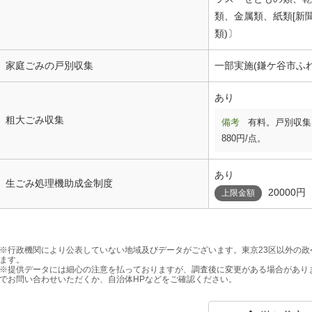
類、金属類、紙類[新
類)〕
家庭ごみの戸別収集
一部実施(鎌ケ谷市ふ
あり
粗大ごみ収集
備考
有料。戸別収集
880円/点。
あり
生ごみ処理機助成金制度
20000円
上限金額
※行政機関により公表していない地域及びデータがございます。東京23区以外の
ます。
※提供データには細心の注意を払っておりますが、調査後に変更がある場合があり
でお問い合わせいただくか、自治体HPなどをご確認ください。