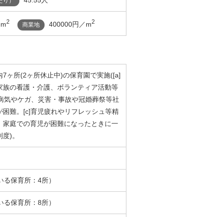
45.55人
たり）
2
2
／m
400000円／m
商業地
ヶ所(2ヶ所休止中)の保育園で実施([a]
家族の看護・介護、ボランティア活動等
の病気やケガ、災害・事故や冠婚葬祭等社
困難。[c]育児疲れやリフレッシュ等精
、家庭での育児が困難になったときに一
度)。
いる保育所：4所）
いる保育所：8所）