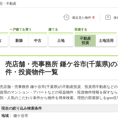
住宅・不動産
0
最近見た物件
保
一戸建てを買う
建てる
投資する
不動産
古
新築
中古
土地
土地活用
投資
売店舗・売事務所 鎌ケ谷市(千葉県)
件・投資物件一覧
売店舗・売事務所 鎌ケ谷市(千葉県)の不動産投資、投資用不動産など
資用のマンション・アパートなどの収益物件・投資物件情報を探すなら
別・人気のこだわり条件から物件を簡単検索。理想の部屋探しをgoo
現在の絞り込み検索条件
地域
： 鎌ケ谷市