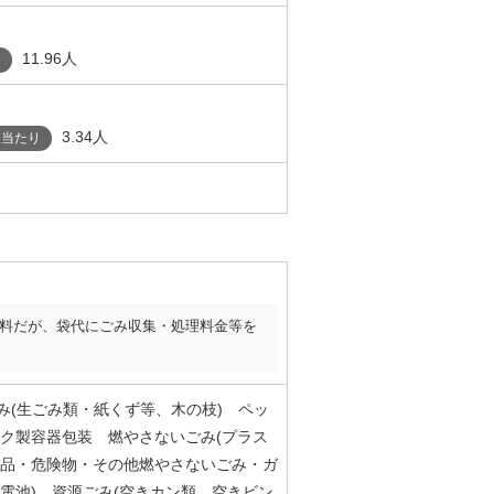
11.96人
り
3.34人
人当たり
料だが、袋代にごみ収集・処理料金等を
ごみ(生ごみ類・紙くず等、木の枝) ペッ
ク製容器包装 燃やさないごみ(プラス
品・危険物・その他燃やさないごみ・ガ
電池) 資源ごみ(空きカン類、空きビン