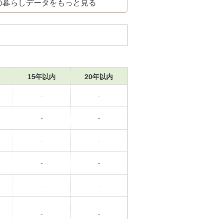
の暮らしデータをもっと見る
15年以内
20年以内
-
-
-
-
-
-
-
-
-
-
-
-