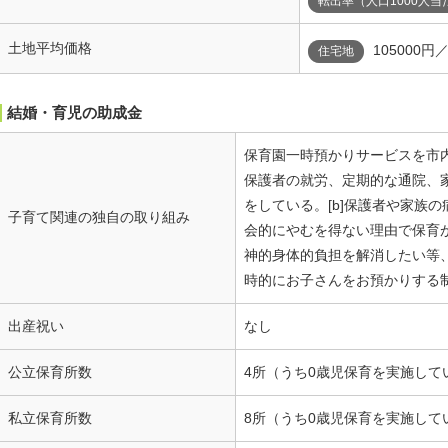
転出率（人口1000人当
土地平均価格
105000円
住宅地
結婚・育児の助成金
保育園一時預かりサービスを市内7
保護者の就労、定期的な通院、
をしている。[b]保護者や家族
子育て関連の独自の取り組み
会的にやむを得ない理由で保育が
神的身体的負担を解消したい等
時的にお子さんをお預かりする制
出産祝い
なし
公立保育所数
4所（うち0歳児保育を実施して
私立保育所数
8所（うち0歳児保育を実施して