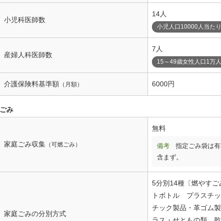
14人
小児科医師数
小児人口10000人当た
7人
産婦人科医師数
15～49歳女性人口1万
介護保険料基準額
6000円
（月額）
ごみ
無料
家庭ごみ収集
（可燃ごみ）
備考
指定ごみ袋は有
含まず。
5分別14種〔燃やす
トボトル プラスチッ
チック製品・革ゴム製
家庭ごみの分別方式
ラス・せともの類、乾