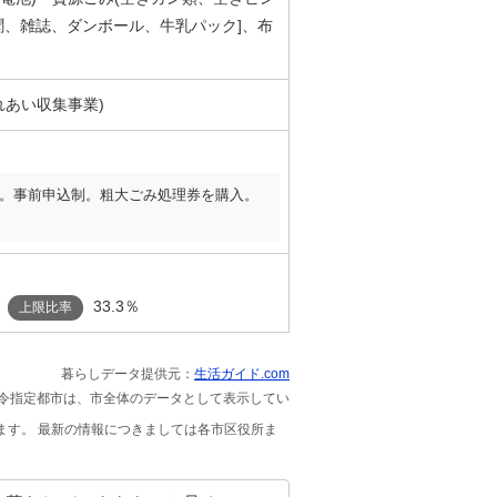
聞、雑誌、ダンボール、牛乳パック]、布
れあい収集事業)
。事前申込制。粗大ごみ処理券を購入。
33.3％
上限比率
暮らしデータ提供元：
生活ガイド.com
政令指定都市は、市全体のデータとして表示してい
ます。 最新の情報につきましては各市区役所ま