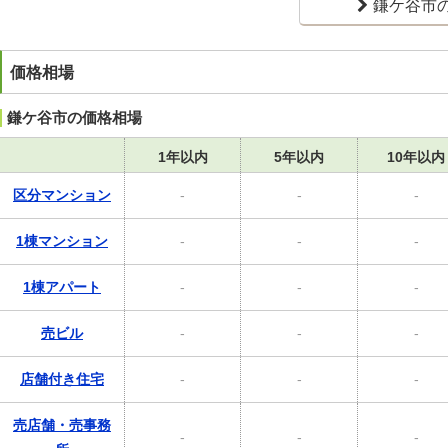
鎌ケ谷市
価格相場
鎌ケ谷市の価格相場
1年以内
5年以内
10年以内
区分マンション
-
-
-
1棟マンション
-
-
-
1棟アパート
-
-
-
売ビル
-
-
-
店舗付き住宅
-
-
-
売店舗・売事務
-
-
-