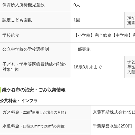
保育所入所待機児童数
0人
預
認定こども園数
1園
施
学校給食
【小学校】完全給食【中学校】
公立中学校の学校選択制
一部実施
子
子ども・学生等医療費助成<通院>
18歳3月末まで
等
対象年齢
入
鎌ケ谷市の治安・ごみ収集情報
公共料金・インフラ
3
ガス料金
京葉瓦斯株式会社451
（22m
使用した場合の月額）
3
水道料金
千葉県営水道3250円
（口径20mmで20m
の月額）