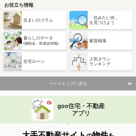
お役立ち情報
「住みたい街」
住まいのコラム
を見つけよう
暮らしのデータ
家賃相場
(補助金・助成金情報)
人気タウン
住宅ローン
ランキング
ページトップに戻る
goo住宅・不動産
アプリ
大手不動産サイト
物件
の
を