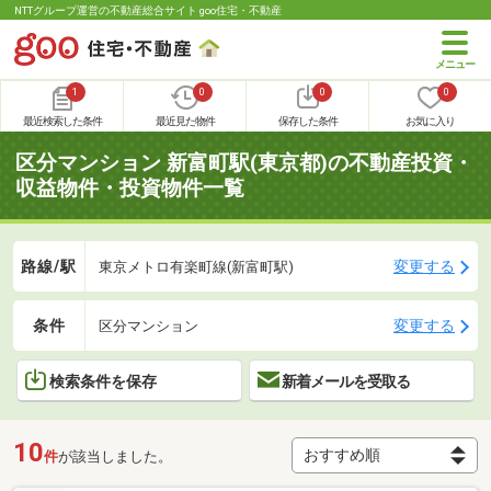
NTTグループ運営の不動産総合サイト goo住宅・不動産
1
0
0
0
最近検索した条件
最近見た物件
保存した条件
お気に入り
区分マンション 新富町駅(東京都)の不動産投資・
収益物件・投資物件一覧
路線/駅
変更する
東京メトロ有楽町線(新富町駅)
条件
変更する
区分マンション
検索条件を保存
新着メールを受取る
10
件
が該当しました。