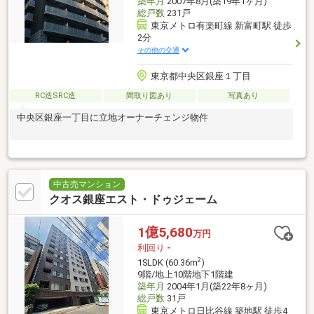
築年月
2007年8月(築19年1ヶ月)
総戸数
231戸
東京メトロ有楽町線 新富町駅 徒歩
2分
その他の交通
東京都中央区銀座１丁目
RC造SRC造
間取り図あり
写真あり
中央区銀座一丁目に立地オーナーチェンジ物件
中古売マンション
クオス銀座エスト・ドゥジェーム
1億5,680
万円
利回り
-
2
1SLDK (60.36m
)
9階/地上10階地下1階建
築年月
2004年1月(築22年8ヶ月)
総戸数
31戸
東京メトロ日比谷線 築地駅 徒歩4