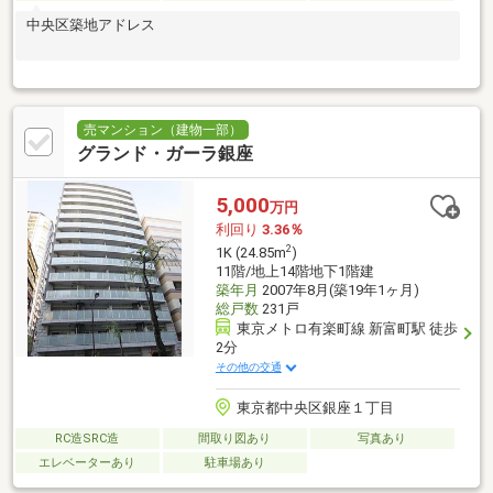
中央区築地アドレス
売マンション（建物一部）
グランド・ガーラ銀座
5,000
万円
利回り
3.36％
2
1K (24.85m
)
11階/地上14階地下1階建
築年月
2007年8月(築19年1ヶ月)
総戸数
231戸
東京メトロ有楽町線 新富町駅 徒歩
2分
その他の交通
東京都中央区銀座１丁目
RC造SRC造
間取り図あり
写真あり
エレベーターあり
駐車場あり