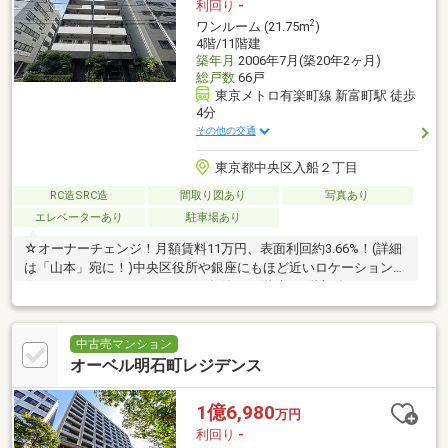
利回り
-
2
ワンルーム (21.75m
)
4階/11階建
築年月
2006年7月(築20年2ヶ月)
総戸数
66戸
東京メトロ有楽町線 新富町駅 徒歩
4分
その他の交通
東京都中央区入船２丁目
RC造SRC造
間取り図あり
写真あり
エレベーターあり
駐車場あり
☆オーナーチェンジ！月額賃料11万円、表面利回約3.66%！(詳細
は「山本」宛に！)中央区役所や銀座にもほど近いロケーション！
☆～3600万円、21.75m2、2006年築、11階建の4階部分～
中古売マンション
オーベル明石町レジデンス
1億6,980
万円
利回り
-