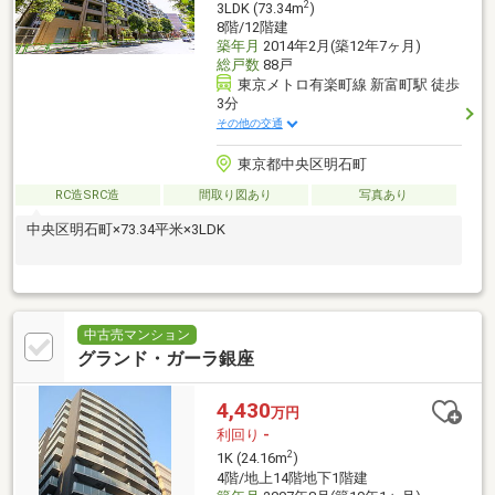
2
3LDK (73.34m
)
8階/12階建
築年月
2014年2月(築12年7ヶ月)
総戸数
88戸
東京メトロ有楽町線 新富町駅 徒歩
3分
その他の交通
東京都中央区明石町
RC造SRC造
間取り図あり
写真あり
中央区明石町×73.34平米×3LDK
中古売マンション
グランド・ガーラ銀座
4,430
万円
利回り
-
2
1K (24.16m
)
4階/地上14階地下1階建