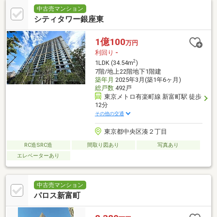
中古売マンション
シティタワー銀座東
1億100
万円
利回り
-
2
1LDK (34.54m
)
7階/地上22階地下1階建
築年月
2025年3月(築1年6ヶ月)
総戸数
492戸
東京メトロ有楽町線 新富町駅 徒歩
12分
その他の交通
東京都中央区湊２丁目
RC造SRC造
間取り図あり
写真あり
エレベーターあり
中古売マンション
パロス新富町