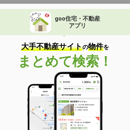
goo住宅・不動産
アプリ
大手不動産サイト
物件
の
を
まとめて検索！