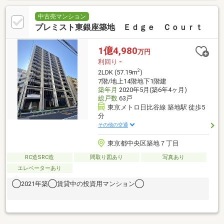
中古売マンション
プレミスト東銀座築地 Ｅｄｇｅ Ｃｏｕｒｔ
1億4,980
万円
利回り
-
2
2LDK (57.19m
)
7階/地上14階地下1階建
築年月
2020年5月(築6年4ヶ月)
総戸数
63戸
東京メトロ日比谷線 築地駅 徒歩5
分
その他の交通
東京都中央区築地７丁目
RC造SRC造
間取り図あり
写真あり
エレベーターあり
◯2021年築◯賃貸中の投資用マンション◯