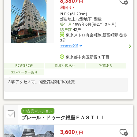
8,380
万円
利回り
-
2
2LDK (61.29m
)
2階/地上12階地下1階建
築年月
1999年6月(築27年3ヶ月)
総戸数
42戸
東京メトロ有楽町線 新富町駅 徒歩
3分
その他の交通
東京都中央区新富１丁目
RC造SRC造
間取り図あり
写真あり
エレベーターあり
３駅アクセス可。複数路線利用の賃貸
中古売マンション
プレール・ドゥーク銀座ＥＡＳＴＩＩ
3,600
万円