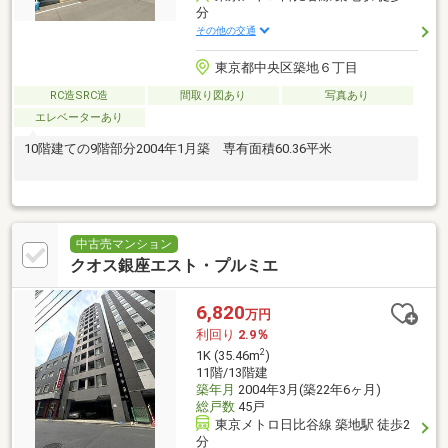
分
その他の交通
東京都中央区築地６丁目
RC造SRC造
間取り図あり
写真あり
エレベーターあり
10階建ての9階部分2004年1月築 専有面積60.36平米
中古売マンション
クオス銀座エスト・プルミエ
6,820
万円
利回り
2.9％
2
1K (35.46m
)
11階/13階建
築年月
2004年3月(築22年6ヶ月)
総戸数
45戸
東京メトロ日比谷線 築地駅 徒歩2
分