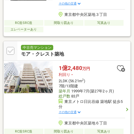
その他の交通
東京都中央区築地３丁目
RC造SRC造
間取り図あり
写真あり
エレベーターあり
中古売マンション
モア・クレスト築地
1億2,480
万円
利回り
-
2
2LDK (56.21m
)
7階/13階建
築年月
1999年7月(築27年2ヶ月)
総戸数
83戸
東京メトロ日比谷線 築地駅 徒歩5
分
その他の交通
東京都中央区築地６丁目
RC造SRC造
間取り図あり
写真あり