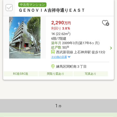
中古売マンション
ＧＥＮＯＶＩＡ吉祥寺通りＥＡＳＴ
2,290
万円
利回り
3.8％
2
1K (22.62m
)
6階/7階建
築年月
2009年3月(築17年6ヶ月)
総戸数
50戸
西武新宿線 上石神井駅 徒歩13分
その他の交通
練馬区関町南３丁目
RC造SRC造
間取り図あり
写真あり
1
件