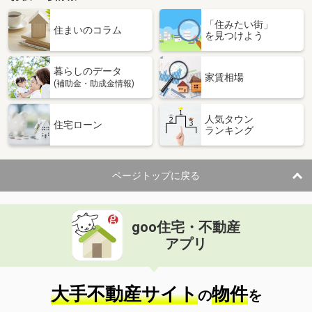
「住みたい街」
住まいのコラム
を見つけよう
暮らしのデータ
家賃相場
(補助金・助成金情報)
人気タウン
住宅ローン
ランキング
ページトップに戻る
goo住宅・不動産
アプリ
大手不動産サイト
物件
の
を