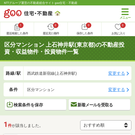
NTTグループ運営の不動産総合サイト goo住宅・不動産
1
0
0
0
最近検索した条件
最近見た物件
保存した条件
お気に入り
区分マンション 上石神井駅(東京都)の不動産投
資・収益物件・投資物件一覧
路線/駅
変更する
西武鉄道新宿線(上石神井駅)
条件
変更する
区分マンション
検索条件を保存
新着メールを受取る
1
件
が該当しました。