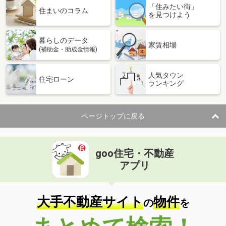
「住みたい街」
住まいのコラム
を見つけよう
暮らしのデータ
家賃相場
(補助金・助成金情報)
人気タウン
住宅ローン
ランキング
ページトップに戻る
goo住宅・不動産
アプリ
大手不動産サイト
物件
の
を