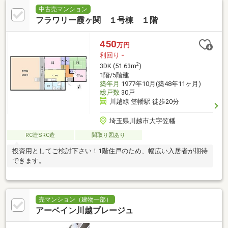
中古売マンション
フラワリー霞ヶ関 １号棟 １階
450
万円
利回り
-
2
3DK (51.63m
)
1階/5階建
築年月
1977年10月(築48年11ヶ月)
総戸数
30戸
川越線 笠幡駅 徒歩20分
埼玉県川越市大字笠幡
RC造SRC造
間取り図あり
投資用としてご検討下さい！1階住戸のため、幅広い入居者が期待
できます。
売マンション（建物一部）
アーベイン川越プレージュ