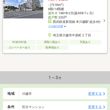
2
- (73.95m
)
6階/14階建
築年月
1981年2月(築45年7ヶ月)
総戸数
220戸
西武鉄道新宿線 本川越駅 徒歩4分
その他の交通
埼玉県川越市中原町２丁目
RC造SRC造
間取り図あり
写真あり
エレベーターあり
駐車場あり
1～3
件
地域
変更する
川越市
条件
変更する
区分マンション