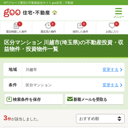
NTTグループ運営の不動産総合サイト goo住宅・不動産
1
0
0
0
最近検索した条件
最近見た物件
保存した条件
お気に入り
区分マンション 川越市(埼玉県)の不動産投資・収
益物件・投資物件一覧
地域
変更する
川越市
条件
変更する
区分マンション
検索条件を保存
新着メールを受取る
3
件
が該当しました。