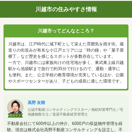
川越市の住みやすさ情報
川越市ってどんなところ？
川越市は、江戸時代に城下町として栄えた雰囲気を残す街。蔵
造りの街並みが有名な小江戸エリアには「時の鐘」や「菓子屋
横丁」など歴史を感じるスポットが多数存在しています。
一方で、川越市には家族向けの住宅地が多く、東武東上線川越
駅から池袋駅まで急行で約35分で行けるので、通勤・通学に
も便利。また、公立学校の教育環境が充実しているほか、公園
やスポーツセンターがあり、子どもの成長に適した環境です。
高野 友樹
公認不動産コンサルティングマスター／相続対策専門士／宅
地建物取引士／賃貸不動産経営管理士
街ガイド
不動産会社にて600件以上の仲介、6000戸の収益物件管理を経
験。現在は株式会社高野不動産コンサルティングを設立し、不