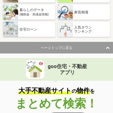
暮らしのデータ
家賃相場
(補助金・助成金情報)
人気タウン
住宅ローン
ランキング
ページトップに戻る
goo住宅・不動産
アプリ
大手不動産サイト
物件
の
を
まとめて検索！