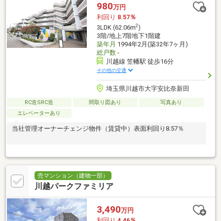
980
万円
利回り
8.57％
2
3LDK (62.06m
)
3階/地上7階地下1階建
築年月
1994年2月(築32年7ヶ月)
総戸数
-
川越線 笠幡駅 徒歩16分
その他の交通
埼玉県川越市大字安比奈新田
RC造SRC造
間取り図あり
写真あり
エレベーターあり
当社管理オーナーチェンジ物件（賃貸中）表面利回り8.57％
売マンション（建物一部）
川越パークファミリア
3,490
万円
利回り
4.46％