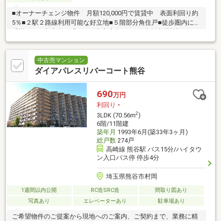
■オーナーチェンジ物件 月額120,000円で賃貸中 表面利回り約
5％■２駅２路線利用可能な好立地■５階部分角住戸■徒歩圏内に
「樹モール商店街」「ふじの市商店街」あり■大型商業施設（三
井ショッピングパークららテラス川口）徒歩園内■来訪者の顔を
確認できるＴＶモニター付きインターホン
中古売マンション
ダイアパレスリバーコート熊谷
690
万円
利回り
-
2
3LDK (70.56m
)
6階/11階建
築年月
1993年6月(築33年3ヶ月)
総戸数
274戸
高崎線 熊谷駅 バス15分/ハイタウ
ン入口バス停 停歩4分
埼玉県熊谷市村岡
1週間以内公開
RC造SRC造
間取り図あり
写真あり
エレベーターあり
駐車場あり
ご希望物件のご提案から現地へのご案内、ご契約まで、業務に精