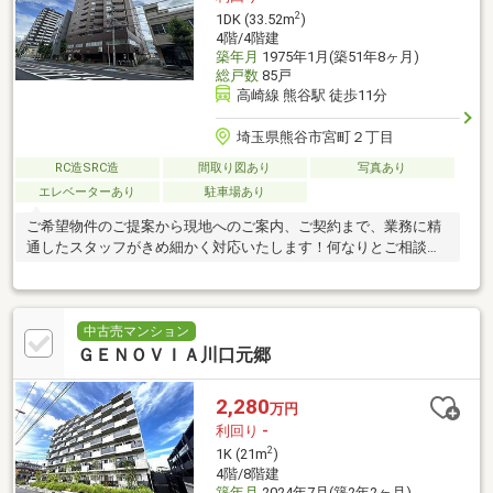
2
1DK (33.52m
)
4階/4階建
築年月
1975年1月(築51年8ヶ月)
総戸数
85戸
高崎線 熊谷駅 徒歩11分
埼玉県熊谷市宮町２丁目
RC造SRC造
間取り図あり
写真あり
エレベーターあり
駐車場あり
ご希望物件のご提案から現地へのご案内、ご契約まで、業務に精
通したスタッフがきめ細かく対応いたします！何なりとご相談く
ださい！
中古売マンション
ＧＥＮＯＶＩＡ川口元郷
2,280
万円
利回り
-
2
1K (21m
)
4階/8階建
築年月
2024年7月(築2年2ヶ月)