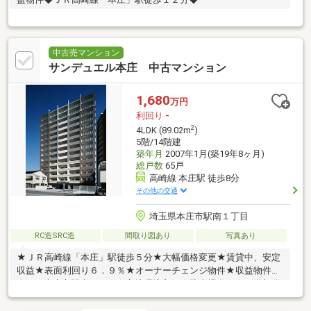
中古売マンション
サンデュエル本庄 中古マンション
1,680
万円
利回り
-
2
4LDK (89.02m
)
5階/14階建
築年月
2007年1月(築19年8ヶ月)
総戸数
65戸
高崎線 本庄駅 徒歩8分
その他の交通
埼玉県本庄市駅南１丁目
RC造SRC造
間取り図あり
写真あり
★ＪＲ高崎線「本庄」駅徒歩５分★大幅価格変更★賃貸中、安定
収益★表面利回り６．９％★オーナーチェンジ物件★収益物件★
人気の本庄市駅南１丁目★立地環境良好★駐車場有り★５階部分
角部屋★