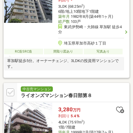
利回り
-
2
3LDK (68.25m
)
6階/地上10階地下1階建
築年月
1982年8月(築44年1ヶ月)
総戸数
103戸
東武伊勢崎・大師線 草加駅 徒歩4
分
埼玉県草加市高砂１丁目
RC造SRC造
間取り図あり
写真あり
草加駅徒歩5分。オーナーチェンジ、3LDKの投資用マンションで
す。
中古売マンション
ライオンズマンション春日部第８
3,280
万円
利回り
5.4％
2
4LDK (75.97m
)
1階/7階建
築年月
1999年2月(築27年7ヶ月)