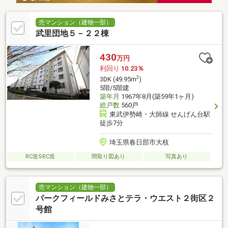
売マンション（建物一部）
武里団地５－２２棟
430
万円
利回り
10.23％
2
3DK (49.95m
)
5階/5階建
築年月
1967年8月(築59年1ヶ月)
総戸数
560戸
東武伊勢崎・大師線 せんげん台駅
徒歩7分
埼玉県春日部市大枝
RC造SRC造
間取り図あり
写真あり
売マンション（建物一部）
パークフィールドみさとテラ・ウエスト２街区２
号館