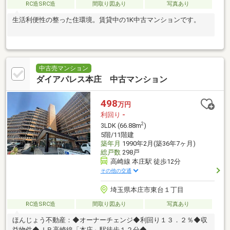
RC造SRC造
間取り図あり
写真あり
生活利便性の整った住環境。賃貸中の1K中古マンションです。
中古売マンション
ダイアパレス本庄 中古マンション
498
万円
利回り
-
2
3LDK (66.88m
)
5階/11階建
築年月
1990年2月(築36年7ヶ月)
総戸数
298戸
高崎線 本庄駅 徒歩12分
その他の交通
埼玉県本庄市東台１丁目
RC造SRC造
間取り図あり
写真あり
ほんじょう不動産：◆オーナーチェンジ◆利回り１３．２％◆収
益物件◆ＪＲ高崎線「本庄」駅徒歩１２分◆