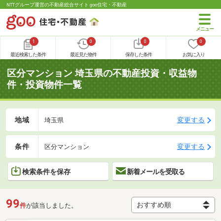
NTTグループ運営の不動産総合サイト goo住宅・不動産
1
0
0
0
最近検索した条件
最近見た物件
保存した条件
お気に入り
区分マンション 埼玉県の不動産投資・収益物
件・投資物件一覧
地域
変更する
埼玉県
条件
変更する
区分マンション
検索条件を保存
新着メールを受取る
99
件
が該当しました。