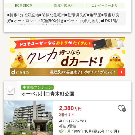
RC造SRC造
間取り図あり
エレベーターあり
■徒歩1分で好立地■閑静な住宅街■住環境良好■角部屋■陽当り良
好■オートロック・宅配BOX付き■ペット可(細則あり)■LDK15帖以
上で床暖房付き■全居室5帖以上■WIC・トランクルームあり
中古売マンション
オーベル川口青木町公園
2,380
万円
利回り
-
2
4LDK (77.62m
)
4階/8階建
築年月
1999年10月(築26年11ヶ月)