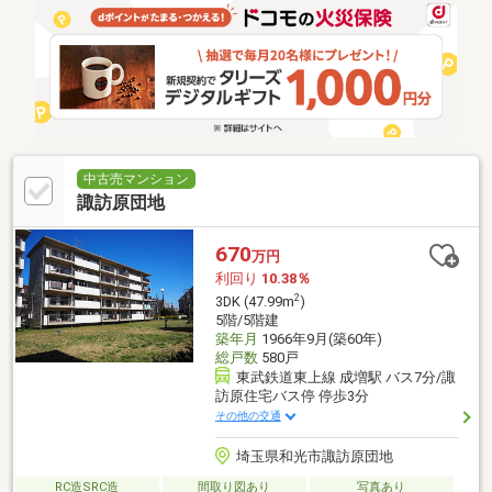
中古売マンション
諏訪原団地
670
万円
利回り
10.38％
2
3DK (47.99m
)
5階/5階建
築年月
1966年9月(築60年)
総戸数
580戸
東武鉄道東上線 成増駅 バス7分/諏
訪原住宅バス停 停歩3分
その他の交通
埼玉県和光市諏訪原団地
RC造SRC造
間取り図あり
写真あり