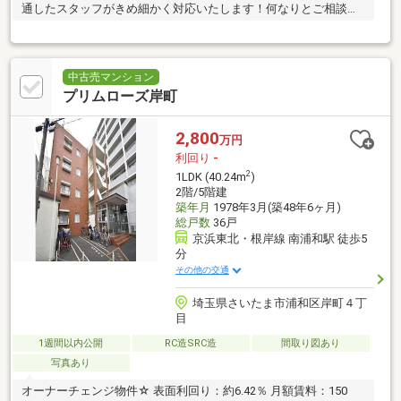
通したスタッフがきめ細かく対応いたします！何なりとご相談く
ださい！
中古売マンション
プリムローズ岸町
2,800
万円
利回り
-
2
1LDK (40.24m
)
2階/5階建
築年月
1978年3月(築48年6ヶ月)
総戸数
36戸
京浜東北・根岸線 南浦和駅 徒歩5
分
その他の交通
埼玉県さいたま市浦和区岸町４丁
目
1週間以内公開
RC造SRC造
間取り図あり
写真あり
オーナーチェンジ物件☆ 表面利回り：約6.42％ 月額賃料：150