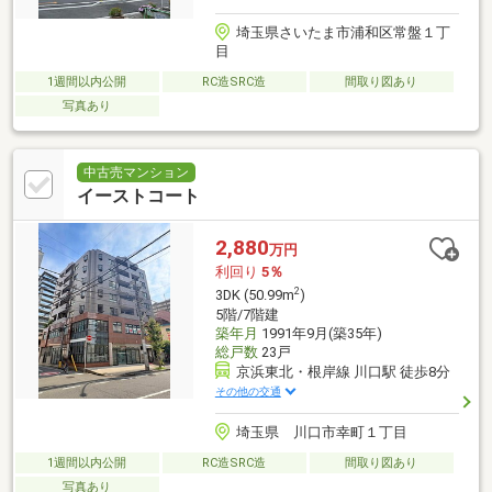
埼玉県さいたま市浦和区常盤１丁
目
1週間以内公開
RC造SRC造
間取り図あり
写真あり
中古売マンション
イーストコート
2,880
万円
利回り
5％
2
3DK (50.99m
)
5階/7階建
築年月
1991年9月(築35年)
総戸数
23戸
京浜東北・根岸線 川口駅 徒歩8分
その他の交通
埼玉県 川口市幸町１丁目
1週間以内公開
RC造SRC造
間取り図あり
写真あり