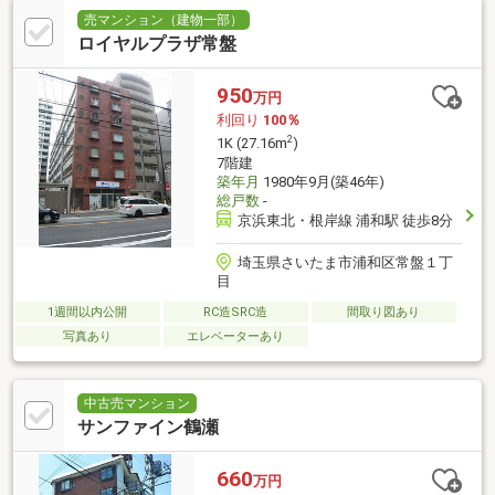
売マンション（建物一部）
ロイヤルプラザ常盤
950
万円
利回り
100％
2
1K (27.16m
)
7階建
築年月
1980年9月(築46年)
総戸数
-
京浜東北・根岸線 浦和駅 徒歩8分
埼玉県さいたま市浦和区常盤１丁
目
1週間以内公開
RC造SRC造
間取り図あり
写真あり
エレベーターあり
中古売マンション
サンファイン鶴瀬
660
万円