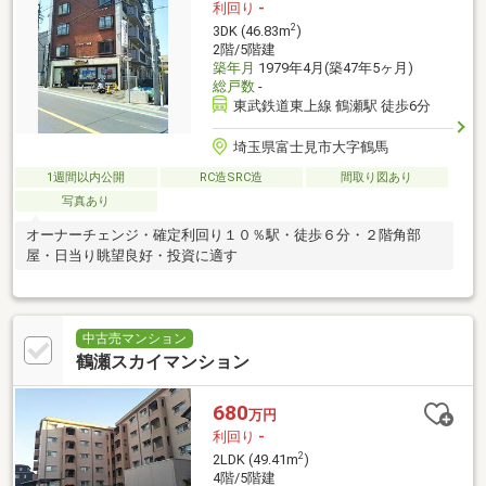
利回り
-
2
3DK (46.83m
)
2階/5階建
築年月
1979年4月(築47年5ヶ月)
総戸数
-
東武鉄道東上線 鶴瀬駅 徒歩6分
埼玉県富士見市大字鶴馬
1週間以内公開
RC造SRC造
間取り図あり
写真あり
オーナーチェンジ・確定利回り１０％駅・徒歩６分・２階角部
屋・日当り眺望良好・投資に適す
中古売マンション
鶴瀬スカイマンション
680
万円
利回り
-
2
2LDK (49.41m
)
4階/5階建