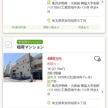
東武伊勢崎・大師線 獨協大学前駅
バス10分/工業団地中央バス停 停歩4
分
埼玉県草加市稲荷６丁目
RC造SRC造
間取り図あり
写真あり
中古売マンション
稲荷マンション
480
万円
利回り
-
2
1K (27.75m
)
2階/3階建
築年月
1970年2月(築56年7ヶ月)
総戸数
-
東武伊勢崎・大師線 獨協大学前駅
バス10分/工業団地中央バス停 停歩4
分
埼玉県草加市稲荷６丁目