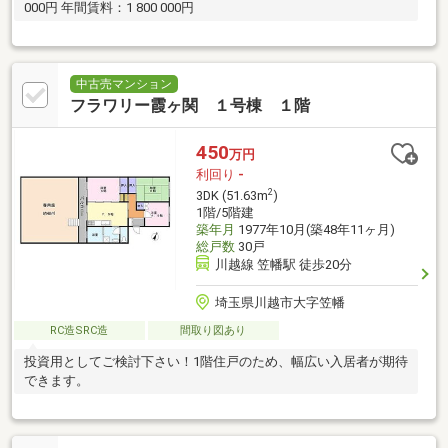
000円 年間賃料：1 800 000円
中古売マンション
フラワリー霞ヶ関 １号棟 １階
450
万円
利回り
-
2
3DK (51.63m
)
1階/5階建
築年月
1977年10月(築48年11ヶ月)
総戸数
30戸
川越線 笠幡駅 徒歩20分
埼玉県川越市大字笠幡
RC造SRC造
間取り図あり
投資用としてご検討下さい！1階住戸のため、幅広い入居者が期待
できます。