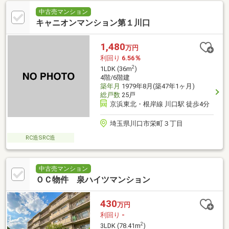
中古売マンション
キャニオンマンション第１川口
1,480
万円
利回り
6.56％
2
1LDK (36m
)
4階/6階建
築年月
1979年8月(築47年1ヶ月)
総戸数
25戸
京浜東北・根岸線 川口駅 徒歩4分
埼玉県川口市栄町３丁目
RC造SRC造
中古売マンション
ＯＣ物件 泉ハイツマンション
430
万円
利回り
-
2
3LDK (78.41m
)