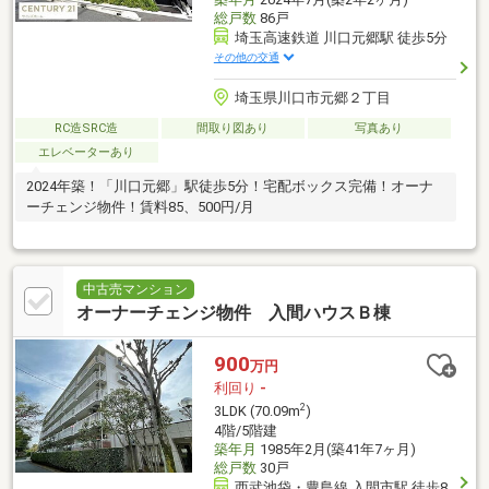
総戸数
86戸
埼玉高速鉄道 川口元郷駅 徒歩5分
その他の交通
埼玉県川口市元郷２丁目
RC造SRC造
間取り図あり
写真あり
エレベーターあり
2024年築！「川口元郷」駅徒歩5分！宅配ボックス完備！オーナ
ーチェンジ物件！賃料85、500円/月
中古売マンション
オーナーチェンジ物件 入間ハウスＢ棟
900
万円
利回り
-
2
3LDK (70.09m
)
4階/5階建
築年月
1985年2月(築41年7ヶ月)
総戸数
30戸
西武池袋・豊島線 入間市駅 徒歩8