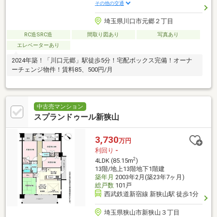
その他の交通
埼玉県川口市元郷２丁目
RC造SRC造
間取り図あり
写真あり
エレベーターあり
2024年築！「川口元郷」駅徒歩5分！宅配ボックス完備！オーナ
ーチェンジ物件！賃料85、500円/月
中古売マンション
スプランドゥール新狭山
3,730
万円
利回り
-
2
4LDK (85.15m
)
13階/地上13階地下1階建
築年月
2003年2月(築23年7ヶ月)
総戸数
101戸
西武鉄道新宿線 新狭山駅 徒歩1分
埼玉県狭山市新狭山３丁目