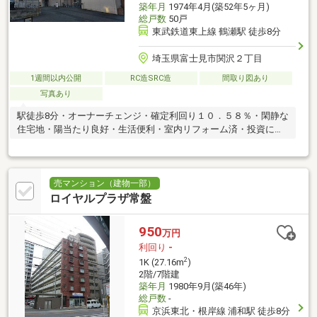
築年月
1974年4月(築52年5ヶ月)
総戸数
50戸
東武鉄道東上線 鶴瀬駅 徒歩8分
埼玉県富士見市関沢２丁目
1週間以内公開
RC造SRC造
間取り図あり
写真あり
駅徒歩8分・オーナーチェンジ・確定利回り１０．５８％・閑静な
住宅地・陽当たり良好・生活便利・室内リフォーム済・投資に適
す
売マンション（建物一部）
ロイヤルプラザ常盤
950
万円
利回り
-
2
1K (27.16m
)
2階/7階建
築年月
1980年9月(築46年)
総戸数
-
京浜東北・根岸線 浦和駅 徒歩8分