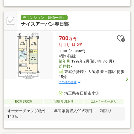
■オーナーチェンジ物件 ■9階 南東角部屋!
売マンション（建物一部）
ナイスアーバン春日部
700
万円
利回り
14.2％
2
3LDK (71.99m
)
4階/7階建
築年月
1992年2月(築34年7ヶ月)
総戸数
-
東武伊勢崎・大師線 春日部駅 徒歩
15分
その他の交通
埼玉県春日部市小渕
RC造SRC造
間取り図あり
エレベーターあり
オーナーチェンジ物件！ 年間家賃収入99.6万円！ 利回り
14.2％！