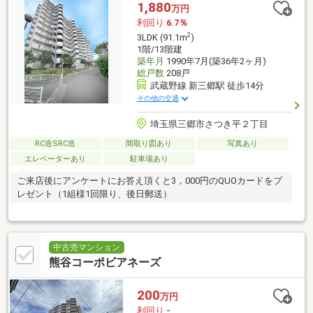
1,880
万円
利回り
6.7％
2
3LDK (91.1m
)
1階/13階建
築年月
1990年7月(築36年2ヶ月)
総戸数
208戸
武蔵野線 新三郷駅 徒歩14分
その他の交通
埼玉県三郷市さつき平２丁目
RC造SRC造
間取り図あり
写真あり
エレベーターあり
駐車場あり
ご来店後にアンケートにお答え頂くと3，000円のQUOカードをプ
レゼント（1組様1回限り、後日郵送）
中古売マンション
熊谷コーポビアネーズ
200
万円
利回り
-