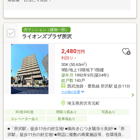
売マンション（建物一部）
ライオンズプラザ所沢
2,480
万円
利回り
-
2
3DK (50.65m
)
9階/地上13階地下1階建
築年月
1992年9月(築34年)
総戸数
143戸
西武池袋・豊島線 所沢駅 徒歩11分
その他の交通
埼玉県所沢市元町
RC造SRC造
間取り図あり
写真あり
エレベーターあり
駐車場あり
■「所沢駅」徒歩11分の好立地! ■南向きにつき陽当り良好! ■「所
沢駅」徒歩11分の好立地! ■周辺に複数の商業施設等、住環境良好!