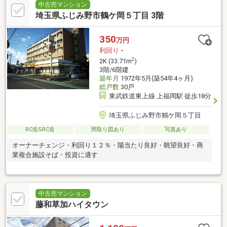
中古売マンション
埼玉県ふじみ野市鶴ケ岡５丁目 3階
350
万円
利回り
-
2
2K (33.71m
)
3階/6階建
築年月
1972年5月(築54年4ヶ月)
総戸数
30戸
東武鉄道東上線 上福岡駅 徒歩18分
埼玉県ふじみ野市鶴ケ岡５丁目
RC造SRC造
間取り図あり
写真あり
オーナーチェンジ・利回り１２％・陽当たり良好・眺望良好・商
業複合施設そば・投資に適す
中古売マンション
藤和草加ハイタウン