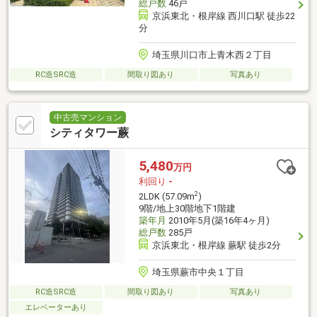
総戸数
46戸
京浜東北・根岸線 西川口駅 徒歩22
分
埼玉県川口市上青木西２丁目
RC造SRC造
間取り図あり
写真あり
中古売マンション
シティタワー蕨
5,480
万円
利回り
-
2
2LDK (57.09m
)
9階/地上30階地下1階建
築年月
2010年5月(築16年4ヶ月)
総戸数
285戸
京浜東北・根岸線 蕨駅 徒歩2分
埼玉県蕨市中央１丁目
RC造SRC造
間取り図あり
写真あり
エレベーターあり