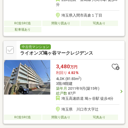
分
埼玉県入間市高倉１丁目
RC造SRC造
間取り図あり
写真あり
駐車場あり
中古売マンション
ライオンズ鳩ヶ谷マークレジデンス
3,480
万円
利回り
4.82％
2
4LDK (81.83m
)
3階/8階建
築年月
2011年9月(築15年)
総戸数
87戸
埼玉高速鉄道 鳩ヶ谷駅 徒歩4分
埼玉県 川口市大字辻
RC造SRC造
間取り図あり
写真あり