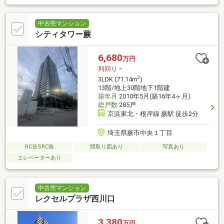
中古売マンション
シティタワー蕨
6,680
万円
利回り
-
2
3LDK (71.14m
)
13階/地上30階地下1階建
築年月
2010年5月(築16年4ヶ月)
総戸数
285戸
京浜東北・根岸線 蕨駅 徒歩2分
埼玉県蕨市中央１丁目
RC造SRC造
間取り図あり
写真あり
エレベーターあり
中古売マンション
レクセルプラザ西川口
3,380
万円