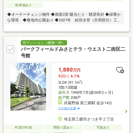
駐車場あり
◆オーナーチェンジ物件 ◆南面3室 陽当たり・眺望良好 ◆緑豊か
な環境 ◆敷地内公園あり ◆2021年 給排水管（共用部分）工事
実施 ◆2015年 大規模修繕工事実施
売マンション（建物一部）
パークフィールドみさとテラ・ウエスト二街区二
号館
1,880
万円
利回り
6.7％
2
3LDK (91.1m
)
1階/13階建
築年月
1990年7月(築36年2ヶ月)
総戸数
208戸
武蔵野線 新三郷駅 徒歩14分
その他の交通
埼玉県三郷市さつき平２丁目
RC造SRC造
間取り図あり
写真あり