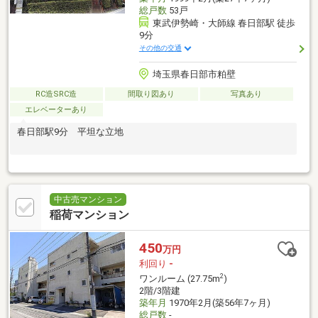
総戸数
53戸
東武伊勢崎・大師線 春日部駅 徒歩
9分
その他の交通
埼玉県春日部市粕壁
RC造SRC造
間取り図あり
写真あり
エレベーターあり
春日部駅9分 平坦な立地
中古売マンション
稲荷マンション
450
万円
利回り
-
2
ワンルーム (27.75m
)
2階/3階建
築年月
1970年2月(築56年7ヶ月)
総戸数
-