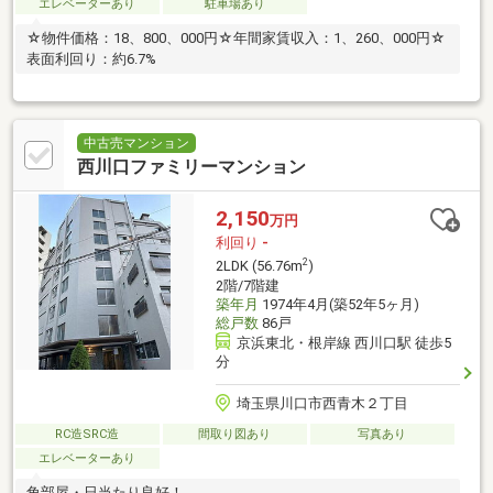
エレベーターあり
駐車場あり
☆物件価格：18、800、000円☆年間家賃収入：1、260、000円☆
表面利回り：約6.7%
中古売マンション
西川口ファミリーマンション
2,150
万円
利回り
-
2
2LDK (56.76m
)
2階/7階建
築年月
1974年4月(築52年5ヶ月)
総戸数
86戸
京浜東北・根岸線 西川口駅 徒歩5
分
埼玉県川口市西青木２丁目
RC造SRC造
間取り図あり
写真あり
エレベーターあり
角部屋・日当たり良好！