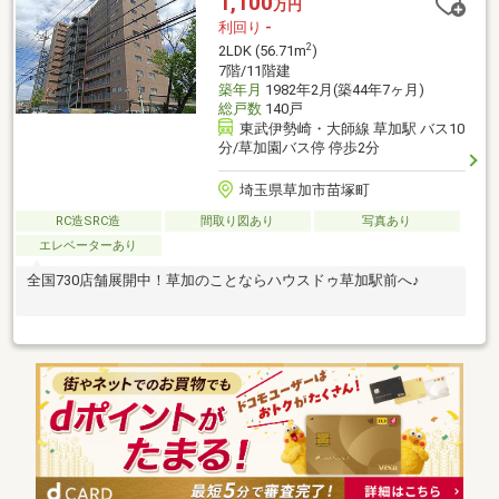
1,100
万円
利回り
-
2
2LDK (56.71m
)
7階/11階建
築年月
1982年2月(築44年7ヶ月)
総戸数
140戸
東武伊勢崎・大師線 草加駅 バス10
分/草加園バス停 停歩2分
埼玉県草加市苗塚町
RC造SRC造
間取り図あり
写真あり
エレベーターあり
全国730店舗展開中！草加のことならハウスドゥ草加駅前へ♪