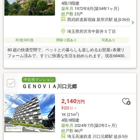
4階/5階建
築年月
1972年8月(築54年1ヶ月)
総戸数
25戸
西武鉄道新宿線 新所沢駅 徒歩36分
埼玉県所沢市中新井５丁目
RC造SRC造
間取り図あり
写真あり
80 超の快適空間で、ペットとの暮らしも楽しめるお部屋♪表層リ
フォーム済みで、すぐに快適な生活を始められます。現在68400
円で賃貸中♪OC物件！
中古売マンション
ＧＥＮＯＶＩＡ川口元郷
2,140
万円
利回り
-
2
1K (21m
)
4階/8階建
築年月
2024年7月(築2年2ヶ月)
総戸数
86戸
埼玉高速鉄道 川口元郷駅 徒歩5分