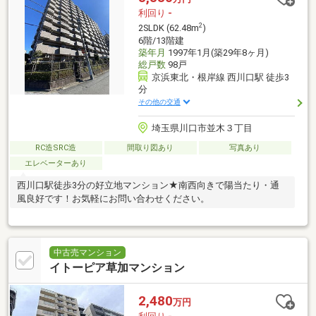
利回り
-
2
2SLDK (62.48m
)
6階/13階建
築年月
1997年1月(築29年8ヶ月)
総戸数
98戸
京浜東北・根岸線 西川口駅 徒歩3
分
その他の交通
埼玉県川口市並木３丁目
RC造SRC造
間取り図あり
写真あり
エレベーターあり
西川口駅徒歩3分の好立地マンション★南西向きで陽当たり・通
風良好です！お気軽にお問い合わせください。
中古売マンション
イトーピア草加マンション
2,480
万円